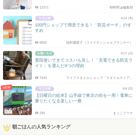
12371
朝時間.jp編集部
9/14 (木)
100円ショップで用意できる！「防災ポーチ」のす
すめ
8650
稲村優貴子（ファイナンシャルプランナー）
9/27 (月)
普段使いできてコスパも良し！「充電できる防災ラ
イト」を選んだ4つの理由
7444
ライフスタイルショップ「スタイルストア」
NEW
8/9 (日)
【日曜日の絵本】山手線で東京の街を一周！電車に
乗りたくなる楽しい一冊
BLOG
294
まっこリ〜ナ
朝ごはんの人気ランキング