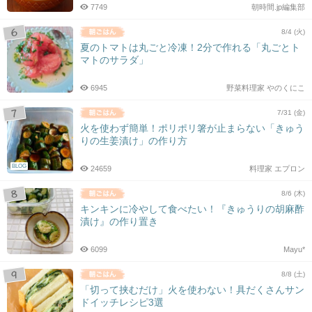
7749
朝時間.jp編集部
8/4 (火)
夏のトマトは丸ごと冷凍！2分で作れる「丸ごとト
マトのサラダ」
6945
野菜料理家 やのくにこ
7/31 (金)
火を使わず簡単！ポリポリ箸が止まらない「きゅう
りの生姜漬け」の作り方
BLOG
24659
料理家 エプロン
8/6 (木)
キンキンに冷やして食べたい！『きゅうりの胡麻酢
漬け』の作り置き
6099
Mayu*
8/8 (土)
「切って挟むだけ」火を使わない！具だくさんサン
ドイッチレシピ3選