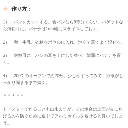
作り方：
1） パンをカットする。食パンなら9等分くらい。バゲットな
ら薄切りに。バナナは1cm幅にスライスしておく。
2） 卵、牛乳、砂糖をボウルに入れ、泡立て器でよく混ぜる。
3） 耐熱皿に、パンの耳を上にして並べ、隙間にバナナを置
く。
4） 200℃のオーブンで約20分。少しゆすってみて、卵液がし
っかり固まるまで焼く。
＊＊＊＊＊
トースターで作ることも出来ますが、その場合は上面が先に焦
げるのを防ぐために途中でアルミホイルを被せると良いでしょ
う。