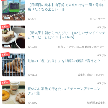
【日曜日の絵本】山手線で東京の街を一周！電車に
乗りたくなる楽しい一冊
BLOG
294
まっこリ〜ナ
NEW
8/9 (日)
【新丸子】朝からのんびり。おいしいサンドイッチ
とコーヒーと@VEG【vol.646】
BLOG
1085
東京ソトアサごはん会 (朝食レポーター)
NEW
8/9 (日)
動物の「檻（おり）」を1単語の英語で言うと？
6115
編集部（協力：eステ）
NEW
8/9 (日)
夏休みに家族で行きたい♪「チェーン店モーニン
グ」3選
3799
朝時間.jp編集部