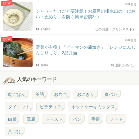
NEW
8/9 (日)
シャワーだけだと要注意！お風呂の排水口の「にお
い・ぬめり」を防ぐ簡単習慣3つ
17408
せのお愛（クリンネスト）
NEW
8/9 (日)
野菜が主役！「ピーマンの蒲焼き」「レンジにんじ
んしりしり」2品弁当
1604
料理家 かめ代。
人気のキーワード
朝ごはん
英語
お弁当
おにぎり
食パン
ダイエット
ピラティス
ホットケーキミックス
白菜
豆腐
トースト
パン
手帳
ノート
片づけ