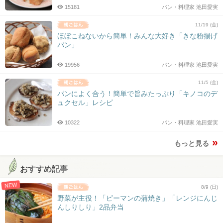
15181
パン・料理家 池田愛実
11/19 (金)
ほぼこねないから簡単！みんな大好き「きな粉揚げ
パン」
19956
パン・料理家 池田愛実
11/5 (金)
パンによく合う！簡単で旨みたっぷり「キノコのデ
ュクセル」レシピ
10322
パン・料理家 池田愛実
もっと見る
おすすめ記事
NEW
8/9 (日)
野菜が主役！「ピーマンの蒲焼き」「レンジにんじ
んしりしり」2品弁当