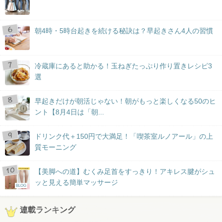
朝4時・5時台起きを続ける秘訣は？早起きさん4人の習慣
冷蔵庫にあると助かる！玉ねぎたっぷり作り置きレシピ3
選
早起きだけが朝活じゃない！朝がもっと楽しくなる50のヒ
ント【8月4日は「朝...
ドリンク代＋150円で大満足！「喫茶室ルノアール」の上
質モーニング
【美脚への道】むくみ足首をすっきり！アキレス腱がシュ
ッと見える簡単マッサージ
BLOG
連載ランキング