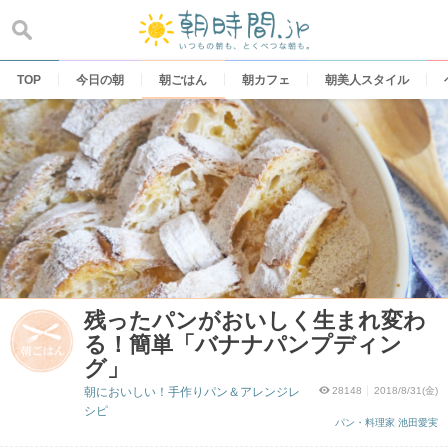
Skip
to
content
TOP
今日の朝
朝ごはん
朝カフェ
朝美人スタイル
残ったパンがおいしく生まれ変わ
る！簡単「バナナパンプディン
グ」
朝においしい！手作りパン＆アレンジレ
28148
2018/8/31(金)
シピ
パン・料理家 池田愛実