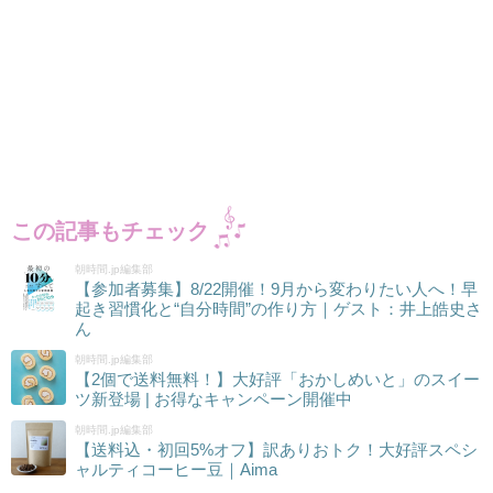
この記事もチェック
朝時間.jp編集部
【参加者募集】8/22開催！9月から変わりたい人へ！早
起き習慣化と“自分時間”の作り方｜ゲスト：井上皓史さ
ん
朝時間.jp編集部
【2個で送料無料！】大好評「おかしめいと」のスイー
ツ新登場 | お得なキャンペーン開催中
朝時間.jp編集部
【送料込・初回5%オフ】訳ありおトク！大好評スペシ
ャルティコーヒー豆｜Aima