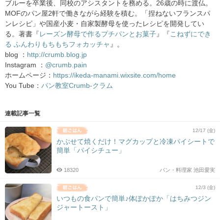
ブルーを卒業後、同校のアシスタントを務める。26歳の時に渡仏。
MOFのパン屋2軒で働きながら経験を積む。「捏ねないフランスパ
ンレシピ」や国産小麦・自家製酵母を使ったレシピを開発してい
る。著書『
レーズン酵母で作るプチパンとお菓子
』『
こねずにでき
る ふんわりもちもちフォカッチャ
』。
blog ：
http://crumb.blog.jp
Instagram ：
@crumb.pain
ホームページ：
https://ikeda-manami.wixsite.com/home
You Tube：
パン教室Crumb-クラム
連載記事一覧
12/17 (金)
かぶせて焼くだけ！マグカップと冷凍パイシートで
簡単「パイシチュー」
18320
パン・料理家 池田愛実
12/3 (金)
いつもの食パンで簡単♪体ぽかぽか「はちみつジン
ジャートースト」