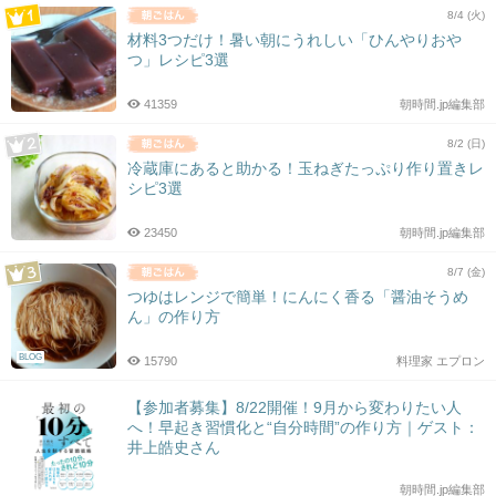
8/4 (火)
材料3つだけ！暑い朝にうれしい「ひんやりおや
つ」レシピ3選
41359
朝時間.jp編集部
8/2 (日)
冷蔵庫にあると助かる！玉ねぎたっぷり作り置きレ
シピ3選
23450
朝時間.jp編集部
8/7 (金)
つゆはレンジで簡単！にんにく香る「醤油そうめ
ん」の作り方
BLOG
15790
料理家 エプロン
【参加者募集】8/22開催！9月から変わりたい人
へ！早起き習慣化と“自分時間”の作り方｜ゲスト：
井上皓史さん
朝時間.jp編集部