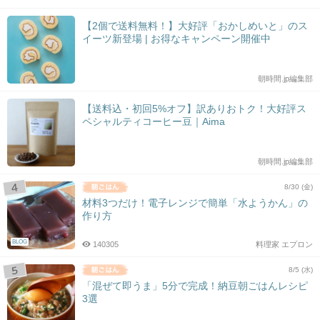
【2個で送料無料！】大好評「おかしめいと」のス
イーツ新登場 | お得なキャンペーン開催中
朝時間.jp編集部
【送料込・初回5%オフ】訳ありおトク！大好評ス
ペシャルティコーヒー豆｜Aima
朝時間.jp編集部
8/30 (金)
材料3つだけ！電子レンジで簡単「水ようかん」の
作り方
BLOG
140305
料理家 エプロン
8/5 (水)
「混ぜて即うま」5分で完成！納豆朝ごはんレシピ
3選