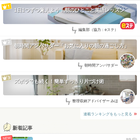
1日1つずつ覚えよう！朝のひとこと英語レッスン
by:
編集部（協力：eステ）
朝時間アンバサダー「お気に入りの朝の過ごし方」
by:
朝時間アンバサダー
ズボラでも続く！簡単すっきり片づけ術
by:
整理収納アドバイザー みほ
連載ランキングをもっと見る
新着記事
NEW
8/9 (日)