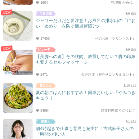
1604
料理家 かめ代。
NEW
8/9 (日)
シャワーだけだと要注意！お風呂の排水口の「にお
い・ぬめり」を防ぐ簡単習慣3つ
17408
せのお愛（クリンネスト）
NEW
8/9 (日)
【美脚への道】その腰肉、放置してない？脚の印象
も変えるセルフマッサージ
BLOG
2471
金井志江（脚やせコンサルタント）
8/10 (土)
夏の朝ごはんにおすすめ！簡単おいしい「やみつき
キュウリ」
54964
野菜料理家 やのくにこ
4/1 (金)
朝4時起きで仕事も育児も充実に！吉武麻子さんの
「時間の使い方」