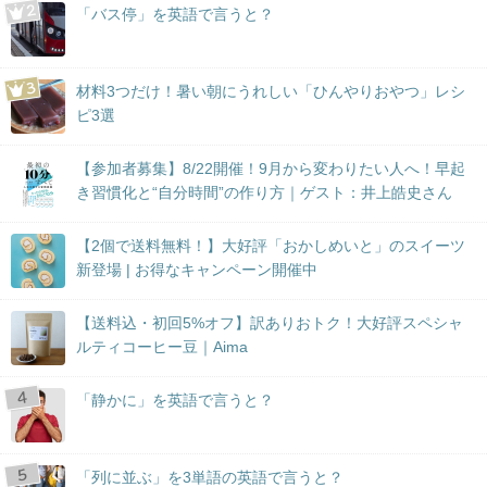
「バス停」を英語で言うと？
材料3つだけ！暑い朝にうれしい「ひんやりおやつ」レシ
ピ3選
【参加者募集】8/22開催！9月から変わりたい人へ！早起
き習慣化と“自分時間”の作り方｜ゲスト：井上皓史さん
【2個で送料無料！】大好評「おかしめいと」のスイーツ
新登場 | お得なキャンペーン開催中
【送料込・初回5%オフ】訳ありおトク！大好評スペシャ
ルティコーヒー豆｜Aima
「静かに」を英語で言うと？
「列に並ぶ」を3単語の英語で言うと？