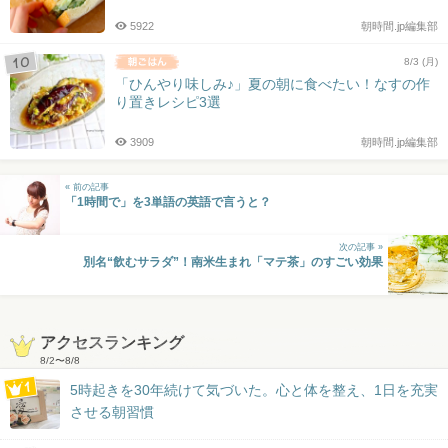
5922
朝時間.jp編集部
8/3 (月)
「ひんやり味しみ♪」夏の朝に食べたい！なすの作
り置きレシピ3選
3909
朝時間.jp編集部
« 前の記事
「1時間で」を3単語の英語で言うと？
次の記事 »
別名“飲むサラダ”！南米生まれ「マテ茶」のすごい効果
アクセスランキング
8/2
〜
8/8
5時起きを30年続けて気づいた。心と体を整え、1日を充実
させる朝習慣