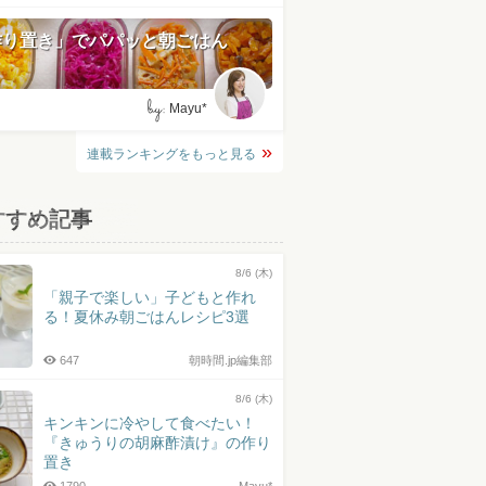
作り置き」でパパッと朝ごはん
by:
Mayu*
連載ランキングをもっと見る
すすめ記事
8/6 (木)
「親子で楽しい」子どもと作れ
る！夏休み朝ごはんレシピ3選
647
朝時間.jp編集部
8/6 (木)
キンキンに冷やして食べたい！
『きゅうりの胡麻酢漬け』の作り
置き