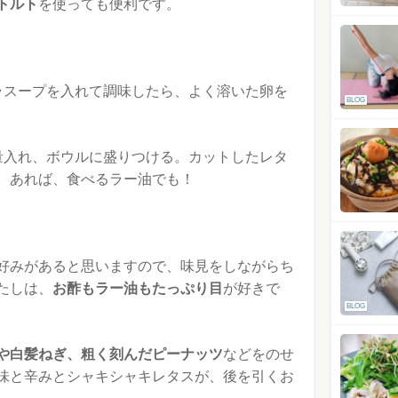
トルト
を使っても便利です。
ラスープを入れて調味したら、よく溶いた卵を
BLOG
量入れ、ボウルに盛りつける。カットしたレタ
。あれば、食べるラー油でも！
好みがあると思いますので、味見をしながらち
たしは、
お酢もラー油もたっぷり目
が好きで
BLOG
や白髪ねぎ、粗く刻んだピーナッツ
などをのせ
味と辛みとシャキシャキレタスが、後を引くお