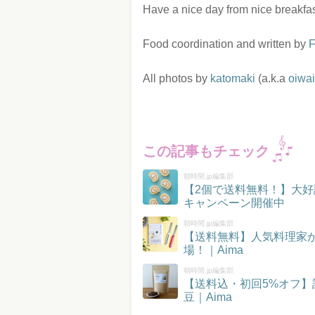
Have a nice day from nice breakfast
Food coordination and written by
All photos by
katomaki
(a.k.a
oiwai
この記事もチェック
朝時間.jp編集部
【2個で送料無料！】大好
キャンペーン開催中
朝時間.jp編集部
【送料無料】人気料理家
場！｜Aima
朝時間.jp編集部
【送料込・初回5%オフ
豆｜Aima