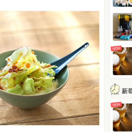
NEW
新
NEW