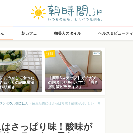
はん
朝カフェ
朝美人スタイル
ヘルス＆ビューティ
注目
BLOG
ンに冷やして食べた
【簡単3ステップ】ガチガチ
きゅうりの胡麻酢漬
の胸まわりをほぐす！「巻き
作り置き
肩対策ピラティス」
のワンボウル朝ごはん
>
疲れた胃にはさっぱり味！酸味がおいしい「サ
にはさっぱり味！酸味が