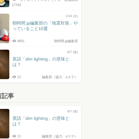
17793
1/16 (火)
朝時間.jp編集部の「地震対策」や
っていること10選
4891
朝時間.jp編集部
8/7 (金)
英語「dim lighting」の意味と
は？
13
編集部（協力：eステ）
着記事
8/7 (金)
英語「dim lighting」の意味と
は？
13
編集部（協力：eステ）