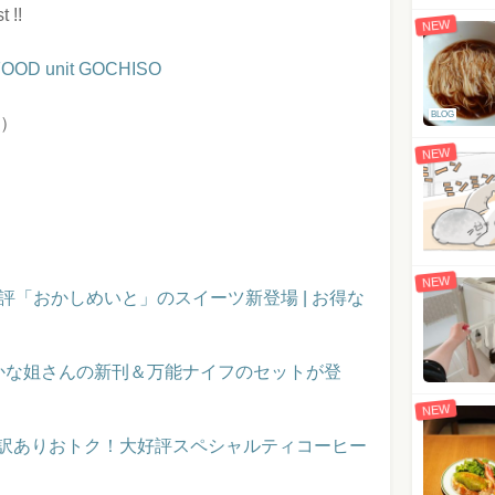
 !!
NEW
FOOD unit GOCHISO
BLOG
）
NEW
NEW
評「おかしめいと」のスイーツ新登場 | お得な
かな姐さんの新刊＆万能ナイフのセットが登
NEW
】訳ありおトク！大好評スペシャルティコーヒー