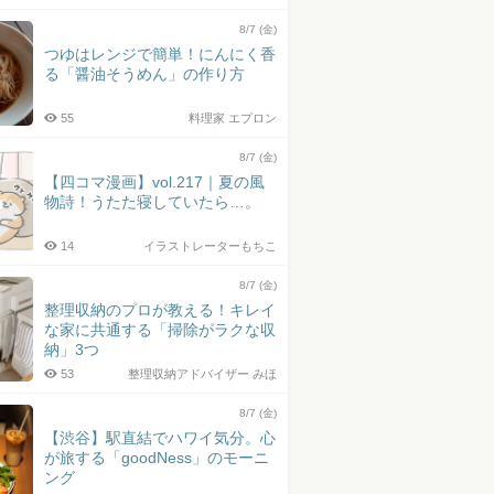
8/7 (金)
つゆはレンジで簡単！にんにく香
る「醤油そうめん」の作り方
55
料理家 エプロン
8/7 (金)
【四コマ漫画】vol.217｜夏の風
物詩！うたた寝していたら…。
14
イラストレーターもちこ
8/7 (金)
整理収納のプロが教える！キレイ
な家に共通する「掃除がラクな収
納」3つ
53
整理収納アドバイザー みほ
8/7 (金)
【渋谷】駅直結でハワイ気分。心
が旅する「goodNess」のモーニ
ング