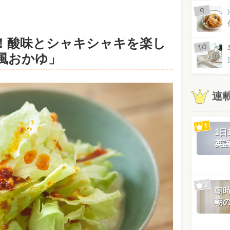
！酸味とシャキシャキを楽し
風おかゆ」
連
1
英
朝
朝