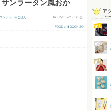
「サンラータン風おか
ア
7/30
〜
Oのワンボウル朝ごはん
6752
2017/1/6(金)
FOOD unit GOCHISO