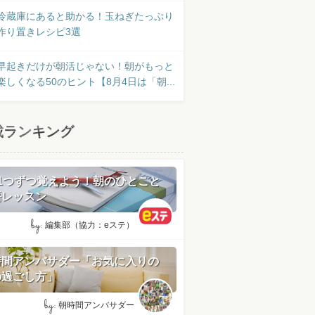
冷蔵庫にあると助かる！玉ねぎたっぷり
作り置きレシピ3選
早起きだけが朝活じゃない！朝がもっと
楽しくなる50のヒント【8月4日は「朝...
載ランキング
日1つずつ覚えよう！朝のひとこと
語レッスン
by:
編集部（協力：eステ）
時間アンバサダー「お気に入りの
の過ごし方」
by:
朝時間アンバサダー