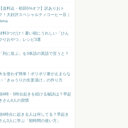
【送料込・初回5%オフ】訳ありおト
ク！大好評スペシャルティコーヒー豆｜
Aima
材料3つだけ！暑い朝にうれしい「ひん
やりおやつ」レシピ3選
「列に並ぶ」を3単語の英語で言うと？
火を使わず簡単！ポリポリ箸が止まらな
い「きゅうりの生姜漬け」の作り方
朝4時・5時台起きを続ける秘訣は？早起
きさん4人の習慣
朝4時台に起きる人は何してる？早起き
さん3人に学ぶ「朝時間の使い方」