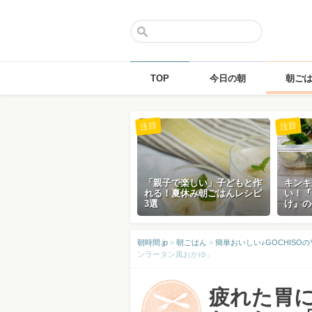
TOP
今日の朝
朝ご
Skip
注目
注目
to
content
「親子で楽しい」子どもと作
キンキ
れる！夏休み朝ごはんレシピ
い！『
3選
け』の
朝時間.jp
>
朝ごはん
>
簡単おいしい♪GOCHISO
ンラータン風おかゆ」
疲れた胃