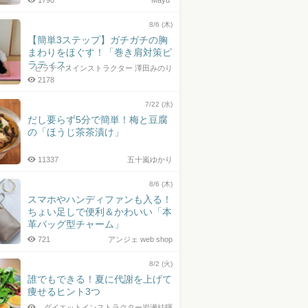
1790
Mayu*
8/6 (木)
【簡単3ステップ】ガチガチの胸
まわりをほぐす！「巻き肩対策ピ
ラティス」
ピラティスインストラクター 澤田みのり
2178
7/22 (水)
だし要らず5分で簡単！梅と豆腐
の「ほうじ茶茶漬け」
11337
五十嵐ゆかり
8/6 (木)
スマホやハンディファンも入る！
ちょい足しで便利＆かわいい「本
革バッグ型チャーム」
721
アンジェ web shop
8/2 (火)
誰でもできる！夏に代謝を上げて
痩せるヒント3つ
ダイエットインストラクター岩瀬結暉