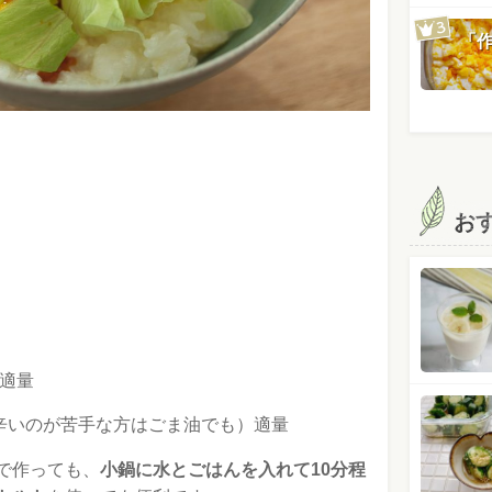
「
お
適量
（辛いのが苦手な方はごま油でも）適量
で作っても、
小鍋に水とごはんを入れて10分程