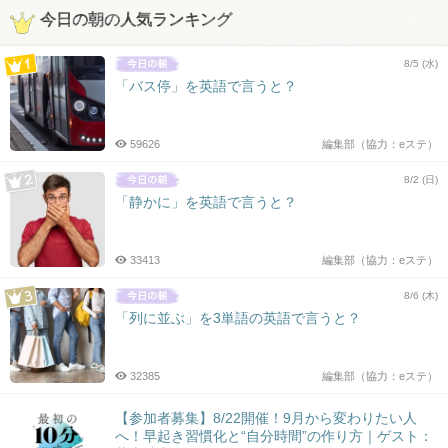
今日の朝の人気ランキング
8/5 (水)
「バス停」を英語で言うと？
59626
編集部（協力：eステ）
8/2 (日)
「静かに」を英語で言うと？
33413
編集部（協力：eステ）
8/6 (木)
「列に並ぶ」を3単語の英語で言うと？
32385
編集部（協力：eステ）
【参加者募集】8/22開催！9月から変わりたい人
へ！早起き習慣化と“自分時間”の作り方｜ゲスト：