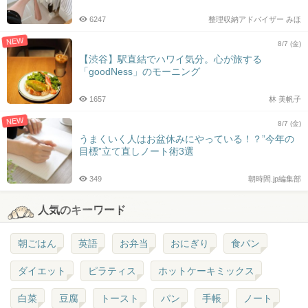
6247
整理収納アドバイザー みほ
NEW
8/7 (金)
【渋谷】駅直結でハワイ気分。心が旅する
「goodNess」のモーニング
1657
林 美帆子
NEW
8/7 (金)
うまくいく人はお盆休みにやっている！？”今年の
目標”立て直しノート術3選
349
朝時間.jp編集部
人気のキーワード
朝ごはん
英語
お弁当
おにぎり
食パン
ダイエット
ピラティス
ホットケーキミックス
白菜
豆腐
トースト
パン
手帳
ノート