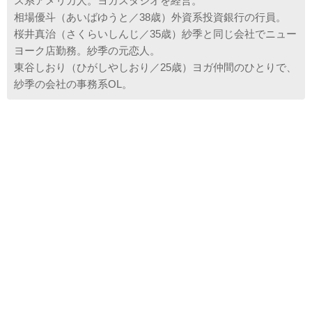
ス系アメリカ人。ヨガスタジオを経営。
相場優斗（あいばゆうと／38歳）外資系投資銀行の行員。
桜井真治（さくらいしんじ／35歳）紗季と同じ会社でニュー
ヨーク店勤務。紗季の元恋人。
東谷しおり（ひがしやしおり／25歳）ヨガ仲間のひとりで、
紗季の会社の事務系OL。