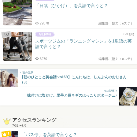
「日陰（ひかげ）」を英語で言うと？
72878
編集部（協力：eステ）
8/3 (月)
スポーツジムの「ランニングマシン」を1単語の英
語で言うと？
3270
編集部（協力：eステ）
« 前の記事
【朝のひとこと英会話 vol.69】こんにちは、しんぶんのおじさん
（3）
次の記事 »
味付けは塩だけ。里芋と長ネギのほっこりポタージュ♪
アクセスランキング
7/31
〜
8/6
「バス停」を英語で言うと？