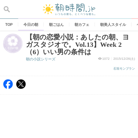
Skip
to
content
TOP
今日の朝
朝ごはん
朝カフェ
朝美人スタイル
【朝の恋愛小説：あしたの朝、ヨ
ガスタジオで。Vol.13】Week 2
（6）いい男の条件は
朝の小説シリーズ
1072
2015/12/26(土)
石垣モンブラン