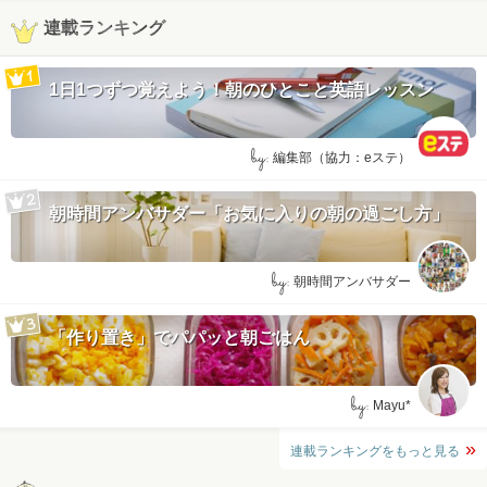
連載ランキング
1日1つずつ覚えよう！朝のひとこと英語レッスン
by:
編集部（協力：eステ）
朝時間アンバサダー「お気に入りの朝の過ごし方」
by:
朝時間アンバサダー
「作り置き」でパパッと朝ごはん
by:
Mayu*
連載ランキングをもっと見る