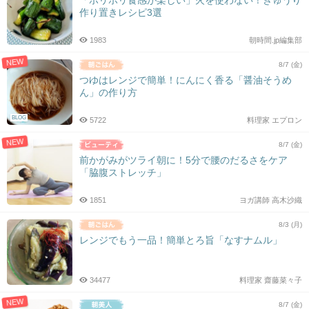
作り置きレシピ3選
1983
朝時間.jp編集部
NEW
8/7 (金)
つゆはレンジで簡単！にんにく香る「醤油そうめ
ん」の作り方
BLOG
5722
料理家 エプロン
NEW
8/7 (金)
前かがみがツライ朝に！5分で腰のだるさをケア
「脇腹ストレッチ」
1851
ヨガ講師 高木沙織
8/3 (月)
レンジでもう一品！簡単とろ旨「なすナムル」
34477
料理家 齋藤菜々子
NEW
8/7 (金)