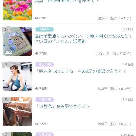
英語「Flower bed」の意味って？
8281
編集部（協力：eステ）
8/1 (土)
夏は予定通りにいかない。手帳を開くのもめんどく
さい日の「ふせん」活用術
BLOG
7780
かなころ（石山可奈子）
8/4 (火)
「頭を空っぽにする」を3単語の英語で言うと？
7685
編集部（協力：eステ）
8/1 (土)
「自然光」を英語で言うと？
7225
編集部（協力：eステ）
7/29 (水)