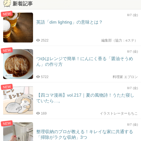
新着記事
NEW
8/7 (金)
英語「dim lighting」の意味とは？
2522
編集部（協力：eステ）
NEW
8/7 (金)
つゆはレンジで簡単！にんにく香る「醤油そうめ
ん」の作り方
BLOG
5722
料理家 エプロン
NEW
8/7 (金)
【四コマ漫画】vol.217｜夏の風物詩！うたた寝し
ていたら…。
169
イラストレーターもちこ
NEW
8/7 (金)
整理収納のプロが教える！キレイな家に共通する
「掃除がラクな収納」3つ