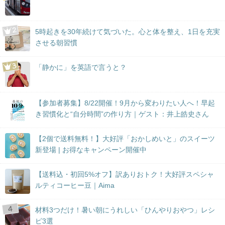
5時起きを30年続けて気づいた。心と体を整え、1日を充実
させる朝習慣
「静かに」を英語で言うと？
【参加者募集】8/22開催！9月から変わりたい人へ！早起
き習慣化と“自分時間”の作り方｜ゲスト：井上皓史さん
【2個で送料無料！】大好評「おかしめいと」のスイーツ
新登場 | お得なキャンペーン開催中
【送料込・初回5%オフ】訳ありおトク！大好評スペシャ
ルティコーヒー豆｜Aima
材料3つだけ！暑い朝にうれしい「ひんやりおやつ」レシ
ピ3選