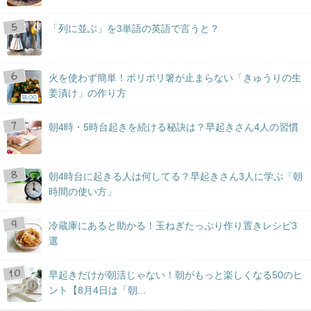
「列に並ぶ」を3単語の英語で言うと？
火を使わず簡単！ポリポリ箸が止まらない「きゅうりの生
姜漬け」の作り方
BLOG
朝4時・5時台起きを続ける秘訣は？早起きさん4人の習慣
朝4時台に起きる人は何してる？早起きさん3人に学ぶ「朝
時間の使い方」
冷蔵庫にあると助かる！玉ねぎたっぷり作り置きレシピ3
選
早起きだけが朝活じゃない！朝がもっと楽しくなる50のヒ
ント【8月4日は「朝...