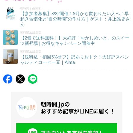
朝時間.jp編集部
【参加者募集】8/22開催！9月から変わりたい人へ！早
起き習慣化と“自分時間”の作り方｜ゲスト：井上皓史さ
ん
朝時間.jp編集部
【2個で送料無料！】大好評「おかしめいと」のスイー
ツ新登場 | お得なキャンペーン開催中
朝時間.jp編集部
【送料込・初回5%オフ】訳ありおトク！大好評スペシ
ャルティコーヒー豆｜Aima