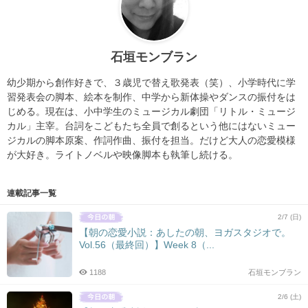
石垣モンブラン
幼少期から創作好きで、３歳児で替え歌発表（笑）、小学時代に学
習発表会の脚本、絵本を制作、中学から新体操やダンスの振付をは
じめる。現在は、小中学生のミュージカル劇団「リトル・ミュージ
カル」主宰。台詞をこどもたち全員で創るという他にはないミュー
ジカルの脚本原案、作詞作曲、振付を担当。だけど大人の恋愛模様
が大好き。ライトノベルや映像脚本も執筆し続ける。
連載記事一覧
2/7 (日)
【朝の恋愛小説：あしたの朝、ヨガスタジオで。
Vol.56（最終回）】Week 8（...
1188
石垣モンブラン
2/6 (土)