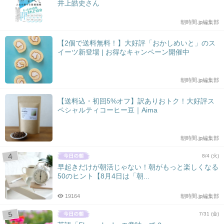
井上皓史さん
朝時間.jp編集部
【2個で送料無料！】大好評「おかしめいと」のス
イーツ新登場 | お得なキャンペーン開催中
朝時間.jp編集部
【送料込・初回5%オフ】訳ありおトク！大好評ス
ペシャルティコーヒー豆｜Aima
朝時間.jp編集部
8/4 (火)
早起きだけが朝活じゃない！朝がもっと楽しくなる
50のヒント【8月4日は「朝...
19164
朝時間.jp編集部
7/31 (金)