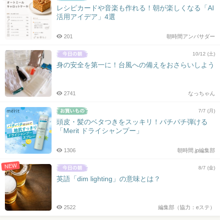
レシピカードや音楽も作れる！朝が楽しくなる「AI
活用アイデア」4選
201
朝時間アンバサダー
10/12 (土)
身の安全を第一に！台風への備えをおさらいしよう
2741
なっちゃん
7/7 (月)
頭皮・髪のベタつきをスッキリ！パチパチ弾ける
「Merit ドライシャンプー」
1306
朝時間.jp編集部
NEW
8/7 (金)
英語「dim lighting」の意味とは？
2522
編集部（協力：eステ）