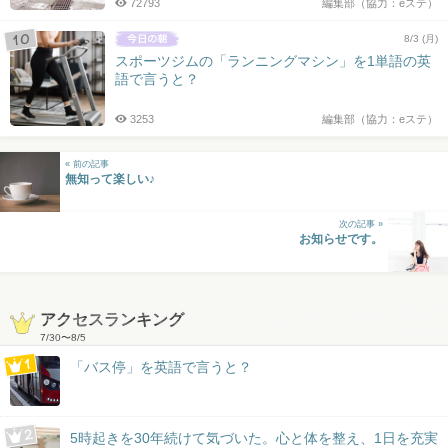
72793
編集部（協力：eステ）
8/3 (月)
スポーツジムの「ランニングマシン」を1単語の英
語で言うと？
3253
編集部（協力：eステ）
« 前の記事
無知って楽しい♪
次の記事 »
お知らせです。
アクセスランキング
7/30
〜
8/5
「バス停」を英語で言うと？
5時起きを30年続けて気づいた。心と体を整え、1日を充実