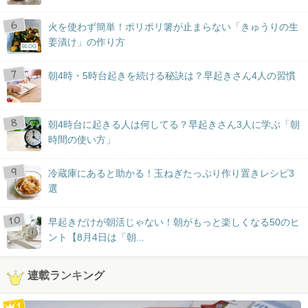
火を使わず簡単！ポリポリ箸が止まらない「きゅうりの生
姜漬け」の作り方
BLOG
朝4時・5時台起きを続ける秘訣は？早起きさん4人の習慣
朝4時台に起きる人は何してる？早起きさん3人に学ぶ「朝
時間の使い方」
冷蔵庫にあると助かる！玉ねぎたっぷり作り置きレシピ3
選
早起きだけが朝活じゃない！朝がもっと楽しくなる50のヒ
ント【8月4日は「朝...
連載ランキング