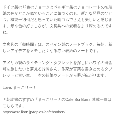
ドイツ製の12色のチョークとベルギー製のチョコレートの包装
紙の色がどこか似ていることに気づくのも、新たな発見のひと
つ。機能一辺倒だと思っていた輪ゴムでさえも美しいと感じま
す。形や色の好ましさが、文房具への愛着をより深めるのです
ね。
文房具の「朝時間」は、スペイン製のノートブック。毎朝、新
しいアイデアをメモしたくなる赤い表紙のノートです。
アメリカ製のライティング・タブレットを探しにハワイの田舎
町を旅したいと夢見る片岡さん。作家が言葉を書きとめるタブ
レットと青い空。一本の鉛筆やノートから夢が広がります。
Love, まっこリ〜ナ
＊朝読書のすすめ『まっこリ～ナのCafe BonBon』連載一覧は
こちらです。
https://asajikan.jp/topics/cafebonbon/