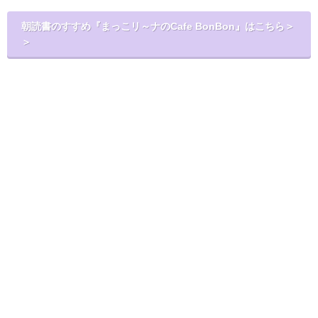
朝読書のすすめ『まっこリ～ナのCafe BonBon』はこちら＞
＞