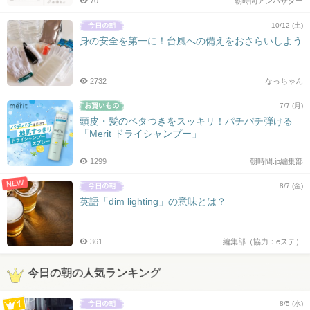
70
朝時間アンバサダー
10/12 (土)
身の安全を第一に！台風への備えをおさらいしよう
2732
なっちゃん
7/7 (月)
頭皮・髪のベタつきをスッキリ！パチパチ弾ける
「Merit ドライシャンプー」
1299
朝時間.jp編集部
NEW
8/7 (金)
英語「dim lighting」の意味とは？
361
編集部（協力：eステ）
今日の朝の人気ランキング
8/5 (水)