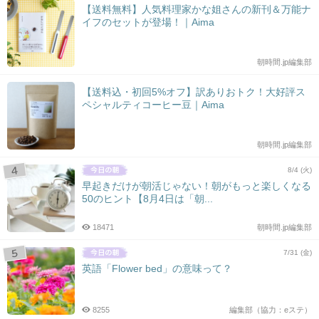
【送料無料】人気料理家かな姐さんの新刊＆万能ナ
イフのセットが登場！｜Aima
朝時間.jp編集部
【送料込・初回5%オフ】訳ありおトク！大好評ス
ペシャルティコーヒー豆｜Aima
朝時間.jp編集部
8/4 (火)
早起きだけが朝活じゃない！朝がもっと楽しくなる
50のヒント【8月4日は「朝...
18471
朝時間.jp編集部
7/31 (金)
英語「Flower bed」の意味って？
8255
編集部（協力：eステ）