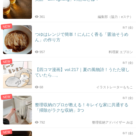
361
編集部（協力：eステ）
NEW
8/7 (金)
つゆはレンジで簡単！にんにく香る「醤油そうめ
ん」の作り方
BLOG
957
料理家 エプロン
NEW
8/7 (金)
【四コマ漫画】vol.217｜夏の風物詩！うたた寝し
ていたら…。
68
イラストレーターもちこ
NEW
8/7 (金)
整理収納のプロが教える！キレイな家に共通する
「掃除がラクな収納」3つ
792
整理収納アドバイザー みほ
NEW
8/7 (金)