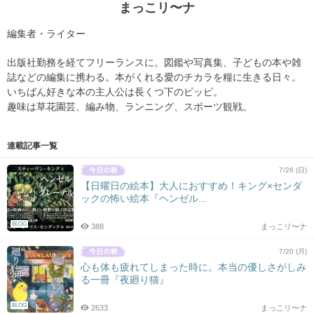
まっこリ〜ナ
編集者・ライター
出版社勤務を経てフリーランスに。図鑑や写真集、子どもの本や雑
誌などの編集に携わる。本がくれる愛のチカラを糧に生きる日々。
いちばん好きな本の主人公は長くつ下のピッピ。
趣味は草花園芸、編み物、ランニング、スポーツ観戦。
連載記事一覧
7/26 (日)
【日曜日の絵本】大人におすすめ！キング×センダ
ックの怖い絵本『ヘンゼル...
BLOG
388
まっこリ〜ナ
7/20 (月)
心も体も疲れてしまった時に。本当の優しさがしみ
る一冊『夜廻り猫』
BLOG
2633
まっこリ〜ナ