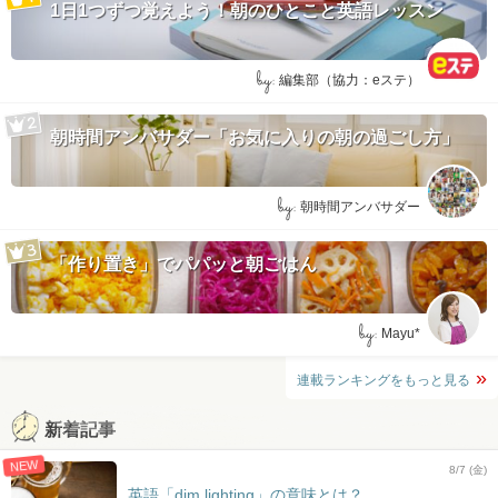
1日1つずつ覚えよう！朝のひとこと英語レッスン
by:
編集部（協力：eステ）
朝時間アンバサダー「お気に入りの朝の過ごし方」
by:
朝時間アンバサダー
「作り置き」でパパッと朝ごはん
by:
Mayu*
連載ランキングをもっと見る
新着記事
NEW
8/7 (金)
英語「dim lighting」の意味とは？