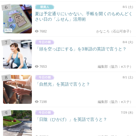
8/1 (土)
夏は予定通りにいかない。手帳を開くのもめんどく
さい日の「ふせん」活用術
BLOG
7682
かなころ（石山可奈子）
8/4 (火)
「頭を空っぽにする」を3単語の英語で言うと？
7653
編集部（協力：eステ）
8/1 (土)
「自然光」を英語で言うと？
7198
編集部（協力：eステ）
7/29 (水)
「日陰（ひかげ）」を英語で言うと？