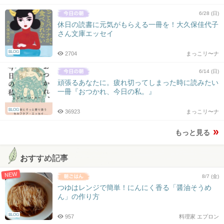
6/28 (日)
休日の読書に元気がもらえる一冊を！大久保佳代子
さん文庫エッセイ
BLOG
2704
まっこリ〜ナ
6/14 (日)
頑張るあなたに。疲れ切ってしまった時に読みたい
一冊『おつかれ、今日の私。』
BLOG
36923
まっこリ〜ナ
もっと見る
おすすめ記事
NEW
8/7 (金)
つゆはレンジで簡単！にんにく香る「醤油そうめ
ん」の作り方
BLOG
957
料理家 エプロン