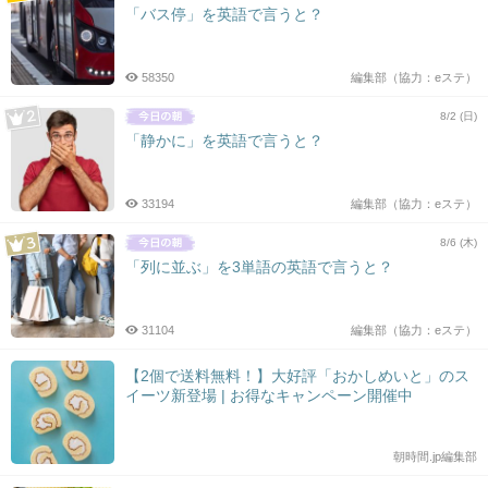
「バス停」を英語で言うと？
58350
編集部（協力：eステ）
8/2 (日)
「静かに」を英語で言うと？
33194
編集部（協力：eステ）
8/6 (木)
「列に並ぶ」を3単語の英語で言うと？
31104
編集部（協力：eステ）
【2個で送料無料！】大好評「おかしめいと」のス
イーツ新登場 | お得なキャンペーン開催中
朝時間.jp編集部