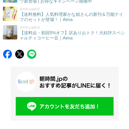
ツ新登場 | お得なキャンペーン開催中
朝時間.jp編集部
【送料無料】人気料理家かな姐さんの新刊＆万能ナイ
フのセットが登場！｜Aima
朝時間.jp編集部
【送料込・初回5%オフ】訳ありおトク！大好評スペシ
ャルティコーヒー豆｜Aima