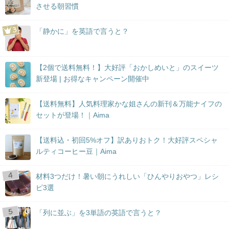
させる朝習慣
「静かに」を英語で言うと？
【2個で送料無料！】大好評「おかしめいと」のスイーツ
新登場 | お得なキャンペーン開催中
【送料無料】人気料理家かな姐さんの新刊＆万能ナイフの
セットが登場！｜Aima
【送料込・初回5%オフ】訳ありおトク！大好評スペシャ
ルティコーヒー豆｜Aima
材料3つだけ！暑い朝にうれしい「ひんやりおやつ」レシ
ピ3選
「列に並ぶ」を3単語の英語で言うと？