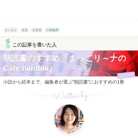
エッセイ
文具
文房具
片岡義男
この記事を書いた人
朝読書のすすめ『まっこリ～ナの
Cafe BonBon』
公式ブログ
小説から絵本まで、編集者が選ぶ”朝読書”におすすめの1冊
Written by