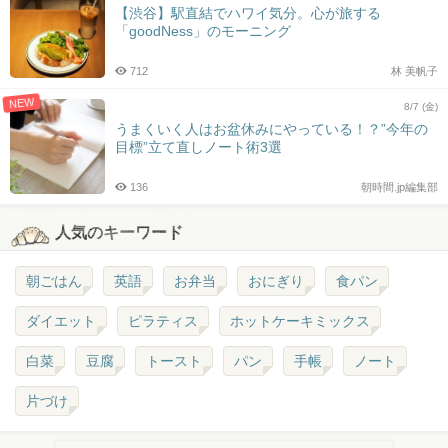
【渋谷】駅直結でハワイ気分。心が旅する
「goodNess」のモーニング
712
林 美帆子
NEW
8/7 (金)
うまくいく人はお盆休みにやっている！？”今年の
目標”立て直しノート術3選
136
朝時間.jp編集部
人気のキーワード
朝ごはん
英語
お弁当
おにぎり
食パン
ダイエット
ピラティス
ホットケーキミックス
白菜
豆腐
トースト
パン
手帳
ノート
片づけ