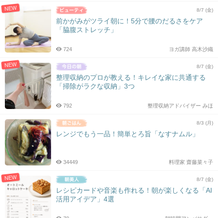
NEW
8/7 (金)
前かがみがツライ朝に！5分で腰のだるさをケア
「脇腹ストレッチ」
724
ヨガ講師 高木沙織
NEW
8/7 (金)
整理収納のプロが教える！キレイな家に共通する
「掃除がラクな収納」3つ
792
整理収納アドバイザー みほ
8/3 (月)
レンジでもう一品！簡単とろ旨「なすナムル」
34449
料理家 齋藤菜々子
NEW
8/7 (金)
レシピカードや音楽も作れる！朝が楽しくなる「AI
活用アイデア」4選