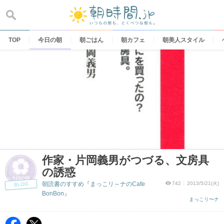
Skip
to
content
TOP
今日の朝
朝ごはん
朝カフェ
朝美人スタイル
作家・片岡義男がつづる、文房具
の誘惑
朝読書のすすめ『まっこリ～ナのCafe
742
2013/5/21(火)
BLOG
BonBon』
まっこリ〜ナ