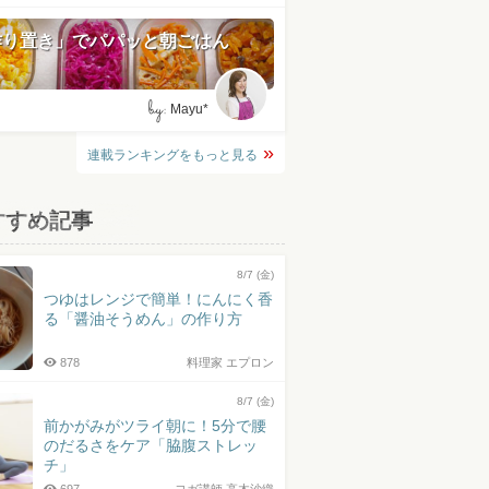
作り置き」でパパッと朝ごはん
by:
Mayu*
連載ランキングをもっと見る
すすめ記事
8/7 (金)
つゆはレンジで簡単！にんにく香
る「醤油そうめん」の作り方
878
料理家 エプロン
8/7 (金)
前かがみがツライ朝に！5分で腰
のだるさをケア「脇腹ストレッ
チ」