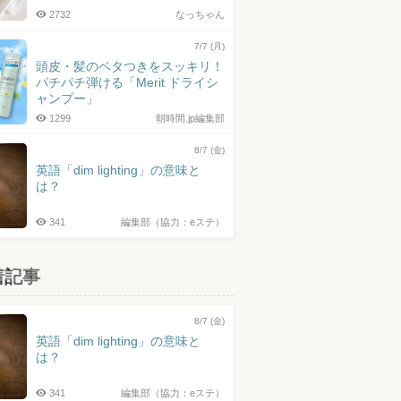
2732
なっちゃん
7/7 (月)
頭皮・髪のベタつきをスッキリ！
パチパチ弾ける「Merit ドライシ
ャンプー」
1299
朝時間.jp編集部
8/7 (金)
英語「dim lighting」の意味と
は？
341
編集部（協力：eステ）
着記事
8/7 (金)
英語「dim lighting」の意味と
は？
341
編集部（協力：eステ）