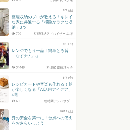
697
ヨガ講師 高木沙織
8/7 (金)
整理収納のプロが教える！キレイ
な家に共通する「掃除がラクな収
納」3つ
709
整理収納アドバイザー みほ
8/3 (月)
レンジでもう一品！簡単とろ旨
「なすナムル」
34448
料理家 齋藤菜々子
8/7 (金)
レシピカードや音楽も作れる！朝
が楽しくなる「AI活用アイデア」
4選
69
朝時間アンバサダー
10/12 (土)
身の安全を第一に！台風への備え
をおさらいしよう