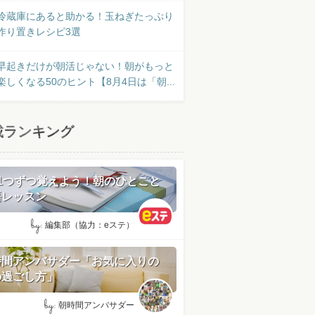
冷蔵庫にあると助かる！玉ねぎたっぷり
作り置きレシピ3選
早起きだけが朝活じゃない！朝がもっと
楽しくなる50のヒント【8月4日は「朝...
載ランキング
日1つずつ覚えよう！朝のひとこと
語レッスン
by:
編集部（協力：eステ）
時間アンバサダー「お気に入りの
の過ごし方」
by:
朝時間アンバサダー