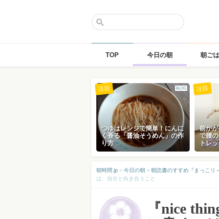
TOP
今日の朝
朝ご
Skip
注目
注目
BLOG
to
content
つゆはレンジで簡単！にんに
前かが
く香る「醤油そうめん」の作
で腰の
り方
トレッ
朝時間.jp
>
今日の朝
>
朝読書のすすめ『まっこリ～ナの
は、自分と向き合うこと
『nice 