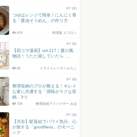
8/7 (金)
つゆはレンジで簡単！にんにく香
る「醤油そうめん」の作り方
878
料理家 エプロン
8/7 (金)
【四コマ漫画】vol.217｜夏の風
物詩！うたた寝していたら…。
66
イラストレーターもちこ
8/7 (金)
整理収納のプロが教える！キレイ
な家に共通する「掃除がラクな収
納」3つ
709
整理収納アドバイザー みほ
8/7 (金)
【渋谷】駅直結でハワイ気分。心
が旅する「goodNess」のモーニ
ング