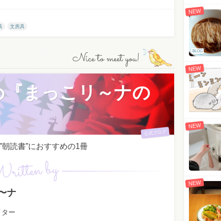
NEW
具
文房具
BLOG
Nice to meet you!
NEW
め『まっこリ～ナの
NEW
公式ブログ
朝読書”におすすめの1冊
ritten by
NEW
〜ナ
イター