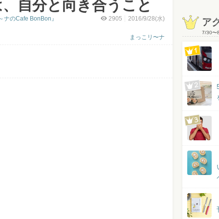
は、自分と向き合うこと
Cafe BonBon』
2905
2016/9/28(水)
ア
7/30
〜
まっこリ〜ナ