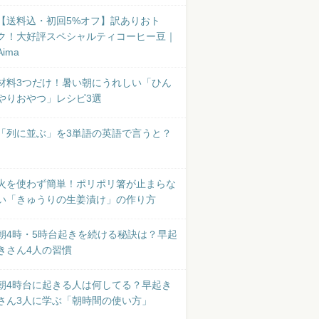
【送料込・初回5%オフ】訳ありおト
ク！大好評スペシャルティコーヒー豆｜
Aima
材料3つだけ！暑い朝にうれしい「ひん
やりおやつ」レシピ3選
「列に並ぶ」を3単語の英語で言うと？
火を使わず簡単！ポリポリ箸が止まらな
い「きゅうりの生姜漬け」の作り方
朝4時・5時台起きを続ける秘訣は？早起
きさん4人の習慣
朝4時台に起きる人は何してる？早起き
さん3人に学ぶ「朝時間の使い方」