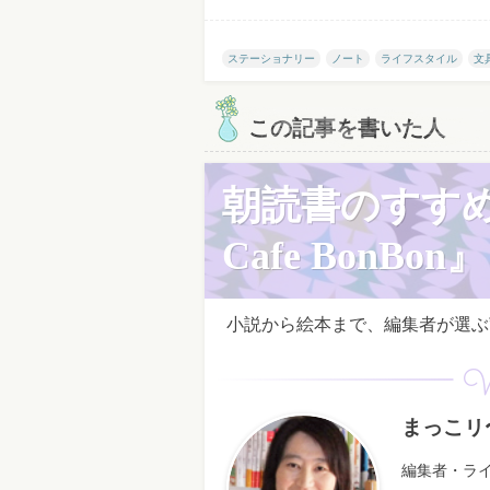
ステーショナリー
ノート
ライフスタイル
文
この記事を書いた人
朝読書のすす
Cafe BonBon』
小説から絵本まで、編集者が選ぶ”
W
まっこリ
編集者・ラ