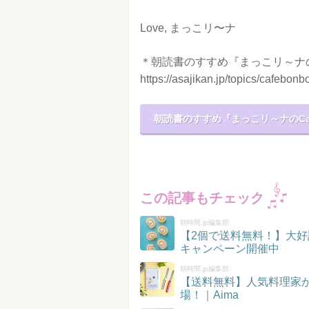
Love, まっこリ〜ナ
＊朝読書のすすめ『まっこリ～ナのC
https://asajikan.jp/topics/cafebonb
朝読書のすすめ『まっこリ～ナのCaf
この記事もチェック
朝時間.jp編集部
【2個で送料無料！】大好
キャンペーン開催中
朝時間.jp編集部
【送料無料】人気料理家
場！｜Aima