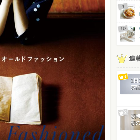
連
1
英
朝
朝