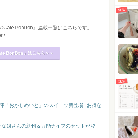
NEW
afe BonBon』連載一覧はこちらです。
on/
e BonBon』はこちら＞＞
NEW
評「おかしめいと」のスイーツ新登場 | お得な
かな姐さんの新刊＆万能ナイフのセットが登