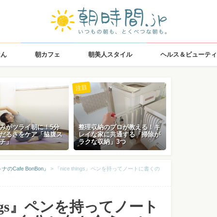
はん
朝カフェ
朝美人スタイル
ヘルス＆ビューティ
注目
みがツライ朝に！5分
整理収納のプロが教える！キ
だるさをケア「脇腹ス
レイな家に共通する「掃除が
チ」
ラクな収納」3つ
Cafe BonBon』
>
『nice things』ペンを持ってノートに書くの
things』ペンを持ってノート