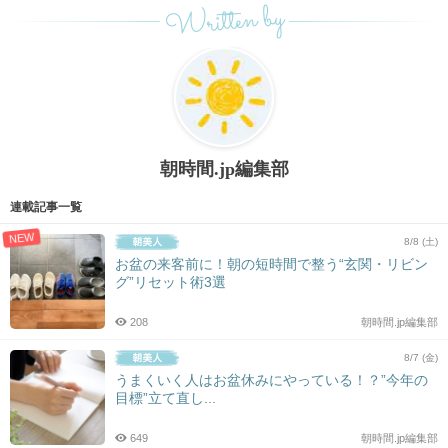
Written by
朝時間.jp編集部
連載記事一覧
NEW
8/8 (土)
お盆の来客前に！朝の短時間で整う“玄関・リビン
グ”リセット術3選
208
朝時間.jp編集部
8/7 (金)
うまくいく人はお盆休みにやっている！？”今年の
目標”立て直し...
649
朝時間.jp編集部