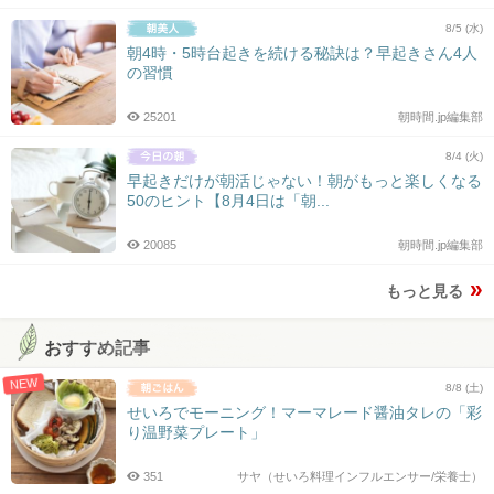
8/5 (水)
朝4時・5時台起きを続ける秘訣は？早起きさん4人
の習慣
25201
朝時間.jp編集部
8/4 (火)
早起きだけが朝活じゃない！朝がもっと楽しくなる
50のヒント【8月4日は「朝...
20085
朝時間.jp編集部
もっと見る
おすすめ記事
NEW
8/8 (土)
せいろでモーニング！マーマレード醤油タレの「彩
り温野菜プレート」
351
サヤ（せいろ料理インフルエンサー/栄養士）