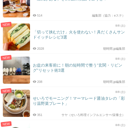
514
編集部（協力：eステ）
NEW
8/8 (土)
「切って挟むだけ」火を使わない！具だくさんサン
ドイッチレシピ3選
2028
朝時間.jp編集部
NEW
8/8 (土)
お盆の来客前に！朝の短時間で整う“玄関・リビン
グ”リセット術3選
208
朝時間.jp編集部
NEW
8/8 (土)
せいろでモーニング！マーマレード醤油タレの「彩
り温野菜プレート」
351
サヤ（せいろ料理インフルエンサー/栄養士）
NEW
8/8 (土)