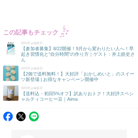
この記事もチェック
朝時間.jp編集部
【参加者募集】8/22開催！9月から変わりたい人へ！早
起き習慣化と“自分時間”の作り方｜ゲスト：井上皓史さ
ん
朝時間.jp編集部
【2個で送料無料！】大好評「おかしめいと」のスイー
ツ新登場 | お得なキャンペーン開催中
朝時間.jp編集部
【送料込・初回5%オフ】訳ありおトク！大好評スペシ
ャルティコーヒー豆｜Aima