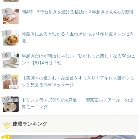
朝4時・5時台起きを続ける秘訣は？早起きさん4人の習慣
冷蔵庫にあると助かる！玉ねぎたっぷり作り置きレシピ3
選
早起きだけが朝活じゃない！朝がもっと楽しくなる50のヒ
ント【8月4日は「朝...
【美脚への道】むくみ足首をすっきり！アキレス腱がシュ
ッと見える簡単マッサージ
BLOG
ドリンク代＋150円で大満足！「喫茶室ルノアール」の上
質モーニング
連載ランキング