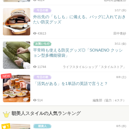
4624
朝時間.jp編集部
1/17 (水)
外出先の「もしも」に備える。バッグに入れておき
たい防災グッズ
43613
田中青紗
3/11 (金)
平常時も使える防災グッズ◎「SONAENO クッシ
ョン型多機能寝袋」
11744
ライフスタイルショップ「スタイルストア」
NEW
8/8 (土)
「活気がある」を1単語の英語で言うと？
514
編集部（協力：eステ）
朝美人スタイルの人気ランキング
8/5 (水)