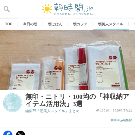
Skip
to
content
TOP
今日の朝
朝ごはん
朝カフェ
朝美人スタイル
無印・ニトリ・100均の「神収納ア
イテム活用法」3選
編集部「朝美人スタイル」まとめ
16510
2026/6/27(土)
朝時間.jp編集部