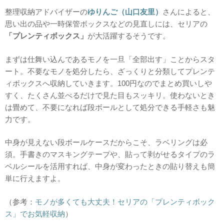
整理収納アドバイザーの
ゆりんご（山口友里）
さんによると、
思い出の品や一時保管ボックスなどの見直しには、セリアの
「プレンティボックス」
が大活躍するそうです。
まずは仕舞い込んであるモノを一旦「全部出す」ことからスタ
ート。不要なモノを処分したら、ざっくりと分類してプレンテ
ィボックスへ収納していきます。100円なのでまとめ買いしや
すく、たくさん並べるだけで見た目もスッキリ。使わないとき
は畳めて、不要になれば段ボールとして処分できる手軽さも魅
力です。
中身が見えない段ボールケースだからこそ、ラベリングは必
須。手書きのマスキングテープや、貼って剥がせるタイプのラ
ベルシールを活用すれば、中身が変わったときの貼り替えも簡
単に行えますよ。
（参考：
モノが多くても大丈夫！セリアの「プレンティボック
ス」でお気軽収納
）