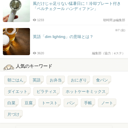
風だけじゃ足りない猛暑日に！冷却プレート付き
「ペルチェクール ハンディファン」
1233
朝時間.jp編集部
8/7 (金)
英語「dim lighting」の意味とは？
3620
編集部（協力：eステ）
人気のキーワード
朝ごはん
英語
お弁当
おにぎり
食パン
ダイエット
ピラティス
ホットケーキミックス
白菜
豆腐
トースト
パン
手帳
ノート
片づけ