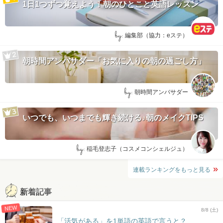
1日1つずつ覚えよう！朝のひとこと英語レッスン
by:
編集部（協力：eステ）
朝時間アンバサダー「お気に入りの朝の過ごし方」
by:
朝時間アンバサダー
いつでも、いつまでも輝き続ける♪朝のメイクTIPS
by:
稲毛登志子（コスメコンシェルジュ）
連載ランキングをもっと見る
新着記事
NEW
8/8 (土)
「活気がある」を1単語の英語で言うと？