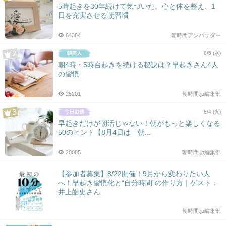
5時起きを30年続けて気づいた。心と体を整え、1
日を充実させる朝習慣
64384
朝時間アンバサダー
8/5 (水)
朝4時・5時台起きを続ける秘訣は？早起きさん4人
の習慣
25201
朝時間.jp編集部
8/4 (火)
早起きだけが朝活じゃない！朝がもっと楽しくなる
50のヒント【8月4日は「朝...
20085
朝時間.jp編集部
【参加者募集】8/22開催！9月から変わりたい人
へ！早起き習慣化と“自分時間”の作り方｜ゲスト：
井上皓史さん
朝時間.jp編集部