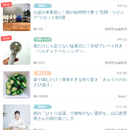
NEW
8/8 (土)
お盆の来客前に！朝の短時間で整う“玄関・リビン
グ”リセット術3選
208
朝時間.jp編集部
NEW
8/8 (土)
風だけじゃ足りない猛暑日に！冷却プレート付き
「ペルチェクール ハンディ...
1233
朝時間.jp編集部
8/4 (木)
袋で揉むだけ！簡単すぎる作り置き「きゅうりのわ
さび漬け」
138399
Mayu*
11/1 (水)
朝の「ひとり会議」で後悔のない選択を。山口恵理
香さんの朝の過ごし方