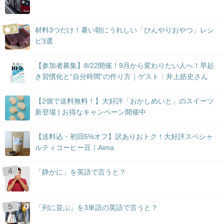
材料3つだけ！暑い朝にうれしい「ひんやりおやつ」レシ
ピ3選
【参加者募集】8/22開催！9月から変わりたい人へ！早起
き習慣化と“自分時間”の作り方｜ゲスト：井上皓史さん
【2個で送料無料！】大好評「おかしめいと」のスイーツ
新登場 | お得なキャンペーン開催中
【送料込・初回5%オフ】訳ありおトク！大好評スペシャ
ルティコーヒー豆｜Aima
「静かに」を英語で言うと？
「列に並ぶ」を3単語の英語で言うと？