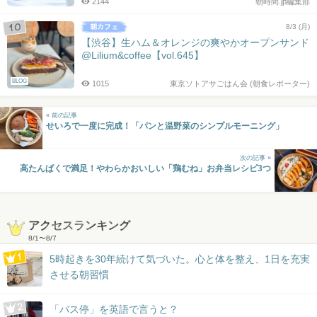
2144
朝時間.jp編集部
8/3 (月)
【渋谷】生ハム＆オレンジの爽やかオープンサンド
@Lilium&coffee【vol.645】
BLOG
1015
東京ソトアサごはん会 (朝食レポーター)
« 前の記事
せいろで一度に完成！「パンと温野菜のシンプルモーニング」
次の記事 »
高たんぱくで満足！やわらかおいしい「鶏むね」お弁当レシピ3つ
アクセスランキング
8/1
〜
8/7
5時起きを30年続けて気づいた。心と体を整え、1日を充実
させる朝習慣
「バス停」を英語で言うと？