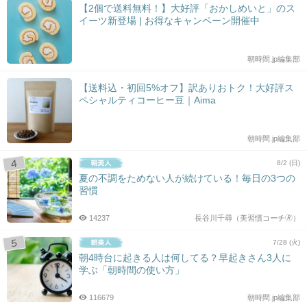
【2個で送料無料！】大好評「おかしめいと」のス
イーツ新登場 | お得なキャンペーン開催中
朝時間.jp編集部
【送料込・初回5%オフ】訳ありおトク！大好評ス
ペシャルティコーヒー豆｜Aima
朝時間.jp編集部
8/2 (日)
夏の不調をためない人が続けている！毎日の3つの
習慣
14237
長谷川千尋（美習慣コーチ🄬）
7/28 (火)
朝4時台に起きる人は何してる？早起きさん3人に
学ぶ「朝時間の使い方」
116679
朝時間.jp編集部