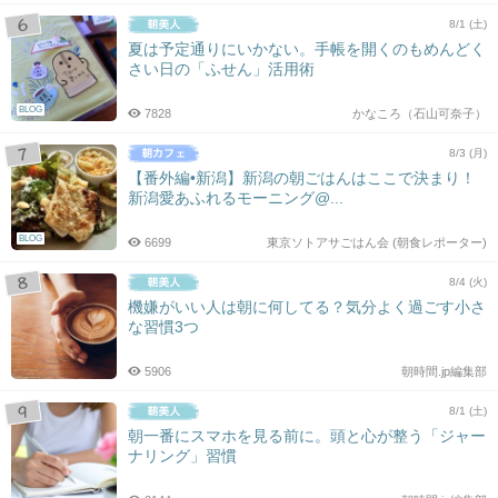
8/1 (土)
夏は予定通りにいかない。手帳を開くのもめんどく
さい日の「ふせん」活用術
BLOG
7828
かなころ（石山可奈子）
8/3 (月)
【番外編•新潟】新潟の朝ごはんはここで決まり！
新潟愛あふれるモーニング@...
BLOG
6699
東京ソトアサごはん会 (朝食レポーター)
8/4 (火)
機嫌がいい人は朝に何してる？気分よく過ごす小さ
な習慣3つ
5906
朝時間.jp編集部
8/1 (土)
朝一番にスマホを見る前に。頭と心が整う「ジャー
ナリング」習慣