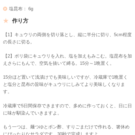
塩昆布： 6g
作り方
【1】キュウリの両側を切り落とし、縦に半分に切り、5cm程度
の長さに切る。
【2】ポリ袋にキュウリを入れ、塩を加えもみこむ。塩昆布を加
えさらにもんで、空気を抜いて縛る。15分～1晩置く。
15分ほど置いて浅漬けでも美味しいですが、冷蔵庫で1晩置く
と塩分と昆布の旨味がキュウリにしみてより美味しくなりま
す。
冷蔵庫で5日間保存できますので、多めに作っておくと、日に日
に味が馴染んでいきますよ。
もう一つは、麺つゆとポン酢、すりごまだけで作れる、箸休め
にぴったりなサラダです。30秒で完成しますよ。