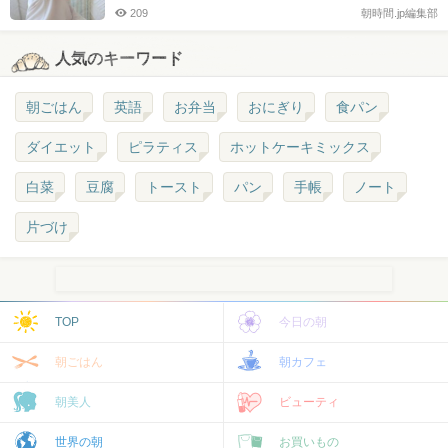
209
朝時間.jp編集部
人気のキーワード
朝ごはん
英語
お弁当
おにぎり
食パン
ダイエット
ピラティス
ホットケーキミックス
白菜
豆腐
トースト
パン
手帳
ノート
片づけ
TOP
今日の朝
朝ごはん
朝カフェ
朝美人
ビューティ
世界の朝
お買いもの