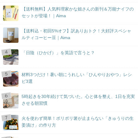
【送料無料】人気料理家かな姐さんの新刊＆万能ナイフの
セットが登場！｜Aima
【送料込・初回5%オフ】訳ありおトク！大好評スペシャ
ルティコーヒー豆｜Aima
「日陰（ひかげ）」を英語で言うと？
材料3つだけ！暑い朝にうれしい「ひんやりおやつ」レシ
ピ3選
5時起きを30年続けて気づいた。心と体を整え、1日を充実
させる朝習慣
火を使わず簡単！ポリポリ箸が止まらない「きゅうりの生
姜漬け」の作り方
BLOG