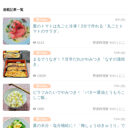
連載記事一覧
8/4 (火)
夏のトマトは丸ごと冷凍！2分で作れる「丸ごとト
マトのサラダ」
5113
野菜料理家 やのくにこ
7/28 (火)
まるでうなぎ！？甘辛だれがやみつき「なすの蒲焼
き」
13029
野菜料理家 やのくにこ
7/21 (火)
ピラフみたいでやみつき！「バター醤油とうもろこ
しご飯」
1680
野菜料理家 やのくにこ
7/14 (火)
夏の水分・塩分補給に！「梅しょうゆきゅうり」で