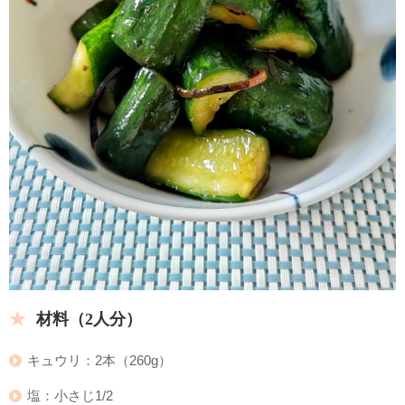
材料（2人分）
キュウリ：2本（260g）
塩：小さじ1/2