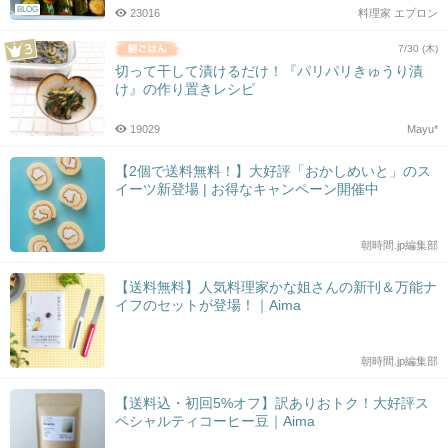
BLOG
23016
料理家 エプロン
7/30 (木)
切って干して漬けるだけ！『パリパリきゅうり漬
け』の作り置きレシピ
19029
Mayu*
【2個で送料無料！】大好評「おかしめいと」のス
イーツ新登場 | お得なキャンペーン開催中
朝時間.jp編集部
【送料無料】人気料理家かな姐さんの新刊＆万能ナ
イフのセットが登場！｜Aima
朝時間.jp編集部
【送料込・初回5%オフ】訳ありおトク！大好評ス
ペシャルティコーヒー豆｜Aima