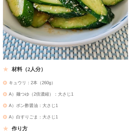
材料（2人分）
キュウリ：2本（260g）
A）麺つゆ（2倍濃縮）：大さじ1
A）ポン酢醤油：大さじ1
A）白すりごま：大さじ1
作り方