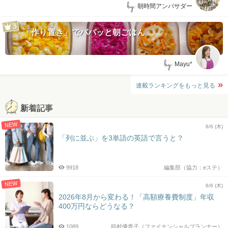
by:
朝時間アンバサダー
「作り置き」でパパッと朝ごはん
by:
Mayu*
連載ランキングをもっと見る
新着記事
NEW
8/6 (木)
「列に並ぶ」を3単語の英語で言うと？
9918
編集部（協力：eステ）
NEW
8/6 (木)
2026年8月から変わる！「高額療養費制度」年収
400万円ならどうなる？
1089
稲村優貴子（ファイナンシャルプランナー）