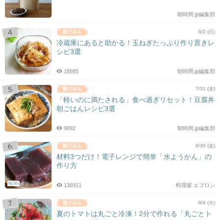
朝時間.jp編集部
8/2 (日)
冷蔵庫にあると助かる！玉ねぎたっぷり作り置きレ
シピ3選
18985
朝時間.jp編集部
7/31 (金)
「軽いのに満たされる」食べ過ぎリセット！豆腐丼
朝ごはんレシピ3選
9892
朝時間.jp編集部
8/30 (金)
材料3つだけ！電子レンジで簡単「水ようかん」の
作り方
BLOG
136911
料理家 エプロン
8/4 (火)
夏のトマトは丸ごと冷凍！2分で作れる「丸ごとト