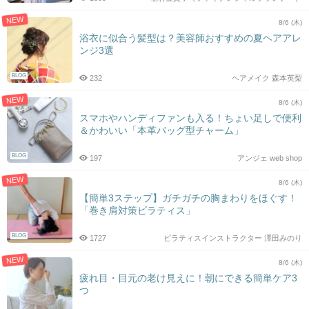
NEW
8/6 (木)
浴衣に似合う髪型は？美容師おすすめの夏ヘアアレ
ンジ3選
BLOG
232
ヘアメイク 森本英梨
NEW
8/6 (木)
スマホやハンディファンも入る！ちょい足しで便利
＆かわいい「本革バッグ型チャーム」
BLOG
197
アンジェ web shop
NEW
8/6 (木)
【簡単3ステップ】ガチガチの胸まわりをほぐす！
「巻き肩対策ピラティス」
BLOG
1727
ピラティスインストラクター 澤田みのり
NEW
8/6 (木)
疲れ目・目元の老け見えに！朝にできる簡単ケア3
つ