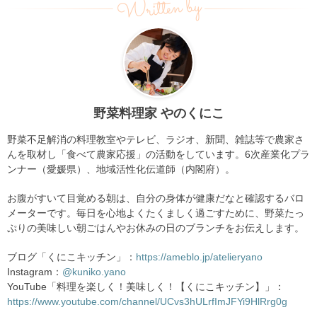
Written by
野菜料理家 やのくにこ
野菜不足解消の料理教室やテレビ、ラジオ、新聞、雑誌等で農家さ
んを取材し「食べて農家応援」の活動をしています。6次産業化プラ
ンナー（愛媛県）、地域活性化伝道師（内閣府）。
お腹がすいて目覚める朝は、自分の身体が健康だなと確認するバロ
メーターです。毎日を心地よくたくましく過ごすために、野菜たっ
ぷりの美味しい朝ごはんやお休みの日のブランチをお伝えします。
ブログ「くにこキッチン」：
https://ameblo.jp/atelieryano
Instagram：
@kuniko.yano
YouTube「料理を楽しく！美味しく！【くにこキッチン】」：
https://www.youtube.com/channel/UCvs3hULrfImJFYi9HlRrg0g