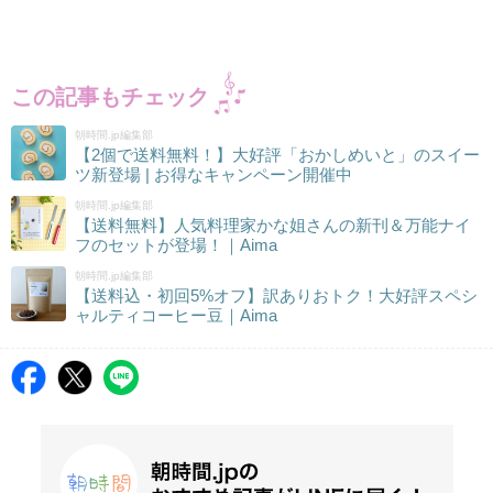
この記事もチェック
朝時間.jp編集部
【2個で送料無料！】大好評「おかしめいと」のスイー
ツ新登場 | お得なキャンペーン開催中
朝時間.jp編集部
【送料無料】人気料理家かな姐さんの新刊＆万能ナイ
フのセットが登場！｜Aima
朝時間.jp編集部
【送料込・初回5%オフ】訳ありおトク！大好評スペシ
ャルティコーヒー豆｜Aima