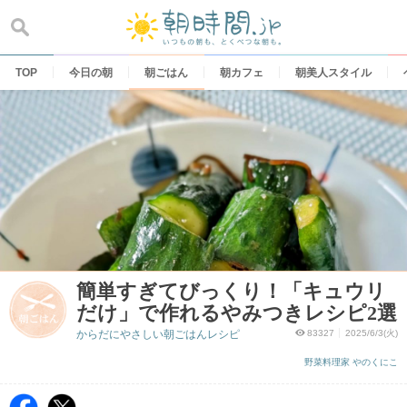
Skip
to
content
TOP
今日の朝
朝ごはん
朝カフェ
朝美人スタイル
簡単すぎてびっくり！「キュウリ
だけ」で作れるやみつきレシピ2選
からだにやさしい朝ごはんレシピ
83327
2025/6/3(火)
野菜料理家 やのくにこ