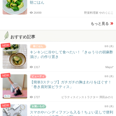
朝ごはん
26499
野菜料理家 やのくにこ
もっと見る
おすすめ記事
NEW
8/6 (木)
キンキンに冷やして食べたい！『きゅうりの胡麻酢
漬け』の作り置き
1317
Mayu*
NEW
8/6 (木)
【簡単3ステップ】ガチガチの胸まわりをほぐす！
「巻き肩対策ピラティス」
BLOG
1727
ピラティスインストラクター 澤田みのり
NEW
8/6 (木)
スマホやハンディファンも入る！ちょい足しで便利