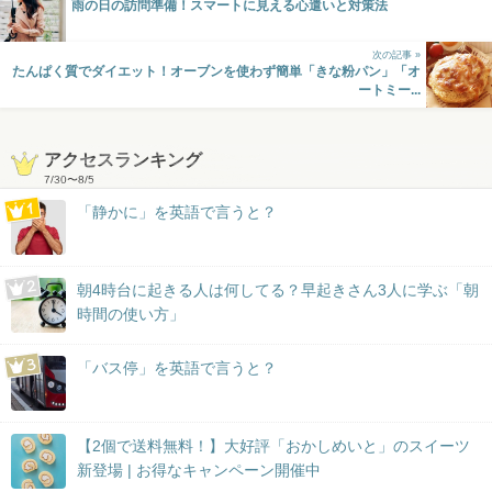
雨の日の訪問準備！スマートに見える心遣いと対策法
次の記事 »
たんぱく質でダイエット！オーブンを使わず簡単「きな粉パン」「オ
ートミー...
アクセスランキング
7/30
〜
8/5
「静かに」を英語で言うと？
朝4時台に起きる人は何してる？早起きさん3人に学ぶ「朝
時間の使い方」
「バス停」を英語で言うと？
【2個で送料無料！】大好評「おかしめいと」のスイーツ
新登場 | お得なキャンペーン開催中