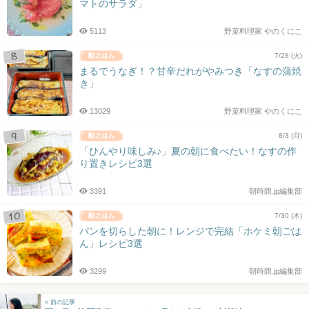
マトのサラダ」
5113
野菜料理家 やのくにこ
7/28 (火)
まるでうなぎ！？甘辛だれがやみつき「なすの蒲焼
き」
13029
野菜料理家 やのくにこ
8/3 (月)
「ひんやり味しみ♪」夏の朝に食べたい！なすの作
り置きレシピ3選
3391
朝時間.jp編集部
7/30 (木)
パンを切らした朝に！レンジで完結「ホケミ朝ごは
ん」レシピ3選
3299
朝時間.jp編集部
« 前の記事