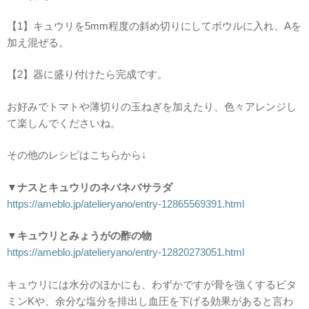
【1】キュウリを5mm程度の斜め切りにしてボウルに入れ、Aを
加え混ぜる。
【2】器に盛り付けたら完成です。
お好みでトマトや薄切りの玉ねぎを加えたり、色々アレンジし
て楽しんでくださいね。
その他のレシピはこちらから↓
▼ナスとキュウリのネバネバサラダ
https://ameblo.jp/atelieryano/entry-12865569391.html
▼キュウリとみょうがの酢の物
https://ameblo.jp/atelieryano/entry-12820273051.html
キュウリには水分のほかにも、わずかですが骨を強くするビタ
ミンKや、余分な塩分を排出し血圧を下げる効果があると言わ