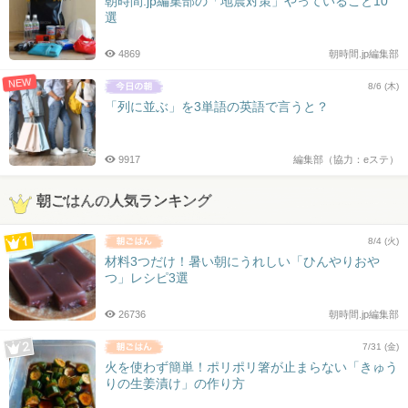
朝時間.jp編集部の「地震対策」やっていること10
選
4869
朝時間.jp編集部
NEW
8/6 (木)
「列に並ぶ」を3単語の英語で言うと？
9917
編集部（協力：eステ）
朝ごはんの人気ランキング
8/4 (火)
材料3つだけ！暑い朝にうれしい「ひんやりおや
つ」レシピ3選
26736
朝時間.jp編集部
7/31 (金)
火を使わず簡単！ポリポリ箸が止まらない「きゅう
りの生姜漬け」の作り方