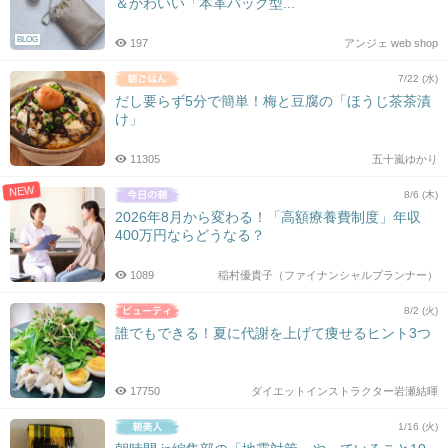
＆かわいい「本革バッグ型...
BLOG
197
アンジェ web shop
7/22 (水)
だし要らず5分で簡単！梅と豆腐の「ほうじ茶茶漬
け」
11305
五十嵐ゆかり
NEW
8/6 (木)
2026年8月から変わる！「高額療養費制度」年収
400万円ならどうなる？
1089
稲村優貴子（ファイナンシャルプランナー）
8/2 (火)
誰でもできる！夏に代謝を上げて痩せるヒント3つ
17750
ダイエットインストラクター岩瀬結暉
1/16 (火)