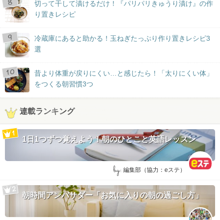
切って干して漬けるだけ！『パリパリきゅうり漬け』の作
り置きレシピ
冷蔵庫にあると助かる！玉ねぎたっぷり作り置きレシピ3
選
昔より体重が戻りにくい…と感じたら！「太りにくい体」
をつくる朝習慣3つ
連載ランキング
1日1つずつ覚えよう！朝のひとこと英語レッスン
by:
編集部（協力：eステ）
朝時間アンバサダー「お気に入りの朝の過ごし方」