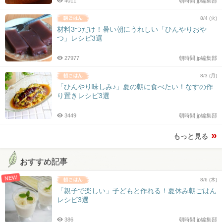
4011
朝時間.jp編集部
8/4 (火)
材料3つだけ！暑い朝にうれしい「ひんやりおや
つ」レシピ3選
27977
朝時間.jp編集部
8/3 (月)
「ひんやり味しみ♪」夏の朝に食べたい！なすの作
り置きレシピ3選
3449
朝時間.jp編集部
もっと見る
おすすめ記事
NEW
8/6 (木)
「親子で楽しい」子どもと作れる！夏休み朝ごはん
レシピ3選
386
朝時間.jp編集部