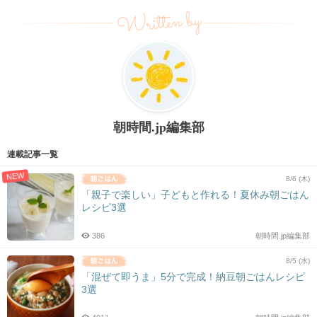
Written by
朝時間.jp編集部
連載記事一覧
NEW
8/6 (木)
「親子で楽しい」子どもと作れる！夏休み朝ごはん
レシピ3選
386
朝時間.jp編集部
8/5 (水)
「混ぜて即うま」5分で完成！納豆朝ごはんレシピ
3選