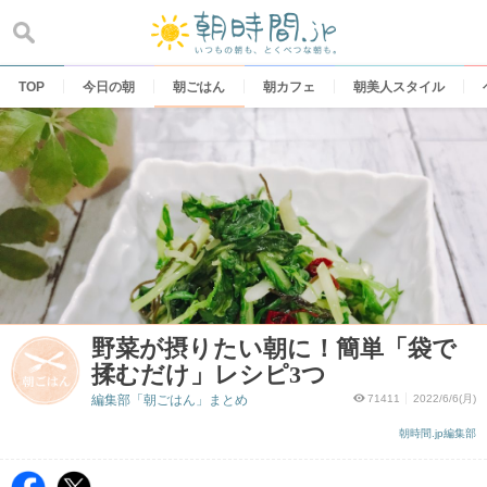
Skip
to
content
TOP
今日の朝
朝ごはん
朝カフェ
朝美人スタイル
野菜が摂りたい朝に！簡単「袋で
揉むだけ」レシピ3つ
編集部「朝ごはん」まとめ
71411
2022/6/6(月)
朝時間.jp編集部