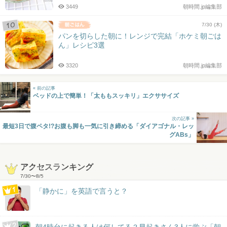
3449
朝時間.jp編集部
7/30 (木)
パンを切らした朝に！レンジで完結「ホケミ朝ごは
ん」レシピ3選
3320
朝時間.jp編集部
« 前の記事
ベッドの上で簡単！「太ももスッキリ」エクササイズ
次の記事 »
最短3日で腹ペタ!?お腹も脚も一気に引き締める「ダイアゴナル・レッ
グABs」
アクセスランキング
7/30
〜
8/5
「静かに」を英語で言うと？