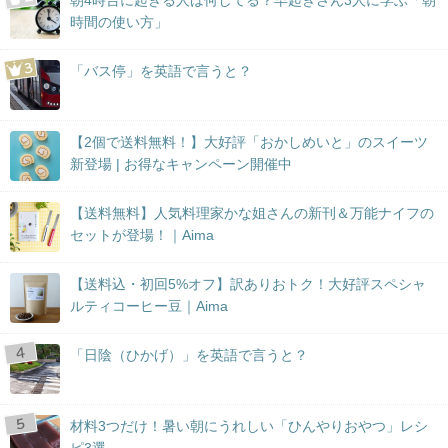
朝4時台に起きる人は何してる？早起きさん3人に学ぶ「朝
時間の使い方」
「バス停」を英語で言うと？
【2個で送料無料！】大好評「おかしめいと」のスイーツ
新登場 | お得なキャンペーン開催中
【送料無料】人気料理家かな姐さんの新刊＆万能ナイフの
セットが登場！｜Aima
【送料込・初回5%オフ】訳ありおトク！大好評スペシャ
ルティコーヒー豆｜Aima
「日陰（ひかげ）」を英語で言うと？
材料3つだけ！暑い朝にうれしい「ひんやりおやつ」レシ