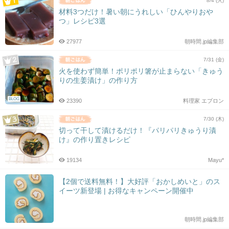
8/4 (火)
材料3つだけ！暑い朝にうれしい「ひんやりおや
つ」レシピ3選
27977
朝時間.jp編集部
7/31 (金)
火を使わず簡単！ポリポリ箸が止まらない「きゅう
りの生姜漬け」の作り方
BLOG
23390
料理家 エプロン
7/30 (木)
切って干して漬けるだけ！『パリパリきゅうり漬
け』の作り置きレシピ
19134
Mayu*
【2個で送料無料！】大好評「おかしめいと」のス
イーツ新登場 | お得なキャンペーン開催中
朝時間.jp編集部