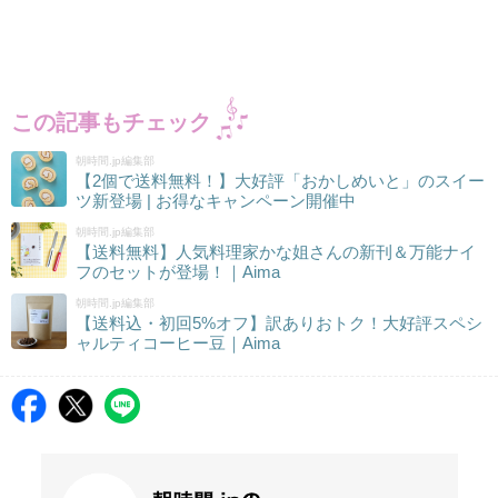
この記事もチェック
朝時間.jp編集部
【2個で送料無料！】大好評「おかしめいと」のスイー
ツ新登場 | お得なキャンペーン開催中
朝時間.jp編集部
【送料無料】人気料理家かな姐さんの新刊＆万能ナイ
フのセットが登場！｜Aima
朝時間.jp編集部
【送料込・初回5%オフ】訳ありおトク！大好評スペシ
ャルティコーヒー豆｜Aima