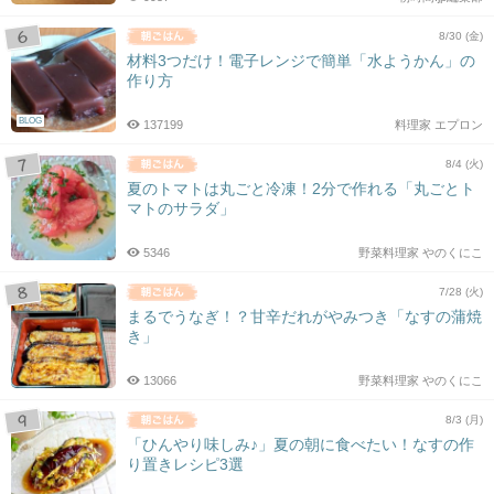
8/30 (金)
材料3つだけ！電子レンジで簡単「水ようかん」の
作り方
BLOG
137199
料理家 エプロン
8/4 (火)
夏のトマトは丸ごと冷凍！2分で作れる「丸ごとト
マトのサラダ」
5346
野菜料理家 やのくにこ
7/28 (火)
まるでうなぎ！？甘辛だれがやみつき「なすの蒲焼
き」
13066
野菜料理家 やのくにこ
8/3 (月)
「ひんやり味しみ♪」夏の朝に食べたい！なすの作
り置きレシピ3選