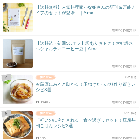
【送料無料】人気料理家かな姐さんの新刊＆万能ナ
イフのセットが登場！｜Aima
朝時間.jp編集部
【送料込・初回5%オフ】訳ありおトク！大好評ス
ペシャルティコーヒー豆｜Aima
朝時間.jp編集部
8/2 (日)
冷蔵庫にあると助かる！玉ねぎたっぷり作り置きレ
シピ3選
19405
朝時間.jp編集部
7/31 (金)
「軽いのに満たされる」食べ過ぎリセット！豆腐丼
朝ごはんレシピ3選
9957
朝時間.jp編集部