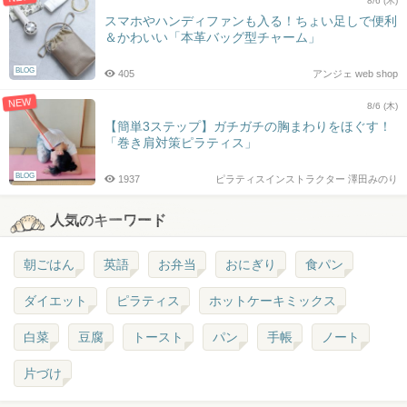
8/6 (木)
スマホやハンディファンも入る！ちょい足しで便利
＆かわいい「本革バッグ型チャーム」
BLOG
405
アンジェ web shop
NEW
8/6 (木)
【簡単3ステップ】ガチガチの胸まわりをほぐす！
「巻き肩対策ピラティス」
BLOG
1937
ピラティスインストラクター 澤田みのり
人気のキーワード
朝ごはん
英語
お弁当
おにぎり
食パン
ダイエット
ピラティス
ホットケーキミックス
白菜
豆腐
トースト
パン
手帳
ノート
片づけ