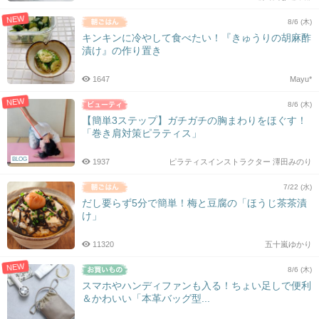
NEW
8/6 (木)
キンキンに冷やして食べたい！『きゅうりの胡麻酢
漬け』の作り置き
1647
Mayu*
NEW
8/6 (木)
【簡単3ステップ】ガチガチの胸まわりをほぐす！
「巻き肩対策ピラティス」
BLOG
1937
ピラティスインストラクター 澤田みのり
7/22 (水)
だし要らず5分で簡単！梅と豆腐の「ほうじ茶茶漬
け」
11320
五十嵐ゆかり
NEW
8/6 (木)
スマホやハンディファンも入る！ちょい足しで便利
＆かわいい「本革バッグ型...