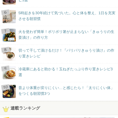
ピ3選
5時起きを30年続けて気づいた。心と体を整え、1日を充実
させる朝習慣
火を使わず簡単！ポリポリ箸が止まらない「きゅうりの生
姜漬け」の作り方
BLOG
切って干して漬けるだけ！『パリパリきゅうり漬け』の作
り置きレシピ
冷蔵庫にあると助かる！玉ねぎたっぷり作り置きレシピ3
選
昔より体重が戻りにくい…と感じたら！「太りにくい体」
をつくる朝習慣3つ
連載ランキング