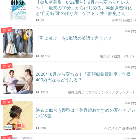
【参加者募集・8/22開催】9月から変わりたい人
へ！「最初の10分」からはじめる、早起き習慣化
と“自分時間”の作り方｜ゲスト：井上皓史さん
29
朝時間.jp編集部
NEW
8/6 (木)
「列に並ぶ」を3単語の英語で言うと？
18779
編集部（協力：eステ）
NEW
8/6 (木)
2026年8月から変わる！「高額療養費制度」年収
400万円ならどうなる？
1313
稲村優貴子（ファイナンシャルプランナー）
NEW
8/6 (木)
浴衣に似合う髪型は？美容師おすすめの夏ヘアアレ
ンジ3選
BLOG
296
ヘアメイク 森本英梨
NEW