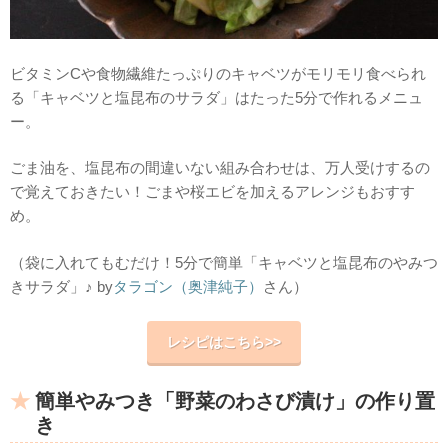
ビタミンCや食物繊維たっぷりのキャベツがモリモリ食べられ
る「キャベツと塩昆布のサラダ」はたった5分で作れるメニュ
ー。
ごま油を、塩昆布の間違いない組み合わせは、万人受けするの
で覚えておきたい！ごまや桜エビを加えるアレンジもおすす
め。
（袋に入れてもむだけ！5分で簡単「キャベツと塩昆布のやみつ
きサラダ」♪ by
タラゴン（奥津純子）
さん）
レシピはこちら>>
簡単やみつき「野菜のわさび漬け」の作り置
き