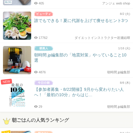
BLOG
405
アンジェ web shop
8/2 (火)
誰でもできる！夏に代謝を上げて痩せるヒント3つ
17762
ダイエットインストラクター岩瀬結暉
1/16 (火)
朝時間.jp編集部の「地震対策」やっていること10
選
4876
朝時間.jp編集部
NEW
8/6 (木)
【参加者募集・8/22開催】9月から変わりたい人
へ！「最初の10分」からはじ...
29
朝時間.jp編集部
朝ごはんの人気ランキング