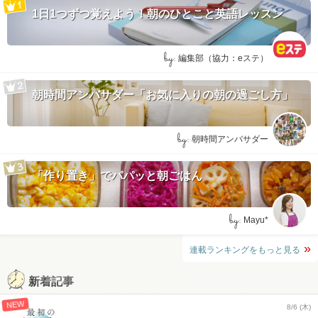
1日1つずつ覚えよう！朝のひとこと英語レッスン
by:
編集部（協力：eステ）
朝時間アンバサダー「お気に入りの朝の過ごし方」
by:
朝時間アンバサダー
「作り置き」でパパッと朝ごはん
by:
Mayu*
連載ランキングをもっと見る
新着記事
NEW
8/6 (木)