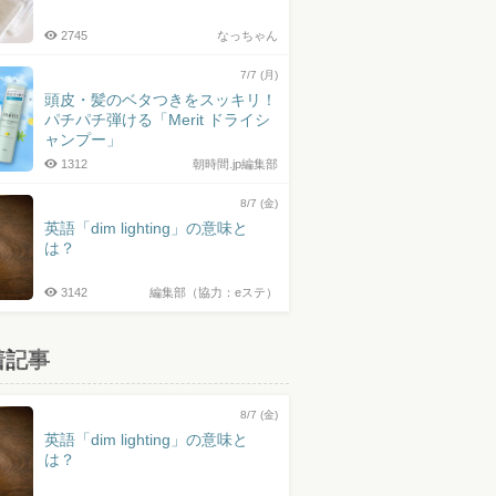
2745
なっちゃん
7/7 (月)
頭皮・髪のベタつきをスッキリ！
パチパチ弾ける「Merit ドライシ
ャンプー」
1312
朝時間.jp編集部
8/7 (金)
英語「dim lighting」の意味と
は？
3142
編集部（協力：eステ）
着記事
8/7 (金)
英語「dim lighting」の意味と
は？