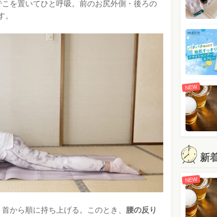
でこを置いてひと呼吸。前のお尻外側・後ろの
す。
NEW
新
NEW
、首から順に持ち上げる。このとき、
腰の反り