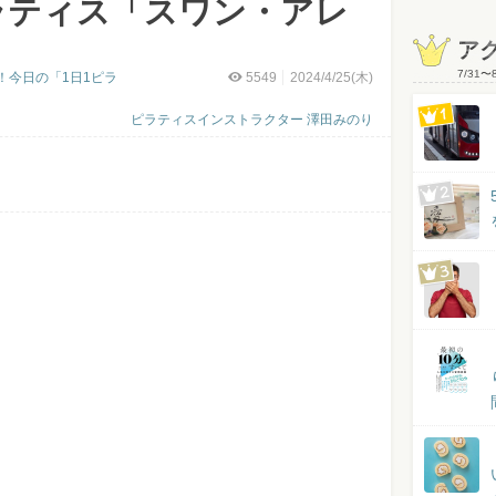
ラティス「スワン・アレ
ア
7/31
〜
！今日の「1日1ピラ
5549
2024/4/25(木)
ピラティスインストラクター 澤田みのり