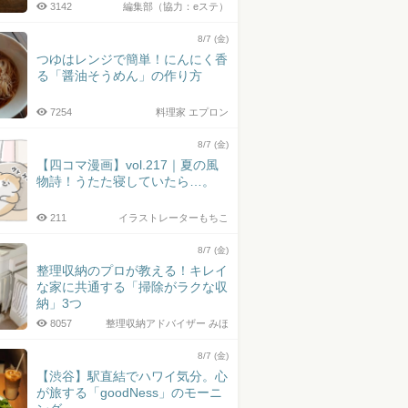
3142
編集部（協力：eステ）
8/7 (金)
つゆはレンジで簡単！にんにく香
る「醤油そうめん」の作り方
7254
料理家 エプロン
8/7 (金)
【四コマ漫画】vol.217｜夏の風
物詩！うたた寝していたら…。
211
イラストレーターもちこ
8/7 (金)
整理収納のプロが教える！キレイ
な家に共通する「掃除がラクな収
納」3つ
8057
整理収納アドバイザー みほ
8/7 (金)
【渋谷】駅直結でハワイ気分。心
が旅する「goodNess」のモーニ