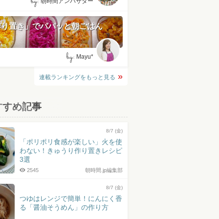
by:
朝時間アンバサダー
作り置き」でパパッと朝ごはん
by:
Mayu*
連載ランキングをもっと見る
すすめ記事
8/7 (金)
「ポリポリ食感が楽しい」火を使
わない！きゅうり作り置きレシピ
3選
2545
朝時間.jp編集部
8/7 (金)
つゆはレンジで簡単！にんにく香
る「醤油そうめん」の作り方