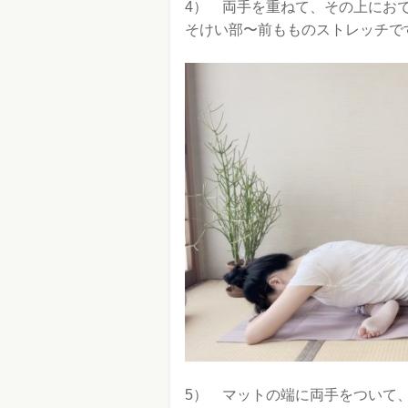
4） 両手を重ねて、その上にお
そけい部〜前もものストレッチで
5） マットの端に両手をついて