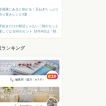
冷蔵庫にあると助かる！玉ねぎたっぷり
作り置きレシピ3選
早起きだけが朝活じゃない！朝がもっと
楽しくなる50のヒント【8月4日は「朝...
載ランキング
日1つずつ覚えよう！朝のひとこと
語レッスン
by:
編集部（協力：eステ）
時間アンバサダー「お気に入りの
の過ごし方」