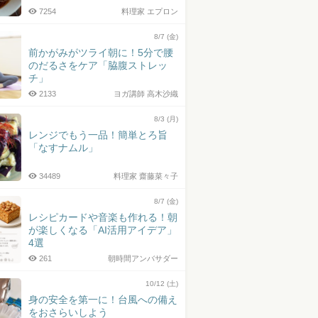
7254
料理家 エプロン
8/7 (金)
前かがみがツライ朝に！5分で腰
のだるさをケア「脇腹ストレッ
チ」
2133
ヨガ講師 高木沙織
8/3 (月)
レンジでもう一品！簡単とろ旨
「なすナムル」
34489
料理家 齋藤菜々子
8/7 (金)
レシピカードや音楽も作れる！朝
が楽しくなる「AI活用アイデア」
4選
261
朝時間アンバサダー
10/12 (土)
身の安全を第一に！台風への備え
をおさらいしよう