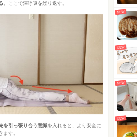
る
。ここで深呼吸を繰り返す。
NEW
BLOG
NEW
NEW
NEW
先を引っ張り合う意識
を入れると、より安全に
きます。