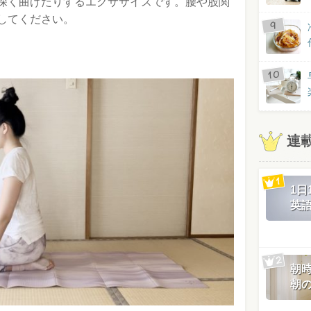
深く曲げたりするエクササイズです。腰や股関
してください。
連
1
英
朝
朝