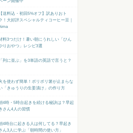
ペーン開催中
【送料込・初回5%オフ】訳ありおト
ク！大好評スペシャルティコーヒー豆｜
Aima
材料3つだけ！暑い朝にうれしい「ひん
やりおやつ」レシピ3選
「列に並ぶ」を3単語の英語で言うと？
火を使わず簡単！ポリポリ箸が止まらな
い「きゅうりの生姜漬け」の作り方
朝4時・5時台起きを続ける秘訣は？早起
きさん4人の習慣
朝4時台に起きる人は何してる？早起き
さん3人に学ぶ「朝時間の使い方」