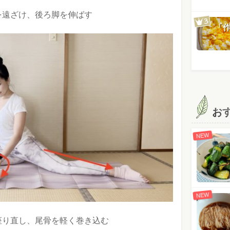
を遠ざけ、後ろ脚を伸ばす
「
お
NEW
NEW
座り直し、尾骨を軽く巻き込む