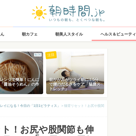
はん
朝カフェ
朝美人スタイル
ヘルス＆ビューティ
注目
BLOG
レンジで簡単！にんに
前かがみがツライ朝に！5分
「醤油そうめん」の作
で腰のだるさをケア「脇腹ス
トレッチ」
レイになる！今日の「1日1ピラティス」
>
猫背リセット！お尻や股関
ット！お尻や股関節も伸