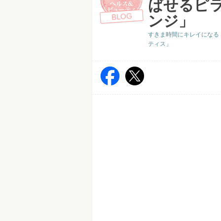
ばせるピ
BLOG
ンジ」
すきま時間にキレイになる
ティス」