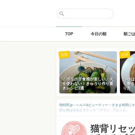
TOP
今日の朝
朝ご
Skip
注目
注目
to
content
「ポリポリ食感が楽しい」火
つゆは
を使わない！きゅうり作り置
く香る
きレシピ3選
り方
朝時間.jp
>
ヘルス&ビューティー
>
すきま時間にキ
節も伸ばせるピラティス「スワン・アレンジ」
猫背リセ