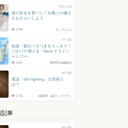
10/12 (土)
身の安全を第一に！台風への備え
をおさらいしよう
2738
なっちゃん
7/7 (月)
頭皮・髪のベタつきをスッキリ！
パチパチ弾ける「Merit ドライシ
ャンプー」
1304
朝時間.jp編集部
8/7 (金)
英語「dim lighting」の意味と
は？
1730
編集部（協力：eステ）
着記事
8/7 (金)