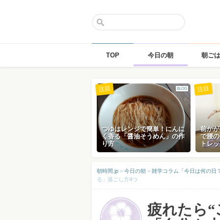
TOP
今日の朝
朝ご
Skip
注目
注目
BLOG
to
content
つゆはレンジで簡単！にんに
前かが
く香る「醤油そうめん」の作
で腰の
り方
トレッ
朝時間.jp
>
今日の朝
>
雑学コラム「今日は何の日？」
る」過ごし方4つ
疲れたら“