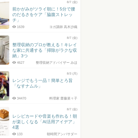
8/7 (金)
前かがみがツライ朝に！5分で腰
のだるさをケア「脇腹ストレッ
チ」
1639
ヨガ講師 高木沙織
8/7 (金)
整理収納のプロが教える！キレイ
な家に共通する「掃除がラクな収
納」3つ
4627
整理収納アドバイザー みほ
8/3 (月)
レンジでもう一品！簡単とろ旨
「なすナムル」
34470
料理家 齋藤菜々子
8/7 (金)
レシピカードや音楽も作れる！朝
が楽しくなる「AI活用アイデア」
4選
133
朝時間アンバサダー