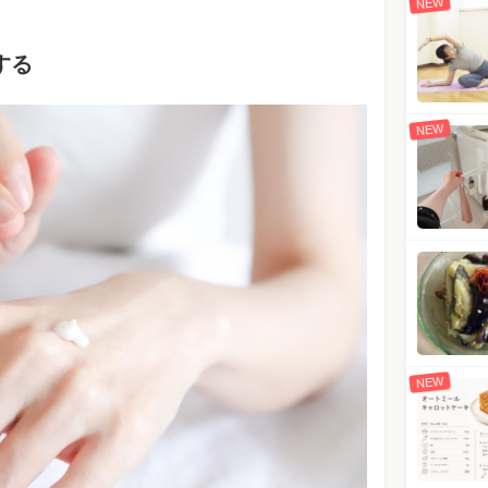
NEW
する
NEW
NEW