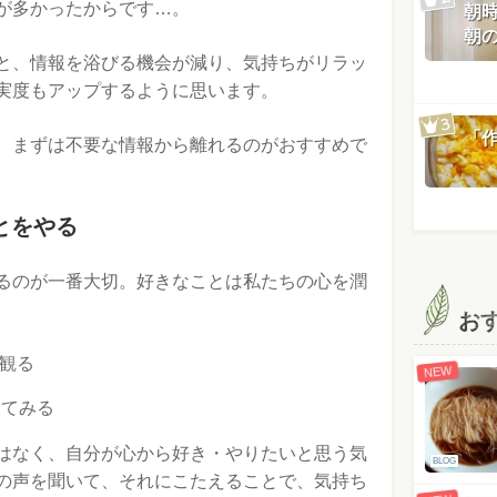
が多かったからです…。
朝
朝
と、情報を浴びる機会が減り、気持ちがリラッ
実度もアップするように思います。
「
、まずは不要な情報から離れるのがおすすめで
とをやる
るのが一番大切。好きなことは私たちの心を潤
お
観る
NEW
してみる
はなく、自分が心から好き・やりたいと思う気
BLOG
の声を聞いて、それにこたえることで、気持ち