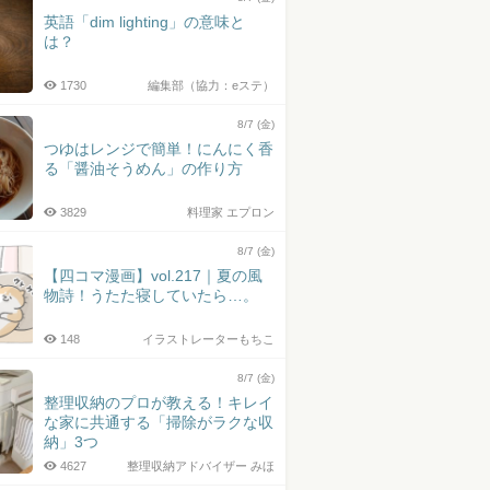
英語「dim lighting」の意味と
は？
1730
編集部（協力：eステ）
8/7 (金)
つゆはレンジで簡単！にんにく香
る「醤油そうめん」の作り方
3829
料理家 エプロン
8/7 (金)
【四コマ漫画】vol.217｜夏の風
物詩！うたた寝していたら…。
148
イラストレーターもちこ
8/7 (金)
整理収納のプロが教える！キレイ
な家に共通する「掃除がラクな収
納」3つ
4627
整理収納アドバイザー みほ