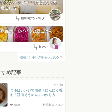
時間アンバサダー「お気に入りの
の過ごし方」
by:
朝時間アンバサダー
作り置き」でパパッと朝ごはん
by:
Mayu*
連載ランキングをもっと見る
すすめ記事
8/7 (金)
つゆはレンジで簡単！にんにく香
る「醤油そうめん」の作り方
3829
料理家 エプロン