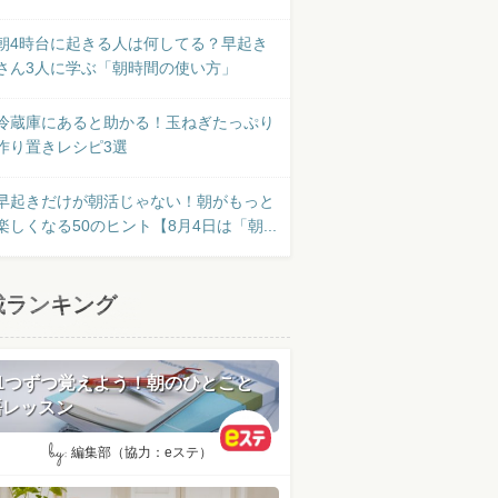
朝4時台に起きる人は何してる？早起き
さん3人に学ぶ「朝時間の使い方」
冷蔵庫にあると助かる！玉ねぎたっぷり
作り置きレシピ3選
早起きだけが朝活じゃない！朝がもっと
楽しくなる50のヒント【8月4日は「朝...
載ランキング
日1つずつ覚えよう！朝のひとこと
語レッスン
by:
編集部（協力：eステ）