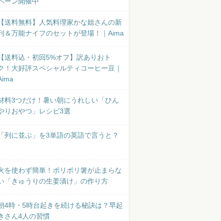
ペーン開催中
【送料無料】人気料理家かな姐さんの新
刊＆万能ナイフのセットが登場！｜Aima
【送料込・初回5%オフ】訳ありおト
ク！大好評スペシャルティコーヒー豆｜
Aima
材料3つだけ！暑い朝にうれしい「ひん
やりおやつ」レシピ3選
「列に並ぶ」を3単語の英語で言うと？
火を使わず簡単！ポリポリ箸が止まらな
い「きゅうりの生姜漬け」の作り方
朝4時・5時台起きを続ける秘訣は？早起
きさん4人の習慣