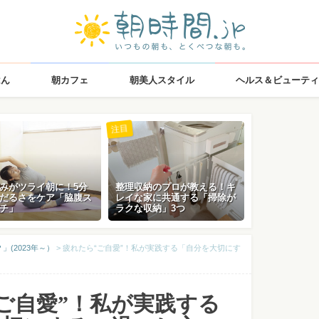
はん
朝カフェ
朝美人スタイル
ヘルス＆ビューティ
注目
みがツライ朝に！5分
整理収納のプロが教える！キ
だるさをケア「脇腹ス
レイな家に共通する「掃除が
チ」
ラクな収納」3つ
(2023年～）
>
疲れたら“ご自愛”！私が実践する「自分を大切にす
ご自愛”！私が実践する