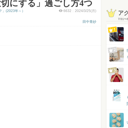
切にする」過ごし方4つ
」(2023年～）
6632
2024/3/25(月)
ア
7/31
〜
田中青紗