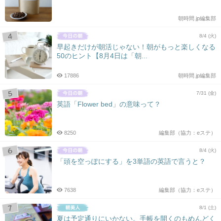
朝時間.jp編集部
8/4 (火)
早起きだけが朝活じゃない！朝がもっと楽しくなる
50のヒント【8月4日は「朝...
17886
朝時間.jp編集部
7/31 (金)
英語「Flower bed」の意味って？
8250
編集部（協力：eステ）
8/4 (火)
「頭を空っぽにする」を3単語の英語で言うと？
7638
編集部（協力：eステ）
8/1 (土)
夏は予定通りにいかない。手帳を開くのもめんどく