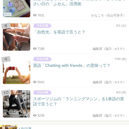
さい日の「ふせん」活用術
BLOG
7631
かなころ（石山可奈子）
8/1 (土)
「自然光」を英語で言うと？
7188
編集部（協力：eステ）
7/30 (木)
英語「Chatting with friends」の意味って？
5542
編集部（協力：eステ）
8/3 (月)
スポーツジムの「ランニングマシン」を1単語の英
語で言うと？
3238
編集部（協力：eステ）
« 前の記事