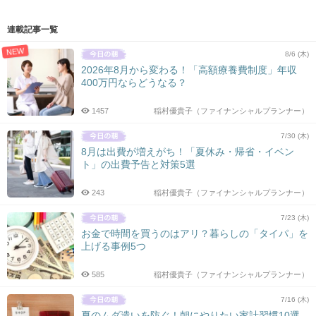
連載記事一覧
NEW
8/6 (木)
2026年8月から変わる！「高額療養費制度」年収
400万円ならどうなる？
1457
稲村優貴子（ファイナンシャルプランナー）
7/30 (木)
8月は出費が増えがち！「夏休み・帰省・イベン
ト」の出費予告と対策5選
243
稲村優貴子（ファイナンシャルプランナー）
7/23 (木)
お金で時間を買うのはアリ？暮らしの「タイパ」を
上げる事例5つ
585
稲村優貴子（ファイナンシャルプランナー）
7/16 (木)
夏のムダ遣いを防ぐ！朝にやりたい家計習慣10選