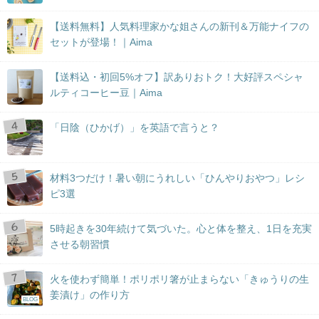
【送料無料】人気料理家かな姐さんの新刊＆万能ナイフの
セットが登場！｜Aima
【送料込・初回5%オフ】訳ありおトク！大好評スペシャ
ルティコーヒー豆｜Aima
「日陰（ひかげ）」を英語で言うと？
材料3つだけ！暑い朝にうれしい「ひんやりおやつ」レシ
ピ3選
5時起きを30年続けて気づいた。心と体を整え、1日を充実
させる朝習慣
火を使わず簡単！ポリポリ箸が止まらない「きゅうりの生
姜漬け」の作り方
BLOG