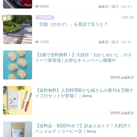
56986
編集部（協力：eステ）
7/29 (水)
「日陰（ひかげ）」を英語で言うと？
72756
編集部（協力：eステ）
【2個で送料無料！】大好評「おかしめいと」のス
イーツ新登場 | お得なキャンペーン開催中
朝時間.jp編集部
【送料無料】人気料理家かな姐さんの新刊＆万能ナ
イフのセットが登場！｜Aima
朝時間.jp編集部
【送料込・初回5%オフ】訳ありおトク！大好評ス
ペシャルティコーヒー豆｜Aima