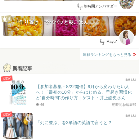
by:
朝時間アンバサダー
「作り置き」でパパッと朝ごはん
by:
Mayu*
連載ランキングをもっと見る
新着記事
NEW
8/6 (木)
【参加者募集・8/22開催】9月から変わりたい人
へ！「最初の10分」からはじめる、早起き習慣化
と“自分時間”の作り方｜ゲスト：井上皓史さん
66
朝時間.jp編集部
NEW
8/6 (木)
「列に並ぶ」を3単語の英語で言うと？