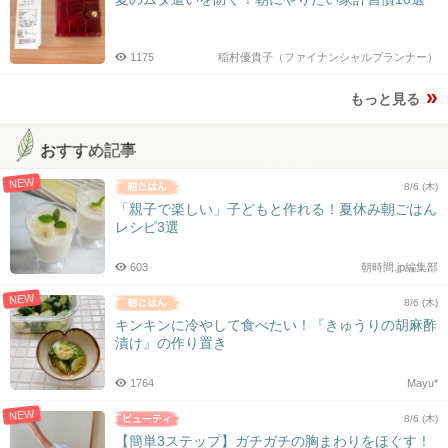
1175
稲村優貴子（ファイナンシャルプランナー）
もっと見る
おすすめ記事
NEW
8/6 (木)
「親子で楽しい」子どもと作れる！夏休み朝ごはん
レシピ3選
603
朝時間.jp編集部
NEW
8/6 (木)
キンキンに冷やして食べたい！『きゅうりの胡麻酢
漬け』の作り置き
1764
Mayu*
NEW
8/6 (木)
【簡単3ステップ】ガチガチの胸まわりをほぐす！