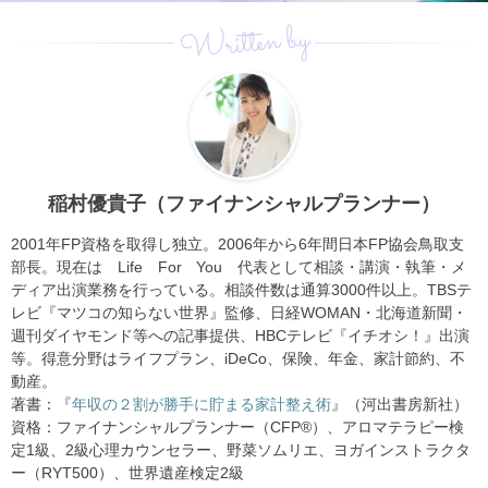
Written by
稲村優貴子（ファイナンシャルプランナー）
2001年FP資格を取得し独立。2006年から6年間日本FP協会鳥取支
部長。現在は Life For You 代表として相談・講演・執筆・メ
ディア出演業務を行っている。相談件数は通算3000件以上。TBSテ
レビ『マツコの知らない世界』監修、日経WOMAN・北海道新聞・
週刊ダイヤモンド等への記事提供、HBCテレビ『イチオシ！』出演
等。得意分野はライフプラン、iDeCo、保険、年金、家計節約、不
動産。
著書：『
年収の２割が勝手に貯まる家計整え術
』（河出書房新社）
資格：ファイナンシャルプランナー（CFP®）、アロマテラピー検
定1級、2級心理カウンセラー、野菜ソムリエ、ヨガインストラクタ
ー（RYT500）、世界遺産検定2級