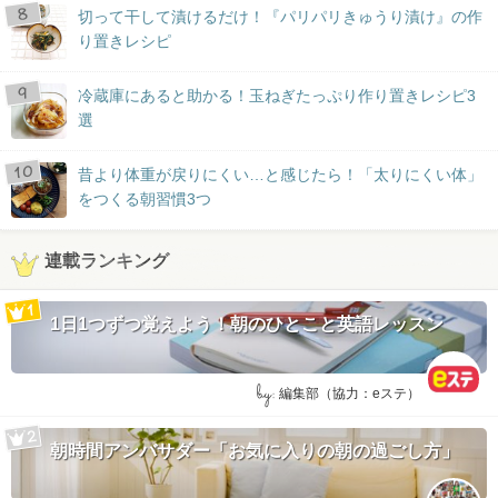
切って干して漬けるだけ！『パリパリきゅうり漬け』の作
り置きレシピ
冷蔵庫にあると助かる！玉ねぎたっぷり作り置きレシピ3
選
昔より体重が戻りにくい…と感じたら！「太りにくい体」
をつくる朝習慣3つ
連載ランキング
1日1つずつ覚えよう！朝のひとこと英語レッスン
by:
編集部（協力：eステ）
朝時間アンバサダー「お気に入りの朝の過ごし方」