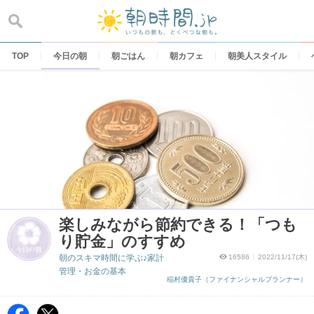
Skip
to
content
TOP
今日の朝
朝ごはん
朝カフェ
朝美人スタイル
楽しみながら節約できる！「つも
り貯金」のすすめ
朝のスキマ時間に学ぶ♪家計
16586
2022/11/17(木)
管理・お金の基本
稲村優貴子（ファイナンシャルプランナー）