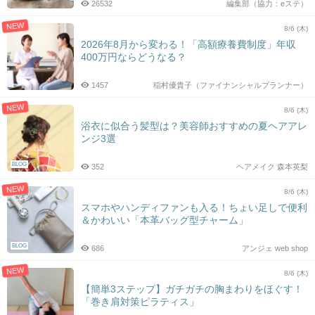
26532
編集部（協力：eステ）
NEW
8/6 (木)
2026年8月から変わる！「高額療養費制度」年収
400万円ならどうなる？
1457
稲村優貴子（ファイナンシャルプランナー）
NEW
8/6 (木)
浴衣に似合う髪型は？美容師おすすめの夏ヘアアレ
ンジ3選
BLOG
352
ヘアメイク 森本英梨
NEW
8/6 (木)
スマホやハンディファンも入る！ちょい足しで便利
＆かわいい「本革バッグ型チャーム」
BLOG
686
アンジェ web shop
NEW
8/6 (木)
【簡単3ステップ】ガチガチの胸まわりをほぐす！
「巻き肩対策ピラティス」