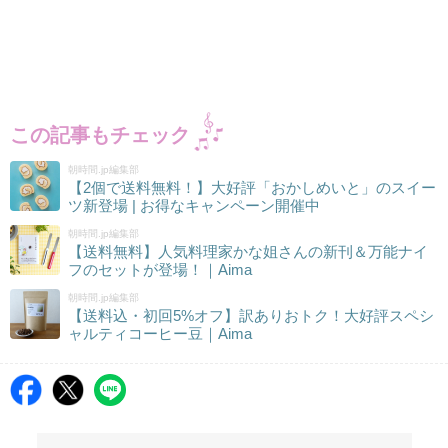
この記事もチェック
朝時間.jp編集部
【2個で送料無料！】大好評「おかしめいと」のスイー
ツ新登場 | お得なキャンペーン開催中
朝時間.jp編集部
【送料無料】人気料理家かな姐さんの新刊＆万能ナイ
フのセットが登場！｜Aima
朝時間.jp編集部
【送料込・初回5%オフ】訳ありおトク！大好評スペシ
ャルティコーヒー豆｜Aima