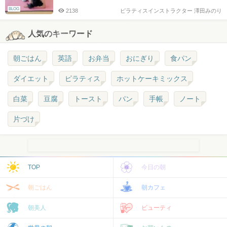
BLOG
2138
ピラティスインストラクター 澤田みのり
人気のキーワード
朝ごはん
英語
お弁当
おにぎり
食パン
ダイエット
ピラティス
ホットケーキミックス
白菜
豆腐
トースト
パン
手帳
ノート
片づけ
TOP
今日の朝
朝ごはん
朝カフェ
朝美人
ビューティ