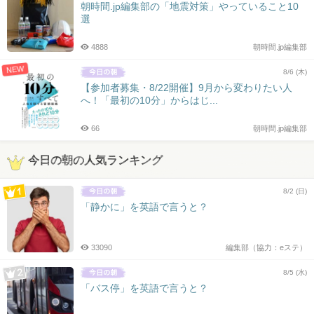
朝時間.jp編集部の「地震対策」やっていること10
選
4888
朝時間.jp編集部
NEW
8/6 (木)
【参加者募集・8/22開催】9月から変わりたい人
へ！「最初の10分」からはじ...
66
朝時間.jp編集部
今日の朝の人気ランキング
8/2 (日)
「静かに」を英語で言うと？
33090
編集部（協力：eステ）
8/5 (水)
「バス停」を英語で言うと？