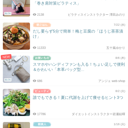
「巻き肩対策ピラティス」
BLOG
2138
ピラティスインストラクター 澤田みのり
7/22 (水)
だし要らず5分で簡単！梅と豆腐の「ほうじ茶茶漬
け」
11333
五十嵐ゆかり
NEW
8/6 (木)
スマホやハンディファンも入る！ちょい足しで便利
＆かわいい「本革バッグ型...
BLOG
686
アンジェ web shop
8/2 (火)
誰でもできる！夏に代謝を上げて痩せるヒント3つ
17786
ダイエットインストラクター岩瀬結暉
1/16 (火)