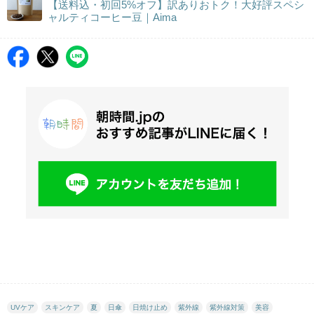
【送料込・初回5%オフ】訳ありおトク！大好評スペシ
ャルティコーヒー豆｜Aima
UVケア
スキンケア
夏
日傘
日焼け止め
紫外線
紫外線対策
美容