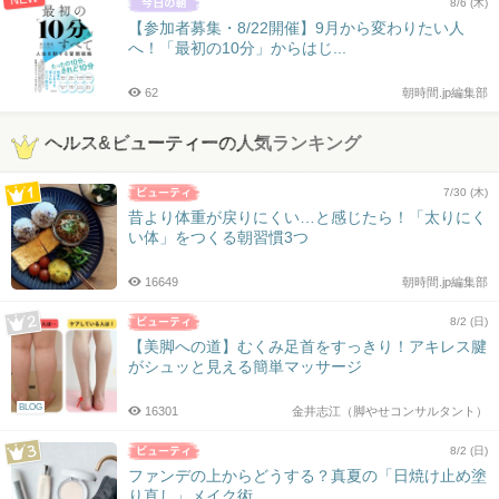
8/6 (木)
【参加者募集・8/22開催】9月から変わりたい人
へ！「最初の10分」からはじ...
62
朝時間.jp編集部
ヘルス&ビューティーの人気ランキング
7/30 (木)
昔より体重が戻りにくい…と感じたら！「太りにく
い体」をつくる朝習慣3つ
16649
朝時間.jp編集部
8/2 (日)
【美脚への道】むくみ足首をすっきり！アキレス腱
がシュッと見える簡単マッサージ
BLOG
16301
金井志江（脚やせコンサルタント）
8/2 (日)
ファンデの上からどうする？真夏の「日焼け止め塗
り直し」メイク術