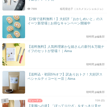
7999
稲毛登志子（コスメコンシェルジュ）
【2個で送料無料！】大好評「おかしめいと」のス
イーツ新登場 | お得なキャンペーン開催中
朝時間.jp編集部
【送料無料】人気料理家かな姐さんの新刊＆万能ナ
イフのセットが登場！｜Aima
朝時間.jp編集部
【送料込・初回5%オフ】訳ありおトク！大好評ス
ペシャルティコーヒー豆｜Aima
朝時間.jp編集部
7/26 (日)
【美脚への道】「ぼってりひざ」をすっきり見せ