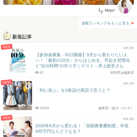
by:
Mayu*
連載ランキングをもっと見る
新着記事
NEW
8/6 (木)
【参加者募集・8/22開催】9月から変わりたい人
へ！「最初の10分」からはじめる、早起き習慣化
と“自分時間”の作り方｜ゲスト：井上皓史さん
62
朝時間.jp編集部
NEW
8/6 (木)
「列に並ぶ」を3単語の英語で言うと？
25434
編集部（協力：eステ）
NEW
8/6 (木)
2026年8月から変わる！「高額療養費制度」年収
400万円ならどうなる？