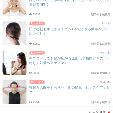
美容習慣3つ
19527
朝時間.jp編集部
7/1 (水)
汗ばむ朝もすっきり！ゴム1本でできる簡単ヘアア
レンジ3つ
31819
朝時間.jp編集部
6/17 (水)
朝ブローしても髪が広がる原因は？梅雨どきの「う
ねり」対策ヘアケア3つ
3050
朝時間.jp編集部
5/28 (木)
寝起きの顔をすっきり！朝の簡単「むくみケア」3
つ
2514
朝時間.jp編集部
もっと見る