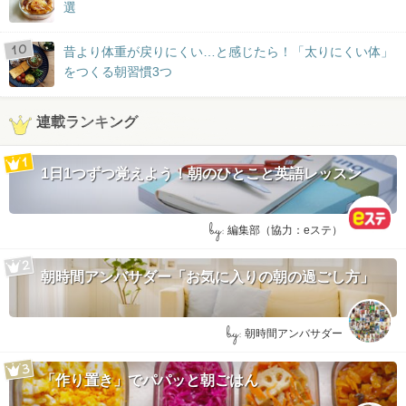
選
昔より体重が戻りにくい…と感じたら！「太りにくい体」
をつくる朝習慣3つ
連載ランキング
1日1つずつ覚えよう！朝のひとこと英語レッスン
by:
編集部（協力：eステ）
朝時間アンバサダー「お気に入りの朝の過ごし方」
by:
朝時間アンバサダー
「作り置き」でパパッと朝ごはん