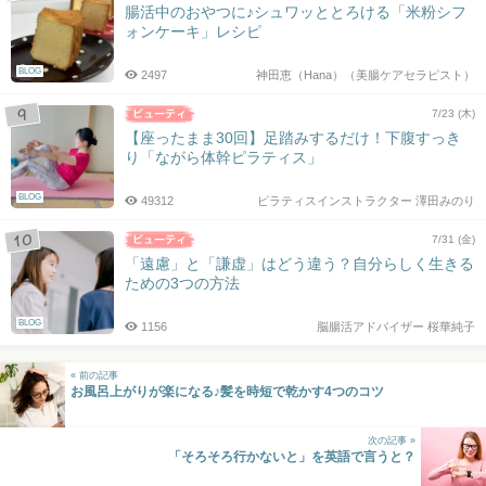
腸活中のおやつに♪シュワッととろける「米粉シフ
ォンケーキ」レシピ
BLOG
2497
神田恵（Hana）（美腸ケアセラピスト）
7/23 (木)
【座ったまま30回】足踏みするだけ！下腹すっき
り「ながら体幹ピラティス」
BLOG
49312
ピラティスインストラクター 澤田みのり
7/31 (金)
「遠慮」と「謙虚」はどう違う？自分らしく生きる
ための3つの方法
BLOG
1156
脳腸活アドバイザー 桜華純子
« 前の記事
お風呂上がりが楽になる♪髪を時短で乾かす4つのコツ
次の記事 »
「そろそろ行かないと」を英語で言うと？