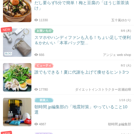
だし要らず5分で簡単！梅と豆腐の「ほうじ茶茶漬
け」
11330
五十嵐ゆかり
NEW
8/6 (木)
スマホやハンディファンも入る！ちょい足しで便利
＆かわいい「本革バッグ型...
BLOG
666
アンジェ web shop
8/2 (火)
誰でもできる！夏に代謝を上げて痩せるヒント3つ
17780
ダイエットインストラクター岩瀬結暉
1/16 (火)
朝時間.jp編集部の「地震対策」やっていること10
選
4887
朝時間.jp編集部
NEW