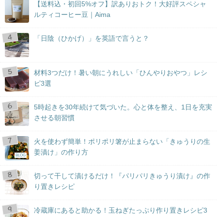
【送料込・初回5%オフ】訳ありおトク！大好評スペシャ
ルティコーヒー豆｜Aima
「日陰（ひかげ）」を英語で言うと？
材料3つだけ！暑い朝にうれしい「ひんやりおやつ」レシ
ピ3選
5時起きを30年続けて気づいた。心と体を整え、1日を充実
させる朝習慣
火を使わず簡単！ポリポリ箸が止まらない「きゅうりの生
姜漬け」の作り方
BLOG
切って干して漬けるだけ！『パリパリきゅうり漬け』の作
り置きレシピ
冷蔵庫にあると助かる！玉ねぎたっぷり作り置きレシピ3