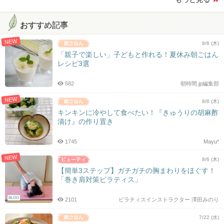
おすすめ記事
NEW
8/6 (木)
「親子で楽しい」子どもと作れる！夏休み朝ごはん
レシピ3選
582
朝時間.jp編集部
NEW
8/6 (木)
キンキンに冷やして食べたい！『きゅうりの胡麻酢
漬け』の作り置き
1745
Mayu*
NEW
8/6 (木)
【簡単3ステップ】ガチガチの胸まわりをほぐす！
「巻き肩対策ピラティス」
BLOG
2101
ピラティスインストラクター 澤田みのり
7/22 (水)