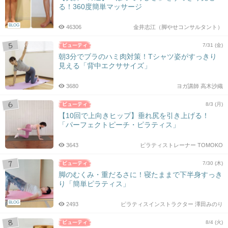
る！360度簡単マッサージ
BLOG
46306
金井志江（脚やせコンサルタント）
7/31 (金)
朝3分でブラのハミ肉対策！Tシャツ姿がすっきり
見える「背中エクササイズ」
3680
ヨガ講師 高木沙織
8/3 (月)
【10回で上向きヒップ】垂れ尻を引き上げる！
「パーフェクトピーチ・ピラティス」
3643
ピラティストレーナー TOMOKO
7/30 (木)
脚のむくみ・重だるさに！寝たままで下半身すっき
り「簡単ピラティス」
BLOG
2493
ピラティスインストラクター 澤田みのり
8/4 (火)