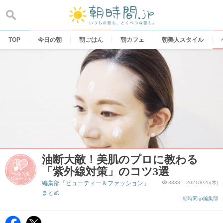
Skip
to
content
TOP
今日の朝
朝ごはん
朝カフェ
朝美人スタイル
油断大敵！美肌のプロに教わる
「紫外線対策」のコツ3選
編集部「ビューティー＆ファッション」
3333
2021/8/26(木)
まとめ
朝時間.jp編集部