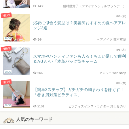
1436
稲村優貴子（ファイナンシャルプランナー）
NEW
8/6 (木)
浴衣に似合う髪型は？美容師おすすめの夏ヘアアレ
ンジ3選
BLOG
344
ヘアメイク 森本英梨
NEW
8/6 (木)
スマホやハンディファンも入る！ちょい足しで便利
＆かわいい「本革バッグ型チャーム」
BLOG
666
アンジェ web shop
NEW
8/6 (木)
【簡単3ステップ】ガチガチの胸まわりをほぐす！
「巻き肩対策ピラティス」
BLOG
2101
ピラティスインストラクター 澤田みのり
人気のキーワード