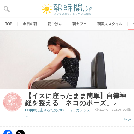
Skip
to
content
TOP
今日の朝
朝ごはん
朝カフェ
朝美人スタイル
【イスに座ったまま簡単】自律神
経を整える「ネコのポーズ」♪
Happyに生きるためのBeautyヨガレッス
11040
2021/6/20(日)
ン
kayo