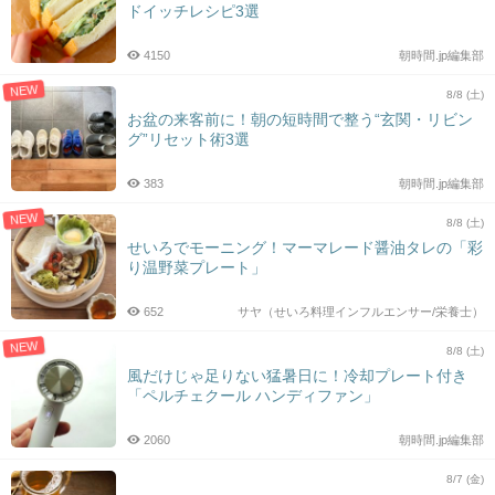
ドイッチレシピ3選
4150
朝時間.jp編集部
NEW
8/8 (土)
お盆の来客前に！朝の短時間で整う“玄関・リビン
グ”リセット術3選
383
朝時間.jp編集部
NEW
8/8 (土)
せいろでモーニング！マーマレード醤油タレの「彩
り温野菜プレート」
652
サヤ（せいろ料理インフルエンサー/栄養士）
NEW
8/8 (土)
風だけじゃ足りない猛暑日に！冷却プレート付き
「ペルチェクール ハンディファン」
2060
朝時間.jp編集部
8/7 (金)