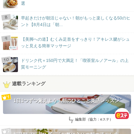
選
早起きだけが朝活じゃない！朝がもっと楽しくなる50のヒ
ント【8月4日は「朝...
【美脚への道】むくみ足首をすっきり！アキレス腱がシュ
ッと見える簡単マッサージ
BLOG
ドリンク代＋150円で大満足！「喫茶室ルノアール」の上
質モーニング
連載ランキング
1日1つずつ覚えよう！朝のひとこと英語レッスン
by:
編集部（協力：eステ）