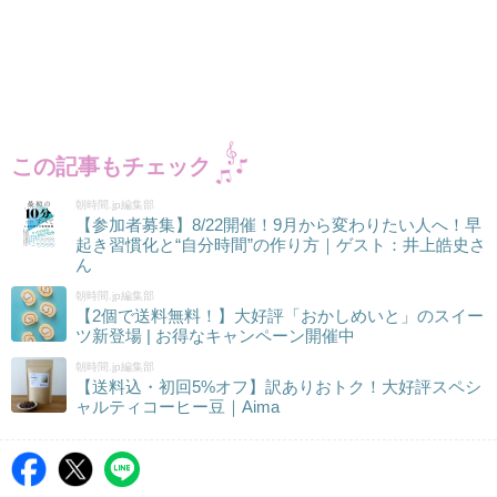
この記事もチェック
朝時間.jp編集部
【参加者募集】8/22開催！9月から変わりたい人へ！早
起き習慣化と“自分時間”の作り方｜ゲスト：井上皓史さ
ん
朝時間.jp編集部
【2個で送料無料！】大好評「おかしめいと」のスイー
ツ新登場 | お得なキャンペーン開催中
朝時間.jp編集部
【送料込・初回5%オフ】訳ありおトク！大好評スペシ
ャルティコーヒー豆｜Aima