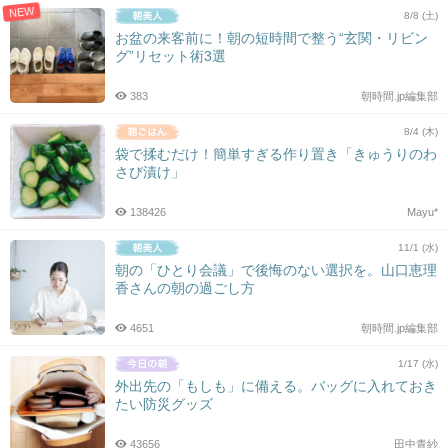
NEW
8/8 (土)
お盆の来客前に！朝の短時間で整う“玄関・リビン
グ”リセット術3選
383
朝時間.jp編集部
8/4 (木)
袋で揉むだけ！簡単すぎる作り置き「きゅうりのわ
さび漬け」
138426
Mayu*
11/1 (水)
朝の「ひとり会議」で後悔のない選択を。山口恵理
香さんの朝の過ごし方
4651
朝時間.jp編集部
1/17 (水)
外出先の「もしも」に備える。バッグに入れておき
たい防災グッズ
43656
田中青紗