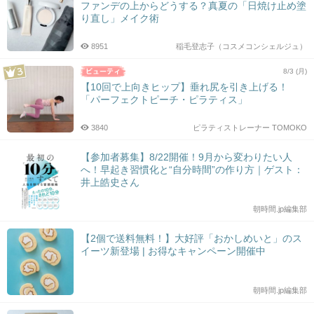
ファンデの上からどうする？真夏の「日焼け止め塗
り直し」メイク術
8951
稲毛登志子（コスメコンシェルジュ）
8/3 (月)
【10回で上向きヒップ】垂れ尻を引き上げる！
「パーフェクトピーチ・ピラティス」
3840
ピラティストレーナー TOMOKO
【参加者募集】8/22開催！9月から変わりたい人
へ！早起き習慣化と“自分時間”の作り方｜ゲスト：
井上皓史さん
朝時間.jp編集部
【2個で送料無料！】大好評「おかしめいと」のス
イーツ新登場 | お得なキャンペーン開催中
朝時間.jp編集部