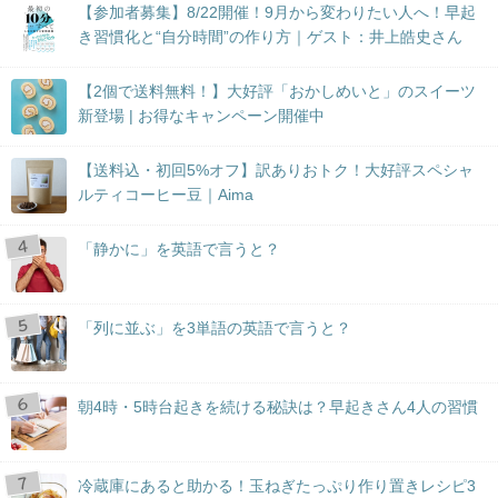
【参加者募集】8/22開催！9月から変わりたい人へ！早起
き習慣化と“自分時間”の作り方｜ゲスト：井上皓史さん
【2個で送料無料！】大好評「おかしめいと」のスイーツ
新登場 | お得なキャンペーン開催中
【送料込・初回5%オフ】訳ありおトク！大好評スペシャ
ルティコーヒー豆｜Aima
「静かに」を英語で言うと？
「列に並ぶ」を3単語の英語で言うと？
朝4時・5時台起きを続ける秘訣は？早起きさん4人の習慣
冷蔵庫にあると助かる！玉ねぎたっぷり作り置きレシピ3