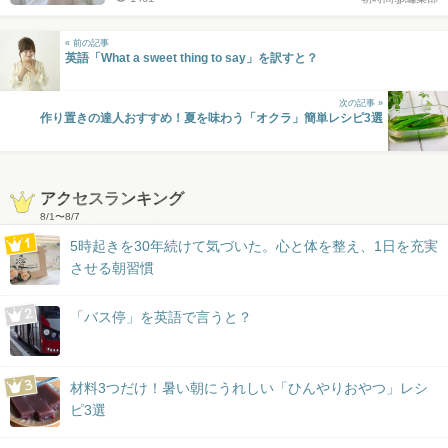
« 前の記事
英語「What a sweet thing to say」を訳すと？
次の記事 »
作り置きの達人おすすめ！夏を味わう「オクラ」簡単レシピ3選
アクセスランキング
8/1
〜
8/7
5時起きを30年続けて気づいた。心と体を整え、1日を充実
させる朝習慣
「バス停」を英語で言うと？
材料3つだけ！暑い朝にうれしい「ひんやりおやつ」レシ
ピ3選