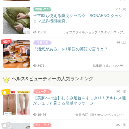
3/11 (金)
平常時も使える防災グッズ◎「SONAENO クッシ
ョン型多機能寝袋」
11758
ライフスタイルショップ「スタイルストア」
NEW
8/8 (土)
「活気がある」を1単語の英語で言うと？
3471
編集部（協力：eステ）
ヘルス&ビューティーの人気ランキング
8/2 (日)
【美脚への道】むくみ足首をすっきり！アキレス腱
がシュッと見える簡単マッサージ
BLOG
16476
金井志江（脚やせコンサルタント）
8/2 (日)