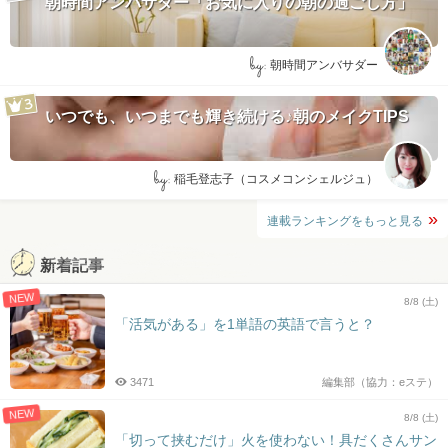
朝時間アンバサダー「お気に入りの朝の過ごし方」
by:
朝時間アンバサダー
いつでも、いつまでも輝き続ける♪朝のメイクTIPS
by:
稲毛登志子（コスメコンシェルジュ）
連載ランキングをもっと見る
新着記事
NEW
8/8 (土)
「活気がある」を1単語の英語で言うと？
3471
編集部（協力：eステ）
NEW
8/8 (土)
「切って挟むだけ」火を使わない！具だくさんサン