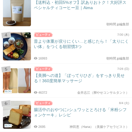
【送料込・初回5%オフ】訳ありおトク！大好評ス
ペシャルティコーヒー豆｜Aima
朝時間.jp編集部
7/30 (木)
昔より体重が戻りにくい…と感じたら！「太りにく
い体」をつくる朝習慣3つ
16993
朝時間.jp編集部
7/26 (日)
【美脚への道】「ぼってりひざ」をすっきり見せ
る！360度簡単マッサージ
BLOG
46372
金井志江（脚やせコンサルタント）
8/4 (火)
腸活中のおやつに♪シュワッととろける「米粉シフ
ォンケーキ」レシピ
BLOG
2695
神田恵（Hana）（美腸ケアセラピスト）