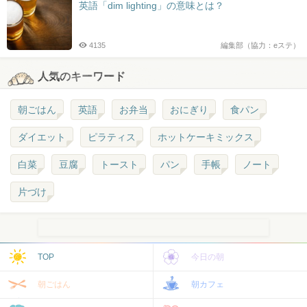
英語「dim lighting」の意味とは？
4135
編集部（協力：eステ）
人気のキーワード
朝ごはん
英語
お弁当
おにぎり
食パン
ダイエット
ピラティス
ホットケーキミックス
白菜
豆腐
トースト
パン
手帳
ノート
片づけ
TOP
今日の朝
朝ごはん
朝カフェ