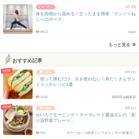
2/5 (日)
体を内側から温める！立ったまま簡単「ランジ＋ね
じりのポーズ」
4613
kayo
もっと見る
おすすめ記事
NEW
8/8 (土)
「切って挟むだけ」火を使わない！具だくさんサン
ドイッチレシピ3選
4150
朝時間.jp編集部
NEW
8/8 (土)
せいろでモーニング！マーマレード醤油タレの「彩
り温野菜プレート」
652
サヤ（せいろ料理インフルエンサー/栄養士）