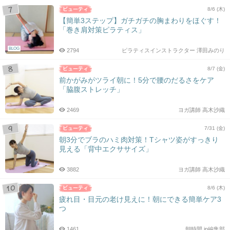
8/6 (木)
【簡単3ステップ】ガチガチの胸まわりをほぐす！
「巻き肩対策ピラティス」
BLOG
2794
ピラティスインストラクター 澤田みのり
8/7 (金)
前かがみがツライ朝に！5分で腰のだるさをケア
「脇腹ストレッチ」
2469
ヨガ講師 高木沙織
7/31 (金)
朝3分でブラのハミ肉対策！Tシャツ姿がすっきり
見える「背中エクササイズ」
3882
ヨガ講師 高木沙織
8/6 (木)
疲れ目・目元の老け見えに！朝にできる簡単ケア3
つ
1461
朝時間.jp編集部