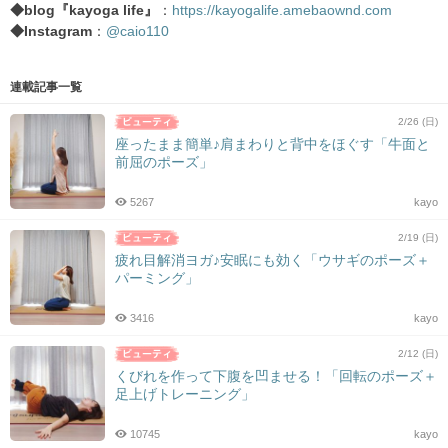
◆blog『kayoga life』
：
https://kayogalife.amebaownd.com
◆Instagram
：
@caio110
連載記事一覧
2/26 (日)
座ったまま簡単♪肩まわりと背中をほぐす「牛面と
前屈のポーズ」
5267
kayo
2/19 (日)
疲れ目解消ヨガ♪安眠にも効く「ウサギのポーズ＋
パーミング」
3416
kayo
2/12 (日)
くびれを作って下腹を凹ませる！「回転のポーズ＋
足上げトレーニング」
10745
kayo