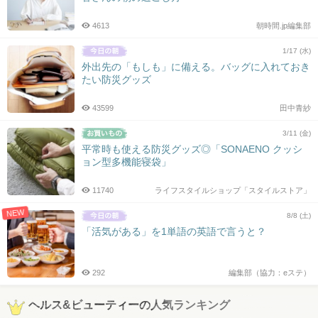
4613
朝時間.jp編集部
1/17 (水)
外出先の「もしも」に備える。バッグに入れておき
たい防災グッズ
43599
田中青紗
3/11 (金)
平常時も使える防災グッズ◎「SONAENO クッシ
ョン型多機能寝袋」
11740
ライフスタイルショップ「スタイルストア」
NEW
8/8 (土)
「活気がある」を1単語の英語で言うと？
292
編集部（協力：eステ）
ヘルス&ビューティーの人気ランキング