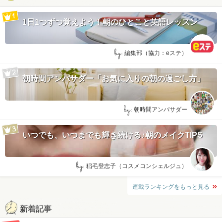
1日1つずつ覚えよう！朝のひとこと英語レッスン
by:
編集部（協力：eステ）
朝時間アンバサダー「お気に入りの朝の過ごし方」
by:
朝時間アンバサダー
いつでも、いつまでも輝き続ける♪朝のメイクTIPS
by:
稲毛登志子（コスメコンシェルジュ）
連載ランキングをもっと見る
新着記事