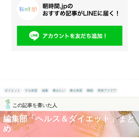
ダイエット
ヤセ体質
減量
痩せたい
痩せ体質
睡眠
簡単アイデア
この記事を書いた人
編集部「ヘルス＆ダイエット」まと
め