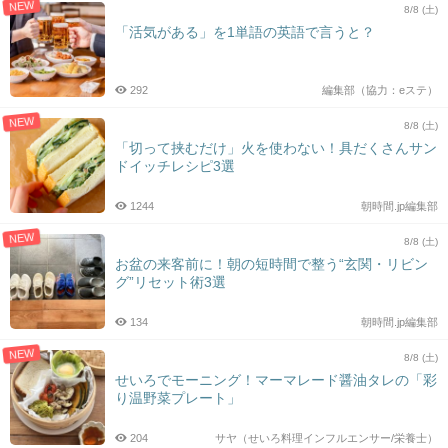
NEW
8/8 (土)
「活気がある」を1単語の英語で言うと？
292
編集部（協力：eステ）
NEW
8/8 (土)
「切って挟むだけ」火を使わない！具だくさんサン
ドイッチレシピ3選
1244
朝時間.jp編集部
NEW
8/8 (土)
お盆の来客前に！朝の短時間で整う“玄関・リビン
グ”リセット術3選
134
朝時間.jp編集部
NEW
8/8 (土)
せいろでモーニング！マーマレード醤油タレの「彩
り温野菜プレート」
204
サヤ（せいろ料理インフルエンサー/栄養士）