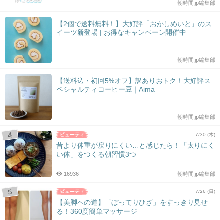
朝時間.jp編集部
【2個で送料無料！】大好評「おかしめいと」のス
イーツ新登場 | お得なキャンペーン開催中
朝時間.jp編集部
【送料込・初回5%オフ】訳ありおトク！大好評ス
ペシャルティコーヒー豆｜Aima
朝時間.jp編集部
7/30 (木)
昔より体重が戻りにくい…と感じたら！「太りにく
い体」をつくる朝習慣3つ
16936
朝時間.jp編集部
7/26 (日)
【美脚への道】「ぼってりひざ」をすっきり見せ
る！360度簡単マッサージ