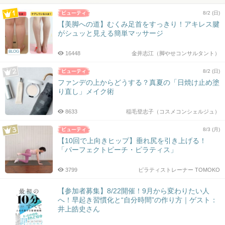
8/2 (日)
【美脚への道】むくみ足首をすっきり！アキレス腱
がシュッと見える簡単マッサージ
BLOG
16448
金井志江（脚やせコンサルタント）
8/2 (日)
ファンデの上からどうする？真夏の「日焼け止め塗
り直し」メイク術
8633
稲毛登志子（コスメコンシェルジュ）
8/3 (月)
【10回で上向きヒップ】垂れ尻を引き上げる！
「パーフェクトピーチ・ピラティス」
3799
ピラティストレーナー TOMOKO
【参加者募集】8/22開催！9月から変わりたい人
へ！早起き習慣化と“自分時間”の作り方｜ゲスト：
井上皓史さん