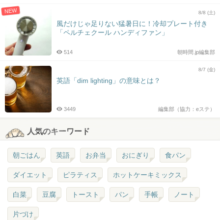
NEW
8/8 (土)
風だけじゃ足りない猛暑日に！冷却プレート付き
「ペルチェクール ハンディファン」
514
朝時間.jp編集部
8/7 (金)
英語「dim lighting」の意味とは？
3449
編集部（協力：eステ）
人気のキーワード
朝ごはん
英語
お弁当
おにぎり
食パン
ダイエット
ピラティス
ホットケーキミックス
白菜
豆腐
トースト
パン
手帳
ノート
片づけ