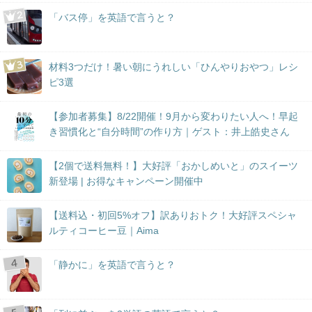
「バス停」を英語で言うと？
材料3つだけ！暑い朝にうれしい「ひんやりおやつ」レシ
ピ3選
【参加者募集】8/22開催！9月から変わりたい人へ！早起
き習慣化と“自分時間”の作り方｜ゲスト：井上皓史さん
【2個で送料無料！】大好評「おかしめいと」のスイーツ
新登場 | お得なキャンペーン開催中
【送料込・初回5%オフ】訳ありおトク！大好評スペシャ
ルティコーヒー豆｜Aima
「静かに」を英語で言うと？