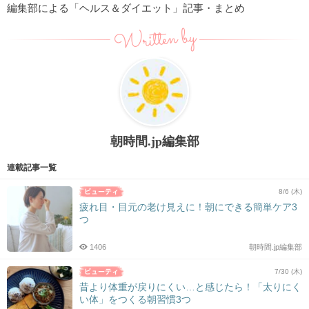
編集部による「ヘルス＆ダイエット」記事・まとめ
Written by
朝時間.jp編集部
連載記事一覧
8/6 (木)
疲れ目・目元の老け見えに！朝にできる簡単ケア3
つ
1406
朝時間.jp編集部
7/30 (木)
昔より体重が戻りにくい…と感じたら！「太りにく
い体」をつくる朝習慣3つ