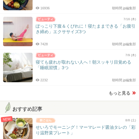
16936
朝時間.jp編集部
7/16 (木)
ぽっこり下腹＆くびれに！寝たままできる「お腹引
き締め」エクササイズ3つ
7428
朝時間.jp編集部
7/9 (木)
寝ても疲れが取れない人へ！朝スッキリ目覚める
「睡眠習慣」3つ
2232
朝時間.jp編集部
もっと見る
おすすめ記事
NEW
8/8 (土)
せいろでモーニング！マーマレード醤油タレの「彩
り温野菜プレート」