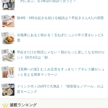
「列に並ぶ」を3単語の英語で言うと？
朝4時・5時台起きを続ける秘訣は？早起きさん4人の習慣
冷蔵庫にあると助かる！玉ねぎたっぷり作り置きレシピ3
選
早起きだけが朝活じゃない！朝がもっと楽しくなる50のヒ
ント【8月4日は「朝...
【美脚への道】むくみ足首をすっきり！アキレス腱がシュ
ッと見える簡単マッサージ
BLOG
ドリンク代＋150円で大満足！「喫茶室ルノアール」の上
質モーニング
連載ランキング