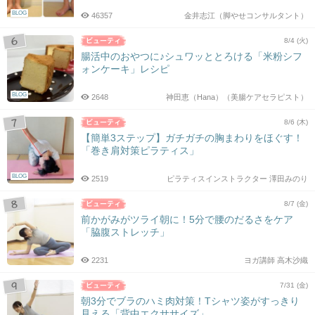
BLOG
46357
金井志江（脚やせコンサルタント）
8/4 (火)
腸活中のおやつに♪シュワッととろける「米粉シフ
ォンケーキ」レシピ
BLOG
2648
神田恵（Hana）（美腸ケアセラピスト）
8/6 (木)
【簡単3ステップ】ガチガチの胸まわりをほぐす！
「巻き肩対策ピラティス」
BLOG
2519
ピラティスインストラクター 澤田みのり
8/7 (金)
前かがみがツライ朝に！5分で腰のだるさをケア
「脇腹ストレッチ」
2231
ヨガ講師 高木沙織
7/31 (金)
朝3分でブラのハミ肉対策！Tシャツ姿がすっきり
見える「背中エクササイズ」