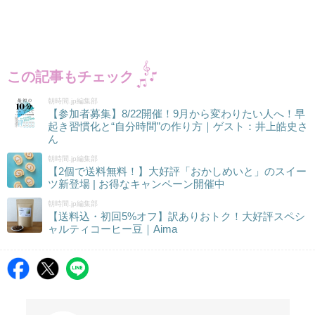
この記事もチェック
朝時間.jp編集部
【参加者募集】8/22開催！9月から変わりたい人へ！早
起き習慣化と“自分時間”の作り方｜ゲスト：井上皓史さ
ん
朝時間.jp編集部
【2個で送料無料！】大好評「おかしめいと」のスイー
ツ新登場 | お得なキャンペーン開催中
朝時間.jp編集部
【送料込・初回5%オフ】訳ありおトク！大好評スペシ
ャルティコーヒー豆｜Aima