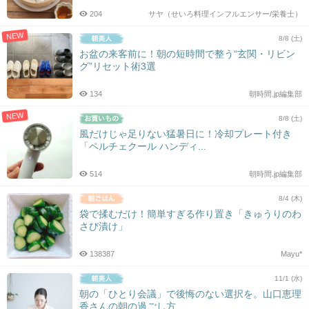
204
サヤ（せいろ料理インフルエンサー/栄養士）
NEW
8/8 (土)
お盆の来客前に！朝の短時間で整う“玄関・リビン
グ”リセット術3選
134
朝時間.jp編集部
NEW
8/8 (土)
風だけじゃ足りない猛暑日に！冷却プレート付き
「ペルチェクール ハンディ...
514
朝時間.jp編集部
8/4 (木)
袋で揉むだけ！簡単すぎる作り置き「きゅうりのわ
さび漬け」
138387
Mayu*
11/1 (水)
朝の「ひとり会議」で後悔のない選択を。山口恵理
香さんの朝の過ごし方