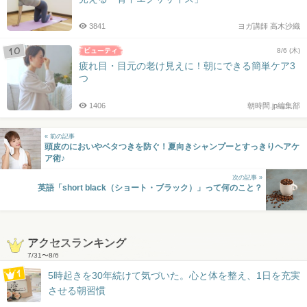
3841
ヨガ講師 高木沙織
8/6 (木)
疲れ目・目元の老け見えに！朝にできる簡単ケア3
つ
1406
朝時間.jp編集部
« 前の記事
頭皮のにおいやベタつきを防ぐ！夏向きシャンプーとすっきりヘアケ
ア術♪
次の記事 »
英語「short black（ショート・ブラック）」って何のこと？
アクセスランキング
7/31
〜
8/6
5時起きを30年続けて気づいた。心と体を整え、1日を充実
させる朝習慣