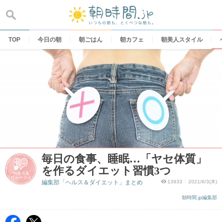
Skip
to
content
TOP
今日の朝
朝ごはん
朝カフェ
朝美人スタイル
毎日の食事、睡眠…「ヤセ体質」
を作るダイエット習慣3つ
編集部「ヘルス＆ダイエット」まとめ
13933
2021/6/3(木)
朝時間.jp編集部