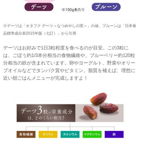
※デーツは「オタフク デーツ＜なつめやしの実＞」の値、プルーンは「日本食
品標準成分表2015年版（七訂）」から引用
デーツはお好みで1日3粒程度を食べるのが目安。この3粒に
は、ごぼう約1/3本分相当の食物繊維や、ブルーベリー約120粒
分相当の鉄が含まれています。卵やヨーグルト、野菜やオリー
ブオイルなどでタンパク質やビタミン、脂質を補えば、理想に
近い朝ごはんメニューが完成しますよ！