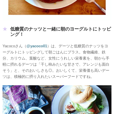
低糖質のナッツと一緒に朝のヨーグルトにトッピ
ング！
Yacocoさん（
@yacoco01
）は、デーツと低糖質のナッツをヨ
ーグルトにトッピングして朝ごはんにプラス。食物繊維、鉄
分、カリウム、葉酸など、女性にうれしい栄養素を、朝から手
軽に摂れるデーツは「干し柿みたいな甘さで、アレンジも面白
そう」と、そのおいしさも◎。おいしくて、栄養価も高いデー
ツは、積極的に摂り入れたいスーパーフードですね。