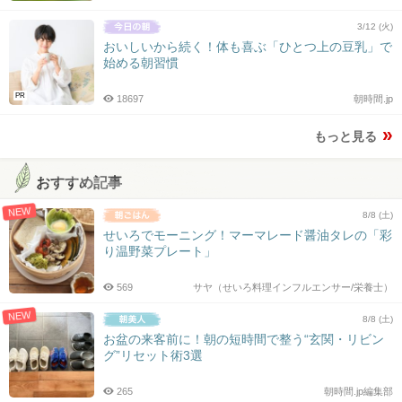
3/12 (火)
おいしいから続く！体も喜ぶ「ひとつ上の豆乳」で
始める朝習慣
PR
18697
朝時間.jp
もっと見る
おすすめ記事
NEW
8/8 (土)
せいろでモーニング！マーマレード醤油タレの「彩
り温野菜プレート」
569
サヤ（せいろ料理インフルエンサー/栄養士）
NEW
8/8 (土)
お盆の来客前に！朝の短時間で整う“玄関・リビン
グ”リセット術3選
265
朝時間.jp編集部