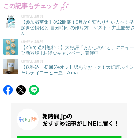
この記事もチェック
朝時間.jp編集部
【参加者募集】8/22開催！9月から変わりたい人へ！早
起き習慣化と“自分時間”の作り方｜ゲスト：井上皓史さ
ん
朝時間.jp編集部
【2個で送料無料！】大好評「おかしめいと」のスイー
ツ新登場 | お得なキャンペーン開催中
朝時間.jp編集部
【送料込・初回5%オフ】訳ありおトク！大好評スペシ
ャルティコーヒー豆｜Aima