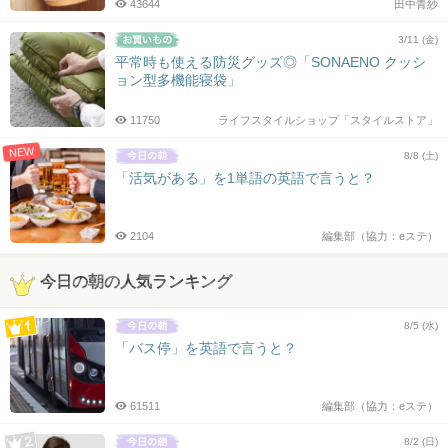
43644
田中青紗
3/11 (金)
平常時も使える防災グッズ◎「SONAENO クッシ
ョン型多機能寝袋」
11750
ライフスタイルショップ「スタイルストア」
NEW
8/8 (土)
「活気がある」を1単語の英語で言うと？
2104
編集部（協力：eステ）
今日の朝の人気ランキング
8/5 (水)
「バス停」を英語で言うと？
61511
編集部（協力：eステ）
8/2 (日)