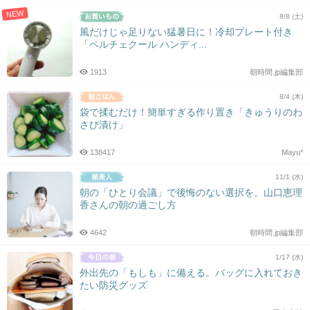
NEW
8/8 (土)
風だけじゃ足りない猛暑日に！冷却プレート付き
「ペルチェクール ハンディ...
1913
朝時間.jp編集部
8/4 (木)
袋で揉むだけ！簡単すぎる作り置き「きゅうりのわ
さび漬け」
138417
Mayu*
11/1 (水)
朝の「ひとり会議」で後悔のない選択を。山口恵理
香さんの朝の過ごし方
4642
朝時間.jp編集部
1/17 (水)
外出先の「もしも」に備える。バッグに入れておき
たい防災グッズ