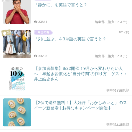
「静かに」を英語で言うと？
33841
編集部（協力：eステ）
8/6 (木)
「列に並ぶ」を3単語の英語で言うと？
33293
編集部（協力：eステ）
【参加者募集】8/22開催！9月から変わりたい人
へ！早起き習慣化と“自分時間”の作り方｜ゲスト：
井上皓史さん
朝時間.jp編集部
【2個で送料無料！】大好評「おかしめいと」のス
イーツ新登場 | お得なキャンペーン開催中
朝時間.jp編集部