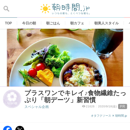
Skip
to
content
TOP
今日の朝
朝ごはん
朝カフェ
朝美人スタイル
プラスワンでキレイ♪食物繊維たっ
ぷり「朝デーツ」新習慣
PR
スペシャル企画
21626
2020/9/18(金)
オタフクソース ✕ 朝時間.jp