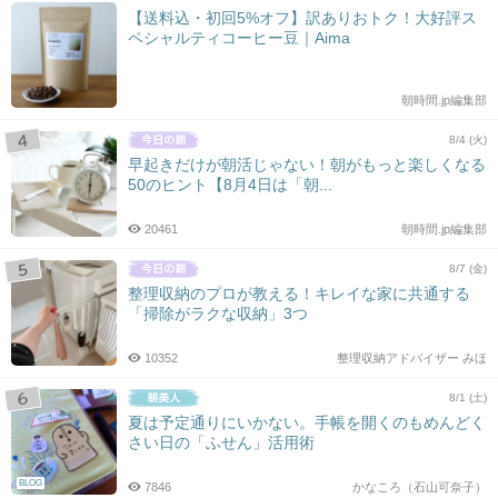
【送料込・初回5%オフ】訳ありおトク！大好評ス
ペシャルティコーヒー豆｜Aima
朝時間.jp編集部
8/4 (火)
早起きだけが朝活じゃない！朝がもっと楽しくなる
50のヒント【8月4日は「朝...
20461
朝時間.jp編集部
8/7 (金)
整理収納のプロが教える！キレイな家に共通する
「掃除がラクな収納」3つ
10352
整理収納アドバイザー みほ
8/1 (土)
夏は予定通りにいかない。手帳を開くのもめんどく
さい日の「ふせん」活用術
BLOG
7846
かなころ（石山可奈子）