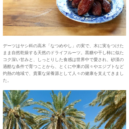
デーツはヤシ科の高木「なつめやし」の実で、木に実をつけた
まま自然乾燥する天然のドライフルーツ。黒糖や干し柿に似た
コク深い甘みと、しっとりした食感は世界中で愛され、砂漠の
過酷な条件で育つことから、とくに中東の国々やエジプトなど
灼熱の地域で、貴重な栄養源として人々の健康を支えてきまし
た。