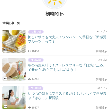
朝時間.jp
連載記事一覧
3/24 (月)
忙しい朝でも大丈夫！ワンハンドで手軽な「新感覚
フルーツ」って？
PR
16450
朝時間.jp
3/5 (水)
朝の時短も叶う！ストレスフリーな「日焼け止め」
で春からUVケアをはじめよう！
PR
14061
朝時間.jp
6/17 (月)
いつもの朝食にプラスするだけ！おいしくて体が喜
ぶ「きなこ」新習慣
PR
18677
朝時間.jp