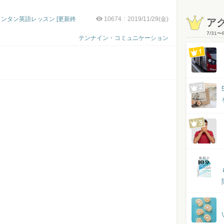
？
ンタン英語レッスン [更新終
10674
2019/11/29(金)
ア
7/31
〜
テンナイン・コミュニケーション