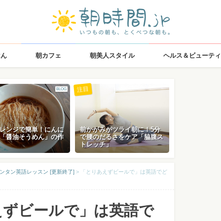
はん
朝カフェ
朝美人スタイル
ヘルス＆ビューティ
注目
BLOG
レンジで簡単！にんに
前かがみがツライ朝に！5分
「醤油そうめん」の作
で腰のだるさをケア「脇腹ス
トレッチ」
ンタン英語レッスン [更新終了]
>
「とりあえずビールで」は英語でど
えずビールで」は英語で