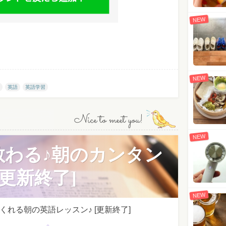
NEW
NEW
英語
英語学習
Nice to meet you!
NEW
教わる♪朝のカンタン
更新終了]
NEW
れる朝の英語レッスン♪ [更新終了]