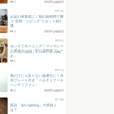
5
朝時間.jp編集部
8/8 (土)
お盆の来客前に！朝の短時間で整
う“玄関・リビング”リセット術3
選
5
朝時間.jp編集部
8/8 (土)
せいろでモーニング！マーマレー
ド醤油タレの「彩り温野菜プレー
サヤ（せいろ料理インフルエンサー/栄養
ト」
士）
5
8/8 (土)
風だけじゃ足りない猛暑日に！冷
却プレート付き「ペルチェクール
ハンディファン」
6
朝時間.jp編集部
8/7 (金)
英語「dim lighting」の意味と
は？