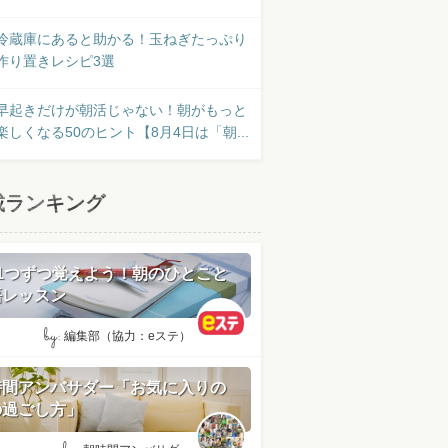
冷蔵庫にあると助かる！玉ねぎたっぷり
作り置きレシピ3選
早起きだけが朝活じゃない！朝がもっと
楽しくなる50のヒント【8月4日は「朝...
載ランキング
日1つずつ覚えよう！朝のひとこと
語レッスン
by:
編集部（協力：eステ）
時間アンバサダー「お気に入りの
の過ごし方」