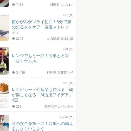
7438
料理家 エプロン
8/7 (金)
前かがみがツライ朝に！5分で腰
のだるさをケア「脇腹ストレッ
チ」
2148
ヨガ講師 高木沙織
8/3 (月)
レンジでもう一品！簡単とろ旨
「なすナムル」
34489
料理家 齋藤菜々子
8/7 (金)
レシピカードや音楽も作れる！朝
が楽しくなる「AI活用アイデア」
4選
265
朝時間アンバサダー
10/12 (土)
身の安全を第一に！台風への備え
をおさらいしよう