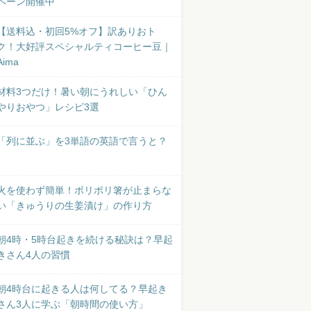
ペーン開催中
【送料込・初回5%オフ】訳ありおト
ク！大好評スペシャルティコーヒー豆｜
Aima
材料3つだけ！暑い朝にうれしい「ひん
やりおやつ」レシピ3選
「列に並ぶ」を3単語の英語で言うと？
火を使わず簡単！ポリポリ箸が止まらな
い「きゅうりの生姜漬け」の作り方
朝4時・5時台起きを続ける秘訣は？早起
きさん4人の習慣
朝4時台に起きる人は何してる？早起き
さん3人に学ぶ「朝時間の使い方」