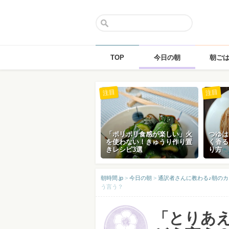
TOP
今日の朝
朝ご
Skip
注目
注目
to
content
「ポリポリ食感が楽しい」火
つゆは
を使わない！きゅうり作り置
く香る
きレシピ3選
り方
朝時間.jp
>
今日の朝
>
通訳者さんに教わる♪朝のカ
う言う？
「とりあ