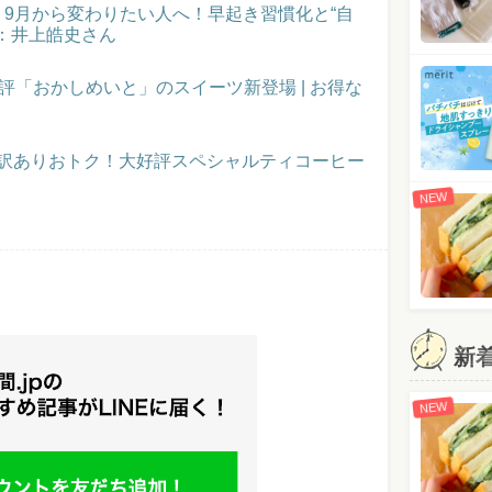
催！9月から変わりたい人へ！早起き習慣化と“自
：井上皓史さん
評「おかしめいと」のスイーツ新登場 | お得な
】訳ありおトク！大好評スペシャルティコーヒー
NEW
新
NEW