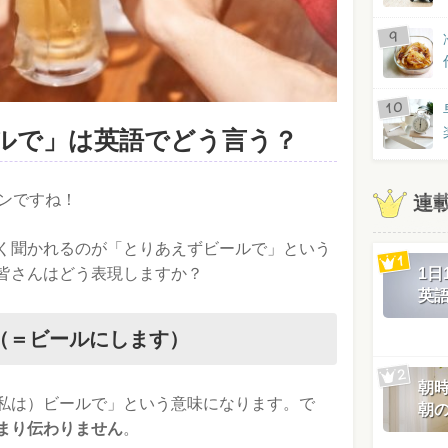
ルで」は英語でどう言う？
ズンですね！
連
く聞かれるのが「とりあえずビールで」という
皆さんはどう表現しますか？
1
英
lease.（＝ビールにします）
朝
私は）ビールで」という意味になります。で
朝
まり伝わりません
。