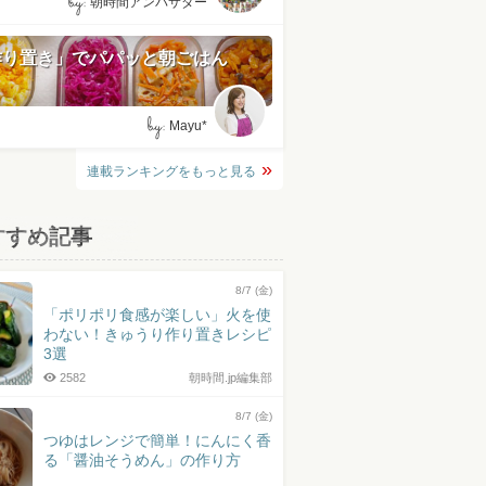
by:
朝時間アンバサダー
作り置き」でパパッと朝ごはん
by:
Mayu*
連載ランキングをもっと見る
すすめ記事
8/7 (金)
「ポリポリ食感が楽しい」火を使
わない！きゅうり作り置きレシピ
3選
2582
朝時間.jp編集部
8/7 (金)
つゆはレンジで簡単！にんにく香
る「醤油そうめん」の作り方