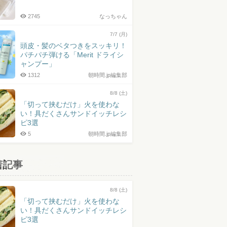
2745
なっちゃん
7/7 (月)
頭皮・髪のベタつきをスッキリ！
パチパチ弾ける「Merit ドライシ
ャンプー」
1312
朝時間.jp編集部
8/8 (土)
「切って挟むだけ」火を使わな
い！具だくさんサンドイッチレシ
ピ3選
5
朝時間.jp編集部
着記事
8/8 (土)
「切って挟むだけ」火を使わな
い！具だくさんサンドイッチレシ
ピ3選