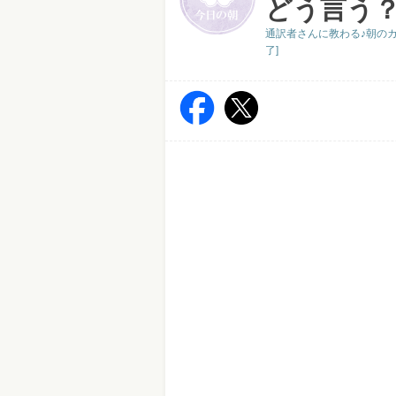
どう言う
通訳者さんに教わる♪朝のカ
了]