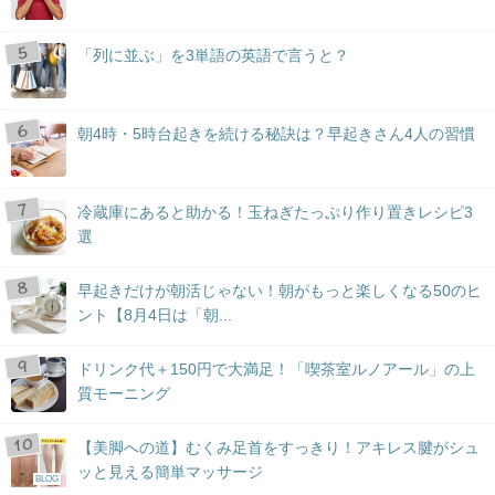
「列に並ぶ」を3単語の英語で言うと？
朝4時・5時台起きを続ける秘訣は？早起きさん4人の習慣
冷蔵庫にあると助かる！玉ねぎたっぷり作り置きレシピ3
選
早起きだけが朝活じゃない！朝がもっと楽しくなる50のヒ
ント【8月4日は「朝...
ドリンク代＋150円で大満足！「喫茶室ルノアール」の上
質モーニング
【美脚への道】むくみ足首をすっきり！アキレス腱がシュ
ッと見える簡単マッサージ
BLOG