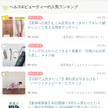
ヘルス&ビューティーの人気ランキング
8/2 (日)
【美脚への道】むくみ足首をすっきり！アキレス腱
がシュッと見える簡単マッサージ
BLOG
16588
金井志江（脚やせコンサルタント）
8/2 (日)
ファンデの上からどうする？真夏の「日焼け止め塗
り直し」メイク術
9044
稲毛登志子（コスメコンシェルジュ）
8/3 (月)
【10回で上向きヒップ】垂れ尻を引き上げる！
「パーフェクトピーチ・ピラティス」
3889
ピラティストレーナー TOMOKO
【参加者募集】8/22開催！9月から変わりたい人
へ！早起き習慣化と“自分時間”の作り方｜ゲスト：