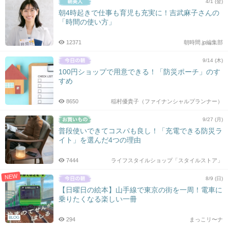
4/1 (金)
朝4時起きで仕事も育児も充実に！吉武麻子さんの
「時間の使い方」
12371
朝時間.jp編集部
9/14 (木)
100円ショップで用意できる！「防災ポーチ」のす
すめ
8650
稲村優貴子（ファイナンシャルプランナー）
9/27 (月)
普段使いできてコスパも良し！「充電できる防災ラ
イト」を選んだ4つの理由
7444
ライフスタイルショップ「スタイルストア」
NEW
8/9 (日)
【日曜日の絵本】山手線で東京の街を一周！電車に
乗りたくなる楽しい一冊
BLOG
294
まっこリ〜ナ