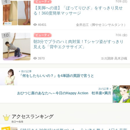
7/26 (日)
【美脚への道】「ぼってりひざ」をすっきり見せ
る！360度簡単マッサージ
BLOG
46401
金井志江（脚やせコンサルタント）
7/31 (金)
朝3分でブラのハミ肉対策！Tシャツ姿がすっきり
見える「背中エクササイズ」
3970
ヨガ講師 高木沙織
« 前の記事
「何をしたらいいの？」を4単語の英語で言うと
次の記事 »
おひつじ座のあなたへ～今日のHappy Action 牡羊座×満月
アクセスランキング
8/2
〜
8/8