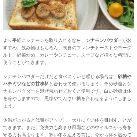
より手軽にシナモンを取り入れるなら、
シナモンパウダー
がお
すすめ。飲み物はもちろん、朝食のフレンチトーストやヨーグ
ルト、野菜炒め、カレーやシチュー、スープなど様々な料理に
使うことができます。
シナモンパウダーだけだと食べにくいと感じる場合は、
砂糖や
ハチミツなどの甘味料
と合わせて使いましょう。予め砂糖とシ
ナモンパウダーを混ぜ合わせておくと便利です。白い砂糖は体
を冷やしますので、黒糖やてんさい糖を合わせるようにしまし
ょう。
体温が上がると代謝がアップし、太りにくい体を目指すことが
できます。また、免疫力も高まり風邪などのウイルスから身を
守る力も高まります。寒い冬を迎える前に、今から体を温めて