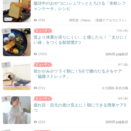
腸活中のおやつに♪シュワッととろける「米粉シフ
ォンケーキ」レシピ
BLOG
2743
神田恵（Hana）（美腸ケアセラピスト）
7/30 (木)
昔より体重が戻りにくい…と感じたら！「太りにく
い体」をつくる朝習慣3つ
17073
朝時間.jp編集部
8/7 (金)
前かがみがツライ朝に！5分で腰のだるさをケア
「脇腹ストレッチ」
2711
ヨガ講師 高木沙織
8/6 (木)
疲れ目・目元の老け見えに！朝にできる簡単ケア3
つ
1515
朝時間.jp編集部