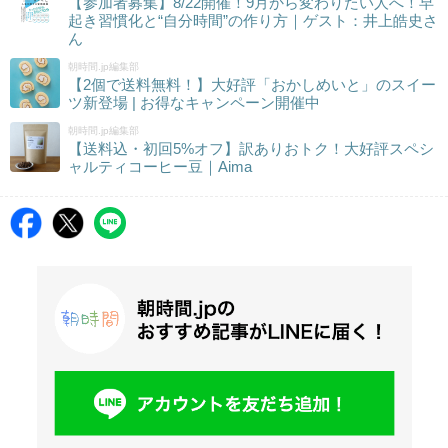
【参加者募集】8/22開催！9月から変わりたい人へ！早
起き習慣化と“自分時間”の作り方｜ゲスト：井上皓史さ
ん
朝時間.jp編集部
【2個で送料無料！】大好評「おかしめいと」のスイー
ツ新登場 | お得なキャンペーン開催中
朝時間.jp編集部
【送料込・初回5%オフ】訳ありおトク！大好評スペシ
ャルティコーヒー豆｜Aima