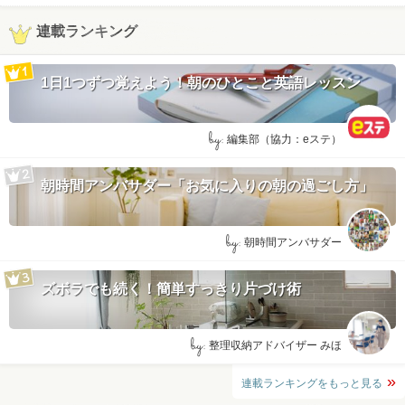
連載ランキング
1日1つずつ覚えよう！朝のひとこと英語レッスン
by:
編集部（協力：eステ）
朝時間アンバサダー「お気に入りの朝の過ごし方」
by:
朝時間アンバサダー
ズボラでも続く！簡単すっきり片づけ術
by:
整理収納アドバイザー みほ
連載ランキングをもっと見る