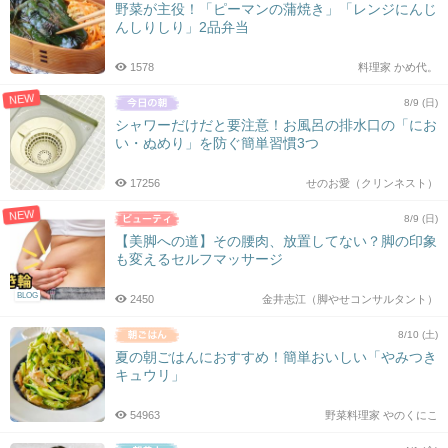
野菜が主役！「ピーマンの蒲焼き」「レンジにんじ
んしりしり」2品弁当
1578
料理家 かめ代。
NEW
8/9 (日)
シャワーだけだと要注意！お風呂の排水口の「にお
い・ぬめり」を防ぐ簡単習慣3つ
17256
せのお愛（クリンネスト）
NEW
8/9 (日)
【美脚への道】その腰肉、放置してない？脚の印象
も変えるセルフマッサージ
BLOG
2450
金井志江（脚やせコンサルタント）
8/10 (土)
夏の朝ごはんにおすすめ！簡単おいしい「やみつき
キュウリ」
54963
野菜料理家 やのくにこ