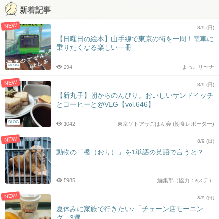
新着記事
NEW
8/9 (日)
【日曜日の絵本】山手線で東京の街を一周！電車に
乗りたくなる楽しい一冊
BLOG
294
まっこリ〜ナ
NEW
8/9 (日)
【新丸子】朝からのんびり。おいしいサンドイッチ
とコーヒーと@VEG【vol.646】
BLOG
1042
東京ソトアサごはん会 (朝食レポーター)
NEW
8/9 (日)
動物の「檻（おり）」を1単語の英語で言うと？
5985
編集部（協力：eステ）
NEW
8/9 (日)
夏休みに家族で行きたい♪「チェーン店モーニン
グ」3選