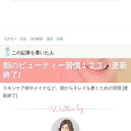
シナモン
冷え
冷え解消
温活
生姜
この記事を書いた人
朝のビューティー習慣１２３♪ [更新
終了]
スキンケア術やメイクなど、朝からキレイを磨くための習慣 [更
新終了]
Written by