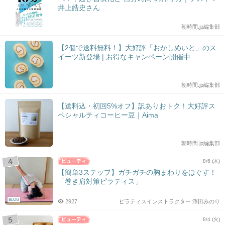
井上皓史さん
朝時間.jp編集部
【2個で送料無料！】大好評「おかしめいと」のス
イーツ新登場 | お得なキャンペーン開催中
朝時間.jp編集部
【送料込・初回5%オフ】訳ありおトク！大好評ス
ペシャルティコーヒー豆｜Aima
朝時間.jp編集部
8/6 (木)
【簡単3ステップ】ガチガチの胸まわりをほぐす！
「巻き肩対策ピラティス」
BLOG
2927
ピラティスインストラクター 澤田みのり
8/4 (火)