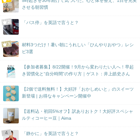
5時起きを30年続けて気づいた。心と体を整え、1日を充実
させる朝習慣
「バス停」を英語で言うと？
材料3つだけ！暑い朝にうれしい「ひんやりおやつ」レシ
ピ3選
【参加者募集】8/22開催！9月から変わりたい人へ！早起
き習慣化と“自分時間”の作り方｜ゲスト：井上皓史さん
【2個で送料無料！】大好評「おかしめいと」のスイーツ
新登場 | お得なキャンペーン開催中
【送料込・初回5%オフ】訳ありおトク！大好評スペシャ
ルティコーヒー豆｜Aima
「静かに」を英語で言うと？