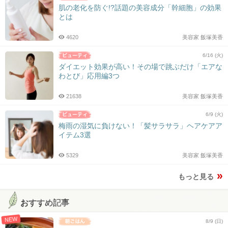
肌の老化を防ぐ!?話題の美容成分「幹細胞」の効果
とは
4620
美容家 飯塚美香
6/16 (火)
ダイエット効果が高い！その場で跳ぶだけ「エアな
わとび」応用編3つ
21638
美容家 飯塚美香
6/9 (火)
梅雨の湿気に負けない！「髪サラサラ」ヘアケアア
イテム3選
5329
美容家 飯塚美香
もっと見る
おすすめ記事
NEW
8/9 (日)