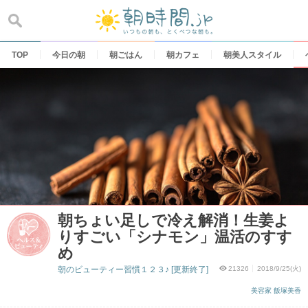
Skip
to
content
TOP
今日の朝
朝ごはん
朝カフェ
朝美人スタイル
朝ちょい足しで冷え解消！生姜よ
りすごい「シナモン」温活のすす
め
朝のビューティー習慣１２３♪ [更新終了]
21326
2018/9/25(火)
美容家 飯塚美香