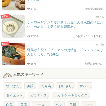
3747
朝時間.jp編集部
NEW
8/9 (日)
シャワーだけだと要注意！お風呂の排水口の「にお
い・ぬめり」を防ぐ簡単習慣3つ
17256
せのお愛（クリンネスト）
NEW
8/9 (日)
野菜が主役！「ピーマンの蒲焼き」「レンジにんじ
んしりしり」2品弁当
1578
料理家 かめ代。
人気のキーワード
朝ごはん
英語
お弁当
おにぎり
食パン
ダイエット
ピラティス
ホットケーキミックス
白菜
豆腐
トースト
パン
手帳
ノート