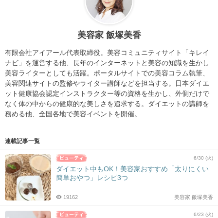
美容家 飯塚美香
有限会社アイアール代表取締役。美容コミュニティサイト「キレイ
ナビ」を運営する他、長年のインターネットと美容の知識を生かし
美容ライターとしても活躍。ポータルサイトでの美容コラム執筆、
美容関連サイトの監修やライター講師などを担当する。日本ダイエ
ット健康協会認定インストラクター等の資格を生かし、外側だけで
なく体の中からの健康的な美しさを追求する。ダイエットの講師を
務める他、全国各地で美容イベントを開催。
連載記事一覧
6/30 (火)
ダイエット中もOK！美容家おすすめ「太りにくい
簡単おやつ」レシピ3つ
19162
美容家 飯塚美香
6/23 (火)