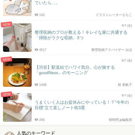
ていたら…。
142
イラストレーターもちこ
NEW
8/7 (金)
整理収納のプロが教える！キレイな家に共通する
「掃除がラクな収納」3つ
4517
整理収納アドバイザー みほ
NEW
8/7 (金)
【渋谷】駅直結でハワイ気分。心が旅する
「goodNess」のモーニング
1448
林 美帆子
NEW
8/7 (金)
うまくいく人はお盆休みにやっている！？”今年の
目標”立て直しノート術3選
256
朝時間.jp編集部
人気のキーワード