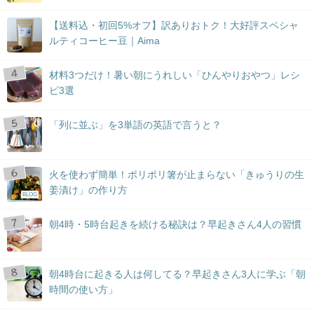
【送料込・初回5%オフ】訳ありおトク！大好評スペシャ
ルティコーヒー豆｜Aima
材料3つだけ！暑い朝にうれしい「ひんやりおやつ」レシ
ピ3選
「列に並ぶ」を3単語の英語で言うと？
火を使わず簡単！ポリポリ箸が止まらない「きゅうりの生
姜漬け」の作り方
BLOG
朝4時・5時台起きを続ける秘訣は？早起きさん4人の習慣
朝4時台に起きる人は何してる？早起きさん3人に学ぶ「朝
時間の使い方」