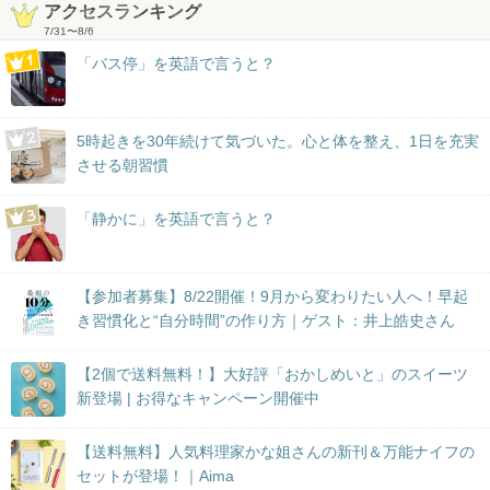
アクセスランキング
7/31
〜
8/6
「バス停」を英語で言うと？
5時起きを30年続けて気づいた。心と体を整え、1日を充実
させる朝習慣
「静かに」を英語で言うと？
【参加者募集】8/22開催！9月から変わりたい人へ！早起
き習慣化と“自分時間”の作り方｜ゲスト：井上皓史さん
【2個で送料無料！】大好評「おかしめいと」のスイーツ
新登場 | お得なキャンペーン開催中
【送料無料】人気料理家かな姐さんの新刊＆万能ナイフの
セットが登場！｜Aima