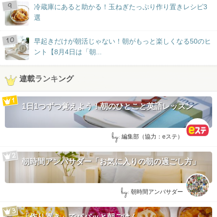
冷蔵庫にあると助かる！玉ねぎたっぷり作り置きレシピ3
選
早起きだけが朝活じゃない！朝がもっと楽しくなる50のヒ
ント【8月4日は「朝...
連載ランキング
1日1つずつ覚えよう！朝のひとこと英語レッスン
by:
編集部（協力：eステ）
朝時間アンバサダー「お気に入りの朝の過ごし方」
by:
朝時間アンバサダー
「作り置き」でパパッと朝ごはん