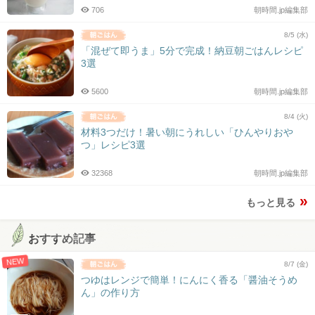
706
朝時間.jp編集部
8/5 (水)
「混ぜて即うま」5分で完成！納豆朝ごはんレシピ
3選
5600
朝時間.jp編集部
8/4 (火)
材料3つだけ！暑い朝にうれしい「ひんやりおや
つ」レシピ3選
32368
朝時間.jp編集部
もっと見る
おすすめ記事
NEW
8/7 (金)
つゆはレンジで簡単！にんにく香る「醤油そうめ
ん」の作り方