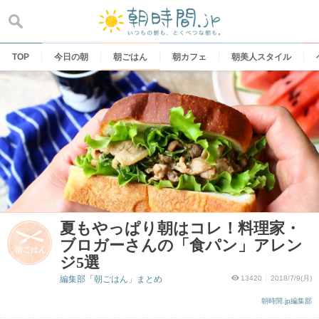
Skip
to
content
TOP
今日の朝
朝ごはん
朝カフェ
朝美人スタイル
夏もやっぱり朝はコレ！料理家・
ブロガーさんの「食パン」アレン
ジ5選
編集部「朝ごはん」まとめ
13420
2018/7/9(月)
朝時間.jp編集部