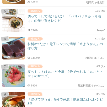
10124
朝時間.jp編集部
7/30 (木)
切って干して漬けるだけ！『パリパリきゅうり漬
け』の作り置きレシピ
19282
Mayu*
8/30 (金)
材料3つだけ！電子レンジで簡単「水ようかん」の
作り方
BLOG
138240
料理家 エプロン
8/4 (火)
夏のトマトは丸ごと冷凍！2分で作れる「丸ごとト
マトのサラダ」
5926
野菜料理家 やのくにこ
8/5 (水)
「混ぜて即うま」5分で完成！納豆朝ごはんレシピ
3選