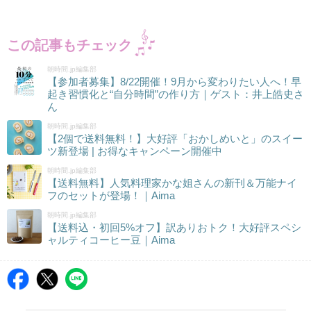
この記事もチェック
朝時間.jp編集部
【参加者募集】8/22開催！9月から変わりたい人へ！早
起き習慣化と“自分時間”の作り方｜ゲスト：井上皓史さ
ん
朝時間.jp編集部
【2個で送料無料！】大好評「おかしめいと」のスイー
ツ新登場 | お得なキャンペーン開催中
朝時間.jp編集部
【送料無料】人気料理家かな姐さんの新刊＆万能ナイ
フのセットが登場！｜Aima
朝時間.jp編集部
【送料込・初回5%オフ】訳ありおトク！大好評スペシ
ャルティコーヒー豆｜Aima