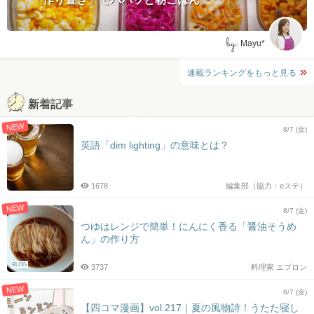
by:
Mayu*
連載ランキングをもっと見る
新着記事
NEW
8/7 (金)
英語「dim lighting」の意味とは？
1678
編集部（協力：eステ）
NEW
8/7 (金)
つゆはレンジで簡単！にんにく香る「醤油そうめ
ん」の作り方
BLOG
3737
料理家 エプロン
NEW
8/7 (金)
【四コマ漫画】vol.217｜夏の風物詩！うたた寝し