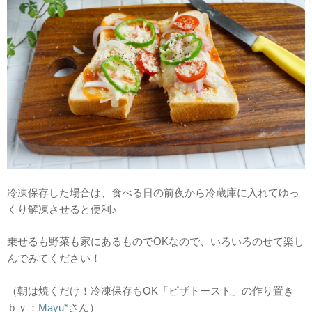
冷凍保存した場合は、食べる日の前夜から冷蔵庫に入れてゆっ
くり解凍させると便利♪
乗せるも野菜も家にあるものでOKなので、いろいろのせて楽し
んでみてください！
（朝は焼くだけ！冷凍保存もOK「ピザトースト」の作り置き
ｂｙ：
Mayu*
さん）