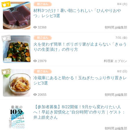
8/4 (火)
材料3つだけ！暑い朝にうれしい「ひんやりおや
つ」レシピ3選
32368
朝時間.jp編集部
7/31 (金)
火を使わず簡単！ポリポリ箸が止まらない「きゅう
りの生姜漬け」の作り方
BLOG
23979
料理家 エプロン
8/2 (日)
冷蔵庫にあると助かる！玉ねぎたっぷり作り置きレ
シピ3選
20655
朝時間.jp編集部
【参加者募集】8/22開催！9月から変わりたい人
へ！早起き習慣化と“自分時間”の作り方｜ゲスト：
井上皓史さん
朝時間.jp編集部