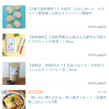
【2個で送料無料！】大好評「おかしめいと」のス
イーツ新登場 | お得なキャンペーン開催中
朝時間.jp編集部
【送料無料】人気料理家かな姐さんの新刊＆万能ナ
イフのセットが登場！｜Aima
朝時間.jp編集部
【送料込・初回5%オフ】訳ありおトク！大好評ス
ペシャルティコーヒー豆｜Aima
朝時間.jp編集部
7/31 (金)
「軽いのに満たされる」食べ過ぎリセット！豆腐丼
朝ごはんレシピ3選