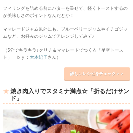
フィリングを詰める前にバターを乗せて、軽くトーストするの
が美味しさのポイントなんだとか！
ママレードジャム以外にも、ブルーベリージャムやイチゴジャ
ムなど、お好みのジャムでアレンジしてみて♪
（5分でキラキラ♪クリチ＆ママレードでつくる「星空トース
ト」 ｂｙ：
大本紀子
さん）
詳しいレシピをチェック＞＞
焼き肉入りでスタミナ満点☆「折るだけサン
ド」