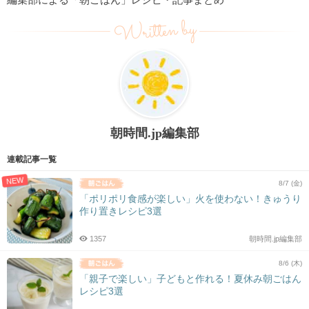
Written by
朝時間.jp編集部
連載記事一覧
NEW
8/7 (金)
「ポリポリ食感が楽しい」火を使わない！きゅうり
作り置きレシピ3選
1357
朝時間.jp編集部
8/6 (木)
「親子で楽しい」子どもと作れる！夏休み朝ごはん
レシピ3選