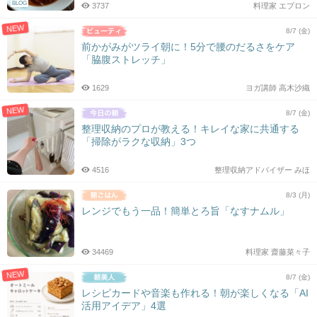
BLOG
3737
料理家 エプロン
NEW
8/7 (金)
前かがみがツライ朝に！5分で腰のだるさをケア
「脇腹ストレッチ」
1629
ヨガ講師 高木沙織
NEW
8/7 (金)
整理収納のプロが教える！キレイな家に共通する
「掃除がラクな収納」3つ
4516
整理収納アドバイザー みほ
8/3 (月)
レンジでもう一品！簡単とろ旨「なすナムル」
34469
料理家 齋藤菜々子
NEW
8/7 (金)
レシピカードや音楽も作れる！朝が楽しくなる「AI
活用アイデア」4選