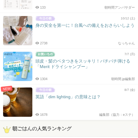
133
朝時間アンバサダー
10/12 (土)
身の安全を第一に！台風への備えをおさらいしよう
2738
なっちゃん
7/7 (月)
頭皮・髪のベタつきをスッキリ！パチパチ弾ける
「Merit ドライシャンプー」
1304
朝時間.jp編集部
NEW
8/7 (金)
英語「dim lighting」の意味とは？
1678
編集部（協力：eステ）
朝ごはんの人気ランキング