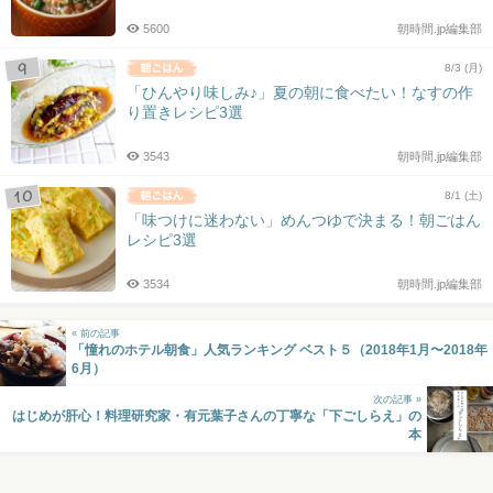
5600
朝時間.jp編集部
8/3 (月)
「ひんやり味しみ♪」夏の朝に食べたい！なすの作
り置きレシピ3選
3543
朝時間.jp編集部
8/1 (土)
「味つけに迷わない」めんつゆで決まる！朝ごはん
レシピ3選
3534
朝時間.jp編集部
« 前の記事
「憧れのホテル朝食」人気ランキング ベスト５（2018年1月〜2018年
6月）
次の記事 »
はじめが肝心！料理研究家・有元葉子さんの丁寧な「下ごしらえ」の
本