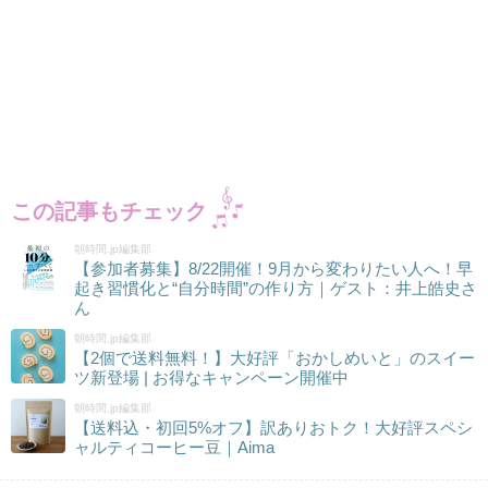
この記事もチェック
朝時間.jp編集部
【参加者募集】8/22開催！9月から変わりたい人へ！早
起き習慣化と“自分時間”の作り方｜ゲスト：井上皓史さ
ん
朝時間.jp編集部
【2個で送料無料！】大好評「おかしめいと」のスイー
ツ新登場 | お得なキャンペーン開催中
朝時間.jp編集部
【送料込・初回5%オフ】訳ありおトク！大好評スペシ
ャルティコーヒー豆｜Aima