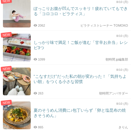
NEW
8/10 (月)
ぽっこりお腹が凹んでスッキリ！疲れていてもでき
る「コロコロ・ピラティス」
2062
ピラティストレーナー TOMOKO
NEW
8/10 (月)
しっかり味で満足！ご飯が進む「甘辛お弁当」レシ
ピ3つ
1099
朝時間.jp編集部
NEW
8/10 (月)
“こなすだけ”だった私の朝が変わった！「気持ちよ
い朝」をつくる小さな習慣
263
朝時間アンバサダー
NEW
8/10 (月)
夏のそうめん消費に♪包丁いらず「卵と塩昆布の焼
きそうめん」
865
きりん