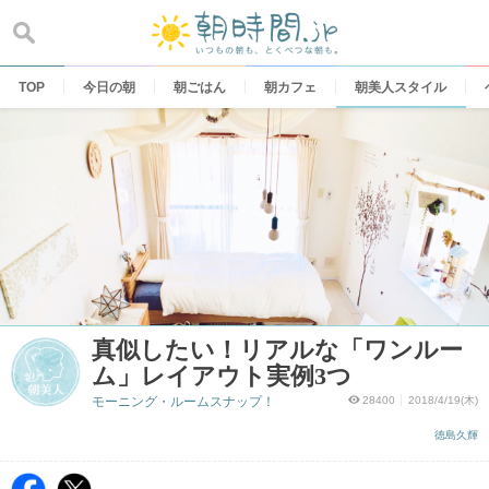
Skip
to
content
TOP
今日の朝
朝ごはん
朝カフェ
朝美人スタイル
真似したい！リアルな「ワンルー
ム」レイアウト実例3つ
モーニング・ルームスナップ！
28400
2018/4/19(木)
徳島久輝