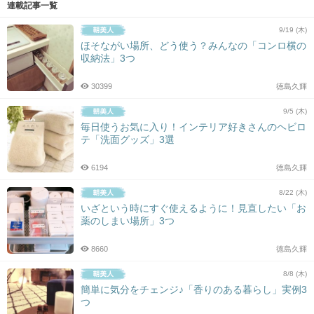
連載記事一覧
9/19 (木)
ほそながい場所、どう使う？みんなの「コンロ横の
収納法」3つ
30399
徳島久輝
9/5 (木)
毎日使うお気に入り！インテリア好きさんのヘビロ
テ「洗面グッズ」3選
6194
徳島久輝
8/22 (木)
いざという時にすぐ使えるように！見直したい「お
薬のしまい場所」3つ
8660
徳島久輝
8/8 (木)
簡単に気分をチェンジ♪「香りのある暮らし」実例3
つ