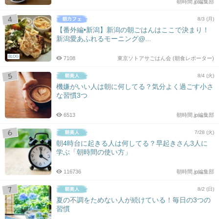
朝時間.jp編集部
8/3 (月)
【番外編•新潟】新潟の朝ごはんはここで決まり！
新潟愛あふれるモーニング@...
BLOG
7108
東京ソトアサごはん会 (朝食レポーター)
8/4 (火)
機嫌がいい人は朝に何してる？気分よく過ごす小さ
な習慣3つ
6513
朝時間.jp編集部
7/28 (火)
朝4時台に起きる人は何してる？早起きさん3人に
学ぶ「朝時間の使い方」
116736
朝時間.jp編集部
8/2 (日)
夏の不調をためない人が続けている！毎日の3つの
習慣