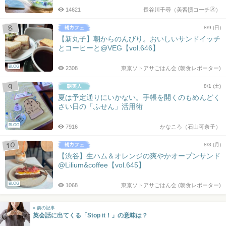
14621
長谷川千尋（美習慣コーチ🄬）
8/9 (日)
【新丸子】朝からのんびり。おいしいサンドイッチ
とコーヒーと@VEG【vol.646】
BLOG
2308
東京ソトアサごはん会 (朝食レポーター)
8/1 (土)
夏は予定通りにいかない。手帳を開くのもめんどく
さい日の「ふせん」活用術
BLOG
7916
かなころ（石山可奈子）
8/3 (月)
【渋谷】生ハム＆オレンジの爽やかオープンサンド
@Lilium&coffee【vol.645】
BLOG
1068
東京ソトアサごはん会 (朝食レポーター)
« 前の記事
英会話に出てくる「Stop it！」の意味は？