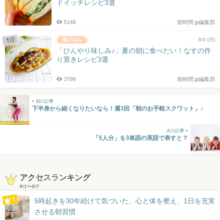
ドイッチレシピ3選
5148
朝時間.jp編集部
8/3 (月)
「ひんやり味しみ♪」夏の朝に食べたい！なすの作
り置きレシピ3選
3799
朝時間.jp編集部
« 前の記事
下半身から細くなりたいなら！週3回「朝のお手軽スクワット」♪
次の記事 »
「5人分」を3単語の英語で表すと？
アクセスランキング
8/1
〜
8/7
5時起きを30年続けて気づいた。心と体を整え、1日を充実
させる朝習慣