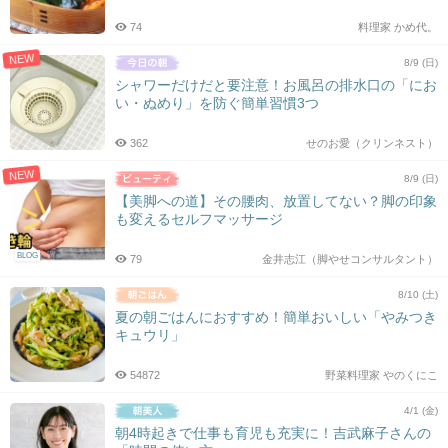
74
料理家 かめ代。
NEW
8/9 (日)
シャワーだけだと要注意！お風呂の排水口の「にお
い・ぬめり」を防ぐ簡単習慣3つ
362
せのお愛（クリンネスト）
NEW
8/9 (日)
【美脚への道】その腰肉、放置してない？脚の印象
も変えるセルフマッサージ
BLOG
79
金井志江（脚やせコンサルタント）
8/10 (土)
夏の朝ごはんにおすすめ！簡単おいしい「やみつき
キュウリ」
54872
野菜料理家 やのくにこ
4/1 (金)
朝4時起きで仕事も育児も充実に！吉武麻子さんの