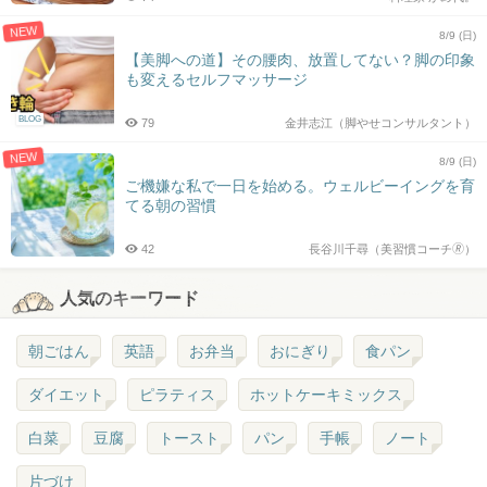
NEW
8/9 (日)
【美脚への道】その腰肉、放置してない？脚の印象
も変えるセルフマッサージ
BLOG
79
金井志江（脚やせコンサルタント）
NEW
8/9 (日)
ご機嫌な私で一日を始める。ウェルビーイングを育
てる朝の習慣
42
長谷川千尋（美習慣コーチ🄬）
人気のキーワード
朝ごはん
英語
お弁当
おにぎり
食パン
ダイエット
ピラティス
ホットケーキミックス
白菜
豆腐
トースト
パン
手帳
ノート
片づけ