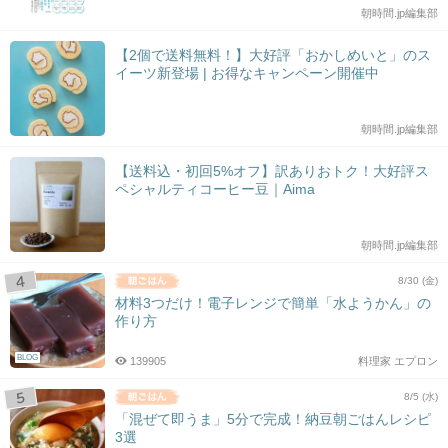
朝時間.jp編集部
【2個で送料無料！】大好評「おかしめいと」のス
イーツ新登場 | お得なキャンペーン開催中
朝時間.jp編集部
【送料込・初回5%オフ】訳ありおトク！大好評ス
ペシャルティコーヒー豆｜Aima
朝時間.jp編集部
8/30 (金)
材料3つだけ！電子レンジで簡単「水ようかん」の
作り方
BLOG
139905
料理家 エプロン
8/5 (水)
「混ぜて即うま」5分で完成！納豆朝ごはんレシピ
3選