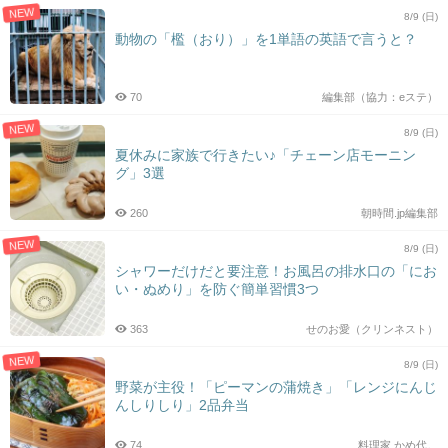
NEW
8/9 (日)
動物の「檻（おり）」を1単語の英語で言うと？
70
編集部（協力：eステ）
NEW
8/9 (日)
夏休みに家族で行きたい♪「チェーン店モーニン
グ」3選
260
朝時間.jp編集部
NEW
8/9 (日)
シャワーだけだと要注意！お風呂の排水口の「にお
い・ぬめり」を防ぐ簡単習慣3つ
363
せのお愛（クリンネスト）
NEW
8/9 (日)
野菜が主役！「ピーマンの蒲焼き」「レンジにんじ
んしりしり」2品弁当
74
料理家 かめ代。