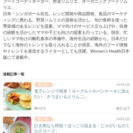
フードコーディネーター、野菜ソムリエ、オーガニックフードソム
リエ。
日本・シンガポール在住。レシピ開発や商品開発、食品のマーケテ
ィングに携わる。野菜ソムリエの資格を活かし、旬の食材を使った
季節感のあるレシピを提案。ママ向けのサービス立ち上げや、自身
の経験を活かしたママや子ども向けの提案も行っている。現在、忙
しいママ向けの離乳食本の準備中。海外生活の経験から、日本だけ
でなく海外のトレンドも取り入れることが得意。海外のフード情報
やトレンドを発信するライターとしても活躍。Women’s Health日本
版にて連載中。
連載記事一覧
10/29 (月)
電子レンジで簡単！ヨーグルトやパンケーキに添え
たい「さつまいもとりんご...
5472
柳沢 紀子
10/22 (月)
ひき肉なら時短！ほっこり温まる「じゃがいものミ
ルクスープ」