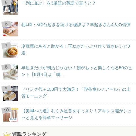
「列に並ぶ」を3単語の英語で言うと？
朝4時・5時台起きを続ける秘訣は？早起きさん4人の習慣
冷蔵庫にあると助かる！玉ねぎたっぷり作り置きレシピ3
選
早起きだけが朝活じゃない！朝がもっと楽しくなる50のヒ
ント【8月4日は「朝...
ドリンク代＋150円で大満足！「喫茶室ルノアール」の上
質モーニング
【美脚への道】むくみ足首をすっきり！アキレス腱がシュ
ッと見える簡単マッサージ
BLOG
連載ランキング