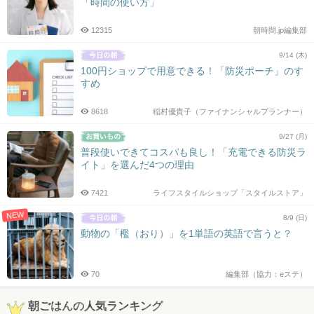
「時間の使い方」
12315
朝時間.jp編集部
9/14 (木)
100円ショップで用意できる！「防災ポーチ」のす
すめ
8618
稲村優貴子（ファイナンシャルプランナー）
9/27 (月)
普段使いできてコスパも良し！「充電できる防災ラ
イト」を選んだ4つの理由
7421
ライフスタイルショップ「スタイルストア」
NEW
8/9 (日)
動物の「檻（おり）」を1単語の英語で言うと？
70
編集部（協力：eステ）
朝ごはんの人気ランキング