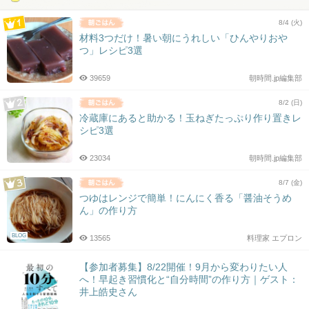
8/4 (火)
材料3つだけ！暑い朝にうれしい「ひんやりおや
つ」レシピ3選
39659
朝時間.jp編集部
8/2 (日)
冷蔵庫にあると助かる！玉ねぎたっぷり作り置きレ
シピ3選
23034
朝時間.jp編集部
8/7 (金)
つゆはレンジで簡単！にんにく香る「醤油そうめ
ん」の作り方
BLOG
13565
料理家 エプロン
【参加者募集】8/22開催！9月から変わりたい人
へ！早起き習慣化と“自分時間”の作り方｜ゲスト：
井上皓史さん