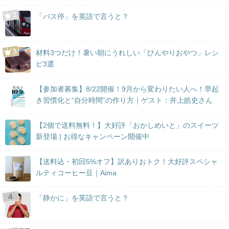
「バス停」を英語で言うと？
材料3つだけ！暑い朝にうれしい「ひんやりおやつ」レシ
ピ3選
【参加者募集】8/22開催！9月から変わりたい人へ！早起
き習慣化と“自分時間”の作り方｜ゲスト：井上皓史さん
【2個で送料無料！】大好評「おかしめいと」のスイーツ
新登場 | お得なキャンペーン開催中
【送料込・初回5%オフ】訳ありおトク！大好評スペシャ
ルティコーヒー豆｜Aima
「静かに」を英語で言うと？