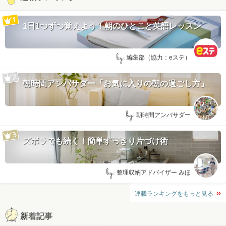
1日1つずつ覚えよう！朝のひとこと英語レッスン
by:
編集部（協力：eステ）
朝時間アンバサダー「お気に入りの朝の過ごし方」
by:
朝時間アンバサダー
ズボラでも続く！簡単すっきり片づけ術
by:
整理収納アドバイザー みほ
連載ランキングをもっと見る
新着記事