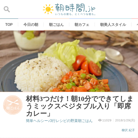
Skip
to
content
TOP
今日の朝
朝ごはん
朝カフェ
朝美人スタイル
材料3つだけ！朝10分でできてしま
うミックスベジタブル入り「即席
カレー」
簡単ヘルシー♪3行レシピの野菜朝ごはん
11029
2018/1/29(月)
柳沢 紀子