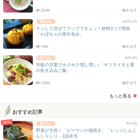
10285
柳沢 紀子
10/15 (月)
チンして混ぜてラップでギュッ！材料3つで簡単
「かぼちゃの茶巾包み」
7398
柳沢 紀子
10/8 (月)
市販の甘栗でホクホク増し増し♪「サツマイモと栗
の炊き込みご飯」
12050
柳沢 紀子
もっと見る
おすすめ記事
NEW
8/9 (日)
野菜が主役！「ピーマンの蒲焼き」「レンジにんじ
んしりしり」2品弁当