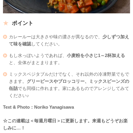
ポイント
カレールーは大きさや味の濃さが異なるので、
少しずつ加え
て味を確認
してください。
もし水っぽいようであれば、
小麦粉を小さじ1～2杯加える
と、全体がまとまります。
ミックスベジタブルだけでなく、それ以外の冷凍野菜でもで
きます。
グリーピースやブロッコリー、ミックスビーンズの
缶詰
でも同様に作れます。家にあるものでアレンジしてみて
ください♪
Text & Photo：Noriko Yanagisawa
☆この連載は＜毎週月曜日＞に更新します。来週もどうぞお楽
しみに…！