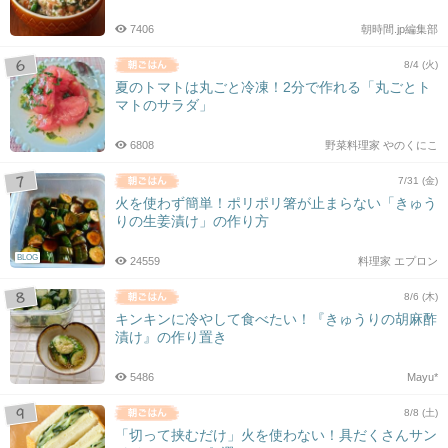
7406
朝時間.jp編集部
8/4 (火)
夏のトマトは丸ごと冷凍！2分で作れる「丸ごとト
マトのサラダ」
6808
野菜料理家 やのくにこ
7/31 (金)
火を使わず簡単！ポリポリ箸が止まらない「きゅう
りの生姜漬け」の作り方
BLOG
24559
料理家 エプロン
8/6 (木)
キンキンに冷やして食べたい！『きゅうりの胡麻酢
漬け』の作り置き
5486
Mayu*
8/8 (土)
「切って挟むだけ」火を使わない！具だくさんサン