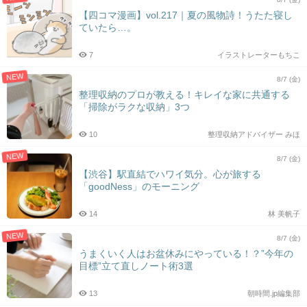
【四コマ漫画】vol.217｜夏の風物詩！うたた寝し
ていたら…。
7
イラストレーターもちこ
NEW
8/7 (金)
整理収納のプロが教える！キレイな家に共通する
「掃除がラクな収納」3つ
10
整理収納アドバイザー みほ
NEW
8/7 (金)
【渋谷】駅直結でハワイ気分。心が旅する
「goodNess」のモーニング
14
林 美帆子
NEW
8/7 (金)
うまくいく人はお盆休みにやっている！？”今年の
目標”立て直しノート術3選
13
朝時間.jp編集部