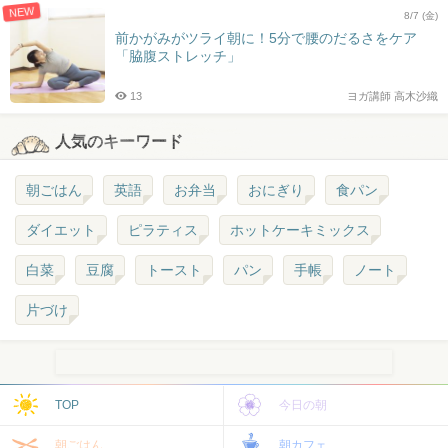
NEW
8/7 (金)
前かがみがツライ朝に！5分で腰のだるさをケア
「脇腹ストレッチ」
13
ヨガ講師 高木沙織
人気のキーワード
朝ごはん
英語
お弁当
おにぎり
食パン
ダイエット
ピラティス
ホットケーキミックス
白菜
豆腐
トースト
パン
手帳
ノート
片づけ
TOP
今日の朝
朝ごはん
朝カフェ