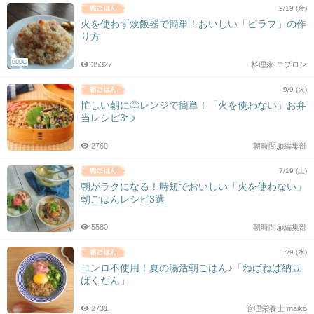
9/19 (金)
火を使わず炊飯器で簡単！おいしい「ピラフ」の作
り方
BLOG
35327
料理家 エプロン
9/9 (火)
忙しい朝に◎レンジで簡単！「火を使わない」お弁
当レシピ3つ
2760
朝時間.jp編集部
7/19 (土)
朝がラクになる！時短でおいしい「火を使わない」
朝ごはんレシピ3選
5580
朝時間.jp編集部
7/9 (水)
コンロ不使用！夏の腸活朝ごはん♪「ねばねば納豆
ばくだん」
2731
管理栄養士 maiko