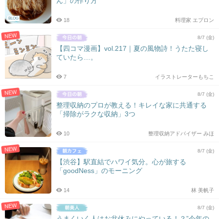
ん」の作り方
シ
ョ
BLOG
18
料理家 エプロン
ン
NEW
8/7 (金)
【四コマ漫画】vol.217｜夏の風物詩！うたた寝し
ていたら…。
7
イラストレーターもちこ
NEW
8/7 (金)
整理収納のプロが教える！キレイな家に共通する
「掃除がラクな収納」3つ
10
整理収納アドバイザー みほ
NEW
8/7 (金)
【渋谷】駅直結でハワイ気分。心が旅する
「goodNess」のモーニング
14
林 美帆子
NEW
8/7 (金)
うまくいく人はお盆休みにやっている！？”今年の