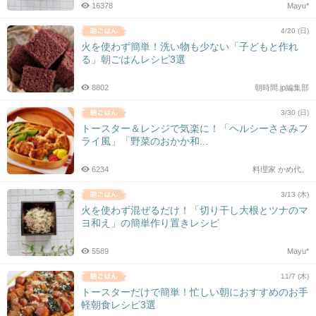
16378
Mayu*
4/20 (日)
火を使わず簡単！洗い物も少ない「子どもと作れ
る」朝ごはんレシピ3選
8802
朝時間.jp編集部
3/30 (日)
トースター＆レンジで気楽に！「ヘルシーささみフ
ライ風」「野菜のおかか和...
6234
料理家 かめ代。
3/13 (木)
火を使わず混ぜるだけ！「切り干し大根とツナのマ
ヨ和え」の簡単作り置きレシピ
5589
Mayu*
11/7 (木)
トースターだけで簡単！忙しい朝におすすめのお手
軽朝食レシピ3選