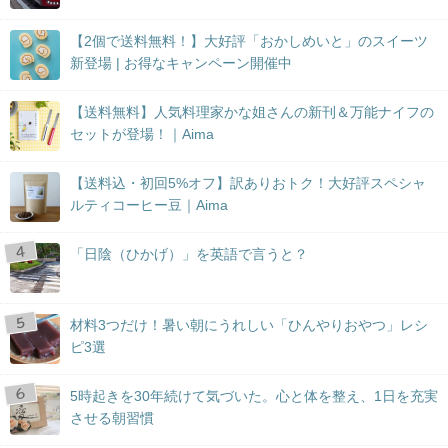
【2個で送料無料！】大好評「おかしめいと」のスイーツ
新登場 | お得なキャンペーン開催中
【送料無料】人気料理家かな姐さんの新刊＆万能ナイフの
セットが登場！｜Aima
【送料込・初回5%オフ】訳ありおトク！大好評スペシャ
ルティコーヒー豆｜Aima
「日陰（ひかげ）」を英語で言うと？
材料3つだけ！暑い朝にうれしい「ひんやりおやつ」レシ
ピ3選
5時起きを30年続けて気づいた。心と体を整え、1日を充実
させる朝習慣