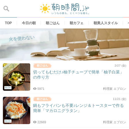
Skip
to
content
TOP
今日の朝
朝ごはん
朝カフェ
朝美人スタイル
火を使わない
2/27 (金)
切ってもむだけ♪柚子チューブで簡単「柚子白菜」
の作り方
BLOG
5971
料理家 エプロン
11/21 (金)
鍋もフライパンも不要♪レンジ＆トースターで作る
簡単「マカロニグラタン」
BLOG
22669
料理家 エプロン