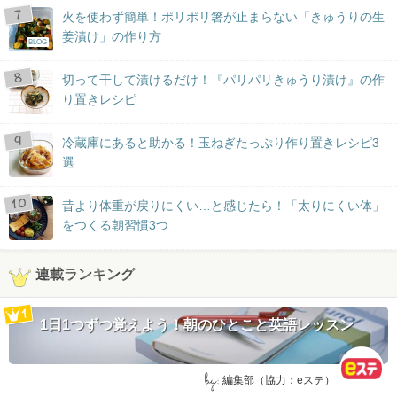
火を使わず簡単！ポリポリ箸が止まらない「きゅうりの生
姜漬け」の作り方
BLOG
切って干して漬けるだけ！『パリパリきゅうり漬け』の作
り置きレシピ
冷蔵庫にあると助かる！玉ねぎたっぷり作り置きレシピ3
選
昔より体重が戻りにくい…と感じたら！「太りにくい体」
をつくる朝習慣3つ
連載ランキング
1日1つずつ覚えよう！朝のひとこと英語レッスン
by:
編集部（協力：eステ）