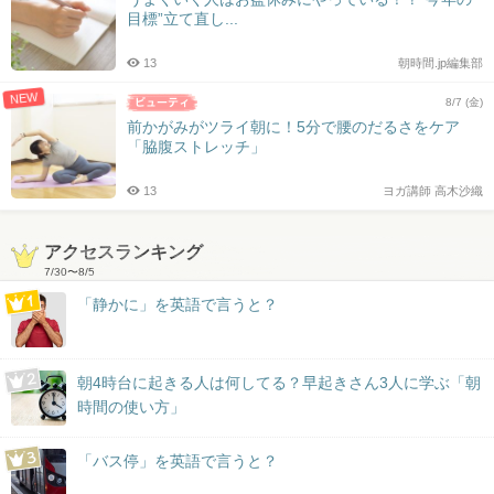
目標”立て直し...
13
朝時間.jp編集部
NEW
8/7 (金)
前かがみがツライ朝に！5分で腰のだるさをケア
「脇腹ストレッチ」
13
ヨガ講師 高木沙織
アクセスランキング
7/30
〜
8/5
「静かに」を英語で言うと？
朝4時台に起きる人は何してる？早起きさん3人に学ぶ「朝
時間の使い方」
「バス停」を英語で言うと？