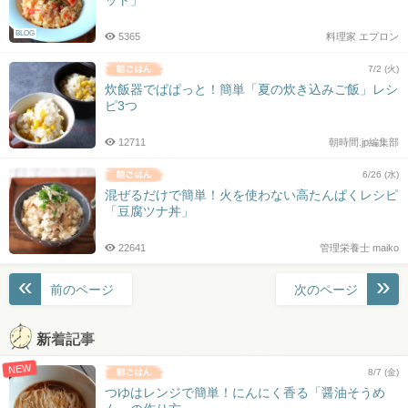
BLOG
5365
料理家 エプロン
7/2 (火)
炊飯器でぱぱっと！簡単「夏の炊き込みご飯」レシ
ピ3つ
12711
朝時間.jp編集部
6/26 (水)
混ぜるだけで簡単！火を使わない高たんぱくレシピ
「豆腐ツナ丼」
22641
管理栄養士 maiko
投
前のページ
次のページ
稿
ナ
新着記事
ビ
NEW
ゲ
8/7 (金)
ー
つゆはレンジで簡単！にんにく香る「醤油そうめ