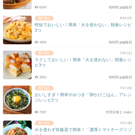
6549
朝時間.jp編集部
8/19 (月)
時短でおいしい！簡単「火を使わない」朝食レシピ
3つ
3858
朝時間.jp編集部
7/20 (土)
ラクしておいしい！簡単「火を使わない」朝食レシ
ピ3つ
3893
朝時間.jp編集部
7/17 (水)
おいしすぎ！簡単やみつき「卵かけごはん」アレン
ジレシピ2つ
7987
管理栄養士 maiko
7/12 (金)
火を使わず炊飯器で簡単！「濃厚トマトチーズリゾ
ット」