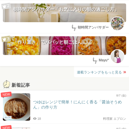
朝時間アンバサダー「お気に入りの朝の過ごし方」
by:
朝時間アンバサダー
「作り置き」でパパッと朝ごはん
by:
Mayu*
連載ランキングをもっと見る
新着記事
NEW
8/7 (金)
つゆはレンジで簡単！にんにく香る「醤油そうめ
ん」の作り方
BLOG
18
料理家 エプロン
NEW
8/7 (金)