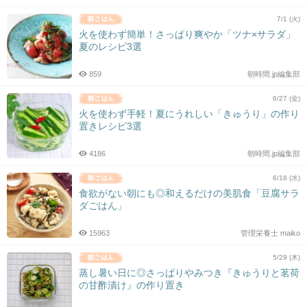
7/1 (火)
火を使わず簡単！さっぱり爽やか「ツナ×サラダ」
夏のレシピ3選
859
朝時間.jp編集部
6/27 (金)
火を使わず手軽！夏にうれしい「きゅうり」の作り
置きレシピ3選
4186
朝時間.jp編集部
6/18 (水)
食欲がない朝にも◎和えるだけの美肌食「豆腐サラ
ダごはん」
15963
管理栄養士 maiko
5/29 (木)
蒸し暑い日に◎さっぱりやみつき『きゅうりと茗荷
の甘酢漬け』の作り置き