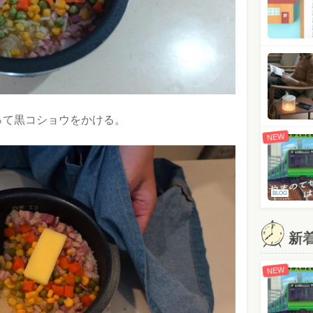
って黒コショウをかける。
NEW
BLOG
新
NEW