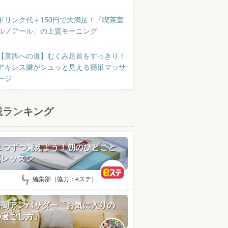
ドリンク代＋150円で大満足！「喫茶室
ルノアール」の上質モーニング
【美脚への道】むくみ足首をすっきり！
アキレス腱がシュッと見える簡単マッサ
ージ
載ランキング
日1つずつ覚えよう！朝のひとこと
語レッスン
by:
編集部（協力：eステ）
時間アンバサダー「お気に入りの
の過ごし方」