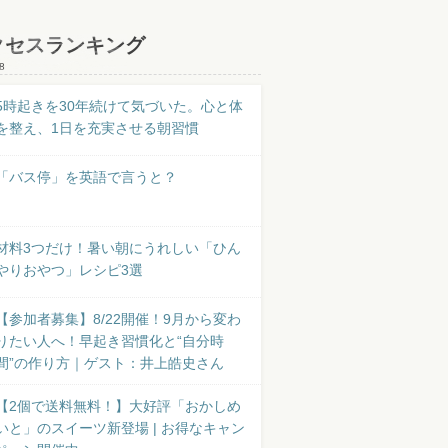
クセスランキング
8
5時起きを30年続けて気づいた。心と体
を整え、1日を充実させる朝習慣
「バス停」を英語で言うと？
材料3つだけ！暑い朝にうれしい「ひん
やりおやつ」レシピ3選
【参加者募集】8/22開催！9月から変わ
りたい人へ！早起き習慣化と“自分時
間”の作り方｜ゲスト：井上皓史さん
【2個で送料無料！】大好評「おかしめ
いと」のスイーツ新登場 | お得なキャン