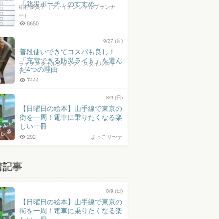
「防災ポーチ」のすすめ
稲村優貴子（ファイナンシャルプランナ
ー）
8650
9/27 (月)
普段使いできてコスパも良し！
「充電できる防災ライト」を選ん
ライフスタイルショップ「スタイルスト
だ4つの理由
ア」
7444
8/9 (日)
【日曜日の絵本】山手線で東京の
街を一周！電車に乗りたくなる楽
しい一冊
292
まっこリ〜ナ
着記事
8/9 (日)
【日曜日の絵本】山手線で東京の
街を一周！電車に乗りたくなる楽