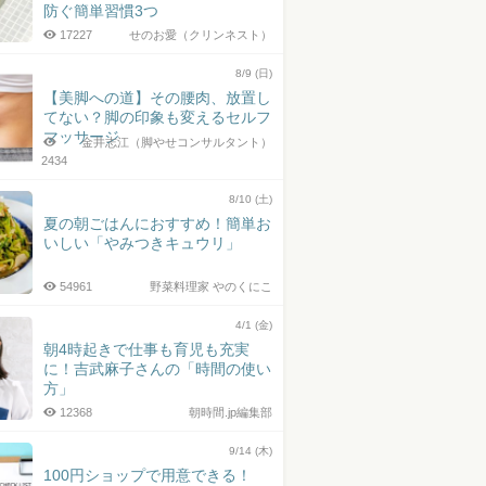
防ぐ簡単習慣3つ
17227
せのお愛（クリンネスト）
8/9 (日)
【美脚への道】その腰肉、放置し
てない？脚の印象も変えるセルフ
マッサージ
金井志江（脚やせコンサルタント）
2434
8/10 (土)
夏の朝ごはんにおすすめ！簡単お
いしい「やみつきキュウリ」
54961
野菜料理家 やのくにこ
4/1 (金)
朝4時起きで仕事も育児も充実
に！吉武麻子さんの「時間の使い
方」
12368
朝時間.jp編集部
9/14 (木)
100円ショップで用意できる！