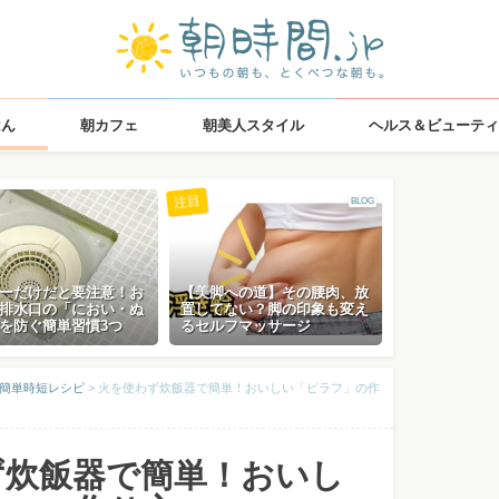
はん
朝カフェ
朝美人スタイル
ヘルス＆ビューティ
注目
BLOG
ーだけだと要注意！お
【美脚への道】その腰肉、放
排水口の「におい・ぬ
置してない？脚の印象も変え
を防ぐ簡単習慣3つ
るセルフマッサージ
♪簡単時短レシピ
>
火を使わず炊飯器で簡単！おいしい「ピラフ」の作
ず炊飯器で簡単！おいし