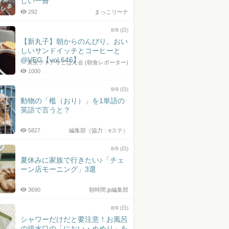
しい一冊
292
まっこリ〜ナ
8/9 (日)
【新丸子】朝からのんびり。おい
しいサンドイッチとコーヒーと
@VEG【vol.646】
東京ソトアサごはん会 (朝食レポーター)
1000
8/9 (日)
動物の「檻（おり）」を1単語の
英語で言うと？
5827
編集部（協力：eステ）
8/9 (日)
夏休みに家族で行きたい♪「チェ
ーン店モーニング」3選
3690
朝時間.jp編集部
8/9 (日)
シャワーだけだと要注意！お風呂
の排水口の「におい・ぬめり」を