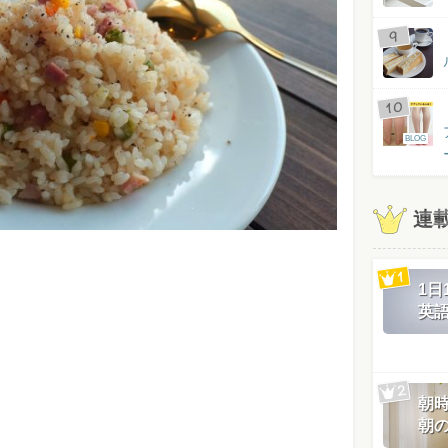
BLOG
連
1
英
朝
朝