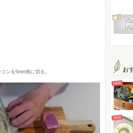
ズ
け
お
コンを5mm角に切る。
NEW
NEW