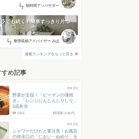
by:
朝時間アンバサダー
ボラでも続く！簡単すっきり片づ
術
by:
整理収納アドバイザー みほ
連載ランキングをもっと見る
すすめ記事
8/9 (日)
野菜が主役！「ピーマンの蒲焼
き」「レンジにんじんしりしり」
2品弁当
1551
料理家 かめ代。
8/9 (日)
シャワーだけだと要注意！お風呂
の排水口の「におい・ぬめり」を