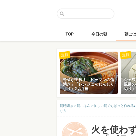
TOP
今日の朝
朝ご
Skip
注目
注目
to
content
野菜が主役！「ピーマンの蒲
シャワ
焼き」「レンジにんじんしり
風呂の
しり」2品弁当
めり」
朝時間.jp
>
朝ごはん
>
忙しい朝でもぱっと作れる
り方
火を使わ