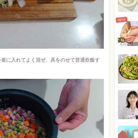
NEW
BLOG
を釜に入れてよく混ぜ、具をのせて普通炊飯す