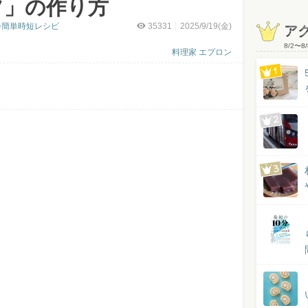
フ」の作り方
♪簡単時短レシピ
35331
2025/9/19(金)
ア
8/2
〜
8/
料理家 エプロン