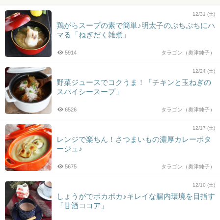
12/31 (土)
鶏がらスープの素で簡単♪明太子のぷちぷちにハ
マる「ねぎだく雑煮」
5914
タラゴン（奥津純子）
12/24 (土)
野菜ジュースでコクうま！「チキンと玉ねぎの
スパイシースープ」
6526
タラゴン（奥津純子）
12/17 (土)
レンジで楽ちん！さつまいもの濃厚カレーポタ
ージュ♪
5675
タラゴン（奥津純子）
12/10 (土)
しょうがでポカポカ♪キレイな腸内環境を目指す
「甘酒ココア」