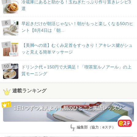
冷蔵庫にあると助かる！玉ねぎたっぷり作り置きレシピ3
選
早起きだけが朝活じゃない！朝がもっと楽しくなる50のヒ
ント【8月4日は「朝...
【美脚への道】むくみ足首をすっきり！アキレス腱がシュ
ッと見える簡単マッサージ
BLOG
ドリンク代＋150円で大満足！「喫茶室ルノアール」の上
質モーニング
連載ランキング
1日1つずつ覚えよう！朝のひとこと英語レッスン
by:
編集部（協力：eステ）