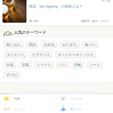
8/7 (金)
英語「dim lighting」の意味とは？
3651
編集部（協力：eステ）
人気のキーワード
朝ごはん
英語
お弁当
おにぎり
食パン
ダイエット
ピラティス
ホットケーキミックス
白菜
豆腐
トースト
パン
手帳
ノート
片づけ
TOP
今日の朝
朝ごはん
朝カフェ