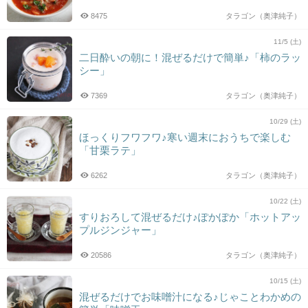
8475
タラゴン（奥津純子）
11/5 (土)
二日酔いの朝に！混ぜるだけで簡単♪「柿のラッ
シー」
7369
タラゴン（奥津純子）
10/29 (土)
ほっくりフワフワ♪寒い週末におうちで楽しむ
「甘栗ラテ」
6262
タラゴン（奥津純子）
10/22 (土)
すりおろして混ぜるだけ♪ぽかぽか「ホットアッ
プルジンジャー」
20586
タラゴン（奥津純子）
10/15 (土)
混ぜるだけでお味噌汁になる♪じゃことわかめの