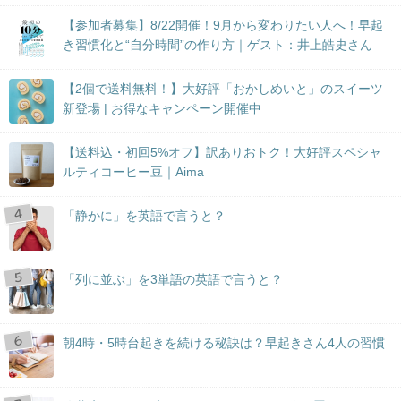
【参加者募集】8/22開催！9月から変わりたい人へ！早起
き習慣化と“自分時間”の作り方｜ゲスト：井上皓史さん
【2個で送料無料！】大好評「おかしめいと」のスイーツ
新登場 | お得なキャンペーン開催中
【送料込・初回5%オフ】訳ありおトク！大好評スペシャ
ルティコーヒー豆｜Aima
「静かに」を英語で言うと？
「列に並ぶ」を3単語の英語で言うと？
朝4時・5時台起きを続ける秘訣は？早起きさん4人の習慣