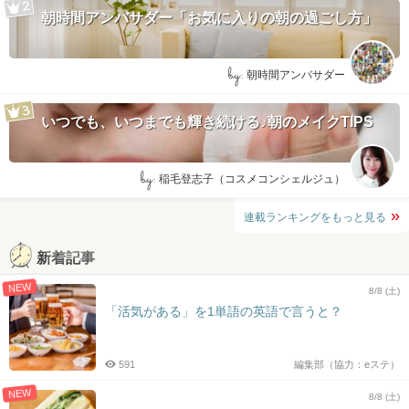
朝時間アンバサダー「お気に入りの朝の過ごし方」
by:
朝時間アンバサダー
いつでも、いつまでも輝き続ける♪朝のメイクTIPS
by:
稲毛登志子（コスメコンシェルジュ）
連載ランキングをもっと見る
新着記事
NEW
8/8 (土)
「活気がある」を1単語の英語で言うと？
591
編集部（協力：eステ）
NEW
8/8 (土)