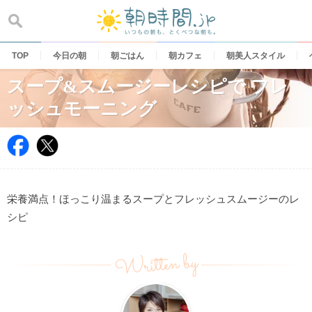
Skip
to
content
TOP
今日の朝
朝ごはん
朝カフェ
朝美人スタイル
スープ&スムージーレシピで フレ
ッシュモーニング
栄養満点！ほっこり温まるスープとフレッシュスムージーのレ
シピ
Written by