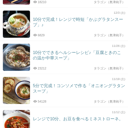
18210
タラゴン（奥津純子）
12/3 (土)
10分で完成！レンジで時短「かぶグラタンスー
プ」♪
6829
タラゴン（奥津純子）
11/26 (土)
10分でできるヘルシーレシピ♪「豆腐ときのこ
の温か中華スープ」
23212
タラゴン（奥津純子）
11/19 (土)
5分で完成！コンソメで作る「オニオングラタン
スープ」
54128
タラゴン（奥津純子）
11/12 (土)
レンジで10分、お豆を食べるミネストローネ。