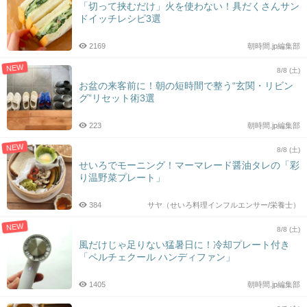
「切って挟むだけ」火を使わない！具だくさんサン
ドイッチレシピ3選
2169
朝時間.jp編集部
NEW
8/8 (土)
お盆の来客前に！朝の短時間で整う“玄関・リビン
グ”リセット術3選
223
朝時間.jp編集部
NEW
8/8 (土)
せいろでモーニング！マーマレード醤油タレの「彩
り温野菜プレート」
384
サヤ（せいろ料理インフルエンサー/栄養士）
NEW
8/8 (土)
風だけじゃ足りない猛暑日に！冷却プレート付き
「ペルチェクール ハンディファン」
1405
朝時間.jp編集部