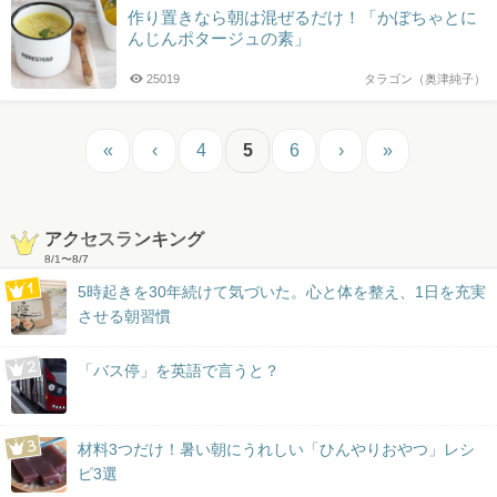
作り置きなら朝は混ぜるだけ！「かぼちゃとに
んじんポタージュの素」
25019
タラゴン（奥津純子）
«
‹
4
5
6
›
»
アクセスランキング
8/1
〜
8/7
5時起きを30年続けて気づいた。心と体を整え、1日を充実
させる朝習慣
「バス停」を英語で言うと？
材料3つだけ！暑い朝にうれしい「ひんやりおやつ」レシ
ピ3選