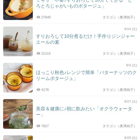
ろとろじゃがいものポタージュ」
27649
タラゴン（奥津純子）
9/10 (土)
すりおろして10分煮るだけ！手作りジンジャー
エールの素
31215
タラゴン（奥津純子）
9/3 (土)
ほっこり秋色♪レンジで簡単「バターナッツのク
リームポタージュ」
4178
タラゴン（奥津純子）
8/27 (土)
美容＆健康に♪朝に飲みたい「オクラウォータ
ー」
7827
タラゴン（奥津純子）
8/20 (土)