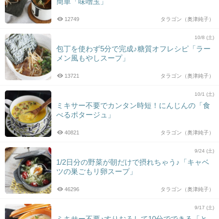
簡単「味噌玉」
12749
タラゴン（奥津純子）
10/8 (土)
包丁を使わず5分で完成♪糖質オフレシピ「ラー
メン風もやしスープ」
13721
タラゴン（奥津純子）
10/1 (土)
ミキサー不要でカンタン時短！にんじんの「食
べるポタージュ」
40821
タラゴン（奥津純子）
9/24 (土)
1/2日分の野菜が朝だけで摂れちゃう♪「キャベ
ツの巣ごもリ卵スープ」
46296
タラゴン（奥津純子）
9/17 (土)
ミキサー不要♪すりおろして10分でできる「と