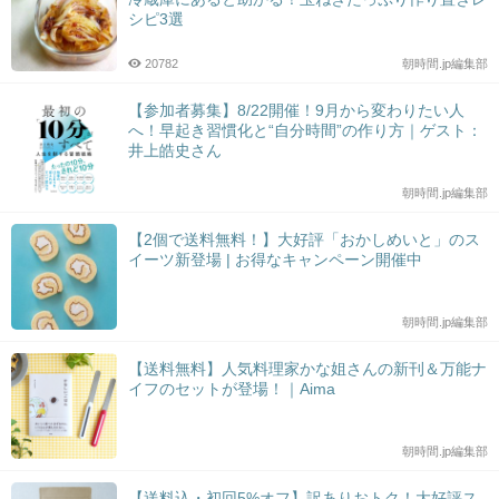
シピ3選
20782
朝時間.jp編集部
【参加者募集】8/22開催！9月から変わりたい人
へ！早起き習慣化と“自分時間”の作り方｜ゲスト：
井上皓史さん
朝時間.jp編集部
【2個で送料無料！】大好評「おかしめいと」のス
イーツ新登場 | お得なキャンペーン開催中
朝時間.jp編集部
【送料無料】人気料理家かな姐さんの新刊＆万能ナ
イフのセットが登場！｜Aima
朝時間.jp編集部
【送料込・初回5%オフ】訳ありおトク！大好評ス