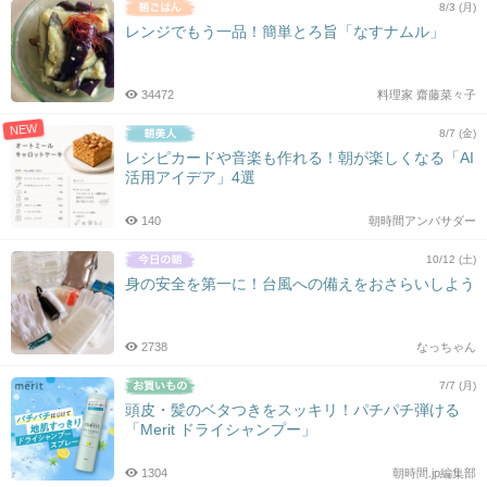
8/3 (月)
レンジでもう一品！簡単とろ旨「なすナムル」
34472
料理家 齋藤菜々子
NEW
8/7 (金)
レシピカードや音楽も作れる！朝が楽しくなる「AI
活用アイデア」4選
140
朝時間アンバサダー
10/12 (土)
身の安全を第一に！台風への備えをおさらいしよう
2738
なっちゃん
7/7 (月)
頭皮・髪のベタつきをスッキリ！パチパチ弾ける
「Merit ドライシャンプー」
1304
朝時間.jp編集部