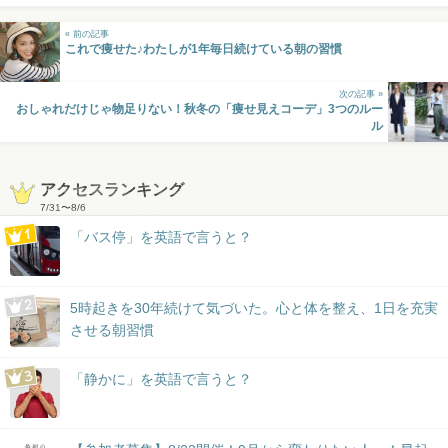
« 前の記事
これで痩せた♪わたしが1年毎日続けている朝の習慣
次の記事 »
おしゃれだけじゃ物足りない！秋冬の「痩せ見えコーデ」3つのルー
ル
アクセスランキング
7/31
〜
8/6
「バス停」を英語で言うと？
5時起きを30年続けて気づいた。心と体を整え、1日を充実
させる朝習慣
「静かに」を英語で言うと？