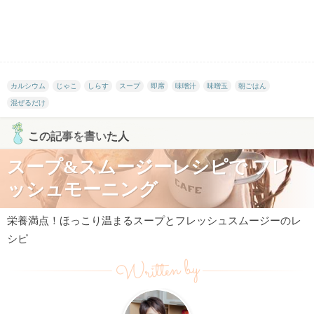
カルシウム
じゃこ
しらす
スープ
即席
味噌汁
味噌玉
朝ごはん
混ぜるだけ
この記事を書いた人
スープ&スムージーレシピで フレ
ッシュモーニング
栄養満点！ほっこり温まるスープとフレッシュスムージーのレ
シピ
Written by