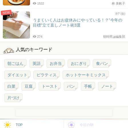
1522
林 美帆子
NEW
8/7 (金)
うまくいく人はお盆休みにやっている！？”今年の
目標”立て直しノート術3選
274
朝時間.jp編集部
人気のキーワード
朝ごはん
英語
お弁当
おにぎり
食パン
ダイエット
ピラティス
ホットケーキミックス
白菜
豆腐
トースト
パン
手帳
ノート
片づけ
TOP
今日の朝