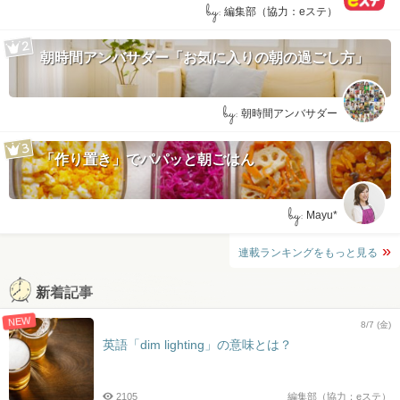
by:
編集部（協力：eステ）
朝時間アンバサダー「お気に入りの朝の過ごし方」
by:
朝時間アンバサダー
「作り置き」でパパッと朝ごはん
by:
Mayu*
連載ランキングをもっと見る
新着記事
NEW
8/7 (金)
英語「dim lighting」の意味とは？
2105
編集部（協力：eステ）