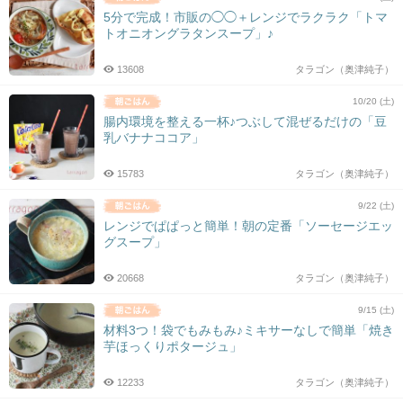
5分で完成！市販の◯◯＋レンジでラクラク「トマ
トオニオングラタンスープ」♪
13608
タラゴン（奥津純子）
10/20 (土)
腸内環境を整える一杯♪つぶして混ぜるだけの「豆
乳バナナココア」
15783
タラゴン（奥津純子）
9/22 (土)
レンジでぱぱっと簡単！朝の定番「ソーセージエッ
グスープ」
20668
タラゴン（奥津純子）
9/15 (土)
材料3つ！袋でもみもみ♪ミキサーなしで簡単「焼き
芋ほっくりポタージュ」
12233
タラゴン（奥津純子）