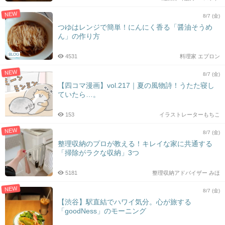
NEW
8/7 (金)
つゆはレンジで簡単！にんにく香る「醤油そうめ
ん」の作り方
BLOG
4531
料理家 エプロン
NEW
8/7 (金)
【四コマ漫画】vol.217｜夏の風物詩！うたた寝し
ていたら…。
153
イラストレーターもちこ
NEW
8/7 (金)
整理収納のプロが教える！キレイな家に共通する
「掃除がラクな収納」3つ
5181
整理収納アドバイザー みほ
NEW
8/7 (金)
【渋谷】駅直結でハワイ気分。心が旅する
「goodNess」のモーニング