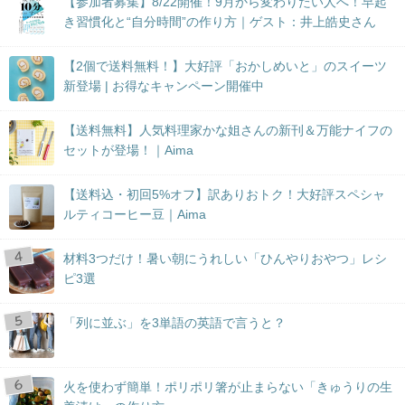
【参加者募集】8/22開催！9月から変わりたい人へ！早起
き習慣化と“自分時間”の作り方｜ゲスト：井上皓史さん
【2個で送料無料！】大好評「おかしめいと」のスイーツ
新登場 | お得なキャンペーン開催中
【送料無料】人気料理家かな姐さんの新刊＆万能ナイフの
セットが登場！｜Aima
【送料込・初回5%オフ】訳ありおトク！大好評スペシャ
ルティコーヒー豆｜Aima
材料3つだけ！暑い朝にうれしい「ひんやりおやつ」レシ
ピ3選
「列に並ぶ」を3単語の英語で言うと？
火を使わず簡単！ポリポリ箸が止まらない「きゅうりの生