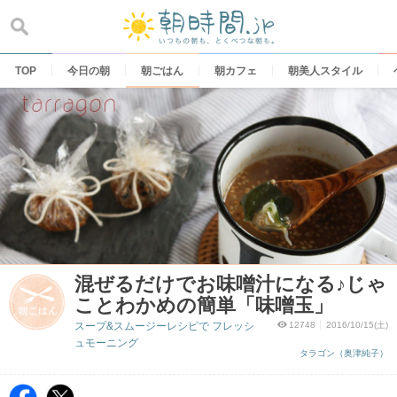
Skip
to
content
TOP
今日の朝
朝ごはん
朝カフェ
朝美人スタイル
混ぜるだけでお味噌汁になる♪じゃ
ことわかめの簡単「味噌玉」
スープ&スムージーレシピで フレッシ
12748
2016/10/15(土)
ュモーニング
タラゴン（奥津純子）