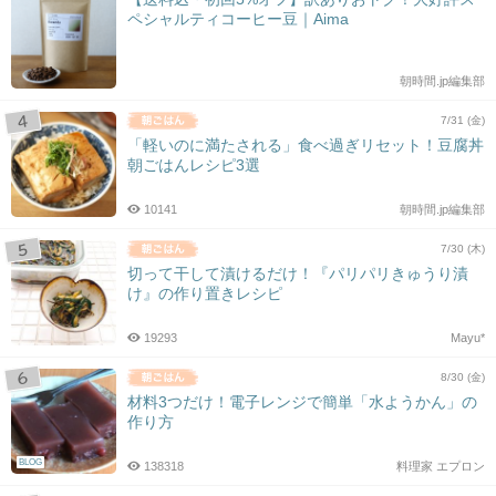
ペシャルティコーヒー豆｜Aima
朝時間.jp編集部
7/31 (金)
「軽いのに満たされる」食べ過ぎリセット！豆腐丼
朝ごはんレシピ3選
10141
朝時間.jp編集部
7/30 (木)
切って干して漬けるだけ！『パリパリきゅうり漬
け』の作り置きレシピ
19293
Mayu*
8/30 (金)
材料3つだけ！電子レンジで簡単「水ようかん」の
作り方
BLOG
138318
料理家 エプロン