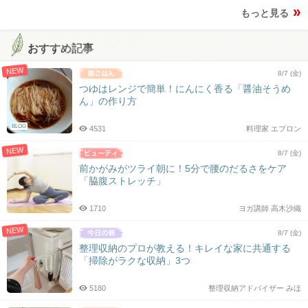
もっと見る
おすすめ記事
NEW
8/7 (金)
つゆはレンジで簡単！にんにく香る「醤油そうめ
ん」の作り方
BLOG
4531
料理家 エプロン
NEW
8/7 (金)
前かがみがツライ朝に！5分で腰のだるさをケア
「脇腹ストレッチ」
1710
ヨガ講師 高木沙織
NEW
8/7 (金)
整理収納のプロが教える！キレイな家に共通する
「掃除がラクな収納」3つ
5180
整理収納アドバイザー みほ