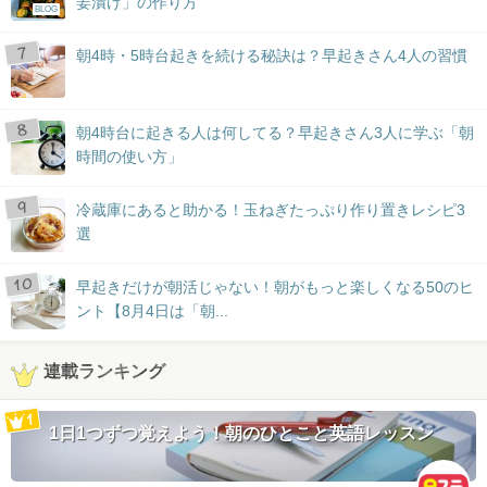
姜漬け」の作り方
BLOG
朝4時・5時台起きを続ける秘訣は？早起きさん4人の習慣
朝4時台に起きる人は何してる？早起きさん3人に学ぶ「朝
時間の使い方」
冷蔵庫にあると助かる！玉ねぎたっぷり作り置きレシピ3
選
早起きだけが朝活じゃない！朝がもっと楽しくなる50のヒ
ント【8月4日は「朝...
連載ランキング
1日1つずつ覚えよう！朝のひとこと英語レッスン