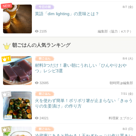
NEW
8/7 (金)
英語「dim lighting」の意味とは？
2105
編集部（協力：eステ）
朝ごはんの人気ランキング
8/4 (火)
材料3つだけ！暑い朝にうれしい「ひんやりおや
つ」レシピ3選
32685
朝時間.jp編集部
7/31 (金)
火を使わず簡単！ポリポリ箸が止まらない「きゅう
りの生姜漬け」の作り方
BLOG
24021
料理家 エプロン
8/2 (日)
冷蔵庫にあると助かる！玉ねぎたっぷり作り置きレ