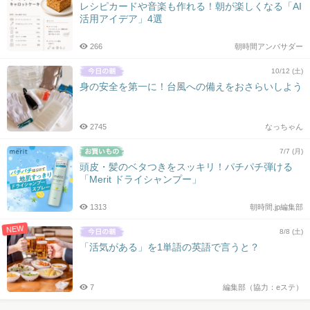
レシピカードや音楽も作れる！朝が楽しくなる「AI
活用アイデア」4選
266
朝時間アンバサダー
10/12 (土)
身の安全を第一に！台風への備えをおさらいしよう
2745
なっちゃん
7/7 (月)
頭皮・髪のベタつきをスッキリ！パチパチ弾ける
「Merit ドライシャンプー」
1313
朝時間.jp編集部
NEW
8/8 (土)
「活気がある」を1単語の英語で言うと？
7
編集部（協力：eステ）