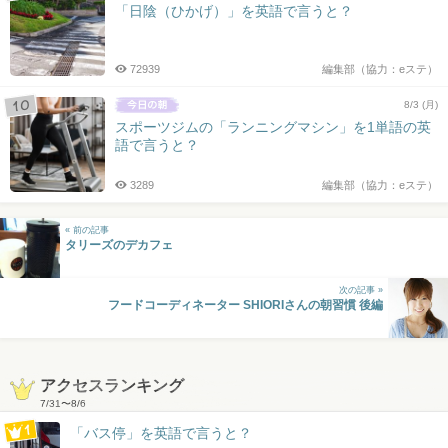
「日陰（ひかげ）」を英語で言うと？
72939
編集部（協力：eステ）
8/3 (月)
スポーツジムの「ランニングマシン」を1単語の英
語で言うと？
3289
編集部（協力：eステ）
« 前の記事
タリーズのデカフェ
次の記事 »
フードコーディネーター SHIORIさんの朝習慣 後編
アクセスランキング
7/31
〜
8/6
「バス停」を英語で言うと？