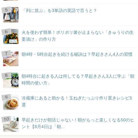
「列に並ぶ」を3単語の英語で言うと？
火を使わず簡単！ポリポリ箸が止まらない「きゅうりの生
姜漬け」の作り方
BLOG
朝4時・5時台起きを続ける秘訣は？早起きさん4人の習慣
朝4時台に起きる人は何してる？早起きさん3人に学ぶ「朝
時間の使い方」
冷蔵庫にあると助かる！玉ねぎたっぷり作り置きレシピ3
選
早起きだけが朝活じゃない！朝がもっと楽しくなる50のヒ
ント【8月4日は「朝...