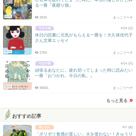
る一冊『夜廻り猫』
BLOG
2634
まっこリ〜ナ
6/28 (日)
休日の読書に元気がもらえる一冊を！大久保佳代子
さん文庫エッセイ
BLOG
2704
まっこリ〜ナ
6/14 (日)
頑張るあなたに。疲れ切ってしまった時に読みたい
一冊『おつかれ、今日の私。』
BLOG
36931
まっこリ〜ナ
もっと見る
おすすめ記事
8/7 (金)
「ポリポリ食感が楽しい」火を使わない！きゅうり