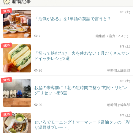
新着記事
NEW
8/8 (土)
「活気がある」を1単語の英語で言うと？
7
編集部（協力：eステ）
NEW
8/8 (土)
「切って挟むだけ」火を使わない！具だくさんサン
ドイッチレシピ3選
26
朝時間.jp編集部
NEW
8/8 (土)
お盆の来客前に！朝の短時間で整う“玄関・リビン
グ”リセット術3選
20
朝時間.jp編集部
NEW
8/8 (土)
せいろでモーニング！マーマレード醤油タレの「彩
り温野菜プレート」