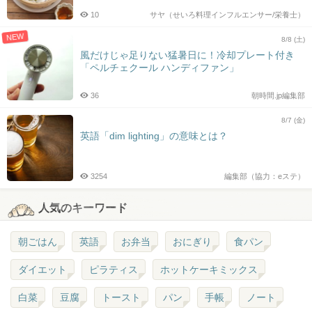
10
サヤ（せいろ料理インフルエンサー/栄養士）
NEW
8/8 (土)
風だけじゃ足りない猛暑日に！冷却プレート付き
「ペルチェクール ハンディファン」
36
朝時間.jp編集部
8/7 (金)
英語「dim lighting」の意味とは？
3254
編集部（協力：eステ）
人気のキーワード
朝ごはん
英語
お弁当
おにぎり
食パン
ダイエット
ピラティス
ホットケーキミックス
白菜
豆腐
トースト
パン
手帳
ノート