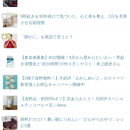
5時起きを30年続けて気づいた。心と体を整え、1日を充実
させる朝習慣
「静かに」を英語で言うと？
【参加者募集】8/22開催！9月から変わりたい人へ！早起
き習慣化と“自分時間”の作り方｜ゲスト：井上皓史さん
【2個で送料無料！】大好評「おかしめいと」のスイーツ
新登場 | お得なキャンペーン開催中
【送料込・初回5%オフ】訳ありおトク！大好評スペシャ
ルティコーヒー豆｜Aima
材料3つだけ！暑い朝にうれしい「ひんやりおやつ」レシ
ピ3選