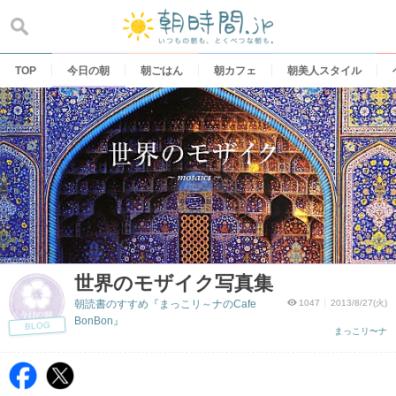
Skip
to
content
TOP
今日の朝
朝ごはん
朝カフェ
朝美人スタイル
世界のモザイク写真集
朝読書のすすめ『まっこリ～ナのCafe
1047
2013/8/27(火)
BonBon』
BLOG
まっこリ〜ナ