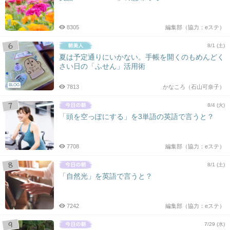
8305
編集部（協力：eステ）
8/1 (土)
夏は予定通りにいかない。手帳を開くのもめんどく
さい日の「ふせん」活用術
BLOG
7813
かなころ（石山可奈子）
8/4 (火)
「頭を空っぽにする」を3単語の英語で言うと？
7708
編集部（協力：eステ）
8/1 (土)
「自然光」を英語で言うと？
7242
編集部（協力：eステ）
7/29 (水)