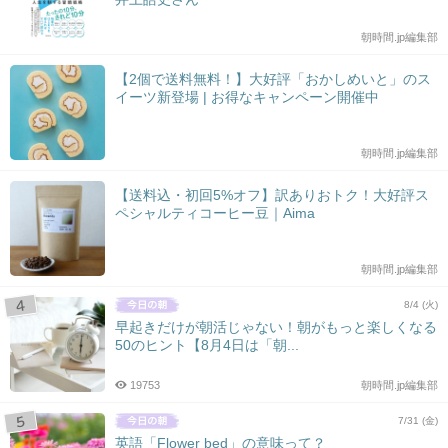
朝時間.jp編集部
【2個で送料無料！】大好評「おかしめいと」のス
イーツ新登場 | お得なキャンペーン開催中
朝時間.jp編集部
【送料込・初回5%オフ】訳ありおトク！大好評ス
ペシャルティコーヒー豆｜Aima
朝時間.jp編集部
8/4 (火)
早起きだけが朝活じゃない！朝がもっと楽しくなる
50のヒント【8月4日は「朝...
19753
朝時間.jp編集部
7/31 (金)
英語「Flower bed」の意味って？