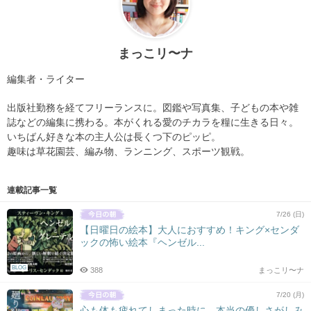
まっこリ〜ナ
編集者・ライター
出版社勤務を経てフリーランスに。図鑑や写真集、子どもの本や雑
誌などの編集に携わる。本がくれる愛のチカラを糧に生きる日々。
いちばん好きな本の主人公は長くつ下のピッピ。
趣味は草花園芸、編み物、ランニング、スポーツ観戦。
連載記事一覧
7/26 (日)
【日曜日の絵本】大人におすすめ！キング×センダ
ックの怖い絵本『ヘンゼル...
BLOG
388
まっこリ〜ナ
7/20 (月)
心も体も疲れてしまった時に。本当の優しさがしみ