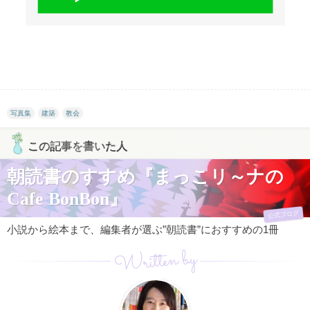
写真集
建築
教会
この記事を書いた人
朝読書のすすめ『まっこリ～ナの
Cafe BonBon』
公式ブログ
小説から絵本まで、編集者が選ぶ”朝読書”におすすめの1冊
Written by