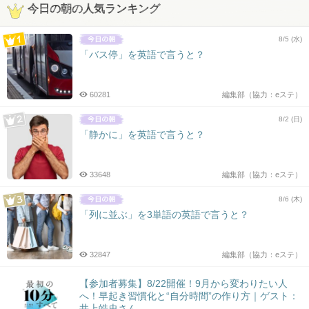
今日の朝の人気ランキング
8/5 (水)
「バス停」を英語で言うと？
60281
編集部（協力：eステ）
8/2 (日)
「静かに」を英語で言うと？
33648
編集部（協力：eステ）
8/6 (木)
「列に並ぶ」を3単語の英語で言うと？
32847
編集部（協力：eステ）
【参加者募集】8/22開催！9月から変わりたい人
へ！早起き習慣化と“自分時間”の作り方｜ゲスト：
井上皓史さん