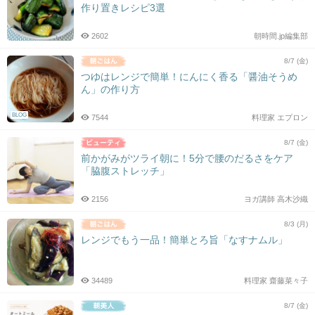
作り置きレシピ3選
2602
朝時間.jp編集部
8/7 (金)
つゆはレンジで簡単！にんにく香る「醤油そうめ
ん」の作り方
BLOG
7544
料理家 エプロン
8/7 (金)
前かがみがツライ朝に！5分で腰のだるさをケア
「脇腹ストレッチ」
2156
ヨガ講師 高木沙織
8/3 (月)
レンジでもう一品！簡単とろ旨「なすナムル」
34489
料理家 齋藤菜々子
8/7 (金)