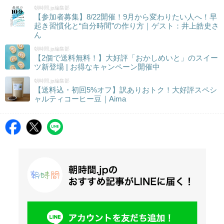
朝時間.jp編集部
【参加者募集】8/22開催！9月から変わりたい人へ！早
起き習慣化と“自分時間”の作り方｜ゲスト：井上皓史さ
ん
朝時間.jp編集部
【2個で送料無料！】大好評「おかしめいと」のスイー
ツ新登場 | お得なキャンペーン開催中
朝時間.jp編集部
【送料込・初回5%オフ】訳ありおトク！大好評スペシ
ャルティコーヒー豆｜Aima