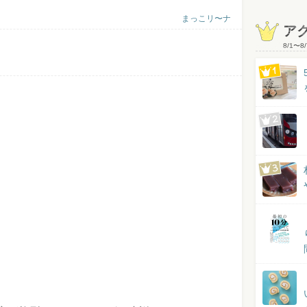
まっこリ〜ナ
ア
8/1
〜
8/