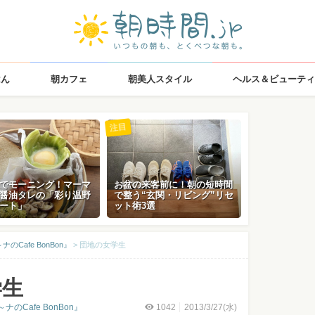
はん
朝カフェ
朝美人スタイル
ヘルス＆ビューティ
注目
でモーニング！マーマ
お盆の来客前に！朝の短時間
醤油タレの「彩り温野
で整う“玄関・リビング”リセ
ート」
ット術3選
Cafe BonBon』
>
団地の女学生
学生
Cafe BonBon』
1042
2013/3/27(水)