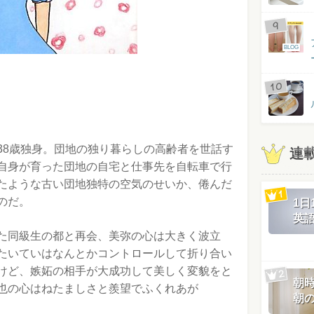
BLOG
38歳独身。団地の独り暮らしの高齢者を世話す
連
自身が育った団地の自宅と仕事先を自転車で行
たような古い団地独特の空気のせいか、倦んだ
のだ。
1
英
た同級生の都と再会、美弥の心は大きく波立
たいていはなんとかコントロールして折り合い
けど、嫉妬の相手が大成功して美しく変貌をと
朝
也の心はねたましさと羨望でふくれあが
朝