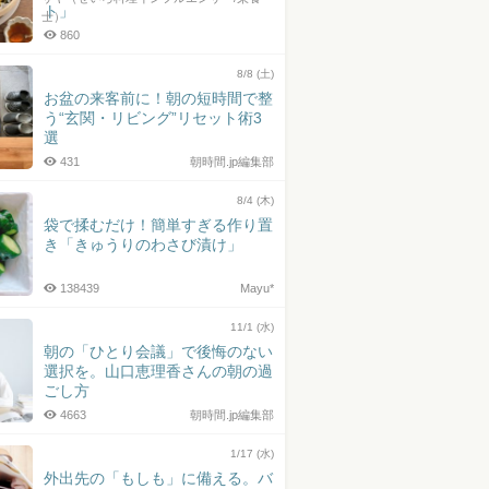
ト」
士）
860
8/8 (土)
お盆の来客前に！朝の短時間で整
う“玄関・リビング”リセット術3
選
431
朝時間.jp編集部
8/4 (木)
袋で揉むだけ！簡単すぎる作り置
き「きゅうりのわさび漬け」
138439
Mayu*
11/1 (水)
朝の「ひとり会議」で後悔のない
選択を。山口恵理香さんの朝の過
ごし方
4663
朝時間.jp編集部
1/17 (水)
外出先の「もしも」に備える。バ