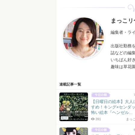
W
まっこリ
編集者・ラ
出版社勤務
誌などの編
いちばん好
趣味は草花
連載記事一覧
【日曜日の絵本】大人
すめ！キング×センダ
怖い絵本『ヘンゼル...
BLOG
391
まっ