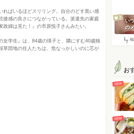
いればいるほどスリリング。自分のどす黒い感
読後感の良さにつながっている。派遣先の家庭
い
家政婦は見た！』の市原悦子さんみたい。
のメ
by:
稲
女学生』は、84歳の瑛子と、隣にすむ40歳独
桜草団地の住人たちは、危なっかしいのに芯が
お
。
NEW
NEW