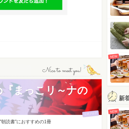
NEW
Nice to meet you!
め『まっこリ～ナの
新
NEW
公式ブログ
朝読書”におすすめの1冊