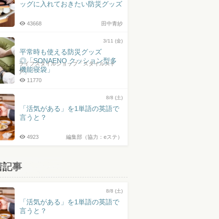
ッグに入れておきたい防災グッズ
43668
田中青紗
3/11 (金)
平常時も使える防災グッズ
◎「SONAENO クッション型多
ライフスタイルショップ「スタイルスト
機能寝袋」
ア」
11770
8/8 (土)
「活気がある」を1単語の英語で
言うと？
4923
編集部（協力：eステ）
着記事
8/8 (土)
「活気がある」を1単語の英語で
言うと？