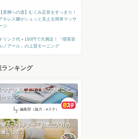
【美脚への道】むくみ足首をすっきり！
アキレス腱がシュッと見える簡単マッサ
ージ
ドリンク代＋150円で大満足！「喫茶室
ルノアール」の上質モーニング
載ランキング
日1つずつ覚えよう！朝のひとこと
語レッスン
by:
編集部（協力：eステ）
時間アンバサダー「お気に入りの
の過ごし方」