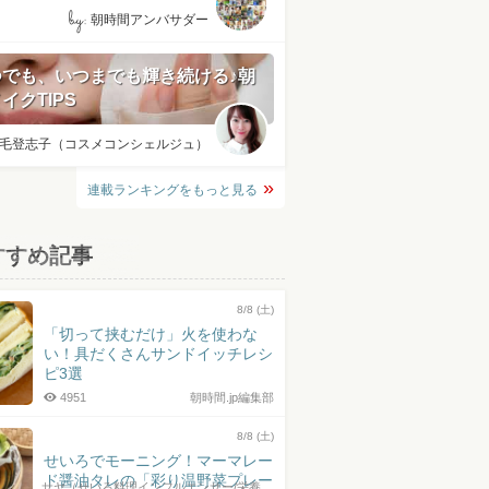
by:
朝時間アンバサダー
つでも、いつまでも輝き続ける♪朝
イクTIPS
毛登志子（コスメコンシェルジュ）
連載ランキングをもっと見る
すすめ記事
8/8 (土)
「切って挟むだけ」火を使わな
い！具だくさんサンドイッチレシ
ピ3選
4951
朝時間.jp編集部
8/8 (土)
せいろでモーニング！マーマレー
ド醤油タレの「彩り温野菜プレー
サヤ（せいろ料理インフルエンサー/栄養