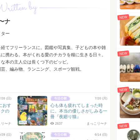
ritten by
NEW
〜ナ
イター
を経てフリーランスに。図鑑や写真集、子どもの本や雑
NEW
集に携わる。本がくれる愛のチカラを糧に生きる日々。
きな本の主人公は長くつ下のピッピ。
園芸、編み物、ランニング、スポーツ観戦。
NEW
7/26 (日)
7/20 (月)
におす
心も体も疲れてしまった時
ックの
に。本当の優しさがしみる一
冊『夜廻り猫』
BLOG
こリ〜ナ
2637
まっこリ〜ナ
NEW
6/28 (日)
6/14 (日)