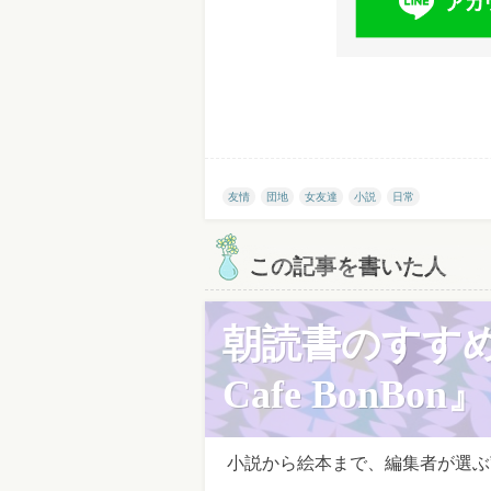
友情
団地
女友達
小説
日常
この記事を書いた人
朝読書のすす
Cafe BonBon』
小説から絵本まで、編集者が選ぶ”