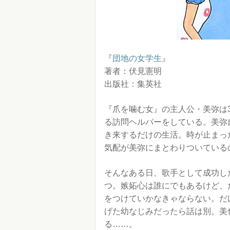
『
団地の女学生
』
著者：伏見憲明
出版社：集英社
『爪を噛む女』の主人公・美弥は
る訪問ヘルパーをしている。美弥
き来するだけの生活。時が止まっ
気配が美弥にまとわりついている
そんなある日、歌手として成功し
つ。嫉妬心は誰にでもあるけど、
をつけていかなきゃならない。だ
げた幼なじみだったら話は別。美
る……。