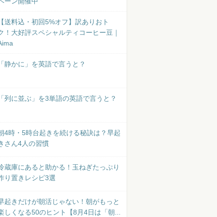
ペーン開催中
【送料込・初回5%オフ】訳ありおト
ク！大好評スペシャルティコーヒー豆｜
Aima
「静かに」を英語で言うと？
「列に並ぶ」を3単語の英語で言うと？
朝4時・5時台起きを続ける秘訣は？早起
きさん4人の習慣
冷蔵庫にあると助かる！玉ねぎたっぷり
作り置きレシピ3選
早起きだけが朝活じゃない！朝がもっと
楽しくなる50のヒント【8月4日は「朝...