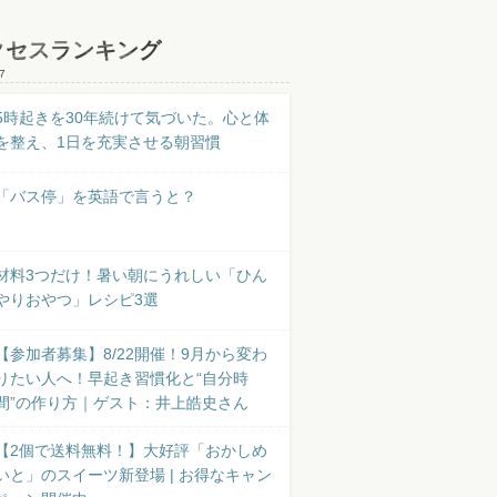
クセスランキング
7
5時起きを30年続けて気づいた。心と体
を整え、1日を充実させる朝習慣
「バス停」を英語で言うと？
材料3つだけ！暑い朝にうれしい「ひん
やりおやつ」レシピ3選
【参加者募集】8/22開催！9月から変わ
りたい人へ！早起き習慣化と“自分時
間”の作り方｜ゲスト：井上皓史さん
【2個で送料無料！】大好評「おかしめ
いと」のスイーツ新登場 | お得なキャン