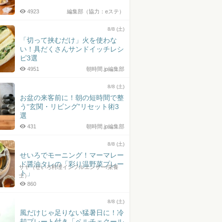
4923
編集部（協力：eステ）
8/8 (土)
「切って挟むだけ」火を使わな
い！具だくさんサンドイッチレシ
ピ3選
4951
朝時間.jp編集部
8/8 (土)
お盆の来客前に！朝の短時間で整
う“玄関・リビング”リセット術3
選
431
朝時間.jp編集部
8/8 (土)
せいろでモーニング！マーマレー
ド醤油タレの「彩り温野菜プレー
サヤ（せいろ料理インフルエンサー/栄養
ト」
士）
860
8/8 (土)
風だけじゃ足りない猛暑日に！冷
却プレート付き「ペルチェクール