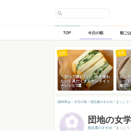
TOP
今日の朝
朝ご
Skip
注目
注目
to
content
「切って挟むだけ」火を使わ
せいろ
ない！具だくさんサンドイッ
レード
チレシピ3選
菜プレ
朝時間.jp
>
今日の朝
>
朝読書のすすめ『まっこリ～ナの
団地の女
朝読書のすすめ『まっこリ～ナの