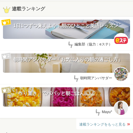
連載ランキング
1日1つずつ覚えよう！朝のひとこと英語レッスン
by:
編集部（協力：eステ）
朝時間アンバサダー「お気に入りの朝の過ごし方」
by:
朝時間アンバサダー
「作り置き」でパパッと朝ごはん
by:
Mayu*
連載ランキングをもっと見る