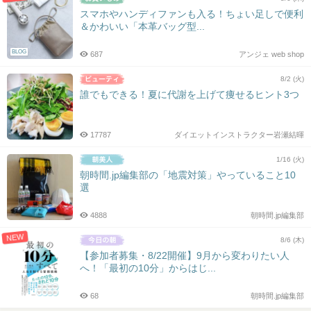
スマホやハンディファンも入る！ちょい足しで便利
＆かわいい「本革バッグ型...
BLOG
687
アンジェ web shop
8/2 (火)
誰でもできる！夏に代謝を上げて痩せるヒント3つ
17787
ダイエットインストラクター岩瀬結暉
1/16 (火)
朝時間.jp編集部の「地震対策」やっていること10
選
4888
朝時間.jp編集部
NEW
8/6 (木)
【参加者募集・8/22開催】9月から変わりたい人
へ！「最初の10分」からはじ...
68
朝時間.jp編集部