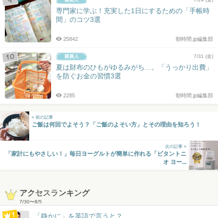
専門家に学ぶ！充実した1日にするための「手帳時
間」のコツ3選
25842
朝時間.jp編集部
7/31 (金)
夏は財布のひもがゆるみがち…。「うっかり出費」
を防ぐお金の習慣3選
2285
朝時間.jp編集部
« 前の記事
ご飯は何回でよそう？「ご飯のよそい方」とその理由を知ろう！
次の記事 »
「家計にもやさしい！」毎日ヨーグルトが簡単に作れる「ビタントニ
オ ヨー...
アクセスランキング
7/30
〜
8/5
「静かに」を英語で言うと？