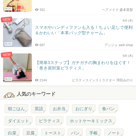
BLOG
352
ヘアメイク 森本英梨
NEW
8/6 (木)
スマホやハンディファンも入る！ちょい足しで便利
＆かわいい「本革バッグ型チャーム」
BLOG
687
アンジェ web shop
NEW
8/6 (木)
【簡単3ステップ】ガチガチの胸まわりをほぐす！
「巻き肩対策ピラティス」
BLOG
2144
ピラティスインストラクター 澤田みのり
人気のキーワード
朝ごはん
英語
お弁当
おにぎり
食パン
ダイエット
ピラティス
ホットケーキミックス
白菜
豆腐
トースト
パン
手帳
ノート