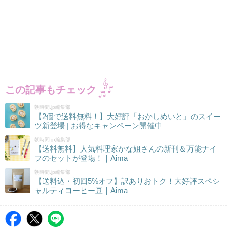
この記事もチェック
朝時間.jp編集部
【2個で送料無料！】大好評「おかしめいと」のスイー
ツ新登場 | お得なキャンペーン開催中
朝時間.jp編集部
【送料無料】人気料理家かな姐さんの新刊＆万能ナイ
フのセットが登場！｜Aima
朝時間.jp編集部
【送料込・初回5%オフ】訳ありおトク！大好評スペシ
ャルティコーヒー豆｜Aima