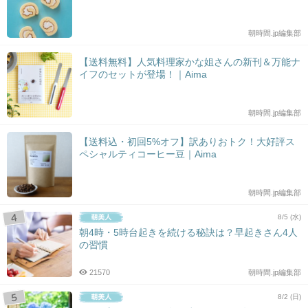
朝時間.jp編集部
【送料無料】人気料理家かな姐さんの新刊＆万能ナ
イフのセットが登場！｜Aima
朝時間.jp編集部
【送料込・初回5%オフ】訳ありおトク！大好評ス
ペシャルティコーヒー豆｜Aima
朝時間.jp編集部
8/5 (水)
朝4時・5時台起きを続ける秘訣は？早起きさん4人
の習慣
21570
朝時間.jp編集部
8/2 (日)