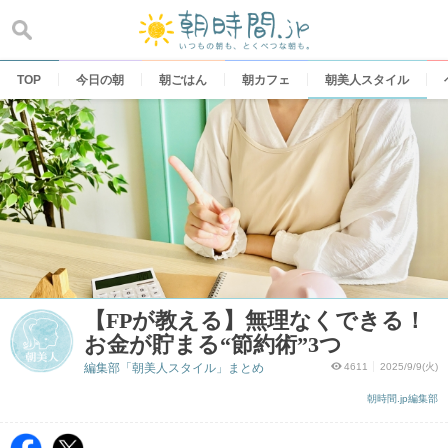
Skip
to
content
TOP
今日の朝
朝ごはん
朝カフェ
朝美人スタイル
【FPが教える】無理なくできる！
お金が貯まる“節約術”3つ
編集部「朝美人スタイル」まとめ
4611
2025/9/9(火)
朝時間.jp編集部