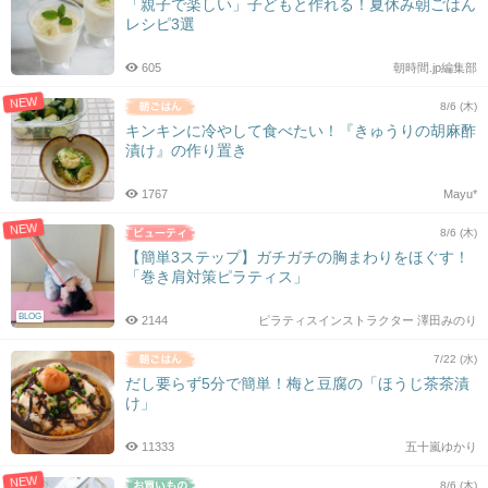
「親子で楽しい」子どもと作れる！夏休み朝ごはん
レシピ3選
605
朝時間.jp編集部
NEW
8/6 (木)
キンキンに冷やして食べたい！『きゅうりの胡麻酢
漬け』の作り置き
1767
Mayu*
NEW
8/6 (木)
【簡単3ステップ】ガチガチの胸まわりをほぐす！
「巻き肩対策ピラティス」
BLOG
2144
ピラティスインストラクター 澤田みのり
7/22 (水)
だし要らず5分で簡単！梅と豆腐の「ほうじ茶茶漬
け」
11333
五十嵐ゆかり
NEW
8/6 (木)