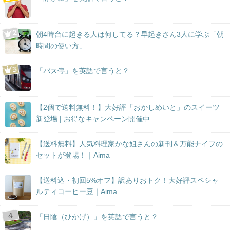
朝4時台に起きる人は何してる？早起きさん3人に学ぶ「朝
時間の使い方」
「バス停」を英語で言うと？
【2個で送料無料！】大好評「おかしめいと」のスイーツ
新登場 | お得なキャンペーン開催中
【送料無料】人気料理家かな姐さんの新刊＆万能ナイフの
セットが登場！｜Aima
【送料込・初回5%オフ】訳ありおトク！大好評スペシャ
ルティコーヒー豆｜Aima
「日陰（ひかげ）」を英語で言うと？