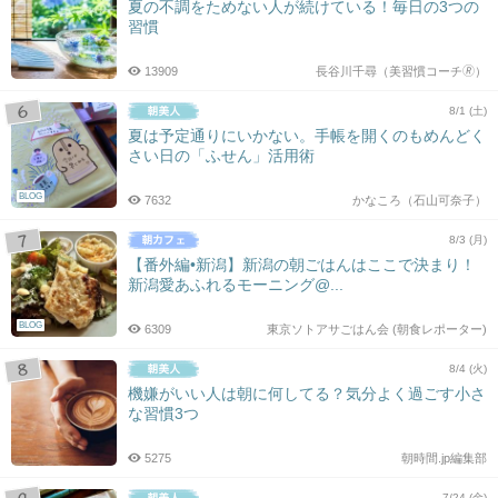
夏の不調をためない人が続けている！毎日の3つの
習慣
13909
長谷川千尋（美習慣コーチ🄬）
8/1 (土)
夏は予定通りにいかない。手帳を開くのもめんどく
さい日の「ふせん」活用術
BLOG
7632
かなころ（石山可奈子）
8/3 (月)
【番外編•新潟】新潟の朝ごはんはここで決まり！
新潟愛あふれるモーニング@...
BLOG
6309
東京ソトアサごはん会 (朝食レポーター)
8/4 (火)
機嫌がいい人は朝に何してる？気分よく過ごす小さ
な習慣3つ
5275
朝時間.jp編集部
7/24 (金)