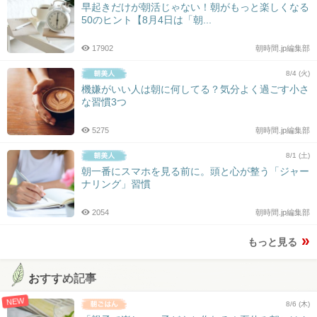
早起きだけが朝活じゃない！朝がもっと楽しくなる
50のヒント【8月4日は「朝...
17902
朝時間.jp編集部
8/4 (火)
機嫌がいい人は朝に何してる？気分よく過ごす小さ
な習慣3つ
5275
朝時間.jp編集部
8/1 (土)
朝一番にスマホを見る前に。頭と心が整う「ジャー
ナリング」習慣
2054
朝時間.jp編集部
もっと見る
おすすめ記事
NEW
8/6 (木)