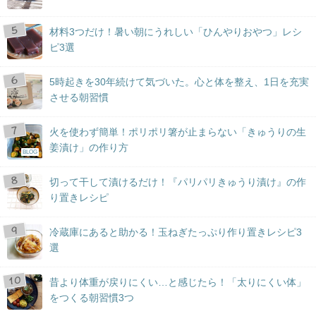
材料3つだけ！暑い朝にうれしい「ひんやりおやつ」レシ
ピ3選
5時起きを30年続けて気づいた。心と体を整え、1日を充実
させる朝習慣
火を使わず簡単！ポリポリ箸が止まらない「きゅうりの生
姜漬け」の作り方
BLOG
切って干して漬けるだけ！『パリパリきゅうり漬け』の作
り置きレシピ
冷蔵庫にあると助かる！玉ねぎたっぷり作り置きレシピ3
選
昔より体重が戻りにくい…と感じたら！「太りにくい体」
をつくる朝習慣3つ