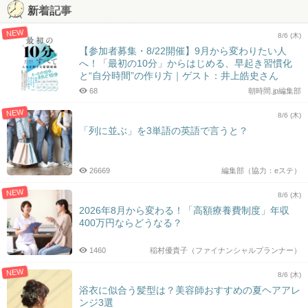
新着記事
NEW
8/6 (木)
【参加者募集・8/22開催】9月から変わりたい人
へ！「最初の10分」からはじめる、早起き習慣化
と“自分時間”の作り方｜ゲスト：井上皓史さん
68
朝時間.jp編集部
NEW
8/6 (木)
「列に並ぶ」を3単語の英語で言うと？
26669
編集部（協力：eステ）
NEW
8/6 (木)
2026年8月から変わる！「高額療養費制度」年収
400万円ならどうなる？
1460
稲村優貴子（ファイナンシャルプランナー）
NEW
8/6 (木)
浴衣に似合う髪型は？美容師おすすめの夏ヘアアレ
ンジ3選