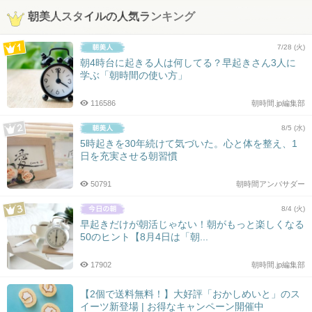
朝美人スタイルの人気ランキング
7/28 (火)
朝4時台に起きる人は何してる？早起きさん3人に
学ぶ「朝時間の使い方」
116586
朝時間.jp編集部
8/5 (水)
5時起きを30年続けて気づいた。心と体を整え、1
日を充実させる朝習慣
50791
朝時間アンバサダー
8/4 (火)
早起きだけが朝活じゃない！朝がもっと楽しくなる
50のヒント【8月4日は「朝...
17902
朝時間.jp編集部
【2個で送料無料！】大好評「おかしめいと」のス
イーツ新登場 | お得なキャンペーン開催中