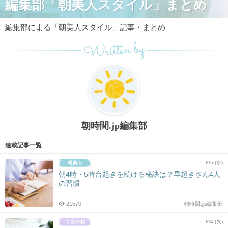
編集部「朝美人スタイル」まとめ
編集部による「朝美人スタイル」記事・まとめ
Written by
朝時間.jp編集部
連載記事一覧
8/5 (水)
朝4時・5時台起きを続ける秘訣は？早起きさん4人
の習慣
21570
朝時間.jp編集部
8/4 (火)