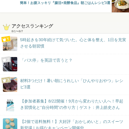
簡単！お腹スッキリ『腸活×発酵食品』朝ごはんレシピ3選
アクセスランキング
8/1
〜
8/7
5時起きを30年続けて気づいた。心と体を整え、1日を充実
させる朝習慣
「バス停」を英語で言うと？
材料3つだけ！暑い朝にうれしい「ひんやりおやつ」レシ
ピ3選
【参加者募集】8/22開催！9月から変わりたい人へ！早起
き習慣化と“自分時間”の作り方｜ゲスト：井上皓史さん
【2個で送料無料！】大好評「おかしめいと」のスイーツ
新登場 | お得なキャンペーン開催中