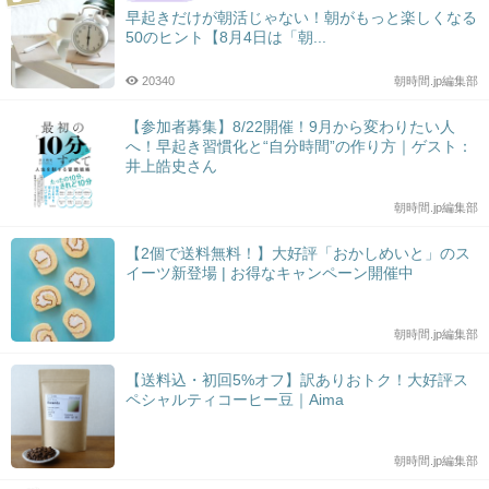
早起きだけが朝活じゃない！朝がもっと楽しくなる
50のヒント【8月4日は「朝...
20340
朝時間.jp編集部
【参加者募集】8/22開催！9月から変わりたい人
へ！早起き習慣化と“自分時間”の作り方｜ゲスト：
井上皓史さん
朝時間.jp編集部
【2個で送料無料！】大好評「おかしめいと」のス
イーツ新登場 | お得なキャンペーン開催中
朝時間.jp編集部
【送料込・初回5%オフ】訳ありおトク！大好評ス
ペシャルティコーヒー豆｜Aima
朝時間.jp編集部