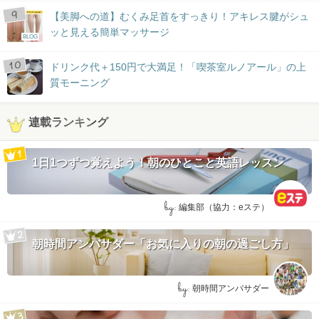
【美脚への道】むくみ足首をすっきり！アキレス腱がシュ
ッと見える簡単マッサージ
BLOG
ドリンク代＋150円で大満足！「喫茶室ルノアール」の上
質モーニング
連載ランキング
1日1つずつ覚えよう！朝のひとこと英語レッスン
by:
編集部（協力：eステ）
朝時間アンバサダー「お気に入りの朝の過ごし方」
by:
朝時間アンバサダー