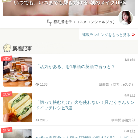
いつでも、いつまでも輝き続ける♪朝のメイクTIPS
by:
稲毛登志子（コスメコンシェルジュ）
連載ランキングをもっと見る
新着記事
NEW
8/8 (土)
「活気がある」を1単語の英語で言うと？
1133
編集部（協力：eステ）
NEW
8/8 (土)
「切って挟むだけ」火を使わない！具だくさんサン
ドイッチレシピ3選
2915
朝時間.jp編集部
NEW
8/8 (土)