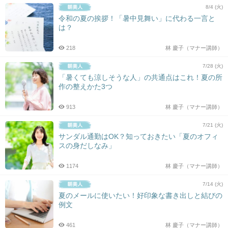
8/4 (火)
令和の夏の挨拶！「暑中見舞い」に代わる一言と
は？
218
林 慶子（マナー講師）
7/28 (火)
「暑くても涼しそうな人」の共通点はこれ！夏の所
作の整えかた3つ
913
林 慶子（マナー講師）
7/21 (火)
サンダル通勤はOK？知っておきたい「夏のオフィ
スの身だしなみ」
1174
林 慶子（マナー講師）
7/14 (火)
夏のメールに使いたい！好印象な書き出しと結びの
例文
461
林 慶子（マナー講師）