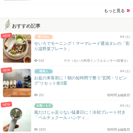
もっと見る
おすすめ記事
NEW
8/8 (土)
せいろでモーニング！マーマレード醤油タレの「彩
り温野菜プレート」
518
サヤ（せいろ料理インフルエンサー/栄養士）
NEW
8/8 (土)
お盆の来客前に！朝の短時間で整う“玄関・リビン
グ”リセット術3選
251
朝時間.jp編集部
NEW
8/8 (土)
風だけじゃ足りない猛暑日に！冷却プレート付き
「ペルチェクール ハンディ...
1833
朝時間.jp編集部