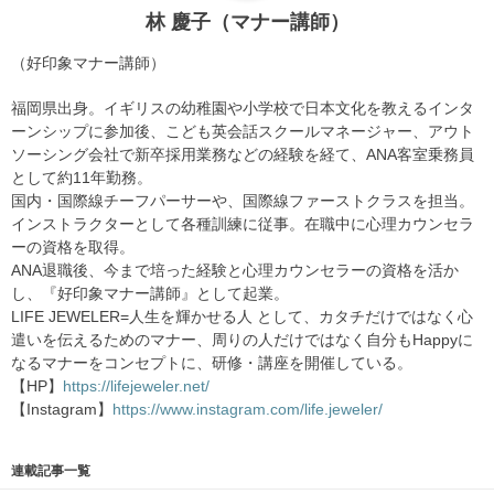
林 慶子（マナー講師）
（好印象マナー講師）
福岡県出身。イギリスの幼稚園や小学校で日本文化を教えるインタ
ーンシップに参加後、こども英会話スクールマネージャー、アウト
ソーシング会社で新卒採用業務などの経験を経て、ANA客室乗務員
として約11年勤務。
国内・国際線チーフパーサーや、国際線ファーストクラスを担当。
インストラクターとして各種訓練に従事。在職中に心理カウンセラ
ーの資格を取得。
ANA退職後、今まで培った経験と心理カウンセラーの資格を活か
し、『好印象マナー講師』として起業。
LIFE JEWELER=人生を輝かせる人 として、カタチだけではなく心
遣いを伝えるためのマナー、周りの人だけではなく自分もHappyに
なるマナーをコンセプトに、研修・講座を開催している。
【HP】
https://lifejeweler.net/
【Instagram】
https://www.instagram.com/life.jeweler/
連載記事一覧