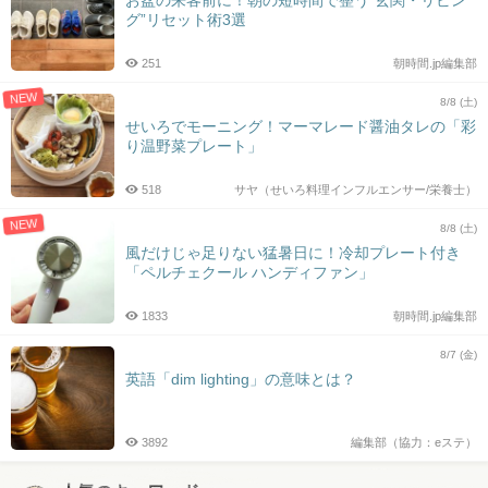
お盆の来客前に！朝の短時間で整う“玄関・リビン
グ”リセット術3選
251
朝時間.jp編集部
NEW
8/8 (土)
せいろでモーニング！マーマレード醤油タレの「彩
り温野菜プレート」
518
サヤ（せいろ料理インフルエンサー/栄養士）
NEW
8/8 (土)
風だけじゃ足りない猛暑日に！冷却プレート付き
「ペルチェクール ハンディファン」
1833
朝時間.jp編集部
8/7 (金)
英語「dim lighting」の意味とは？
3892
編集部（協力：eステ）