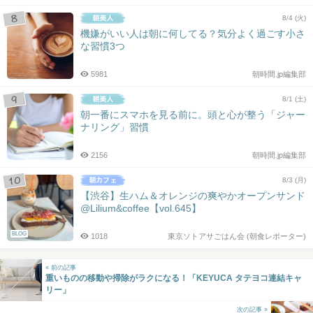
8/4 (火)
機嫌がいい人は朝に何してる？気分よく過ごす小さ
な習慣3つ
5981
朝時間.jp編集部
8/1 (土)
朝一番にスマホを見る前に。頭と心が整う「ジャー
ナリング」習慣
2156
朝時間.jp編集部
8/3 (月)
【渋谷】生ハム＆オレンジの爽やかオープンサンド
@Lilium&coffee【vol.645】
BLOG
1018
東京ソトアサごはん会 (朝食レポーター)
« 前の記事
重いものの移動や掃除がラクになる！「KEYUCA タテヨコ連結キャ
リー」
次の記事 »