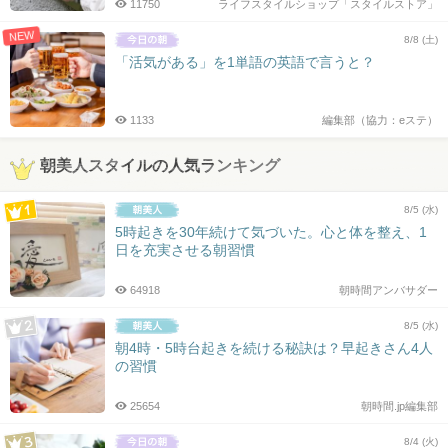
11750
ライフスタイルショップ「スタイルストア」
NEW
8/8 (土)
「活気がある」を1単語の英語で言うと？
1133
編集部（協力：eステ）
朝美人スタイルの人気ランキング
8/5 (水)
5時起きを30年続けて気づいた。心と体を整え、1
日を充実させる朝習慣
64918
朝時間アンバサダー
8/5 (水)
朝4時・5時台起きを続ける秘訣は？早起きさん4人
の習慣
25654
朝時間.jp編集部
8/4 (火)