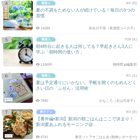
8/2 (日)
夏の不調をためない人が続けている！毎日の3つの
習慣
14289
長谷川千尋（美習慣コーチ🄬）
7/28 (火)
朝4時台に起きる人は何してる？早起きさん3人に
学ぶ「朝時間の使い方」
116690
朝時間.jp編集部
8/1 (土)
夏は予定通りにいかない。手帳を開くのもめんどく
さい日の「ふせん」活用術
BLOG
7840
かなころ（石山可奈子）
8/3 (月)
【番外編•新潟】新潟の朝ごはんはここで決まり！
新潟愛あふれるモーニング@...
BLOG
6741
東京ソトアサごはん会 (朝食レポーター)