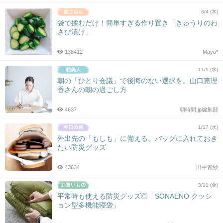
8/4 (木)
袋で揉むだけ！簡単すぎる作り置き「きゅうりのわ
さび漬け」
138412
Mayu*
11/1 (水)
朝の「ひとり会議」で後悔のない選択を。山口恵理
香さんの朝の過ごし方
4637
朝時間.jp編集部
1/17 (水)
外出先の「もしも」に備える。バッグに入れておき
たい防災グッズ
43634
田中青紗
3/11 (金)
平常時も使える防災グッズ◎「SONAENO クッシ
ョン型多機能寝袋」