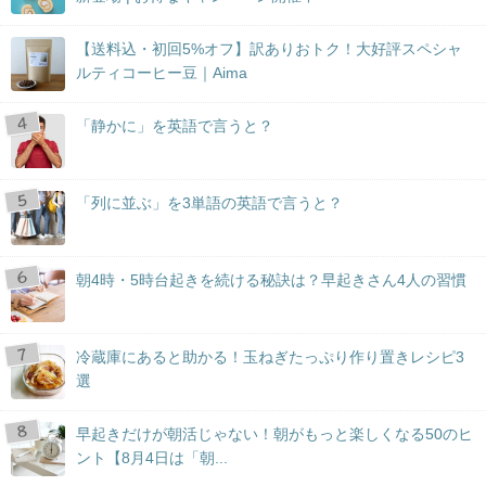
【送料込・初回5%オフ】訳ありおトク！大好評スペシャ
ルティコーヒー豆｜Aima
「静かに」を英語で言うと？
「列に並ぶ」を3単語の英語で言うと？
朝4時・5時台起きを続ける秘訣は？早起きさん4人の習慣
冷蔵庫にあると助かる！玉ねぎたっぷり作り置きレシピ3
選
早起きだけが朝活じゃない！朝がもっと楽しくなる50のヒ
ント【8月4日は「朝...