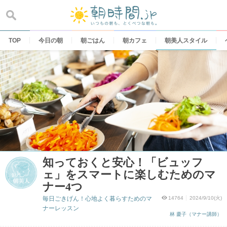
Skip
to
content
TOP
今日の朝
朝ごはん
朝カフェ
朝美人スタイル
知っておくと安心！「ビュッフ
ェ」をスマートに楽しむためのマ
ナー4つ
毎日ごきげん！心地よく暮らすためのマ
14764
2024/9/10(火)
ナーレッスン
林 慶子（マナー講師）