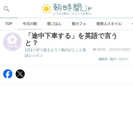
Skip
to
content
TOP
今日の朝
朝ごはん
朝カフェ
朝美人スタイル
「途中下車する」を英語で言う
と？
1日1つずつ覚えよう！朝のひとこと英
48259
2023/11/20(月)
語レッスン
編集部（協力：eステ）