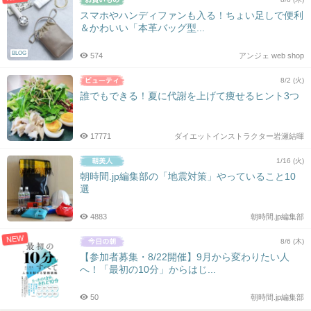
スマホやハンディファンも入る！ちょい足しで便利
＆かわいい「本革バッグ型...
BLOG
574
アンジェ web shop
8/2 (火)
誰でもできる！夏に代謝を上げて痩せるヒント3つ
17771
ダイエットインストラクター岩瀬結暉
1/16 (火)
朝時間.jp編集部の「地震対策」やっていること10
選
4883
朝時間.jp編集部
NEW
8/6 (木)
【参加者募集・8/22開催】9月から変わりたい人
へ！「最初の10分」からはじ...
50
朝時間.jp編集部