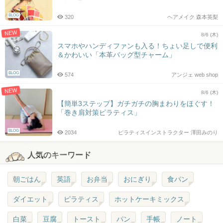
BLOG
320
ヘアメイク 森本英梨
NEW
8/6 (木)
スマホやハンディファンも入る！ちょい足しで便利
＆かわいい「本革バッグ型チャーム」
BLOG
574
アンジェ web shop
NEW
8/6 (木)
【簡単3ステップ】ガチガチの胸まわりをほぐす！
「巻き肩対策ピラティス」
BLOG
2034
ピラティスインストラクター 澤田みのり
人気のキーワード
朝ごはん
英語
お弁当
おにぎり
食パン
ダイエット
ピラティス
ホットケーキミックス
白菜
豆腐
トースト
パン
手帳
ノート