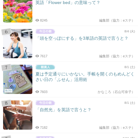
英語「Flower bed」の意味って？
8245
編集部（協力：eステ）
8/4 (火)
「頭を空っぽにする」を3単語の英語で言うと？
7617
編集部（協力：eステ）
8/1 (土)
夏は予定通りにいかない。手帳を開くのもめんどく
さい日の「ふせん」活用術
BLOG
7603
かなころ（石山可奈子）
8/1 (土)
「自然光」を英語で言うと？
7182
編集部（協力：eステ）