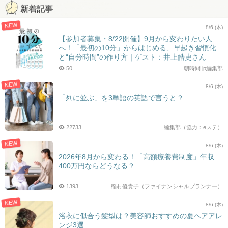
新着記事
NEW
8/6 (木)
【参加者募集・8/22開催】9月から変わりたい人
へ！「最初の10分」からはじめる、早起き習慣化
と“自分時間”の作り方｜ゲスト：井上皓史さん
50
朝時間.jp編集部
NEW
8/6 (木)
「列に並ぶ」を3単語の英語で言うと？
22733
編集部（協力：eステ）
NEW
8/6 (木)
2026年8月から変わる！「高額療養費制度」年収
400万円ならどうなる？
1393
稲村優貴子（ファイナンシャルプランナー）
NEW
8/6 (木)
浴衣に似合う髪型は？美容師おすすめの夏ヘアアレ
ンジ3選