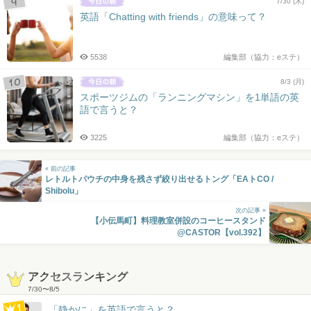
7/30 (木)
英語「Chatting with friends」の意味って？
5538
編集部（協力：eステ）
8/3 (月)
スポーツジムの「ランニングマシン」を1単語の英
語で言うと？
3225
編集部（協力：eステ）
« 前の記事
レトルトパウチの中身を残さず絞り出せるトング「EAトCO /
Shibolu」
次の記事 »
【小伝馬町】料理教室併設のコーヒースタンド
@CASTOR【vol.392】
アクセスランキング
7/30
〜
8/5
「静かに」を英語で言うと？