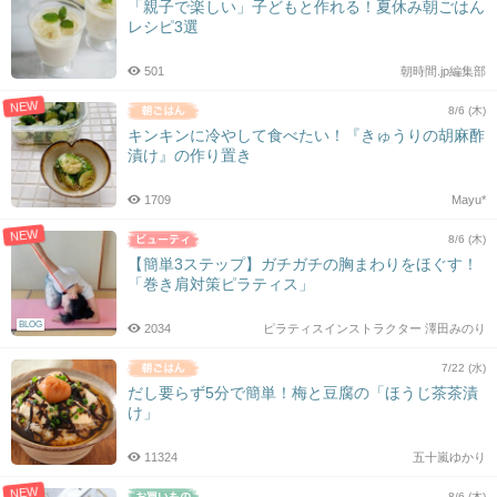
「親子で楽しい」子どもと作れる！夏休み朝ごはん
レシピ3選
501
朝時間.jp編集部
NEW
8/6 (木)
キンキンに冷やして食べたい！『きゅうりの胡麻酢
漬け』の作り置き
1709
Mayu*
NEW
8/6 (木)
【簡単3ステップ】ガチガチの胸まわりをほぐす！
「巻き肩対策ピラティス」
BLOG
2034
ピラティスインストラクター 澤田みのり
7/22 (水)
だし要らず5分で簡単！梅と豆腐の「ほうじ茶茶漬
け」
11324
五十嵐ゆかり
NEW
8/6 (木)