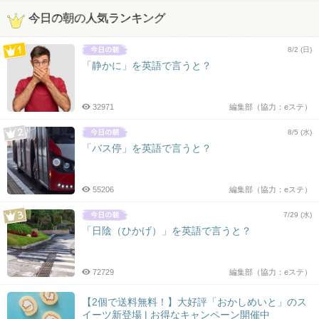
今日の朝の人気ランキング
8/2 (日)
「静かに」を英語で言うと？
32971
編集部（協力：eステ）
8/5 (水)
「バス停」を英語で言うと？
55206
編集部（協力：eステ）
7/29 (水)
「日陰（ひかげ）」を英語で言うと？
72729
編集部（協力：eステ）
【2個で送料無料！】大好評「おかしめいと」のス
イーツ新登場 | お得なキャンペーン開催中