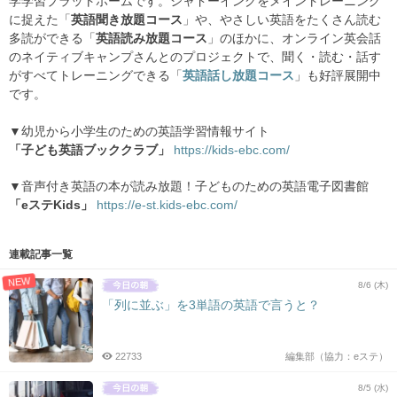
学学習プラットホームです。シャドーイングをメイントレーニング
に捉えた「
英語聞き放題コース
」や、やさしい英語をたくさん読む
多読ができる「
英語読み放題コース
」のほかに、オンライン英会話
のネイティブキャンプさんとのプロジェクトで、聞く・読む・話す
がすべてトレーニングできる「
英語話し放題コース
」も好評展開中
です。
▼幼児から小学生のための英語学習情報サイト
「子ども英語ブッククラブ」
https://kids-ebc.com/
▼音声付き英語の本が読み放題！子どものための英語電子図書館
「eステKids」
https://e-st.kids-ebc.com/
連載記事一覧
NEW
8/6 (木)
「列に並ぶ」を3単語の英語で言うと？
22733
編集部（協力：eステ）
8/5 (水)