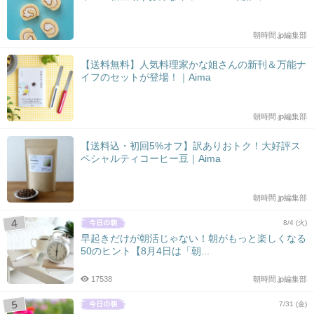
朝時間.jp編集部
【送料無料】人気料理家かな姐さんの新刊＆万能ナ
イフのセットが登場！｜Aima
朝時間.jp編集部
【送料込・初回5%オフ】訳ありおトク！大好評ス
ペシャルティコーヒー豆｜Aima
朝時間.jp編集部
8/4 (火)
早起きだけが朝活じゃない！朝がもっと楽しくなる
50のヒント【8月4日は「朝...
17538
朝時間.jp編集部
7/31 (金)