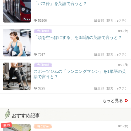
「バス停」を英語で言うと？
55206
編集部（協力：eステ）
8/4 (火)
「頭を空っぽにする」を3単語の英語で言うと？
7617
編集部（協力：eステ）
8/3 (月)
スポーツジムの「ランニングマシン」を1単語の英
語で言うと？
3225
編集部（協力：eステ）
もっと見る
おすすめ記事
NEW
8/6 (木)