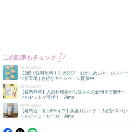
この記事もチェック
朝時間.jp編集部
【2個で送料無料！】大好評「おかしめいと」のスイー
ツ新登場 | お得なキャンペーン開催中
朝時間.jp編集部
【送料無料】人気料理家かな姐さんの新刊＆万能ナイ
フのセットが登場！｜Aima
朝時間.jp編集部
【送料込・初回5%オフ】訳ありおトク！大好評スペシ
ャルティコーヒー豆｜Aima