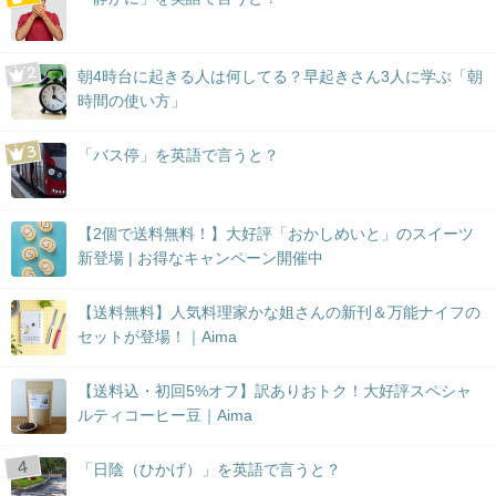
朝4時台に起きる人は何してる？早起きさん3人に学ぶ「朝
時間の使い方」
「バス停」を英語で言うと？
【2個で送料無料！】大好評「おかしめいと」のスイーツ
新登場 | お得なキャンペーン開催中
【送料無料】人気料理家かな姐さんの新刊＆万能ナイフの
セットが登場！｜Aima
【送料込・初回5%オフ】訳ありおトク！大好評スペシャ
ルティコーヒー豆｜Aima
「日陰（ひかげ）」を英語で言うと？