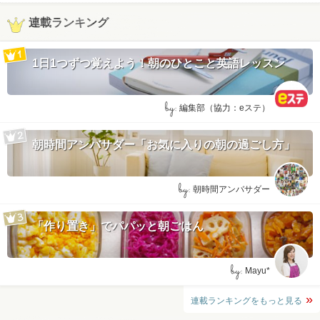
連載ランキング
1日1つずつ覚えよう！朝のひとこと英語レッスン
by:
編集部（協力：eステ）
朝時間アンバサダー「お気に入りの朝の過ごし方」
by:
朝時間アンバサダー
「作り置き」でパパッと朝ごはん
by:
Mayu*
連載ランキングをもっと見る