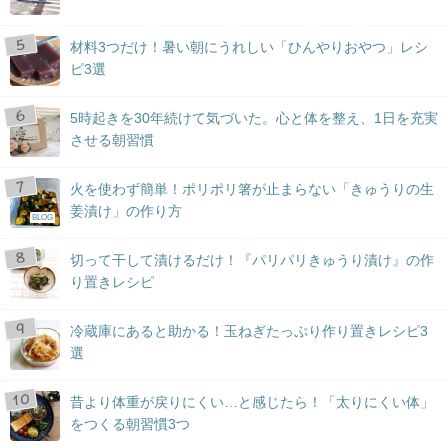
材料3つだけ！暑い朝にうれしい「ひんやりおやつ」レシ
ピ3選
5時起きを30年続けて気づいた。心と体を整え、1日を充実
させる朝習慣
火を使わず簡単！ポリポリ箸が止まらない「きゅうりの生
姜漬け」の作り方
BLOG
切って干して漬けるだけ！『パリパリきゅうり漬け』の作
り置きレシピ
冷蔵庫にあると助かる！玉ねぎたっぷり作り置きレシピ3
選
昔より体重が戻りにくい…と感じたら！「太りにくい体」
をつくる朝習慣3つ