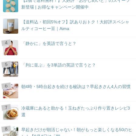
【2個で送料無料！】大好評「おかしめいと」のスイーツ
新登場 | お得なキャンペーン開催中
【送料込・初回5%オフ】訳ありおトク！大好評スペシャ
ルティコーヒー豆｜Aima
「静かに」を英語で言うと？
「列に並ぶ」を3単語の英語で言うと？
朝4時・5時台起きを続ける秘訣は？早起きさん4人の習慣
冷蔵庫にあると助かる！玉ねぎたっぷり作り置きレシピ3
選
早起きだけが朝活じゃない！朝がもっと楽しくなる50のヒ