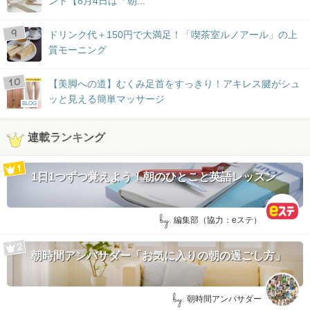
ント【8月4日は「朝...
ドリンク代＋150円で大満足！「喫茶室ルノアール」の上
質モーニング
【美脚への道】むくみ足首をすっきり！アキレス腱がシュ
ッと見える簡単マッサージ
BLOG
連載ランキング
1日1つずつ覚えよう！朝のひとこと英語レッスン
by:
編集部（協力：eステ）
朝時間アンバサダー「お気に入りの朝の過ごし方」
by:
朝時間アンバサダー