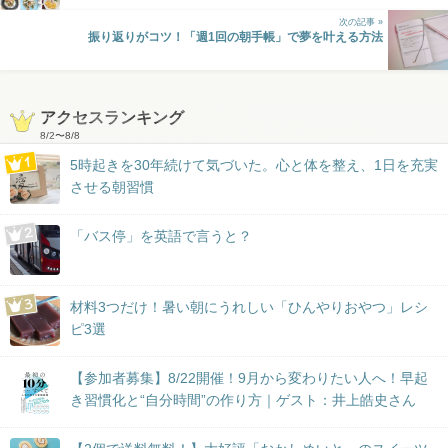
次の記事 »
振り返りがコツ！「週1回の朝手帳」で夢を叶える方法
アクセスランキング
8/2
〜
8/8
5時起きを30年続けて気づいた。心と体を整え、1日を充実
させる朝習慣
「バス停」を英語で言うと？
材料3つだけ！暑い朝にうれしい「ひんやりおやつ」レシ
ピ3選
【参加者募集】8/22開催！9月から変わりたい人へ！早起
き習慣化と“自分時間”の作り方｜ゲスト：井上皓史さん