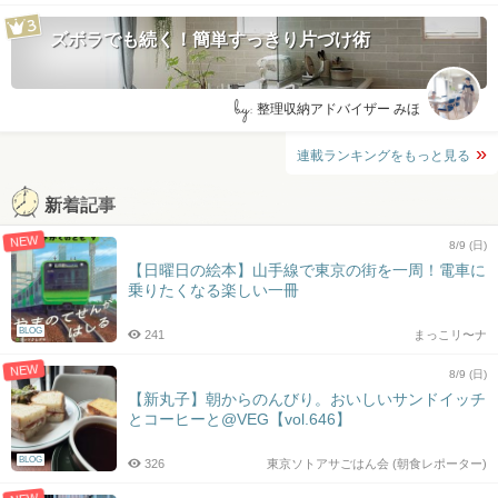
ズボラでも続く！簡単すっきり片づけ術
by:
整理収納アドバイザー みほ
連載ランキングをもっと見る
新着記事
NEW
8/9 (日)
【日曜日の絵本】山手線で東京の街を一周！電車に
乗りたくなる楽しい一冊
BLOG
241
まっこリ〜ナ
NEW
8/9 (日)
【新丸子】朝からのんびり。おいしいサンドイッチ
とコーヒーと@VEG【vol.646】
BLOG
326
東京ソトアサごはん会 (朝食レポーター)