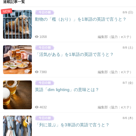
連載記事一覧
NEW
8/9 (日)
動物の「檻（おり）」を1単語の英語で言うと？
1058
編集部（協力：eステ）
8/8 (土)
「活気がある」を1単語の英語で言うと？
7380
編集部（協力：eステ）
8/7 (金)
英語「dim lighting」の意味とは？
4632
編集部（協力：eステ）
8/6 (木)
「列に並ぶ」を3単語の英語で言うと？