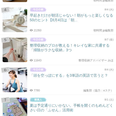
朝時間.jp編集部
8/4 (火)
早起きだけが朝活じゃない！朝がもっと楽しくなる
50のヒント【8月4日は「朝...
21350
朝時間.jp編集部
8/7 (金)
整理収納のプロが教える！キレイな家に共通する
「掃除がラクな収納」3つ
11643
整理収納アドバイザー みほ
8/4 (火)
「頭を空っぽにする」を3単語の英語で言うと？
7780
編集部（協力：eステ）
8/1 (土)
夏は予定通りにいかない。手帳を開くのもめんどく
さい日の「ふせん」活用術