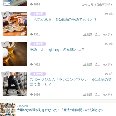
BLOG
7878
かなころ（石山可奈子）
8/8 (土)
「活気がある」を1単語の英語で言うと？
7381
編集部（協力：eステ）
8/7 (金)
英語「dim lighting」の意味とは？
4632
編集部（協力：eステ）
8/3 (月)
スポーツジムの「ランニングマシン」を1単語の英
語で言うと？
3436
編集部（協力：eステ）
« 前の記事
大嫌いな料理が好きになった！「魔法の朝時間」の法則とは？