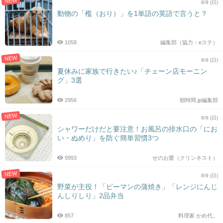
NEW
8/9 (日)
動物の「檻（おり）」を1単語の英語で言うと？
1058
編集部（協力：eステ）
NEW
8/9 (日)
夏休みに家族で行きたい♪「チェーン店モーニン
グ」3選
2956
朝時間.jp編集部
NEW
8/9 (日)
シャワーだけだと要注意！お風呂の排水口の「にお
い・ぬめり」を防ぐ簡単習慣3つ
9993
せのお愛（クリンネスト）
NEW
8/9 (日)
野菜が主役！「ピーマンの蒲焼き」「レンジにんじ
んしりしり」2品弁当
857
料理家 かめ代。