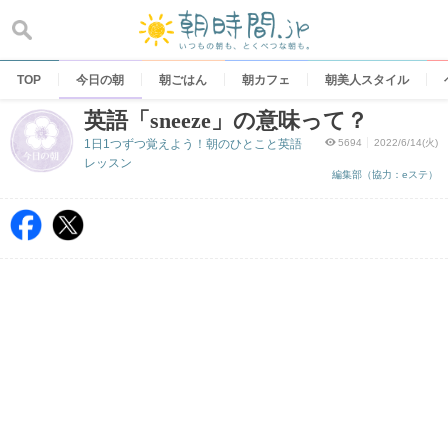
Skip
to
content
TOP
今日の朝
朝ごはん
朝カフェ
朝美人スタイル
英語「sneeze」の意味って？
1日1つずつ覚えよう！朝のひとこと英語
5694
2022/6/14(火)
レッスン
編集部（協力：eステ）