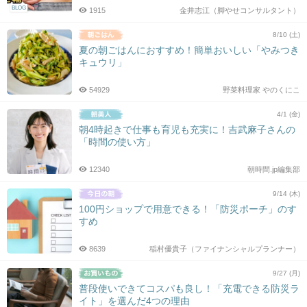
BLOG
1915
金井志江（脚やせコンサルタント）
8/10 (土)
夏の朝ごはんにおすすめ！簡単おいしい「やみつき
キュウリ」
54929
野菜料理家 やのくにこ
4/1 (金)
朝4時起きで仕事も育児も充実に！吉武麻子さんの
「時間の使い方」
12340
朝時間.jp編集部
9/14 (木)
100円ショップで用意できる！「防災ポーチ」のす
すめ
8639
稲村優貴子（ファイナンシャルプランナー）
9/27 (月)
普段使いできてコスパも良し！「充電できる防災ラ
イト」を選んだ4つの理由