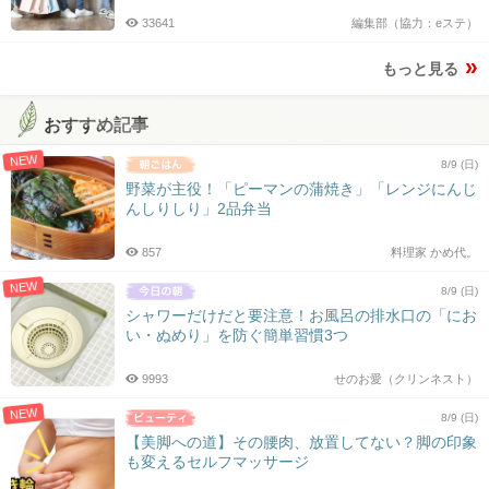
33641
編集部（協力：eステ）
もっと見る
おすすめ記事
NEW
8/9 (日)
野菜が主役！「ピーマンの蒲焼き」「レンジにんじ
んしりしり」2品弁当
857
料理家 かめ代。
NEW
8/9 (日)
シャワーだけだと要注意！お風呂の排水口の「にお
い・ぬめり」を防ぐ簡単習慣3つ
9993
せのお愛（クリンネスト）
NEW
8/9 (日)
【美脚への道】その腰肉、放置してない？脚の印象
も変えるセルフマッサージ