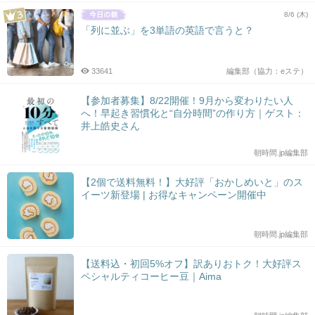
8/6 (木)
「列に並ぶ」を3単語の英語で言うと？
33641
編集部（協力：eステ）
【参加者募集】8/22開催！9月から変わりたい人
へ！早起き習慣化と“自分時間”の作り方｜ゲスト：
井上皓史さん
朝時間.jp編集部
【2個で送料無料！】大好評「おかしめいと」のス
イーツ新登場 | お得なキャンペーン開催中
朝時間.jp編集部
【送料込・初回5%オフ】訳ありおトク！大好評ス
ペシャルティコーヒー豆｜Aima