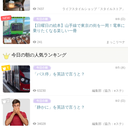
7437
ライフスタイルショップ「スタイルストア」
NEW
8/9 (日)
【日曜日の絵本】山手線で東京の街を一周！電車に
乗りたくなる楽しい一冊
BLOG
241
まっこリ〜ナ
今日の朝の人気ランキング
8/5 (水)
「バス停」を英語で言うと？
63230
編集部（協力：eステ）
8/2 (日)
「静かに」を英語で言うと？
34028
編集部（協力：eステ）