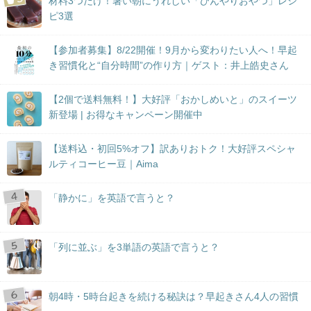
材料3つだけ！暑い朝にうれしい「ひんやりおやつ」レシ
ピ3選
【参加者募集】8/22開催！9月から変わりたい人へ！早起
き習慣化と“自分時間”の作り方｜ゲスト：井上皓史さん
【2個で送料無料！】大好評「おかしめいと」のスイーツ
新登場 | お得なキャンペーン開催中
【送料込・初回5%オフ】訳ありおトク！大好評スペシャ
ルティコーヒー豆｜Aima
「静かに」を英語で言うと？
「列に並ぶ」を3単語の英語で言うと？
朝4時・5時台起きを続ける秘訣は？早起きさん4人の習慣