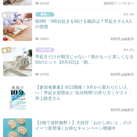
63418
朝時間アンバサダー
8/5 (水)
朝4時・5時台起きを続ける秘訣は？早起きさん4人
の習慣
24661
朝時間.jp編集部
8/4 (火)
早起きだけが朝活じゃない！朝がもっと楽しくなる
50のヒント【8月4日は「朝...
19765
朝時間.jp編集部
【参加者募集】8/22開催！9月から変わりたい人
へ！早起き習慣化と“自分時間”の作り方｜ゲスト：
井上皓史さん
朝時間.jp編集部
【2個で送料無料！】大好評「おかしめいと」のス
イーツ新登場 | お得なキャンペーン開催中