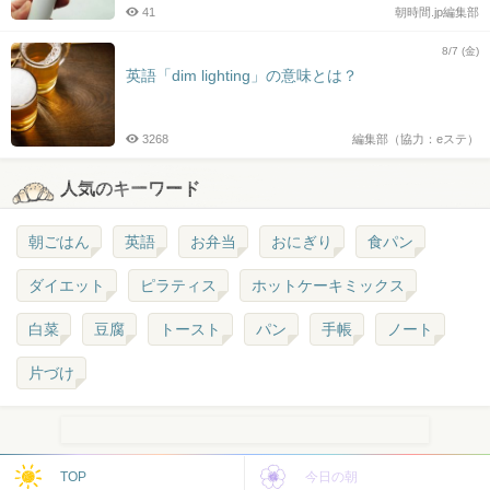
41
朝時間.jp編集部
8/7 (金)
英語「dim lighting」の意味とは？
3268
編集部（協力：eステ）
人気のキーワード
朝ごはん
英語
お弁当
おにぎり
食パン
ダイエット
ピラティス
ホットケーキミックス
白菜
豆腐
トースト
パン
手帳
ノート
片づけ
TOP
今日の朝