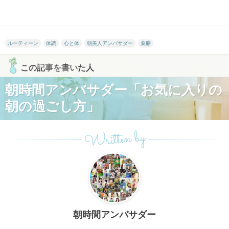
ルーティーン
体調
心と体
朝美人アンバサダー
薬膳
この記事を書いた人
朝時間アンバサダー「お気に入りの
朝の過ごし方」
Written by
朝時間アンバサダー