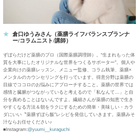
倉口ゆうみさん（薬膳ライフバランスプランナ
ー/コラムニスト/講師）
ずぼらだけど薬膳のプロ（国際薬膳調理師）。“生まれもった体
質を大事にしたオリジナルな世界をつくるサポーター”。個人や
企業向けの薬膳レッスン、メニュー監修、コラム執筆、薬膳×
メンタルのカウンセリングを行っています。得意分野は薬膳の
目線でココロのお悩みにアプローチすること。薬膳の世界では
感情と臓腑がつながっていると考えるので「私なんて…」と自
分を責めることはないんですよ。繊細さんが薬膳の知恵で生き
やすくなる方法＆朝をラクにするための簡単・美味しい・カラ
ダにいい〝薬膳ずぼら飯″レシピを発信していきます。薬膳みそ
汁ならお任せください♪
■Instagram:
@yuumi__kuraguchi