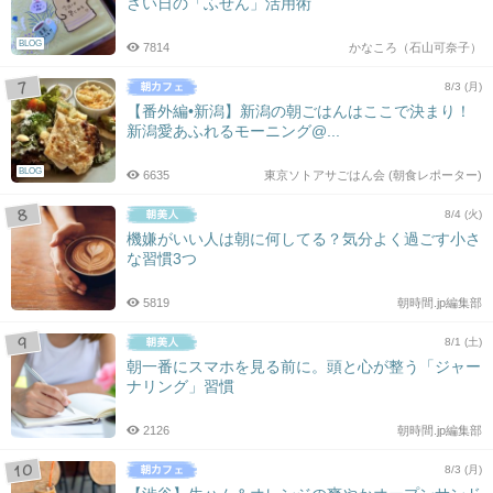
さい日の「ふせん」活用術
BLOG
7814
かなころ（石山可奈子）
8/3 (月)
【番外編•新潟】新潟の朝ごはんはここで決まり！
新潟愛あふれるモーニング@...
BLOG
6635
東京ソトアサごはん会 (朝食レポーター)
8/4 (火)
機嫌がいい人は朝に何してる？気分よく過ごす小さ
な習慣3つ
5819
朝時間.jp編集部
8/1 (土)
朝一番にスマホを見る前に。頭と心が整う「ジャー
ナリング」習慣
2126
朝時間.jp編集部
8/3 (月)