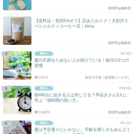
朝時間.jp編集部
【送料込・初回5%オフ】訳ありおトク！大好評ス
ペシャルティコーヒー豆｜Aima
朝時間.jp編集部
8/2 (日)
夏の不調をためない人が続けている！毎日の3つの
習慣
14173
長谷川千尋（美習慣コーチ🄬）
7/28 (火)
朝4時台に起きる人は何してる？早起きさん3人に
学ぶ「朝時間の使い方」
116670
朝時間.jp編集部
8/1 (土)
夏は予定通りにいかない。手帳を開くのもめんどく