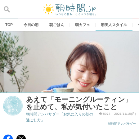
Skip
to
content
TOP
今日の朝
朝ごはん
朝カフェ
朝美人スタイル
あえて「モーニングルーティン」
を止めて、私が気付いたこと
朝時間アンバサダー「お気に入りの朝の
5073
2021/11/15(月)
過ごし方」
朝時間アンバサダー