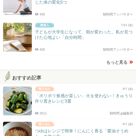
じた体の変化5つ
435
朝時間アンバサダー
7/31 (金)
子どもが大学生になって、朝が変わった。私が見つ
けた心地よい「自分時間」
426
朝時間アンバサダー
もっと見る
おすすめ記事
8/7 (金)
「ポリポリ食感が楽しい」火を使わない！きゅうり
作り置きレシピ3選
2611
朝時間.jp編集部
8/7 (金)
つゆはレンジで簡単！にんにく香る「醤油そうめ