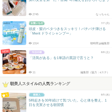
2745
なっちゃん
7/7 (月)
頭皮・髪のベタつきをスッキリ！パチパチ弾ける
「Merit ドライシャンプー」
1314
朝時間.jp編集部
NEW
8/8 (土)
「活気がある」を1単語の英語で言うと？
11
編集部（協力：eステ）
朝美人スタイルの人気ランキング
8/5 (水)
5時起きを30年続けて気づいた。心と体を整え、1
日を充実させる朝習慣