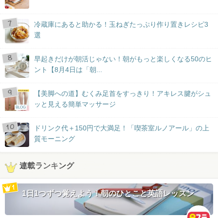
冷蔵庫にあると助かる！玉ねぎたっぷり作り置きレシピ3
選
早起きだけが朝活じゃない！朝がもっと楽しくなる50のヒ
ント【8月4日は「朝...
【美脚への道】むくみ足首をすっきり！アキレス腱がシュ
ッと見える簡単マッサージ
BLOG
ドリンク代＋150円で大満足！「喫茶室ルノアール」の上
質モーニング
連載ランキング
1日1つずつ覚えよう！朝のひとこと英語レッスン