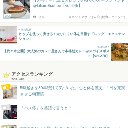
【渋谷】生ハム＆オレンジの爽やかオープンサンド
@Lilium&coffee【vol.645】
BLOG
1006
東京ソトアサごはん会 (朝食レポーター)
« 前の記事
ヒップを使って痩せる！太りにくい体を目指す「レッグ・エクステン
ション」
次の記事 »
【代々木公園】大人気のカレー屋さんで本格朝カレー@スパイスポス
ト【vol.270】
アクセスランキング
7/31
〜
8/6
5時起きを30年続けて気づいた。心と体を整え、1日を充実
させる朝習慣
「バス停」を英語で言うと？