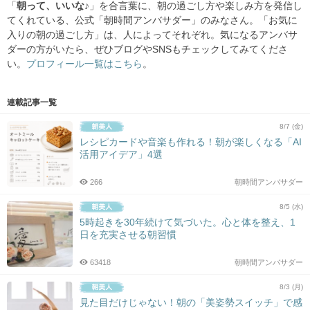
「
朝って、いいな♪
」を合言葉に、朝の過ごし方や楽しみ方を発信し
てくれている、公式「朝時間アンバサダー」のみなさん。「お気に
入りの朝の過ごし方」は、人によってそれぞれ。気になるアンバサ
ダーの方がいたら、ぜひブログやSNSもチェックしてみてくださ
い。
プロフィール一覧はこちら
。
連載記事一覧
8/7 (金)
レシピカードや音楽も作れる！朝が楽しくなる「AI
活用アイデア」4選
266
朝時間アンバサダー
8/5 (水)
5時起きを30年続けて気づいた。心と体を整え、1
日を充実させる朝習慣
63418
朝時間アンバサダー
8/3 (月)
見た目だけじゃない！朝の「美姿勢スイッチ」で感