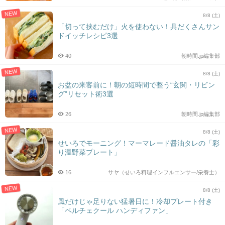
NEW
8/8 (土)
「切って挟むだけ」火を使わない！具だくさんサン
ドイッチレシピ3選
40
朝時間.jp編集部
NEW
8/8 (土)
お盆の来客前に！朝の短時間で整う“玄関・リビン
グ”リセット術3選
26
朝時間.jp編集部
NEW
8/8 (土)
せいろでモーニング！マーマレード醤油タレの「彩
り温野菜プレート」
16
サヤ（せいろ料理インフルエンサー/栄養士）
NEW
8/8 (土)
風だけじゃ足りない猛暑日に！冷却プレート付き
「ペルチェクール ハンディファン」