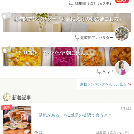
by:
編集部（協力：eステ）
朝時間アンバサダー「お気に入りの朝の過ごし方」
by:
朝時間アンバサダー
「作り置き」でパパッと朝ごはん
by:
Mayu*
連載ランキングをもっと見る
新着記事
NEW
8/8 (土)
「活気がある」を1単語の英語で言うと？
11
編集部（協力：eステ）