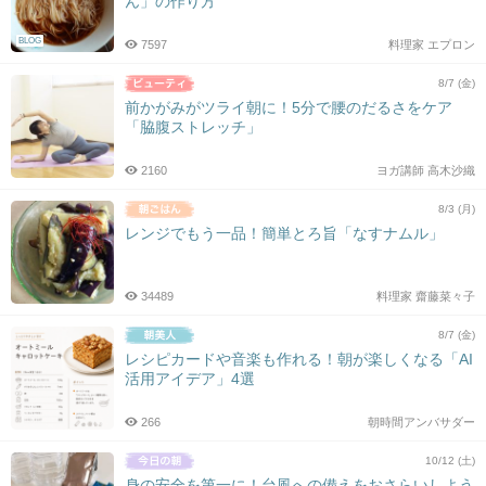
ん」の作り方
BLOG
7597
料理家 エプロン
8/7 (金)
前かがみがツライ朝に！5分で腰のだるさをケア
「脇腹ストレッチ」
2160
ヨガ講師 高木沙織
8/3 (月)
レンジでもう一品！簡単とろ旨「なすナムル」
34489
料理家 齋藤菜々子
8/7 (金)
レシピカードや音楽も作れる！朝が楽しくなる「AI
活用アイデア」4選
266
朝時間アンバサダー
10/12 (土)
身の安全を第一に！台風への備えをおさらいしよう