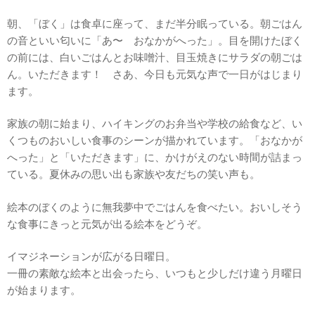
朝、「ぼく」は食卓に座って、まだ半分眠っている。朝ごはん
の音といい匂いに「あ〜 おなかがへった」。目を開けたぼく
の前には、白いごはんとお味噌汁、目玉焼きにサラダの朝ごは
ん。いただきます！ さあ、今日も元気な声で一日がはじまり
ます。
家族の朝に始まり、ハイキングのお弁当や学校の給食など、い
くつものおいしい食事のシーンが描かれています。「おなかが
へった」と「いただきます」に、かけがえのない時間が詰まっ
ている。夏休みの思い出も家族や友だちの笑い声も。
絵本のぼくのように無我夢中でごはんを食べたい。おいしそう
な食事にきっと元気が出る絵本をどうぞ。
イマジネーションが広がる日曜日。
一冊の素敵な絵本と出会ったら、いつもと少しだけ違う月曜日
が始まります。