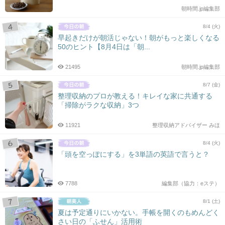
朝時間.jp編集部
8/4 (火)
早起きだけが朝活じゃない！朝がもっと楽しくなる
50のヒント【8月4日は「朝...
21495
朝時間.jp編集部
8/7 (金)
整理収納のプロが教える！キレイな家に共通する
「掃除がラクな収納」3つ
11921
整理収納アドバイザー みほ
8/4 (火)
「頭を空っぽにする」を3単語の英語で言うと？
7788
編集部（協力：eステ）
8/1 (土)
夏は予定通りにいかない。手帳を開くのもめんどく
さい日の「ふせん」活用術