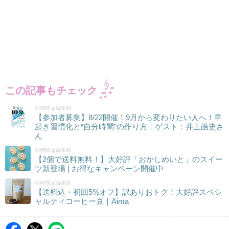
この記事もチェック
朝時間.jp編集部
【参加者募集】8/22開催！9月から変わりたい人へ！早
起き習慣化と“自分時間”の作り方｜ゲスト：井上皓史さ
ん
朝時間.jp編集部
【2個で送料無料！】大好評「おかしめいと」のスイー
ツ新登場 | お得なキャンペーン開催中
朝時間.jp編集部
【送料込・初回5%オフ】訳ありおトク！大好評スペシ
ャルティコーヒー豆｜Aima