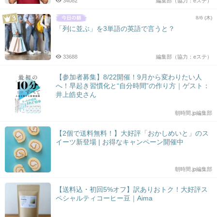
34082
編集部（協力：eステ）
8/6 (木)
「列に並ぶ」を3単語の英語で言うと？
33688
編集部（協力：eステ）
【参加者募集】8/22開催！9月から変わりたい人
へ！早起き習慣化と“自分時間”の作り方｜ゲスト：
井上皓史さん
朝時間.jp編集部
【2個で送料無料！】大好評「おかしめいと」のス
イーツ新登場 | お得なキャンペーン開催中
朝時間.jp編集部
【送料込・初回5%オフ】訳ありおトク！大好評ス
ペシャルティコーヒー豆｜Aima