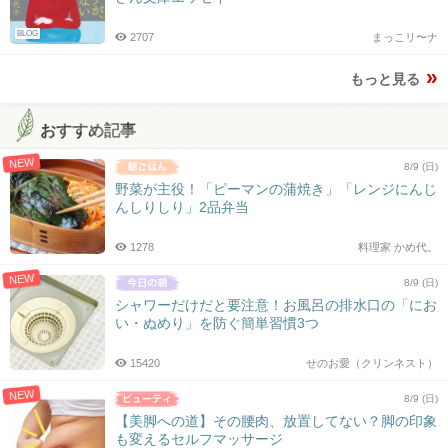
BLOG
2707
まっこリ〜ナ
もっと見る
おすすめ記事
NEW
8/9 (日)
野菜が主役！「ピーマンの蒲焼き」「レンジにんじ
んしりしり」2品弁当
1278
料理家 かめ代。
NEW
8/9 (日)
シャワーだけだと要注意！お風呂の排水口の「にお
い・ぬめり」を防ぐ簡単習慣3つ
15420
せのお愛（クリンネスト）
NEW
8/9 (日)
【美脚への道】その腰肉、放置してない？脚の印象
も変えるセルフマッサージ