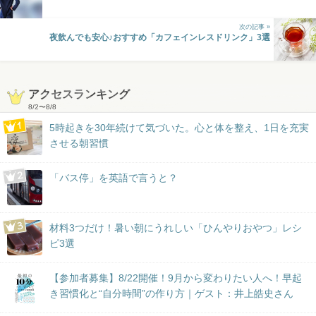
次の記事 »
夜飲んでも安心♪おすすめ「カフェインレスドリンク」3選
アクセスランキング
8/2
〜
8/8
5時起きを30年続けて気づいた。心と体を整え、1日を充実
させる朝習慣
「バス停」を英語で言うと？
材料3つだけ！暑い朝にうれしい「ひんやりおやつ」レシ
ピ3選
【参加者募集】8/22開催！9月から変わりたい人へ！早起
き習慣化と“自分時間”の作り方｜ゲスト：井上皓史さん