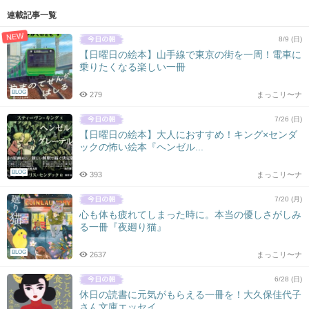
連載記事一覧
NEW
8/9 (日)
【日曜日の絵本】山手線で東京の街を一周！電車に
乗りたくなる楽しい一冊
BLOG
279
まっこリ〜ナ
7/26 (日)
【日曜日の絵本】大人におすすめ！キング×センダ
ックの怖い絵本『ヘンゼル...
BLOG
393
まっこリ〜ナ
7/20 (月)
心も体も疲れてしまった時に。本当の優しさがしみ
る一冊『夜廻り猫』
BLOG
2637
まっこリ〜ナ
6/28 (日)
休日の読書に元気がもらえる一冊を！大久保佳代子
さん文庫エッセイ