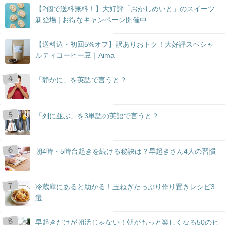
【2個で送料無料！】大好評「おかしめいと」のスイーツ
新登場 | お得なキャンペーン開催中
【送料込・初回5%オフ】訳ありおトク！大好評スペシャ
ルティコーヒー豆｜Aima
「静かに」を英語で言うと？
「列に並ぶ」を3単語の英語で言うと？
朝4時・5時台起きを続ける秘訣は？早起きさん4人の習慣
冷蔵庫にあると助かる！玉ねぎたっぷり作り置きレシピ3
選
早起きだけが朝活じゃない！朝がもっと楽しくなる50のヒ