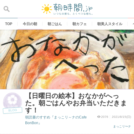
Skip
to
content
TOP
今日の朝
朝ごはん
朝カフェ
朝美人スタイル
【日曜日の絵本】おなかがへっ
た。朝ごはんやお弁当いただきま
す！
BLOG
朝読書のすすめ『まっこリ～ナのCafe
2076
2021/8/15(日)
BonBon』
まっこリ〜ナ