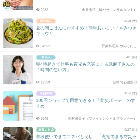
BLOG
2282
金井志江（脚やせコンサルタント）
8/10 (土)
夏の朝ごはんにおすすめ！簡単おいしい「やみつき
キュウリ」
54952
野菜料理家 やのくにこ
4/1 (金)
朝4時起きで仕事も育児も充実に！吉武麻子さんの
「時間の使い方」
12359
朝時間.jp編集部
9/14 (木)
100円ショップで用意できる！「防災ポーチ」のす
すめ
8648
稲村優貴子（ファイナンシャルプランナー）
9/27 (月)
普段使いできてコスパも良し！「充電できる防災ラ