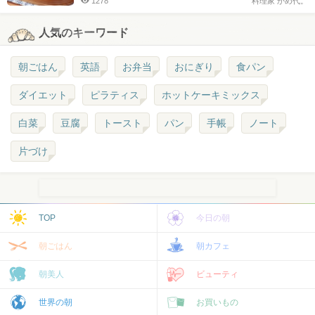
1278
料理家 かめ代。
人気のキーワード
朝ごはん
英語
お弁当
おにぎり
食パン
ダイエット
ピラティス
ホットケーキミックス
白菜
豆腐
トースト
パン
手帳
ノート
片づけ
TOP
今日の朝
朝ごはん
朝カフェ
朝美人
ビューティ
世界の朝
お買いもの