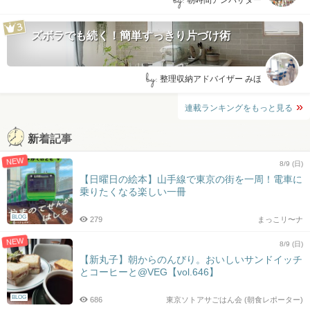
by:
ズボラでも続く！簡単すっきり片づけ術
by:
整理収納アドバイザー みほ
連載ランキングをもっと見る
新着記事
NEW
8/9 (日)
【日曜日の絵本】山手線で東京の街を一周！電車に
乗りたくなる楽しい一冊
BLOG
279
まっこリ〜ナ
NEW
8/9 (日)
【新丸子】朝からのんびり。おいしいサンドイッチ
とコーヒーと@VEG【vol.646】
BLOG
686
東京ソトアサごはん会 (朝食レポーター)