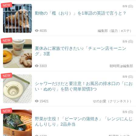
NEW
8/9 (日)
動物の「檻（おり）」を1単語の英語で言うと？
4035
編集部（協力：eステ）
NEW
8/9 (日)
夏休みに家族で行きたい♪「チェーン店モーニン
グ」3選
3303
朝時間.jp編集部
NEW
8/9 (日)
シャワーだけだと要注意！お風呂の排水口の「にお
い・ぬめり」を防ぐ簡単習慣3つ
15421
せのお愛（クリンネスト）
NEW
8/9 (日)
野菜が主役！「ピーマンの蒲焼き」「レンジにんじ
んしりしり」2品弁当