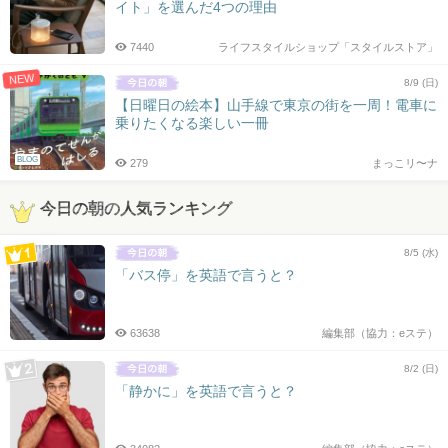
イト」を選んだ4つの理由
7440
ライフスタイルショップ「スタイルストア」
NEW
8/9 (日)
【日曜日の絵本】山手線で東京の街を一周！電車に
乗りたくなる楽しい一冊
BLOG
279
まっこリ〜ナ
今日の朝の人気ランキング
8/5 (水)
「バス停」を英語で言うと？
63638
編集部（協力：eステ）
8/2 (日)
「静かに」を英語で言うと？