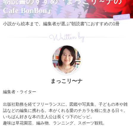
朝読書のすすめ『まっこリ～ナの
Cafe BonBon』
公式ブログ
小説から絵本まで、編集者が選ぶ”朝読書”におすすめの1冊
Written by
まっこリ〜ナ
編集者・ライター
出版社勤務を経てフリーランスに。図鑑や写真集、子どもの本や雑
誌などの編集に携わる。本がくれる愛のチカラを糧に生きる日々。
いちばん好きな本の主人公は長くつ下のピッピ。
趣味は草花園芸、編み物、ランニング、スポーツ観戦。