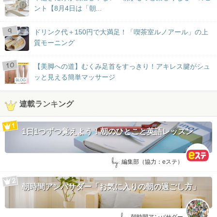
ント【8月4日は「朝...
ドリンク代＋150円で大満足！「喫茶室ルノアール」の上
質モーニング
【美脚への道】むくみ足首をすっきり！アキレス腱がシュ
ッと見える簡単マッサージ
BLOG
連載ランキング
1日1つずつ覚えよう！朝のひとこと英語レッスン
by:
編集部（協力：eステ）
朝時間アンバサダー「お気に入りの朝の過ごし方」
朝時間アンバサダー