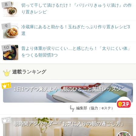
切って干して漬けるだけ！『パリパリきゅうり漬け』の作
り置きレシピ
冷蔵庫にあると助かる！玉ねぎたっぷり作り置きレシピ3
選
昔より体重が戻りにくい…と感じたら！「太りにくい体」
をつくる朝習慣3つ
連載ランキング
1日1つずつ覚えよう！朝のひとこと英語レッスン
by:
編集部（協力：eステ）
朝時間アンバサダー「お気に入りの朝の過ごし方」