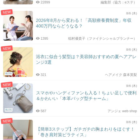
22899
編集部（協力：eステ）
NEW
8/6 (木)
2026年8月から変わる！「高額療養費制度」年収
400万円ならどうなる？
1395
稲村優貴子（ファイナンシャルプランナー）
NEW
8/6 (木)
浴衣に似合う髪型は？美容師おすすめの夏ヘアアレ
ンジ3選
BLOG
321
ヘアメイク 森本英梨
NEW
8/6 (木)
スマホやハンディファンも入る！ちょい足しで便利
＆かわいい「本革バッグ型チャーム」
BLOG
587
アンジェ web shop
NEW
8/6 (木)
【簡単3ステップ】ガチガチの胸まわりをほぐす！
「巻き肩対策ピラティス」