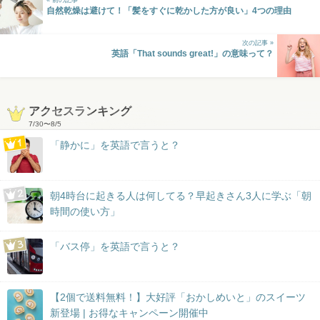
自然乾燥は避けて！「髪をすぐに乾かした方が良い」4つの理由
次の記事 »
英語「That sounds great!」の意味って？
アクセスランキング
7/30
〜
8/5
「静かに」を英語で言うと？
朝4時台に起きる人は何してる？早起きさん3人に学ぶ「朝
時間の使い方」
「バス停」を英語で言うと？
【2個で送料無料！】大好評「おかしめいと」のスイーツ
新登場 | お得なキャンペーン開催中