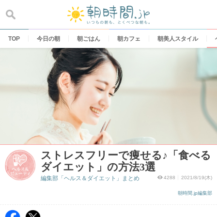
Skip
to
content
TOP
今日の朝
朝ごはん
朝カフェ
朝美人スタイル
ストレスフリーで痩せる♪「食べる
ダイエット」の方法3選
編集部「ヘルス＆ダイエット」まとめ
4288
2021/8/19(木)
朝時間.jp編集部