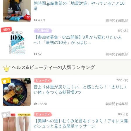
朝時間.jp編集部の「地震対策」やっていること10
選
4883
朝時間.jp編集部
NEW
8/6 (木)
【参加者募集・8/22開催】9月から変わりたい人
へ！「最初の10分」からはじ...
52
朝時間.jp編集部
ヘルス&ビューティーの人気ランキング
7/30 (木)
昔より体重が戻りにくい…と感じたら！「太りにく
い体」をつくる朝習慣3つ
16620
朝時間.jp編集部
8/2 (日)
【美脚への道】むくみ足首をすっきり！アキレス腱
がシュッと見える簡単マッサージ