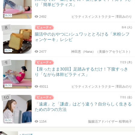
り「簡単ピラティス」
BLOG
2492
ピラティスインストラクター 澤田みのり
8/4 (火)
腸活中のおやつに♪シュワッととろける「米粉シフ
ォンケーキ」レシピ
BLOG
2477
神田恵（Hana）（美腸ケアセラピスト）
7/23 (木)
【座ったまま30回】足踏みするだけ！下腹すっき
り「ながら体幹ピラティス」
BLOG
49311
ピラティスインストラクター 澤田みのり
7/31 (金)
「遠慮」と「謙虚」はどう違う？自分らしく生きる
ための3つの方法
BLOG
1154
脳腸活アドバイザー 桜華純子
« 前の記事