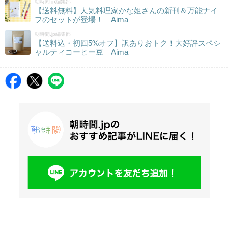
朝時間.jp編集部
【送料無料】人気料理家かな姐さんの新刊＆万能ナイ
フのセットが登場！｜Aima
朝時間.jp編集部
【送料込・初回5%オフ】訳ありおトク！大好評スペシ
ャルティコーヒー豆｜Aima