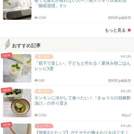
寝ても疲れが取れない人へ！朝スッキリ目覚める
「睡眠習慣」3つ
2230
朝時間.jp編集部
もっと見る
おすすめ記事
NEW
8/6 (木)
「親子で楽しい」子どもと作れる！夏休み朝ごはん
レシピ3選
508
朝時間.jp編集部
NEW
8/6 (木)
キンキンに冷やして食べたい！『きゅうりの胡麻酢
漬け』の作り置き
1709
Mayu*
NEW
8/6 (木)
【簡単3ステップ】ガチガチの胸まわりをほぐす！