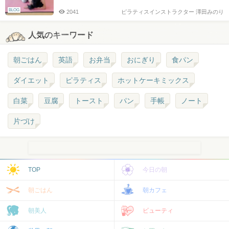
BLOG
2041
ピラティスインストラクター 澤田みのり
人気のキーワード
朝ごはん
英語
お弁当
おにぎり
食パン
ダイエット
ピラティス
ホットケーキミックス
白菜
豆腐
トースト
パン
手帳
ノート
片づけ
TOP
今日の朝
朝ごはん
朝カフェ
朝美人
ビューティ