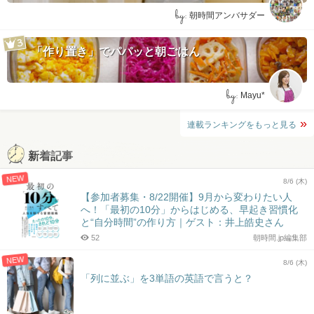
by:
朝時間アンバサダー
「作り置き」でパパッと朝ごはん
by:
Mayu*
連載ランキングをもっと見る
新着記事
NEW
8/6 (木)
【参加者募集・8/22開催】9月から変わりたい人
へ！「最初の10分」からはじめる、早起き習慣化
と“自分時間”の作り方｜ゲスト：井上皓史さん
52
朝時間.jp編集部
NEW
8/6 (木)
「列に並ぶ」を3単語の英語で言うと？