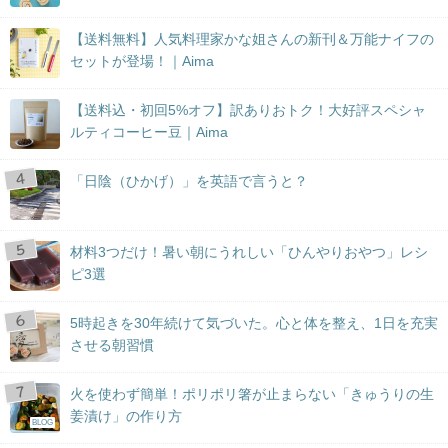
【送料無料】人気料理家かな姐さんの新刊＆万能ナイフの
セットが登場！｜Aima
【送料込・初回5%オフ】訳ありおトク！大好評スペシャ
ルティコーヒー豆｜Aima
「日陰（ひかげ）」を英語で言うと？
材料3つだけ！暑い朝にうれしい「ひんやりおやつ」レシ
ピ3選
5時起きを30年続けて気づいた。心と体を整え、1日を充実
させる朝習慣
火を使わず簡単！ポリポリ箸が止まらない「きゅうりの生
姜漬け」の作り方
BLOG