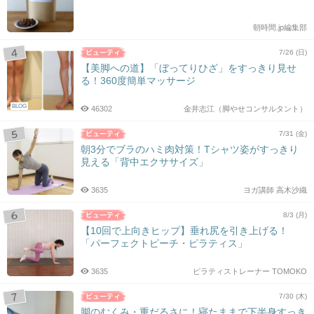
朝時間.jp編集部
7/26 (日)
【美脚への道】「ぼってりひざ」をすっきり見せ
る！360度簡単マッサージ
BLOG
46302
金井志江（脚やせコンサルタント）
7/31 (金)
朝3分でブラのハミ肉対策！Tシャツ姿がすっきり
見える「背中エクササイズ」
3635
ヨガ講師 高木沙織
8/3 (月)
【10回で上向きヒップ】垂れ尻を引き上げる！
「パーフェクトピーチ・ピラティス」
3635
ピラティストレーナー TOMOKO
7/30 (木)
脚のむくみ・重だるさに！寝たままで下半身すっき