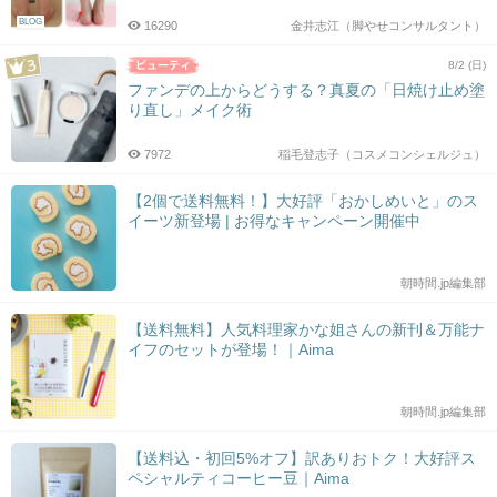
BLOG
16290
金井志江（脚やせコンサルタント）
8/2 (日)
ファンデの上からどうする？真夏の「日焼け止め塗
り直し」メイク術
7972
稲毛登志子（コスメコンシェルジュ）
【2個で送料無料！】大好評「おかしめいと」のス
イーツ新登場 | お得なキャンペーン開催中
朝時間.jp編集部
【送料無料】人気料理家かな姐さんの新刊＆万能ナ
イフのセットが登場！｜Aima
朝時間.jp編集部
【送料込・初回5%オフ】訳ありおトク！大好評ス
ペシャルティコーヒー豆｜Aima