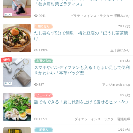
「巻き肩対策ピラティス」
BLOG
2041
ピラティスインストラクター 澤田みのり
7/22 (水)
だし要らず5分で簡単！梅と豆腐の「ほうじ茶茶漬
け」
11324
五十嵐ゆかり
NEW
8/6 (木)
スマホやハンディファンも入る！ちょい足しで便利
＆かわいい「本革バッグ型...
BLOG
587
アンジェ web shop
8/2 (火)
誰でもできる！夏に代謝を上げて痩せるヒント3つ
17771
ダイエットインストラクター岩瀬結暉
1/16 (火)