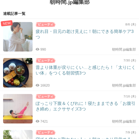
朝時間.jp編集部
連載記事一覧
NEW
8/6 (木)
疲れ目・目元の老け見えに！朝にできる簡単ケア3
つ
990
朝時間.jp編集部
7/30 (木)
昔より体重が戻りにくい…と感じたら！「太りにく
い体」をつくる朝習慣3つ
16620
朝時間.jp編集部
7/16 (木)
ぽっこり下腹＆くびれに！寝たままできる「お腹引
き締め」エクササイズ3つ
7421
朝時間.jp編集部
7/9 (木)