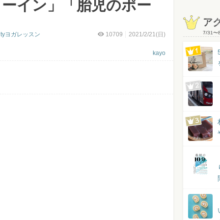
ローイン」「胎児のポー
ア
7/31
〜
utyヨガレッスン
10709
2021/2/21(日)
kayo