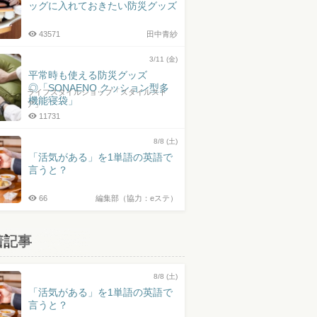
ッグに入れておきたい防災グッズ
43571
田中青紗
3/11 (金)
平常時も使える防災グッズ
◎「SONAENO クッション型多
ライフスタイルショップ「スタイルスト
機能寝袋」
ア」
11731
8/8 (土)
「活気がある」を1単語の英語で
言うと？
66
編集部（協力：eステ）
着記事
8/8 (土)
「活気がある」を1単語の英語で
言うと？