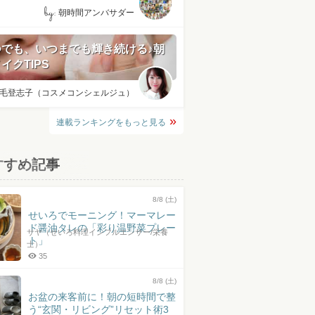
by:
朝時間アンバサダー
つでも、いつまでも輝き続ける♪朝
イクTIPS
毛登志子（コスメコンシェルジュ）
連載ランキングをもっと見る
すすめ記事
8/8 (土)
せいろでモーニング！マーマレー
ド醤油タレの「彩り温野菜プレー
サヤ（せいろ料理インフルエンサー/栄養
ト」
士）
35
8/8 (土)
お盆の来客前に！朝の短時間で整
う“玄関・リビング”リセット術3