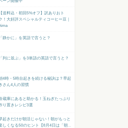
ペーン開催中
【送料込・初回5%オフ】訳ありおト
ク！大好評スペシャルティコーヒー豆｜
Aima
「静かに」を英語で言うと？
「列に並ぶ」を3単語の英語で言うと？
朝4時・5時台起きを続ける秘訣は？早起
きさん4人の習慣
冷蔵庫にあると助かる！玉ねぎたっぷり
作り置きレシピ3選
早起きだけが朝活じゃない！朝がもっと
楽しくなる50のヒント【8月4日は「朝...