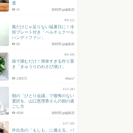
選
41
朝時間.jp編集部
8/8 (土)
風だけじゃ足りない猛暑日に！冷
却プレート付き「ペルチェクール
ハンディファン」
65
朝時間.jp編集部
8/4 (木)
袋で揉むだけ！簡単すぎる作り置
き「きゅうりのわさび漬け」
138372
Mayu*
11/1 (水)
朝の「ひとり会議」で後悔のない
選択を。山口恵理香さんの朝の過
ごし方
4596
朝時間.jp編集部
1/17 (水)
外出先の「もしも」に備える。バ