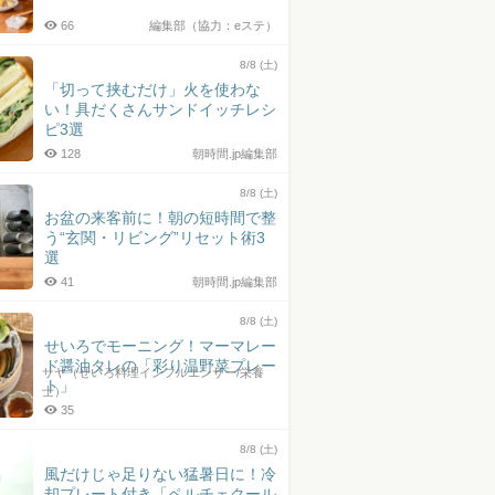
66
編集部（協力：eステ）
8/8 (土)
「切って挟むだけ」火を使わな
い！具だくさんサンドイッチレシ
ピ3選
128
朝時間.jp編集部
8/8 (土)
お盆の来客前に！朝の短時間で整
う“玄関・リビング”リセット術3
選
41
朝時間.jp編集部
8/8 (土)
せいろでモーニング！マーマレー
ド醤油タレの「彩り温野菜プレー
サヤ（せいろ料理インフルエンサー/栄養
ト」
士）
35
8/8 (土)
風だけじゃ足りない猛暑日に！冷
却プレート付き「ペルチェクール