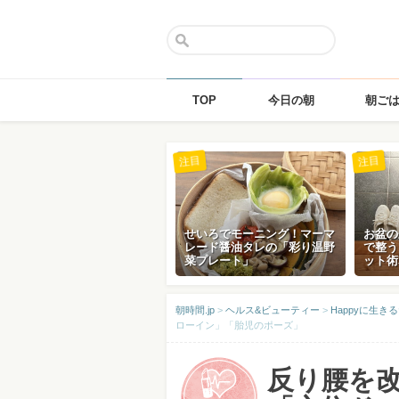
TOP
今日の朝
朝ご
Skip
注目
注目
to
content
せいろでモーニング！マーマ
お盆の
レード醤油タレの「彩り温野
で整う
菜プレート」
ット術
朝時間.jp
>
ヘルス&ビューティー
>
Happyに生き
ローイン」「胎児のポーズ」
反り腰を