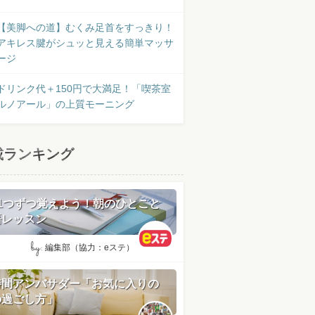
【美脚への道】むくみ足首をすっきり！
アキレス腱がシュッと見える簡単マッサ
ージ
ドリンク代＋150円で大満足！「喫茶室
ルノアール」の上質モーニング
載ランキング
日1つずつ覚えよう！朝のひとこと
語レッスン
by:
編集部（協力：eステ）
時間アンバサダー「お気に入りの
の過ごし方」