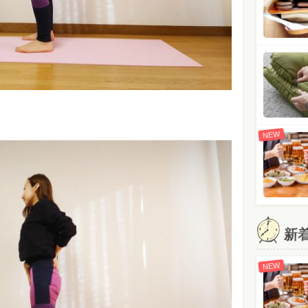
NEW
新
NEW