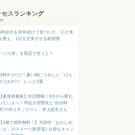
クセスランキング
8/6
5時起きを30年続けて気づいた。心と体
を整え、1日を充実させる朝習慣
「バス停」を英語で言うと？
材料3つだけ！暑い朝にうれしい「ひん
やりおやつ」レシピ3選
【参加者募集】8/22開催！9月から変わ
りたい人へ！早起き習慣化と“自分時
間”の作り方｜ゲスト：井上皓史さん
【2個で送料無料！】大好評「おかしめ
いと」のスイーツ新登場 | お得なキャン