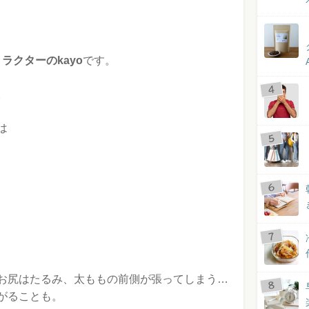
ラクターのkayo
です。
。
は
お尻はたるみ、太ももの前側が張ってしまう…
がることも。