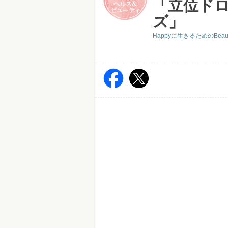
「立位ド
ズ」
Happyに生きるためのBea