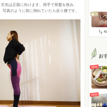
、爪先は正面に向けます。両手で骨盤を挟み、
。写真のように前に倒れていたら反り腰です。
い
のメ
by:
稲
お
NEW
NEW