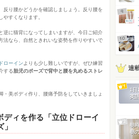
、反り腰かどうかを確認しましょう。反り腰を
しやすくなります。
BLOG
と逆に猫背になってしまいますが、今日ご紹介
方法なら、自然ときれいな姿勢を作りやすいで
ドローイン
よりも少し難しいですが、ぜひ練習
連
介する
胎児のポーズで背中と腰を丸めるストレ
1
脚・美ボディ作り、腰痛予防をしていきましょ
英
ボディを作る「立位ドローイ
ズ」
朝
朝