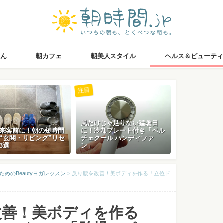
はん
朝カフェ
朝美人スタイル
ヘルス＆ビューティ
注目
風だけじゃ足りない猛暑日
来客前に！朝の短時間
に！冷却プレート付き「ペル
“玄関・リビング”リセ
チェクール ハンディファ
3選
ン」
るためのBeautyヨガレッスン
>
反り腰を改善！美ボディを作る「立位ド
改善！美ボディを作る