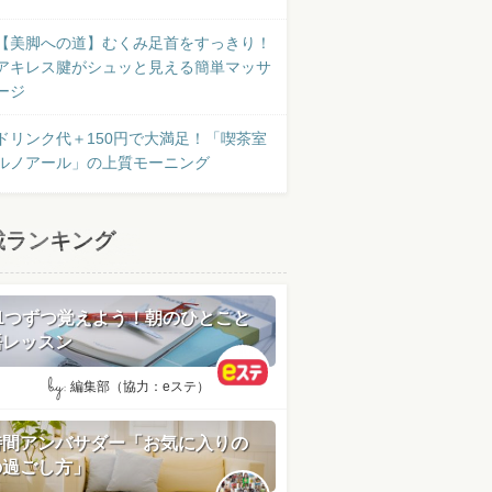
【美脚への道】むくみ足首をすっきり！
アキレス腱がシュッと見える簡単マッサ
ージ
ドリンク代＋150円で大満足！「喫茶室
ルノアール」の上質モーニング
載ランキング
日1つずつ覚えよう！朝のひとこと
語レッスン
by:
編集部（協力：eステ）
時間アンバサダー「お気に入りの
の過ごし方」