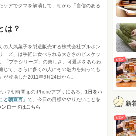
たケアでクマを解消して、朝から「自信のある
とは？
くの人気菓子を製造販売する株式会社ブルボン
リーズ」は手軽に食べられる大きさのビスケッ
NEW
類。「プチシリーズ」の楽しさ、可愛さをあらわ
通じて、さらに多くの人にその魅力を知っても
が登場した2011年6月24日から。
？朝時間.jpのiPhoneアプリにある、
1日をハ
こと朝宣言」
で、今日の目標ややりたいことを
新
ダウンロードはこちら
NEW