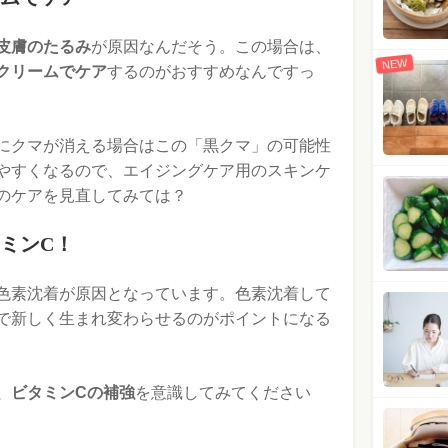
皮膚のたるみ
が原因なんだそう。この場合は、
NEW
クリームでケア
するのがおすすめなんですっ
にクマが消える場合はこの「黒クマ」の可能性
やすくなるので、エイジングケア用のスキンケ
のケアを見直してみては？
ミンC！
色素沈着が原因となっています。色素沈着して
で新しく生まれ変わらせるのがポイントになる
、ビタミンCの補強
を意識してみてください