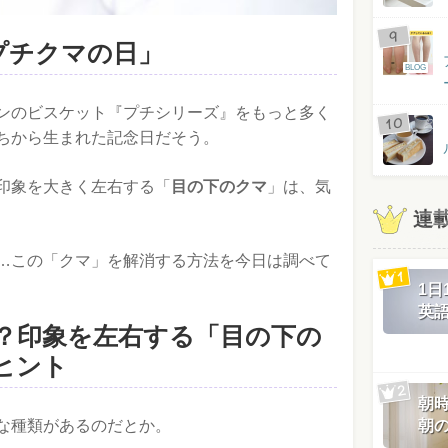
「プチクマの日」
BLOG
ンのビスケット『プチシリーズ』をもっと多く
ちから生まれた記念日だそう。
印象を大きく左右する「
目の下のクマ
」は、気
連
…この「クマ」を解消する方法を今日は調べて
1
英
”？印象を左右する「目の下の
ヒント
朝
な種類があるのだとか。
朝