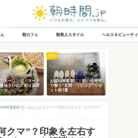
はん
朝カフェ
朝美人スタイル
ヘルス＆ビューティ
注目
でモーニング！マーマ
お盆の来客前に！朝の短時間
醤油タレの「彩り温野
で整う“玄関・リビング”リセ
ート」
ット術3選
019年更新終了]
>
あなたは“何クマ”？印象を左右する「目の下のク
何クマ”？印象を左右す