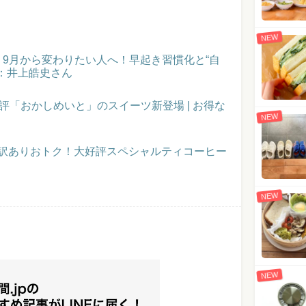
NEW
催！9月から変わりたい人へ！早起き習慣化と“自
：井上皓史さん
評「おかしめいと」のスイーツ新登場 | お得な
NEW
】訳ありおトク！大好評スペシャルティコーヒー
NEW
NEW