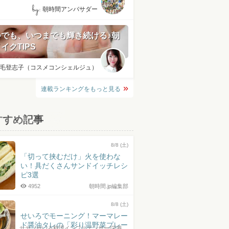
by:
朝時間アンバサダー
つでも、いつまでも輝き続ける♪朝
イクTIPS
毛登志子（コスメコンシェルジュ）
連載ランキングをもっと見る
すすめ記事
8/8 (土)
「切って挟むだけ」火を使わな
い！具だくさんサンドイッチレシ
ピ3選
4952
朝時間.jp編集部
8/8 (土)
せいろでモーニング！マーマレー
ド醤油タレの「彩り温野菜プレー
サヤ（せいろ料理インフルエンサー/栄養