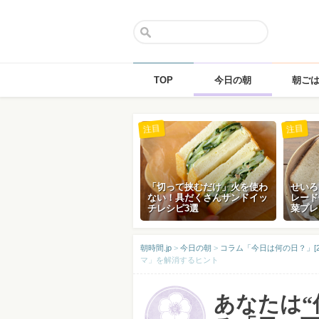
TOP
今日の朝
朝ご
Skip
注目
注目
to
content
「切って挟むだけ」火を使わ
せいろ
ない！具だくさんサンドイッ
レード
チレシピ3選
菜プレ
朝時間.jp
>
今日の朝
>
コラム「今日は何の日？」[2
マ」を解消するヒント
あなたは“