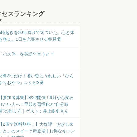
クセスランキング
7
5時起きを30年続けて気づいた。心と体
を整え、1日を充実させる朝習慣
「バス停」を英語で言うと？
材料3つだけ！暑い朝にうれしい「ひん
やりおやつ」レシピ3選
【参加者募集】8/22開催！9月から変わ
りたい人へ！早起き習慣化と“自分時
間”の作り方｜ゲスト：井上皓史さん
【2個で送料無料！】大好評「おかしめ
いと」のスイーツ新登場 | お得なキャン