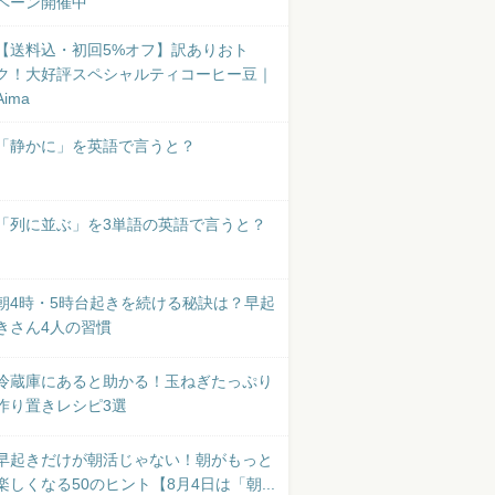
ペーン開催中
【送料込・初回5%オフ】訳ありおト
ク！大好評スペシャルティコーヒー豆｜
Aima
「静かに」を英語で言うと？
「列に並ぶ」を3単語の英語で言うと？
朝4時・5時台起きを続ける秘訣は？早起
きさん4人の習慣
冷蔵庫にあると助かる！玉ねぎたっぷり
作り置きレシピ3選
早起きだけが朝活じゃない！朝がもっと
楽しくなる50のヒント【8月4日は「朝...