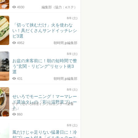
4930
編集部（協力：eステ）
8/8 (土)
「切って挟むだけ」火を使わな
い！具だくさんサンドイッチレシ
ピ3選
4952
朝時間.jp編集部
8/8 (土)
お盆の来客前に！朝の短時間で整
う“玄関・リビング”リセット術3
選
431
朝時間.jp編集部
8/8 (土)
せいろでモーニング！マーマレー
ド醤油タレの「彩り温野菜プレー
サヤ（せいろ料理インフルエンサー/栄養
ト」
士）
860
8/8 (土)
風だけじゃ足りない猛暑日に！冷
却プレート付き「ペルチェクール