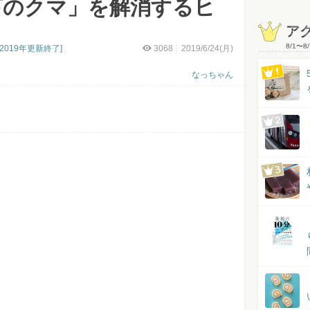
下のクマ」を解消するヒ
ア
8/1
〜
8/
019年更新終了]
3068
2019/6/24(月)
なっちゃん