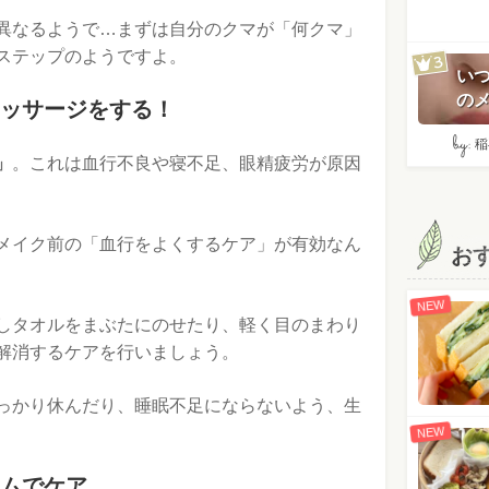
異なるようで…まずは自分のクマが「何クマ」
ステップのようですよ。
い
のメ
ッサージをする！
by:
稲
」
。これは血行不良や寝不足、眼精疲労が原因
メイク前の「血行をよくするケア」が有効なん
お
NEW
しタオルをまぶたにのせたり、軽く目のまわり
解消するケアを行いましょう。
っかり休んだり、睡眠不足にならないよう、生
NEW
ムでケア