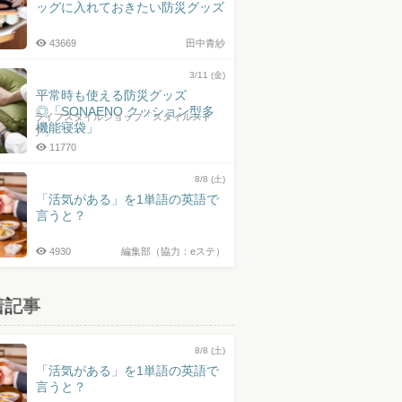
ッグに入れておきたい防災グッズ
43669
田中青紗
3/11 (金)
平常時も使える防災グッズ
◎「SONAENO クッション型多
ライフスタイルショップ「スタイルスト
機能寝袋」
ア」
11770
8/8 (土)
「活気がある」を1単語の英語で
言うと？
4930
編集部（協力：eステ）
着記事
8/8 (土)
「活気がある」を1単語の英語で
言うと？