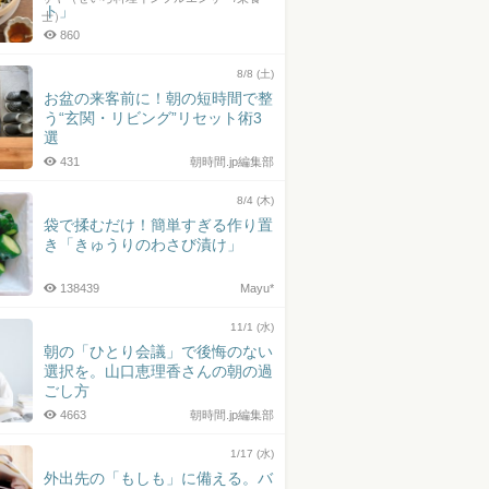
ト」
士）
860
8/8 (土)
お盆の来客前に！朝の短時間で整
う“玄関・リビング”リセット術3
選
431
朝時間.jp編集部
8/4 (木)
袋で揉むだけ！簡単すぎる作り置
き「きゅうりのわさび漬け」
138439
Mayu*
11/1 (水)
朝の「ひとり会議」で後悔のない
選択を。山口恵理香さんの朝の過
ごし方
4663
朝時間.jp編集部
1/17 (水)
外出先の「もしも」に備える。バ