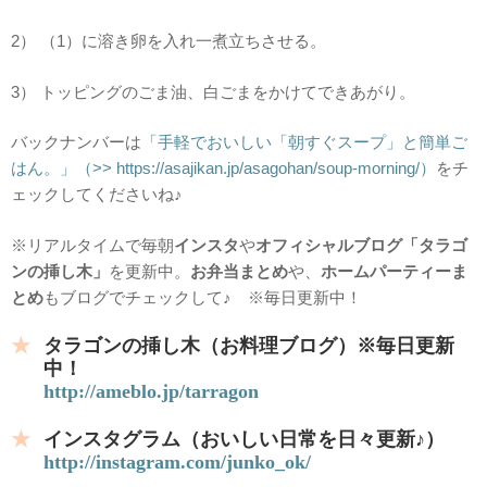
2） （1）に溶き卵を入れ一煮立ちさせる。
3） トッピングのごま油、白ごまをかけてできあがり。
バックナンバーは
「手軽でおいしい「朝すぐスープ」と簡単ご
はん。」（>> https://asajikan.jp/asagohan/soup-morning/）
をチ
ェックしてくださいね♪
※リアルタイムで毎朝
インスタ
や
オフィシャルブログ「タラゴ
ンの挿し木」
を更新中。
お弁当まとめ
や、
ホームパーティーま
とめ
もブログでチェックして♪ ※毎日更新中！
タラゴンの挿し木（お料理ブログ）※毎日更新
中！
http://ameblo.jp/tarragon
インスタグラム（おいしい日常を日々更新♪）
http://instagram.com/junko_ok/