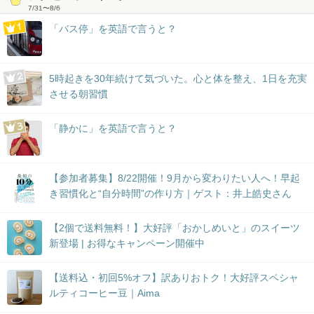
7/31
〜
8/6
「バス停」を英語で言うと？
5時起きを30年続けて気づいた。心と体を整え、1日を充実
させる朝習慣
「静かに」を英語で言うと？
【参加者募集】8/22開催！9月から変わりたい人へ！早起
き習慣化と“自分時間”の作り方｜ゲスト：井上皓史さん
【2個で送料無料！】大好評「おかしめいと」のスイーツ
新登場 | お得なキャンペーン開催中
【送料込・初回5%オフ】訳ありおトク！大好評スペシャ
ルティコーヒー豆｜Aima