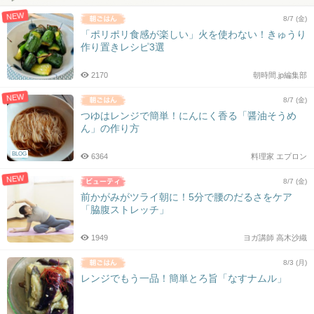
NEW
8/7 (金)
「ポリポリ食感が楽しい」火を使わない！きゅうり
作り置きレシピ3選
2170
朝時間.jp編集部
NEW
8/7 (金)
つゆはレンジで簡単！にんにく香る「醤油そうめ
ん」の作り方
BLOG
6364
料理家 エプロン
NEW
8/7 (金)
前かがみがツライ朝に！5分で腰のだるさをケア
「脇腹ストレッチ」
1949
ヨガ講師 高木沙織
8/3 (月)
レンジでもう一品！簡単とろ旨「なすナムル」