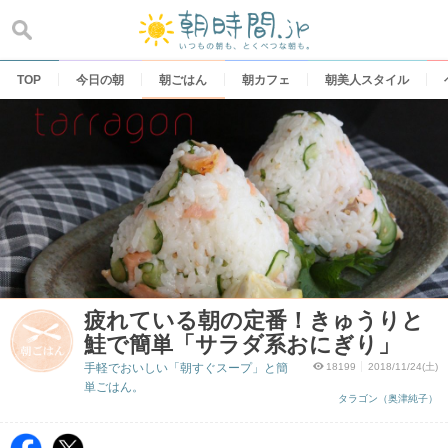
Skip
to
content
TOP
今日の朝
朝ごはん
朝カフェ
朝美人スタイル
疲れている朝の定番！きゅうりと
鮭で簡単「サラダ系おにぎり」
手軽でおいしい「朝すぐスープ」と簡
18199
2018/11/24(土)
単ごはん。
タラゴン（奥津純子）