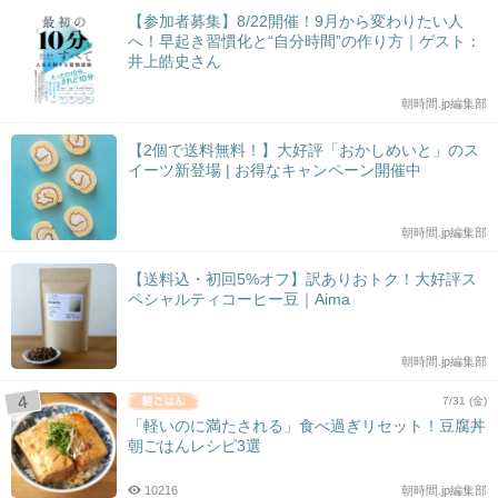
【参加者募集】8/22開催！9月から変わりたい人
へ！早起き習慣化と“自分時間”の作り方｜ゲスト：
井上皓史さん
朝時間.jp編集部
【2個で送料無料！】大好評「おかしめいと」のス
イーツ新登場 | お得なキャンペーン開催中
朝時間.jp編集部
【送料込・初回5%オフ】訳ありおトク！大好評ス
ペシャルティコーヒー豆｜Aima
朝時間.jp編集部
7/31 (金)
「軽いのに満たされる」食べ過ぎリセット！豆腐丼
朝ごはんレシピ3選
10216
朝時間.jp編集部