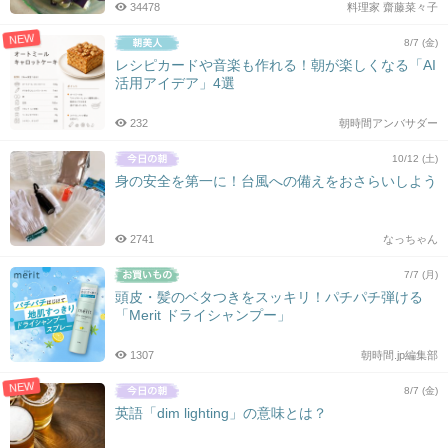
34478
料理家 齋藤菜々子
NEW
8/7 (金)
レシピカードや音楽も作れる！朝が楽しくなる「AI
活用アイデア」4選
232
朝時間アンバサダー
10/12 (土)
身の安全を第一に！台風への備えをおさらいしよう
2741
なっちゃん
7/7 (月)
頭皮・髪のベタつきをスッキリ！パチパチ弾ける
「Merit ドライシャンプー」
1307
朝時間.jp編集部
NEW
8/7 (金)
英語「dim lighting」の意味とは？