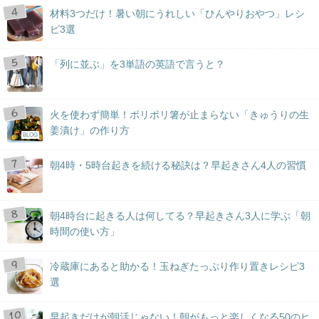
材料3つだけ！暑い朝にうれしい「ひんやりおやつ」レシ
ピ3選
「列に並ぶ」を3単語の英語で言うと？
火を使わず簡単！ポリポリ箸が止まらない「きゅうりの生
姜漬け」の作り方
BLOG
朝4時・5時台起きを続ける秘訣は？早起きさん4人の習慣
朝4時台に起きる人は何してる？早起きさん3人に学ぶ「朝
時間の使い方」
冷蔵庫にあると助かる！玉ねぎたっぷり作り置きレシピ3
選
早起きだけが朝活じゃない！朝がもっと楽しくなる50のヒ