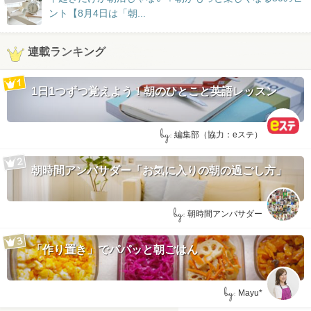
ント【8月4日は「朝...
連載ランキング
1日1つずつ覚えよう！朝のひとこと英語レッスン
by:
編集部（協力：eステ）
朝時間アンバサダー「お気に入りの朝の過ごし方」
by:
朝時間アンバサダー
「作り置き」でパパッと朝ごはん
by:
Mayu*