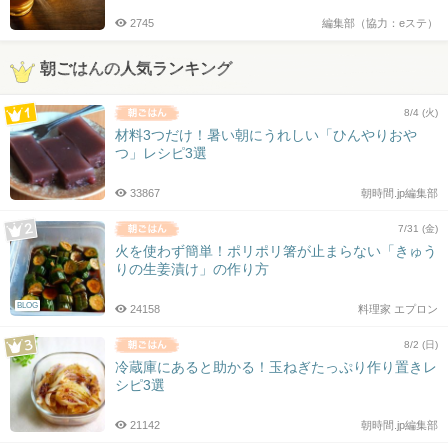
2745
編集部（協力：eステ）
朝ごはんの人気ランキング
8/4 (火)
材料3つだけ！暑い朝にうれしい「ひんやりおや
つ」レシピ3選
33867
朝時間.jp編集部
7/31 (金)
火を使わず簡単！ポリポリ箸が止まらない「きゅう
りの生姜漬け」の作り方
BLOG
24158
料理家 エプロン
8/2 (日)
冷蔵庫にあると助かる！玉ねぎたっぷり作り置きレ
シピ3選
21142
朝時間.jp編集部