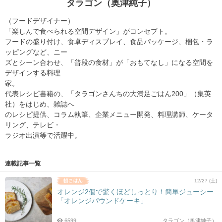
タラゴン（奥津純子）
（フードデザイナー）
「楽しんで食べられる空間デザイン」がコンセプト。
フードの盛り付け、食卓ディスプレイ、食品パッケージ、梱包・ラ
ッピングなど、ニー
ズとシーン合わせ、「普段の食材」が「おもてなし」になる空間を
デザインする料理
家。
代表レシピ書籍の、「タラゴンさんちの大満足ごはん200」（集英
社）をはじめ、雑誌へ
のレシピ提供、コラム執筆、企業メニュー開発、料理講師、ケータ
リング、テレビ・
ラジオ出演等で活躍中。
連載記事一覧
12/27 (土)
オレンジ2個で驚くほどしっとり！簡単ジューシー
「オレンジパウンドケーキ」
6599
タラゴン（奥津純子）