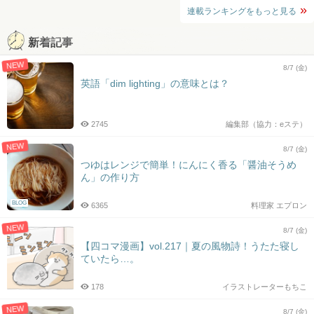
連載ランキングをもっと見る
新着記事
NEW
8/7 (金)
英語「dim lighting」の意味とは？
2745
編集部（協力：eステ）
NEW
8/7 (金)
つゆはレンジで簡単！にんにく香る「醤油そうめ
ん」の作り方
BLOG
6365
料理家 エプロン
NEW
8/7 (金)
【四コマ漫画】vol.217｜夏の風物詩！うたた寝し
ていたら…。
178
イラストレーターもちこ
NEW
8/7 (金)