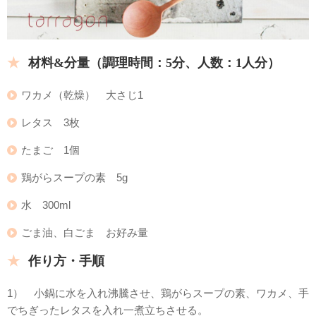
材料&分量（調理時間：5分、
人数：1人分）
ワカメ（乾燥） 大さじ1
レタス 3枚
たまご 1個
鶏がらスープの素 5g
水 300ml
ごま油、白ごま お好み量
作り方・手順
1） 小鍋に水を入れ沸騰させ、鶏がらスープの素、ワカメ、手
でちぎったレタスを入れ一煮立ちさせる。