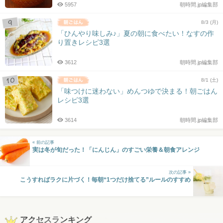
5957
朝時間.jp編集部
8/3 (月)
「ひんやり味しみ♪」夏の朝に食べたい！なすの作
り置きレシピ3選
3612
朝時間.jp編集部
8/1 (土)
「味つけに迷わない」めんつゆで決まる！朝ごはん
レシピ3選
3614
朝時間.jp編集部
« 前の記事
実は冬が旬だった！「にんじん」のすごい栄養＆朝食アレンジ
次の記事 »
こうすればラクに片づく！毎朝“1つだけ捨てる”ルールのすすめ
アクセスランキング