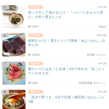
7/30 (木)
切って干して漬けるだけ！『パリパリきゅうり漬
け』の作り置きレシピ
19347
Mayu*
8/30 (金)
材料3つだけ！電子レンジで簡単「水ようかん」の
作り方
BLOG
138562
料理家 エプロン
8/4 (火)
夏のトマトは丸ごと冷凍！2分で作れる「丸ごとト
マトのサラダ」
6188
野菜料理家 やのくにこ
8/5 (水)
「混ぜて即うま」5分で完成！納豆朝ごはんレシピ
3選