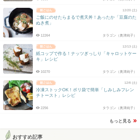
12/20 (土)
ご飯にのせたらまるで煮天丼！あったか「豆腐のた
ぬき煮」
12264
タラゴン（奥津純子）
12/13 (土)
紙コップで作る！ナッツぎっしり「キャロットケー
キ」レシピ
10270
タラゴン（奥津純子）
12/6 (土)
冷凍ストックOK！ポリ袋で簡単「しみしみフレン
チトースト」レシピ
2256
タラゴン（奥津純子）
もっと見る
おすすめ記事