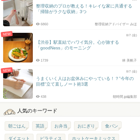
整理収納のプロが教える！キレイな家に共通する
「掃除がラクな収納」3つ
6860
整理収納アドバイザー みほ
NEW
8/7 (金)
【渋谷】駅直結でハワイ気分。心が旅する
「goodNess」のモーニング
1739
林 美帆子
NEW
8/7 (金)
うまくいく人はお盆休みにやっている！？”今年の
目標”立て直しノート術3選
438
朝時間.jp編集部
人気のキーワード
朝ごはん
英語
お弁当
おにぎり
食パン
ダイエット
ピラティス
ホットケーキミックス