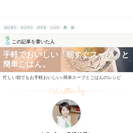
おにぎり
キュウリ
サラダ
シャケ
酢
鮭
この記事を書いた人
手軽でおいしい「朝すぐスープ」と
簡単ごはん。
忙しい朝でもお手軽おいしい♪簡単スープとごはんのレシピ
Written by