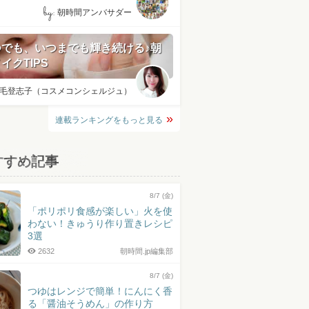
by:
朝時間アンバサダー
つでも、いつまでも輝き続ける♪朝
イクTIPS
毛登志子（コスメコンシェルジュ）
連載ランキングをもっと見る
すすめ記事
8/7 (金)
「ポリポリ食感が楽しい」火を使
わない！きゅうり作り置きレシピ
3選
2632
朝時間.jp編集部
8/7 (金)
つゆはレンジで簡単！にんにく香
る「醤油そうめん」の作り方