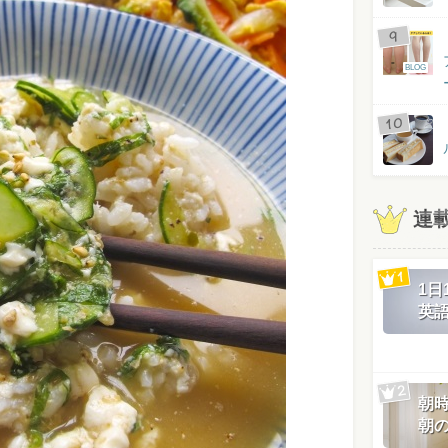
BLOG
連
1
英
朝
朝