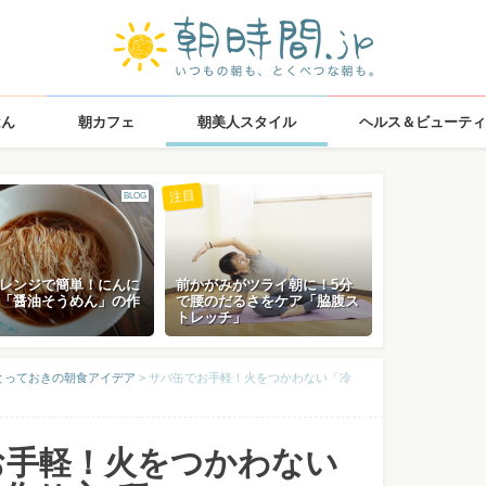
はん
朝カフェ
朝美人スタイル
ヘルス＆ビューティ
注目
BLOG
レンジで簡単！にんに
前かがみがツライ朝に！5分
「醤油そうめん」の作
で腰のだるさをケア「脇腹ス
トレッチ」
とっておきの朝食アイデア
>
サバ缶でお手軽！火をつかわない「冷
お手軽！火をつかわない