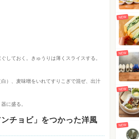
NEW
NEW
ほぐしておく。きゅうりは薄くスライスする。
（白）、麦味噌をいれてすりこぎで混ぜ、出汁
NEW
、器に盛る。
アンチョビ」をつかった洋風
NEW