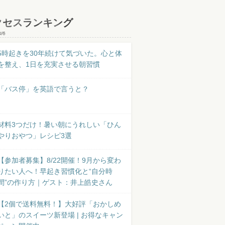
クセスランキング
8/6
5時起きを30年続けて気づいた。心と体
を整え、1日を充実させる朝習慣
「バス停」を英語で言うと？
材料3つだけ！暑い朝にうれしい「ひん
やりおやつ」レシピ3選
【参加者募集】8/22開催！9月から変わ
りたい人へ！早起き習慣化と“自分時
間”の作り方｜ゲスト：井上皓史さん
【2個で送料無料！】大好評「おかしめ
いと」のスイーツ新登場 | お得なキャン