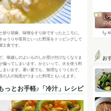
い
のメ
by:
と炒り胡麻、味噌をすり鉢ですったところに、
稲
きゅうりや茗荷といった野菜をトッピングして
郷土食です。
ど、喉越しのよいものしか受け付けなくなりま
お
が偏ってしまいます。かといって、火を使う料
しまいます。暑い夏でも、無理なくつくれて、
昔の人の知恵がつまった料理ともいえます。
もっとお手軽♪「冷汁」レシピ