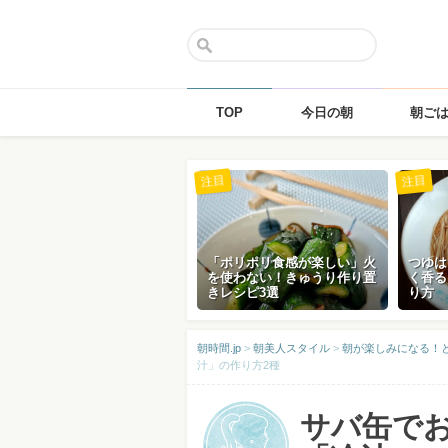
TOP
今日の朝
朝ご
Skip
注目
注目
to
content
「ポリポリ食感が楽しい」火
つゆは
を使わない！きゅうり作り置
く香る
きレシピ3選
り方
朝時間.jp
>
朝美人スタイル
>
朝が楽しみになる！
汁」の作り方2種
サバ缶で