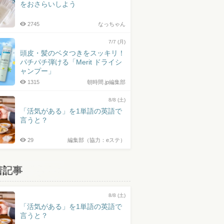
をおさらいしよう
2745
なっちゃん
7/7 (月)
頭皮・髪のベタつきをスッキリ！
パチパチ弾ける「Merit ドライシ
ャンプー」
1315
朝時間.jp編集部
8/8 (土)
「活気がある」を1単語の英語で
言うと？
29
編集部（協力：eステ）
着記事
8/8 (土)
「活気がある」を1単語の英語で
言うと？