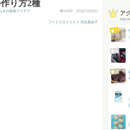
作り方2種
おきの朝食アイデア
6290
2018/7/29(日)
ア
7/31
〜
フードスタイリスト 河合真由子