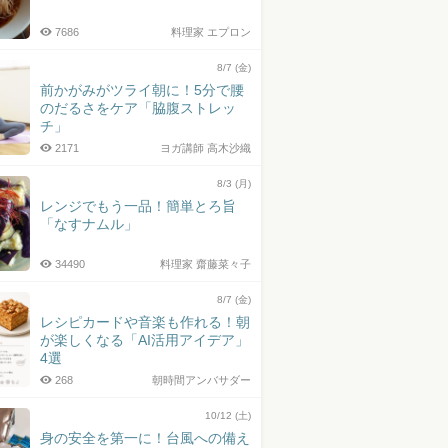
7686
料理家 エプロン
8/7 (金)
前かがみがツライ朝に！5分で腰
のだるさをケア「脇腹ストレッ
チ」
2171
ヨガ講師 高木沙織
8/3 (月)
レンジでもう一品！簡単とろ旨
「なすナムル」
34490
料理家 齋藤菜々子
8/7 (金)
レシピカードや音楽も作れる！朝
が楽しくなる「AI活用アイデア」
4選
268
朝時間アンバサダー
10/12 (土)
身の安全を第一に！台風への備え