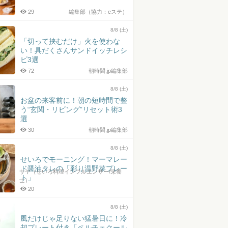
29
編集部（協力：eステ）
8/8 (土)
「切って挟むだけ」火を使わな
い！具だくさんサンドイッチレシ
ピ3選
72
朝時間.jp編集部
8/8 (土)
お盆の来客前に！朝の短時間で整
う“玄関・リビング”リセット術3
選
30
朝時間.jp編集部
8/8 (土)
せいろでモーニング！マーマレー
ド醤油タレの「彩り温野菜プレー
サヤ（せいろ料理インフルエンサー/栄養
ト」
士）
20
8/8 (土)
風だけじゃ足りない猛暑日に！冷
却プレート付き「ペルチェクール