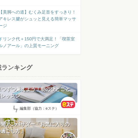
【美脚への道】むくみ足首をすっきり！
アキレス腱がシュッと見える簡単マッサ
ージ
ドリンク代＋150円で大満足！「喫茶室
ルノアール」の上質モーニング
載ランキング
日1つずつ覚えよう！朝のひとこと
語レッスン
by:
編集部（協力：eステ）
時間アンバサダー「お気に入りの
の過ごし方」