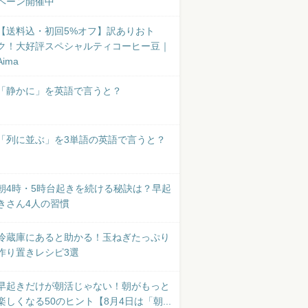
ペーン開催中
【送料込・初回5%オフ】訳ありおト
ク！大好評スペシャルティコーヒー豆｜
Aima
「静かに」を英語で言うと？
「列に並ぶ」を3単語の英語で言うと？
朝4時・5時台起きを続ける秘訣は？早起
きさん4人の習慣
冷蔵庫にあると助かる！玉ねぎたっぷり
作り置きレシピ3選
早起きだけが朝活じゃない！朝がもっと
楽しくなる50のヒント【8月4日は「朝...