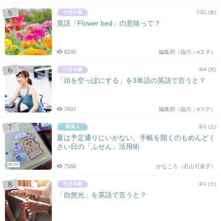
7/31 (金)
英語「Flower bed」の意味って？
8240
編集部（協力：eステ）
8/4 (火)
「頭を空っぽにする」を3単語の英語で言うと？
7607
編集部（協力：eステ）
8/1 (土)
夏は予定通りにいかない。手帳を開くのもめんどく
さい日の「ふせん」活用術
BLOG
7568
かなころ（石山可奈子）
8/1 (土)
「自然光」を英語で言うと？