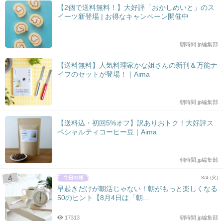
【2個で送料無料！】大好評「おかしめいと」のス
イーツ新登場 | お得なキャンペーン開催中
朝時間.jp編集部
【送料無料】人気料理家かな姐さんの新刊＆万能ナ
イフのセットが登場！｜Aima
朝時間.jp編集部
【送料込・初回5%オフ】訳ありおトク！大好評ス
ペシャルティコーヒー豆｜Aima
朝時間.jp編集部
8/4 (火)
早起きだけが朝活じゃない！朝がもっと楽しくなる
50のヒント【8月4日は「朝...
17313
朝時間.jp編集部