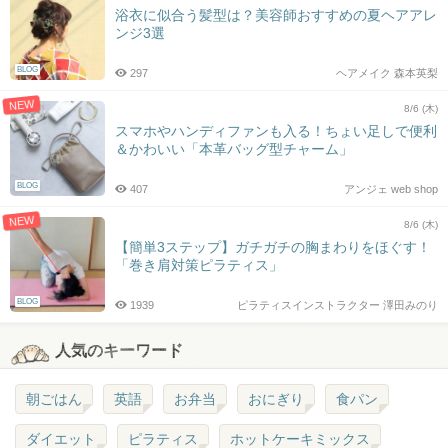
浴衣に似合う髪型は？美容師おすすめの夏ヘアアレ
ンジ3選
BLOG
297
ヘアメイク 森本英梨
NEW
8/6 (木)
スマホやハンディファンも入る！ちょい足しで便利
＆かわいい「本革バッグ型チャーム」
BLOG
407
アンジェ web shop
NEW
8/6 (木)
【簡単3ステップ】ガチガチの胸まわりをほぐす！
「巻き肩対策ピラティス」
BLOG
1939
ピラティスインストラクター 澤田みのり
人気のキーワード
朝ごはん
英語
お弁当
おにぎり
食パン
ダイエット
ピラティス
ホットケーキミックス