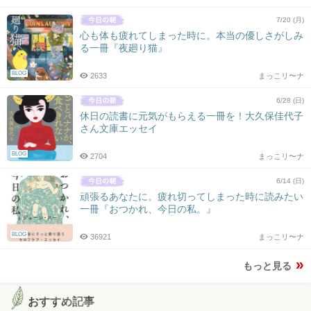
7/20 (月)
心も体も疲れてしまった時に。本当の優しさがしみ
る一冊『夜廻り猫』
BLOG
2633
まっこリ〜ナ
6/28 (日)
休日の読書に元気がもらえる一冊を！大久保佳代子
さん文庫エッセイ
BLOG
2704
まっこリ〜ナ
6/14 (日)
頑張るあなたに。疲れ切ってしまった時に読みたい
一冊『おつかれ、今日の私。』
BLOG
36921
まっこリ〜ナ
もっと見る
おすすめ記事