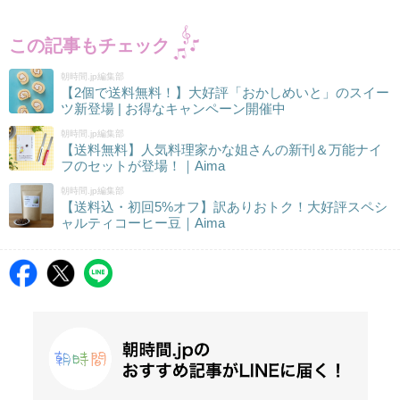
この記事もチェック
朝時間.jp編集部
【2個で送料無料！】大好評「おかしめいと」のスイー
ツ新登場 | お得なキャンペーン開催中
朝時間.jp編集部
【送料無料】人気料理家かな姐さんの新刊＆万能ナイ
フのセットが登場！｜Aima
朝時間.jp編集部
【送料込・初回5%オフ】訳ありおトク！大好評スペシ
ャルティコーヒー豆｜Aima