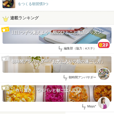
をつくる朝習慣3つ
連載ランキング
1日1つずつ覚えよう！朝のひとこと英語レッスン
by:
編集部（協力：eステ）
朝時間アンバサダー「お気に入りの朝の過ごし方」
by:
朝時間アンバサダー
「作り置き」でパパッと朝ごはん
by:
Mayu*