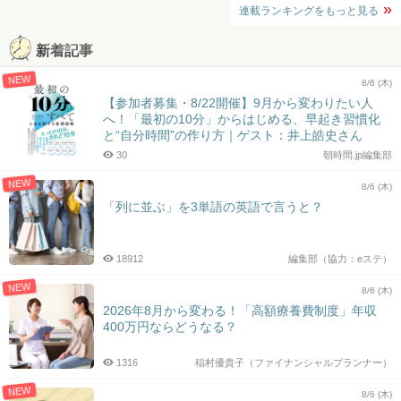
連載ランキングをもっと見る
新着記事
NEW
8/6 (木)
【参加者募集・8/22開催】9月から変わりたい人
へ！「最初の10分」からはじめる、早起き習慣化
と“自分時間”の作り方｜ゲスト：井上皓史さん
30
朝時間.jp編集部
NEW
8/6 (木)
「列に並ぶ」を3単語の英語で言うと？
18912
編集部（協力：eステ）
NEW
8/6 (木)
2026年8月から変わる！「高額療養費制度」年収
400万円ならどうなる？
1316
稲村優貴子（ファイナンシャルプランナー）
NEW
8/6 (木)