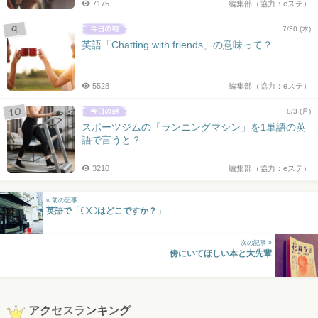
7175
編集部（協力：eステ）
7/30 (木)
英語「Chatting with friends」の意味って？
5528
編集部（協力：eステ）
8/3 (月)
スポーツジムの「ランニングマシン」を1単語の英
語で言うと？
3210
編集部（協力：eステ）
« 前の記事
英語で「〇〇はどこですか？」
次の記事 »
傍にいてほしい本と大先輩
アクセスランキング