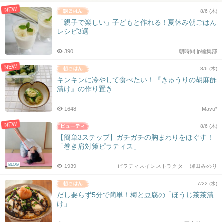
NEW
8/6 (木)
「親子で楽しい」子どもと作れる！夏休み朝ごはん
レシピ3選
390
朝時間.jp編集部
NEW
8/6 (木)
キンキンに冷やして食べたい！『きゅうりの胡麻酢
漬け』の作り置き
1648
Mayu*
NEW
8/6 (木)
【簡単3ステップ】ガチガチの胸まわりをほぐす！
「巻き肩対策ピラティス」
BLOG
1939
ピラティスインストラクター 澤田みのり
7/22 (水)
だし要らず5分で簡単！梅と豆腐の「ほうじ茶茶漬
け」