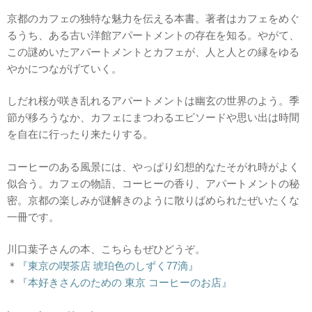
京都のカフェの独特な魅力を伝える本書。著者はカフェをめぐ
るうち、ある古い洋館アパートメントの存在を知る。やがて、
この謎めいたアパートメントとカフェが、人と人との縁をゆる
やかにつながげていく。
しだれ桜が咲き乱れるアパートメントは幽玄の世界のよう。季
節が移ろうなか、カフェにまつわるエピソードや思い出は時間
を自在に行ったり来たりする。
コーヒーのある風景には、やっぱり幻想的なたそがれ時がよく
似合う。カフェの物語、コーヒーの香り、アパートメントの秘
密。京都の楽しみが謎解きのように散りばめられたぜいたくな
一冊です。
川口葉子さんの本、こちらもぜひどうぞ。
＊
『東京の喫茶店 琥珀色のしずく77滴』
＊
『本好きさんのための 東京 コーヒーのお店』