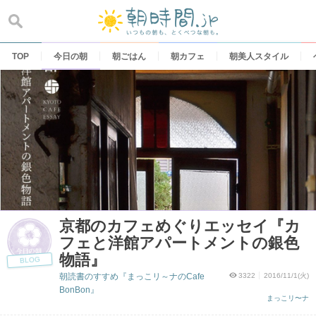
Skip
to
content
TOP
今日の朝
朝ごはん
朝カフェ
朝美人スタイル
京都のカフェめぐりエッセイ『カ
フェと洋館アパートメントの銀色
物語』
BLOG
朝読書のすすめ『まっこリ～ナのCafe
3322
2016/11/1(火)
BonBon』
まっこリ〜ナ