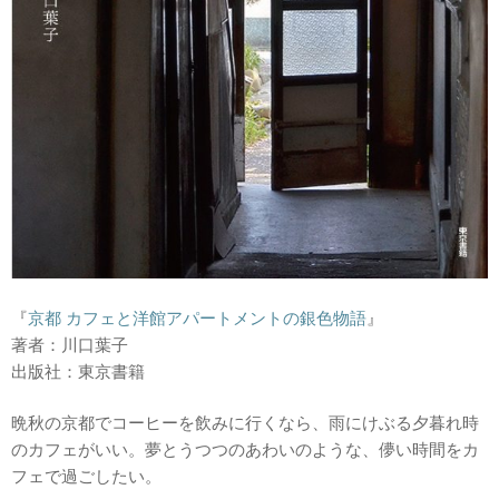
『
京都 カフェと洋館アパートメントの銀色物語
』
著者：川口葉子
出版社：東京書籍
晩秋の京都でコーヒーを飲みに行くなら、雨にけぶる夕暮れ時
のカフェがいい。夢とうつつのあわいのような、儚い時間をカ
フェで過ごしたい。