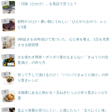
「日陰（ひかげ）」を英語で言うと？
材料3つだけ！暑い朝にうれしい「ひんやりおやつ」レシ
ピ3選
5時起きを30年続けて気づいた。心と体を整え、1日を充実
させる朝習慣
火を使わず簡単！ポリポリ箸が止まらない「きゅうりの生
姜漬け」の作り方
BLOG
切って干して漬けるだけ！『パリパリきゅうり漬け』の作
り置きレシピ
冷蔵庫にあると助かる！玉ねぎたっぷり作り置きレシピ3
選
昔より体重が戻りにくい…と感じたら！「太りにくい体」