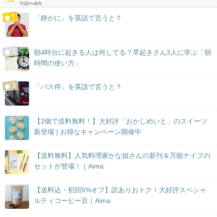
7/30
〜
8/5
「静かに」を英語で言うと？
朝4時台に起きる人は何してる？早起きさん3人に学ぶ「朝
時間の使い方」
「バス停」を英語で言うと？
【2個で送料無料！】大好評「おかしめいと」のスイーツ
新登場 | お得なキャンペーン開催中
【送料無料】人気料理家かな姐さんの新刊＆万能ナイフの
セットが登場！｜Aima
【送料込・初回5%オフ】訳ありおトク！大好評スペシャ
ルティコーヒー豆｜Aima