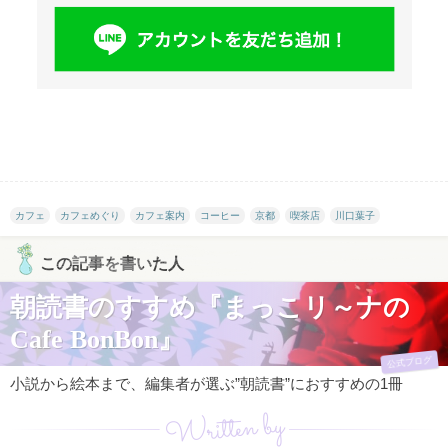
カフェ
カフェめぐり
カフェ案内
コーヒー
京都
喫茶店
川口葉子
この記事を書いた人
朝読書のすすめ『まっこリ～ナの
Cafe BonBon』
公式ブログ
小説から絵本まで、編集者が選ぶ”朝読書”におすすめの1冊
Written by