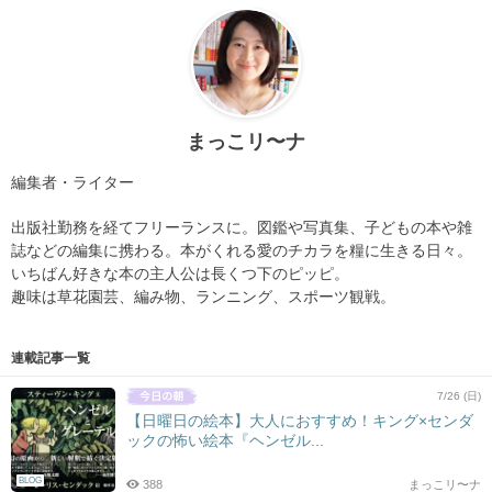
まっこリ〜ナ
編集者・ライター
出版社勤務を経てフリーランスに。図鑑や写真集、子どもの本や雑
誌などの編集に携わる。本がくれる愛のチカラを糧に生きる日々。
いちばん好きな本の主人公は長くつ下のピッピ。
趣味は草花園芸、編み物、ランニング、スポーツ観戦。
連載記事一覧
7/26 (日)
【日曜日の絵本】大人におすすめ！キング×センダ
ックの怖い絵本『ヘンゼル...
BLOG
388
まっこリ〜ナ