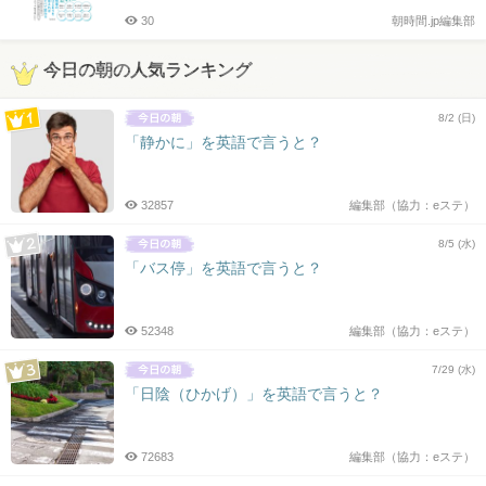
30
朝時間.jp編集部
今日の朝の人気ランキング
8/2 (日)
「静かに」を英語で言うと？
32857
編集部（協力：eステ）
8/5 (水)
「バス停」を英語で言うと？
52348
編集部（協力：eステ）
7/29 (水)
「日陰（ひかげ）」を英語で言うと？
72683
編集部（協力：eステ）