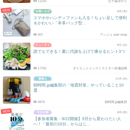
11320
五十嵐ゆかり
NEW
8/6 (木)
スマホやハンディファンも入る！ちょい足しで便利
＆かわいい「本革バッグ型...
BLOG
407
アンジェ web shop
8/2 (火)
誰でもできる！夏に代謝を上げて痩せるヒント3つ
17762
ダイエットインストラクター岩瀬結暉
1/16 (火)
朝時間.jp編集部の「地震対策」やっていること10
選
4876
朝時間.jp編集部
NEW
8/6 (木)
【参加者募集・8/22開催】9月から変わりたい人
へ！「最初の10分」からはじ...