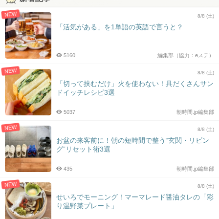
NEW
8/8 (土)
「活気がある」を1単語の英語で言うと？
5160
編集部（協力：eステ）
NEW
8/8 (土)
「切って挟むだけ」火を使わない！具だくさんサン
ドイッチレシピ3選
5037
朝時間.jp編集部
NEW
8/8 (土)
お盆の来客前に！朝の短時間で整う“玄関・リビン
グ”リセット術3選
435
朝時間.jp編集部
NEW
8/8 (土)
せいろでモーニング！マーマレード醤油タレの「彩
り温野菜プレート」