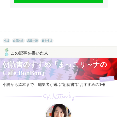
小説
山田詠美
恋愛小説
青春小説
この記事を書いた人
朝読書のすすめ『まっこリ～ナの
Cafe BonBon』
公式ブログ
小説から絵本まで、編集者が選ぶ”朝読書”におすすめの1冊
Written by