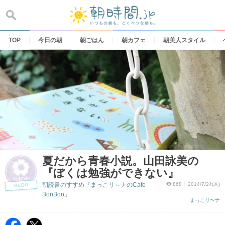
Skip
to
content
TOP
今日の朝
朝ごはん
朝カフェ
朝美人スタイル
夏だから青春小説。山田詠美の
『ぼくは勉強ができない』
朝読書のすすめ『まっこリ～ナのCafe
868
2014/7/24(木)
BLOG
BonBon』
まっこリ〜ナ