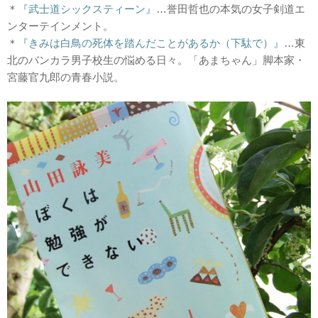
＊
『武士道シックスティーン』
…誉田哲也の本気の女子剣道エ
ンターテインメント。
＊
『きみは白鳥の死体を踏んだことがあるか（下駄で）』
…東
北のバンカラ男子校生の悩める日々。「あまちゃん」脚本家・
宮藤官九郎の青春小説。