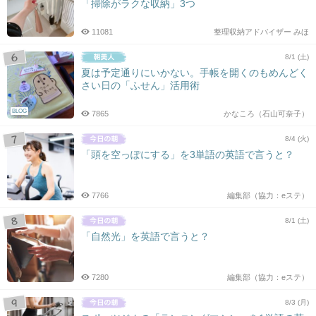
「掃除がラクな収納」3つ
11081
整理収納アドバイザー みほ
8/1 (土)
夏は予定通りにいかない。手帳を開くのもめんどく
さい日の「ふせん」活用術
BLOG
7865
かなころ（石山可奈子）
8/4 (火)
「頭を空っぽにする」を3単語の英語で言うと？
7766
編集部（協力：eステ）
8/1 (土)
「自然光」を英語で言うと？
7280
編集部（協力：eステ）
8/3 (月)