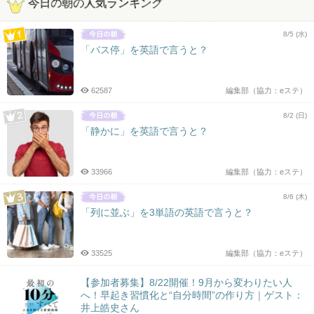
今日の朝の人気ランキング
8/5 (水)
「バス停」を英語で言うと？
62587
編集部（協力：eステ）
8/2 (日)
「静かに」を英語で言うと？
33966
編集部（協力：eステ）
8/6 (木)
「列に並ぶ」を3単語の英語で言うと？
33525
編集部（協力：eステ）
【参加者募集】8/22開催！9月から変わりたい人
へ！早起き習慣化と“自分時間”の作り方｜ゲスト：
井上皓史さん