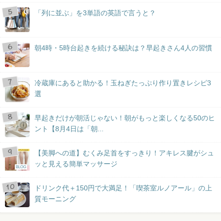
「列に並ぶ」を3単語の英語で言うと？
朝4時・5時台起きを続ける秘訣は？早起きさん4人の習慣
冷蔵庫にあると助かる！玉ねぎたっぷり作り置きレシピ3
選
早起きだけが朝活じゃない！朝がもっと楽しくなる50のヒ
ント【8月4日は「朝...
【美脚への道】むくみ足首をすっきり！アキレス腱がシュ
ッと見える簡単マッサージ
BLOG
ドリンク代＋150円で大満足！「喫茶室ルノアール」の上
質モーニング