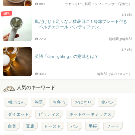
880
サヤ（せいろ料理インフルエンサー/栄養士）
NEW
8/8 (土)
風だけじゃ足りない猛暑日に！冷却プレート付き
「ペルチェクール ハンディファン」
2234
朝時間.jp編集部
8/7 (金)
英語「dim lighting」の意味とは？
4347
編集部（協力：eステ）
人気のキーワード
朝ごはん
英語
お弁当
おにぎり
食パン
ダイエット
ピラティス
ホットケーキミックス
白菜
豆腐
トースト
パン
手帳
ノート