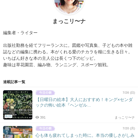
まっこリ〜ナ
編集者・ライター
出版社勤務を経てフリーランスに。図鑑や写真集、子どもの本や雑
誌などの編集に携わる。本がくれる愛のチカラを糧に生きる日々。
いちばん好きな本の主人公は長くつ下のピッピ。
趣味は草花園芸、編み物、ランニング、スポーツ観戦。
連載記事一覧
7/26 (日)
【日曜日の絵本】大人におすすめ！キング×センダ
ックの怖い絵本『ヘンゼル...
BLOG
391
まっこリ〜ナ
7/20 (月)
心も体も疲れてしまった時に。本当の優しさがしみ