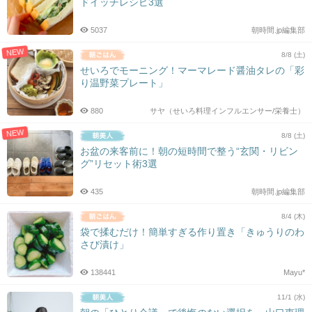
ドイッチレシピ3選
5037
朝時間.jp編集部
NEW
8/8 (土)
せいろでモーニング！マーマレード醤油タレの「彩
り温野菜プレート」
880
サヤ（せいろ料理インフルエンサー/栄養士）
NEW
8/8 (土)
お盆の来客前に！朝の短時間で整う“玄関・リビン
グ”リセット術3選
435
朝時間.jp編集部
8/4 (木)
袋で揉むだけ！簡単すぎる作り置き「きゅうりのわ
さび漬け」
138441
Mayu*
11/1 (水)