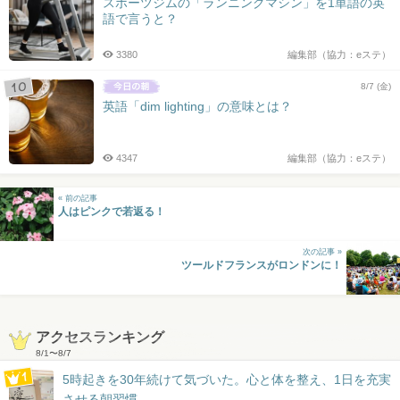
スポーツジムの「ランニングマシン」を1単語の英
語で言うと？
3380
編集部（協力：eステ）
8/7 (金)
英語「dim lighting」の意味とは？
4347
編集部（協力：eステ）
« 前の記事
人はピンクで若返る！
次の記事 »
ツールドフランスがロンドンに！
アクセスランキング
8/1
〜
8/7
5時起きを30年続けて気づいた。心と体を整え、1日を充実
させる朝習慣