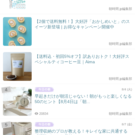
朝時間.jp編集部
【2個で送料無料！】大好評「おかしめいと」のス
イーツ新登場 | お得なキャンペーン開催中
朝時間.jp編集部
【送料込・初回5%オフ】訳ありおトク！大好評ス
ペシャルティコーヒー豆｜Aima
朝時間.jp編集部
8/4 (火)
早起きだけが朝活じゃない！朝がもっと楽しくなる
50のヒント【8月4日は「朝...
20834
朝時間.jp編集部
8/7 (金)
整理収納のプロが教える！キレイな家に共通する