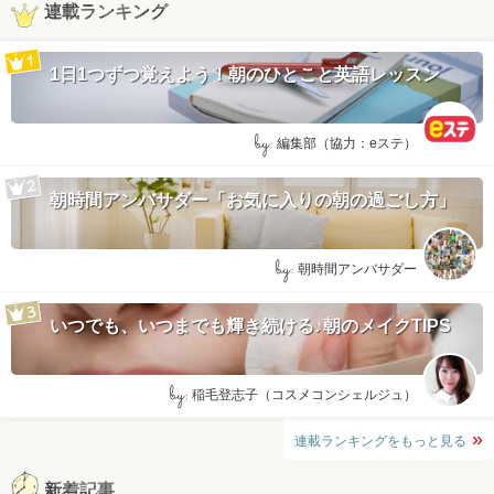
連載ランキング
1日1つずつ覚えよう！朝のひとこと英語レッスン
by:
編集部（協力：eステ）
朝時間アンバサダー「お気に入りの朝の過ごし方」
by:
朝時間アンバサダー
いつでも、いつまでも輝き続ける♪朝のメイクTIPS
by:
稲毛登志子（コスメコンシェルジュ）
連載ランキングをもっと見る
新着記事