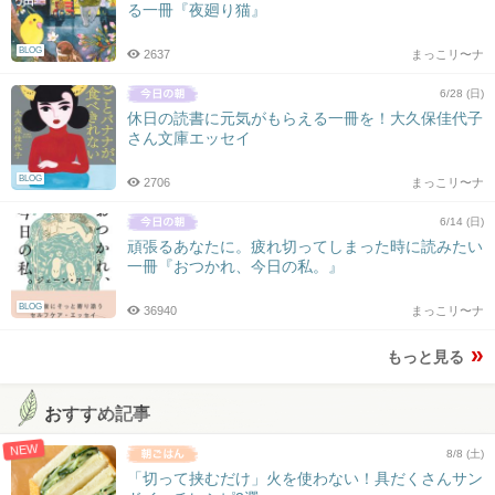
る一冊『夜廻り猫』
BLOG
2637
まっこリ〜ナ
6/28 (日)
休日の読書に元気がもらえる一冊を！大久保佳代子
さん文庫エッセイ
BLOG
2706
まっこリ〜ナ
6/14 (日)
頑張るあなたに。疲れ切ってしまった時に読みたい
一冊『おつかれ、今日の私。』
BLOG
36940
まっこリ〜ナ
もっと見る
おすすめ記事
NEW
8/8 (土)
「切って挟むだけ」火を使わない！具だくさんサン