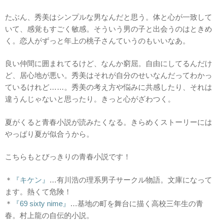
たぶん、秀美はシンプルな男なんだと思う。体と心が一致して
いて、感覚もすごく敏感。そういう男の子と出会うのはときめ
く。恋人がずっと年上の桃子さんていうのもいいなあ。
良い仲間に囲まれてるけど、なんか窮屈。自由にしてるんだけ
ど、居心地が悪い。秀美はそれが自分のせいなんだってわかっ
ているけれど……。秀美の考え方や悩みに共感したり、それは
違うんじゃないと思ったり。きっと心がざわつく。
夏がくると青春小説が読みたくなる。きらめくストーリーには
やっぱり夏が似合うから。
こちらもとびっきりの青春小説です！
＊
『キケン』
…有川浩の理系男子サークル物語。文庫になって
ます。熱くて危険！
＊
『69 sixty nime』
…基地の町を舞台に描く高校三年生の青
春。村上龍の自伝的小説。