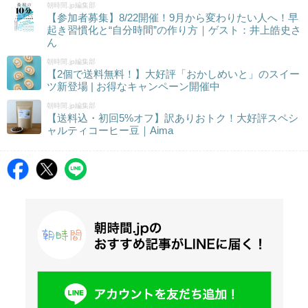
朝時間.jp編集部
【参加者募集】8/22開催！9月から変わりたい人へ！早
起き習慣化と“自分時間”の作り方｜ゲスト：井上皓史さ
ん
朝時間.jp編集部
【2個で送料無料！】大好評「おかしめいと」のスイー
ツ新登場 | お得なキャンペーン開催中
朝時間.jp編集部
【送料込・初回5%オフ】訳ありおトク！大好評スペシ
ャルティコーヒー豆｜Aima