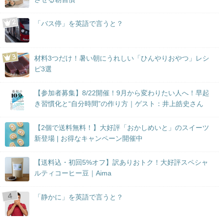
「バス停」を英語で言うと？
材料3つだけ！暑い朝にうれしい「ひんやりおやつ」レシ
ピ3選
【参加者募集】8/22開催！9月から変わりたい人へ！早起
き習慣化と“自分時間”の作り方｜ゲスト：井上皓史さん
【2個で送料無料！】大好評「おかしめいと」のスイーツ
新登場 | お得なキャンペーン開催中
【送料込・初回5%オフ】訳ありおトク！大好評スペシャ
ルティコーヒー豆｜Aima
「静かに」を英語で言うと？