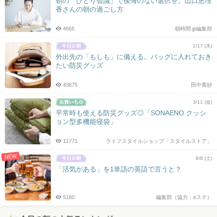
朝の「ひとり会議」で後悔のない選択を。山口恵理
香さんの朝の過ごし方
4665
朝時間.jp編集部
1/17 (水)
外出先の「もしも」に備える。バッグに入れておき
たい防災グッズ
43675
田中青紗
3/11 (金)
平常時も使える防災グッズ◎「SONAENO クッシ
ョン型多機能寝袋」
11771
ライフスタイルショップ「スタイルストア」
NEW
8/8 (土)
「活気がある」を1単語の英語で言うと？
5160
編集部（協力：eステ）