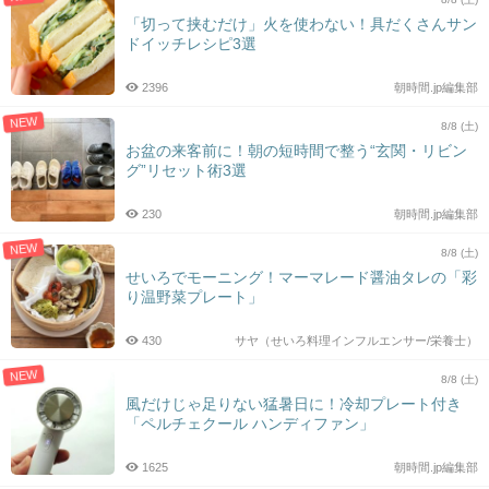
「切って挟むだけ」火を使わない！具だくさんサン
ドイッチレシピ3選
2396
朝時間.jp編集部
NEW
8/8 (土)
お盆の来客前に！朝の短時間で整う“玄関・リビン
グ”リセット術3選
230
朝時間.jp編集部
NEW
8/8 (土)
せいろでモーニング！マーマレード醤油タレの「彩
り温野菜プレート」
430
サヤ（せいろ料理インフルエンサー/栄養士）
NEW
8/8 (土)
風だけじゃ足りない猛暑日に！冷却プレート付き
「ペルチェクール ハンディファン」
1625
朝時間.jp編集部