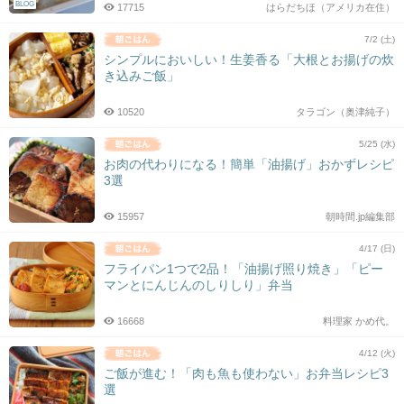
BLOG
17715
はらだちほ（アメリカ在住）
7/2 (土)
シンプルにおいしい！生姜香る「大根とお揚げの炊
き込みご飯」
10520
タラゴン（奥津純子）
5/25 (水)
お肉の代わりになる！簡単「油揚げ」おかずレシピ
3選
15957
朝時間.jp編集部
4/17 (日)
フライパン1つで2品！「油揚げ照り焼き」「ピー
マンとにんじんのしりしり」弁当
16668
料理家 かめ代。
4/12 (火)
ご飯が進む！「肉も魚も使わない」お弁当レシピ3
選