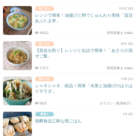
10/12 (水)
レンジで簡単！油揚げと卵でじゅんわり美味「温活
あぶたま丼」
39512
管理栄養士 maiko
8/31 (水)
【貧血を防ぐ】レンジと缶詰で簡単！「あさりの混
ぜご飯」
17371
管理栄養士 maiko
7/30 (土)
シャキシャキ、絶品！簡単「水菜と油揚げのはりは
りサラダ」
5815
タラゴン（奥津純子）
7/4 (月)
発酵食品三昧な朝ごはん