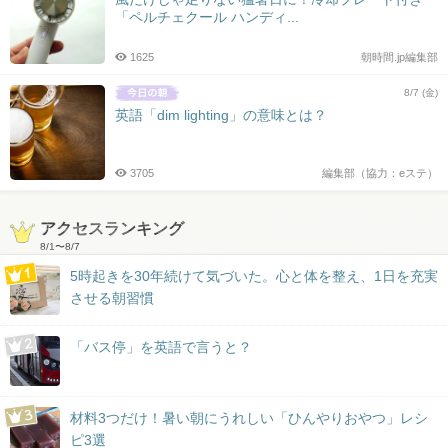
「ペルチェクール ハンディ...
1625
朝時間.jp編集部
8/7 (金)
英語「dim lighting」の意味とは？
3705
編集部（協力：eステ）
アクセスランキング
8/1
〜
8/7
5時起きを30年続けて気づいた。心と体を整え、1日を充実
させる朝習慣
「バス停」を英語で言うと？
材料3つだけ！暑い朝にうれしい「ひんやりおやつ」レシ
ピ3選