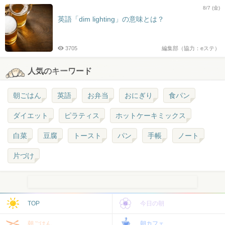
8/7 (金)
英語「dim lighting」の意味とは？
3705
編集部（協力：eステ）
人気のキーワード
朝ごはん
英語
お弁当
おにぎり
食パン
ダイエット
ピラティス
ホットケーキミックス
白菜
豆腐
トースト
パン
手帳
ノート
片づけ
TOP
今日の朝
朝ごはん
朝カフェ