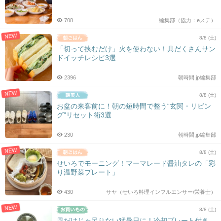
シ
ョ
708
編集部（協力：eステ）
ン
NEW
8/8 (土)
「切って挟むだけ」火を使わない！具だくさんサン
ドイッチレシピ3選
2396
朝時間.jp編集部
NEW
8/8 (土)
お盆の来客前に！朝の短時間で整う“玄関・リビン
グ”リセット術3選
230
朝時間.jp編集部
NEW
8/8 (土)
せいろでモーニング！マーマレード醤油タレの「彩
り温野菜プレート」
430
サヤ（せいろ料理インフルエンサー/栄養士）
NEW
8/8 (土)
風だけじゃ足りない猛暑日に！冷却プレート付き