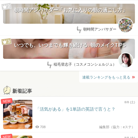
朝時間アンバサダー「お気に入りの朝の過ごし方」
by:
朝時間アンバサダー
いつでも、いつまでも輝き続ける♪朝のメイクTIPS
by:
稲毛登志子（コスメコンシェルジュ）
連載ランキングをもっと見る
新着記事
NEW
8/8 (土)
「活気がある」を1単語の英語で言うと？
708
編集部（協力：eステ）
NEW
8/8 (土)