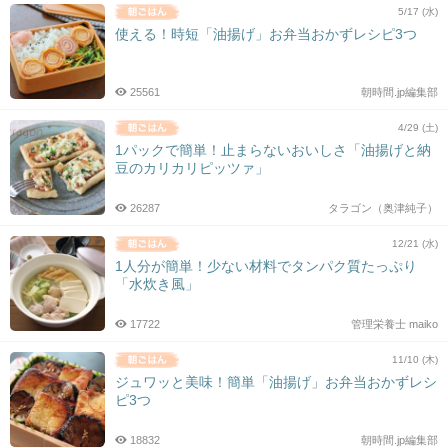
5/17 (水)
使える！時短「油揚げ」お弁当おかずレシピ3つ
25561
朝時間.jp編集部
4/29 (土)
1パックで簡単！止まらないおいしさ「油揚げと納
豆のカリカリピッツァ」
26287
タラゴン（奥津純子）
12/21 (水)
1人分が簡単！少ない材料でタンパク質たっぷり
「水炊き風」
17722
管理栄養士 maiko
11/10 (木)
ジュワッと美味！簡単「油揚げ」お弁当おかずレシ
ピ3つ
18832
朝時間.jp編集部