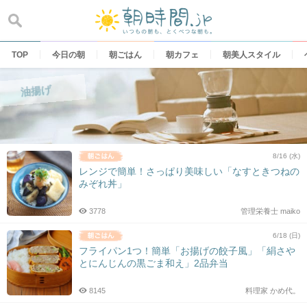
Skip
to
content
TOP
今日の朝
朝ごはん
朝カフェ
朝美人スタイル
油揚げ
8/16 (水)
レンジで簡単！さっぱり美味しい「なすときつねの
みぞれ丼」
3778
管理栄養士 maiko
6/18 (日)
フライパン1つ！簡単「お揚げの餃子風」「絹さや
とにんじんの黒ごま和え」2品弁当
8145
料理家 かめ代。