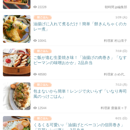
22228
朝時間.jp編集部
1/26 (火)
油揚げに入れて煮るだけ！簡単「餅きんちゃくのカ
レー煮」
10041
料理家 村山瑛子
7/19 (日)
ご飯が進む生姜焼き味！「油揚げの肉巻き」「なす
ピーマンの味噌おかか」2品弁当
48580
料理家 かめ代。
7/13 (月)
包まないから簡単！レンジで火いらず「いなり寿司
風のっけごはん」
12544
料理家 齋藤菜々子
6/21 (日)
くるくる可愛い♪「油揚げとベーコンの信田巻き」
「豆苗レンジ蒸し」2品弁当