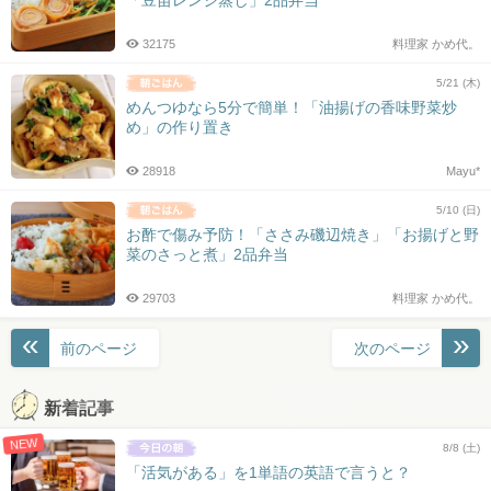
32175
料理家 かめ代。
5/21 (木)
めんつゆなら5分で簡単！「油揚げの香味野菜炒
め」の作り置き
28918
Mayu*
5/10 (日)
お酢で傷み予防！「ささみ磯辺焼き」「お揚げと野
菜のさっと煮」2品弁当
29703
料理家 かめ代。
投
前のページ
次のページ
稿
ナ
新着記事
ビ
NEW
ゲ
8/8 (土)
ー
「活気がある」を1単語の英語で言うと？