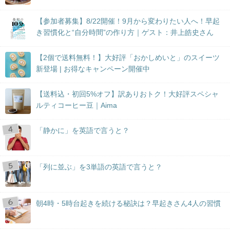
【参加者募集】8/22開催！9月から変わりたい人へ！早起
き習慣化と“自分時間”の作り方｜ゲスト：井上皓史さん
【2個で送料無料！】大好評「おかしめいと」のスイーツ
新登場 | お得なキャンペーン開催中
【送料込・初回5%オフ】訳ありおトク！大好評スペシャ
ルティコーヒー豆｜Aima
「静かに」を英語で言うと？
「列に並ぶ」を3単語の英語で言うと？
朝4時・5時台起きを続ける秘訣は？早起きさん4人の習慣