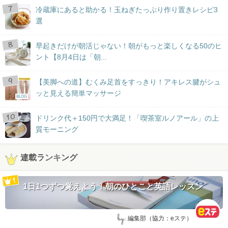
冷蔵庫にあると助かる！玉ねぎたっぷり作り置きレシピ3
選
早起きだけが朝活じゃない！朝がもっと楽しくなる50のヒ
ント【8月4日は「朝...
【美脚への道】むくみ足首をすっきり！アキレス腱がシュ
ッと見える簡単マッサージ
BLOG
ドリンク代＋150円で大満足！「喫茶室ルノアール」の上
質モーニング
連載ランキング
1日1つずつ覚えよう！朝のひとこと英語レッスン
by:
編集部（協力：eステ）