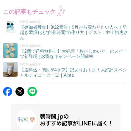
この記事もチェック
朝時間.jp編集部
【参加者募集】8/22開催！9月から変わりたい人へ！早
起き習慣化と“自分時間”の作り方｜ゲスト：井上皓史さ
ん
朝時間.jp編集部
【2個で送料無料！】大好評「おかしめいと」のスイー
ツ新登場 | お得なキャンペーン開催中
朝時間.jp編集部
【送料込・初回5%オフ】訳ありおトク！大好評スペシ
ャルティコーヒー豆｜Aima