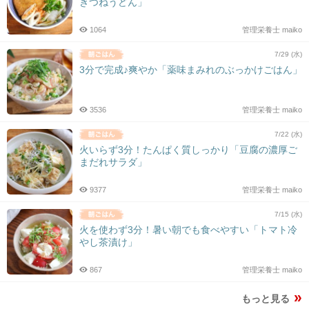
きつねうどん」
1064
管理栄養士 maiko
7/29 (水)
3分で完成♪爽やか「薬味まみれのぶっかけごはん」
3536
管理栄養士 maiko
7/22 (水)
火いらず3分！たんぱく質しっかり「豆腐の濃厚ご
まだれサラダ」
9377
管理栄養士 maiko
7/15 (水)
火を使わず3分！暑い朝でも食べやすい「トマト冷
やし茶漬け」
867
管理栄養士 maiko
もっと見る