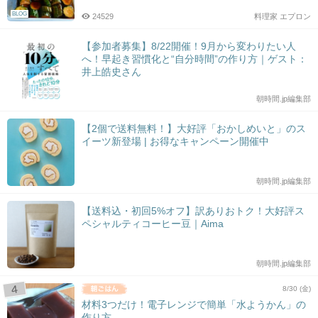
BLOG
24529
料理家 エプロン
【参加者募集】8/22開催！9月から変わりたい人
へ！早起き習慣化と“自分時間”の作り方｜ゲスト：
井上皓史さん
朝時間.jp編集部
【2個で送料無料！】大好評「おかしめいと」のス
イーツ新登場 | お得なキャンペーン開催中
朝時間.jp編集部
【送料込・初回5%オフ】訳ありおトク！大好評ス
ペシャルティコーヒー豆｜Aima
朝時間.jp編集部
8/30 (金)
材料3つだけ！電子レンジで簡単「水ようかん」の
作り方