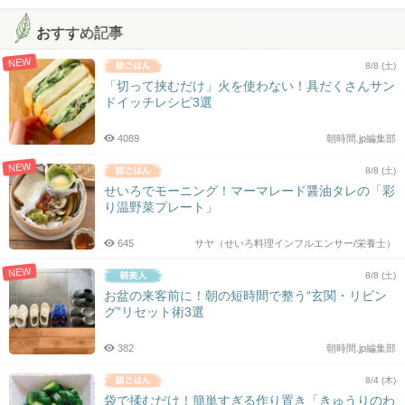
おすすめ記事
NEW
8/8 (土)
「切って挟むだけ」火を使わない！具だくさんサン
ドイッチレシピ3選
4089
朝時間.jp編集部
NEW
8/8 (土)
せいろでモーニング！マーマレード醤油タレの「彩
り温野菜プレート」
645
サヤ（せいろ料理インフルエンサー/栄養士）
NEW
8/8 (土)
お盆の来客前に！朝の短時間で整う“玄関・リビン
グ”リセット術3選
382
朝時間.jp編集部
8/4 (木)
袋で揉むだけ！簡単すぎる作り置き「きゅうりのわ