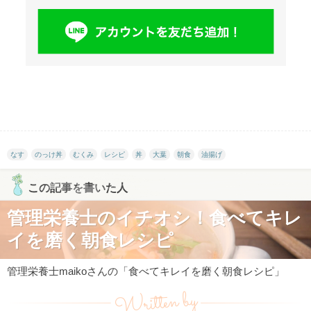
なす
のっけ丼
むくみ
レシピ
丼
大葉
朝食
油揚げ
この記事を書いた人
管理栄養士のイチオシ！食べてキレ
イを磨く朝食レシピ
管理栄養士maikoさんの「食べてキレイを磨く朝食レシピ」
Written by