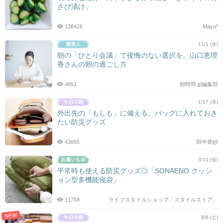
さび漬け」
138426
Mayu*
11/1 (水)
朝の「ひとり会議」で後悔のない選択を。山口恵理
香さんの朝の過ごし方
4651
朝時間.jp編集部
1/17 (水)
外出先の「もしも」に備える。バッグに入れておき
たい防災グッズ
43655
田中青紗
3/11 (金)
平常時も使える防災グッズ◎「SONAENO クッシ
ョン型多機能寝袋」
11758
ライフスタイルショップ「スタイルストア」
NEW
8/8 (土)