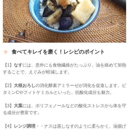
食べてキレイを磨く！レシピのポイント
【1】
なす
には、意外にも食物繊維がたっぷり。油を絡めて加熱
することで、えぐみが軽減します。
【2】
大根おろし
の消化酵素アミラーゼが消化を促進します。ビ
タミンCやフィトケミカルといった、抗酸化成分も魅力。
【3】
大葉
には、ポリフェノールなどの酸化ストレスから体を守
る成分が豊富です。
【4】
レンジ調理
・・ナスは蒸しなすのように柔らかく、油揚げ