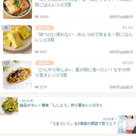
朝ごはんレシピ3選
10418
朝時間.jp編集部
8/1 (土)
「味つけに迷わない」めんつゆで決まる！朝ごはん
レシピ3選
3847
朝時間.jp編集部
8/3 (月)
「ひんやり味しみ♪」夏の朝に食べたい！なすの作
り置きレシピ3選
3774
朝時間.jp編集部
« 前の記事
絶品ぞろい！簡単「ししとう」作り置きレシピ3つ
次の記事 »
「うまくいく」を2単語の英語で言うと？