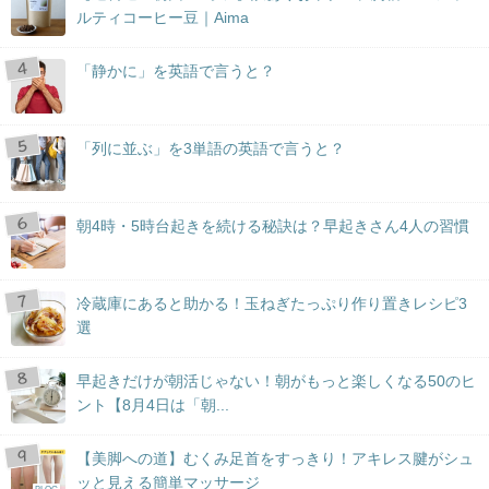
ルティコーヒー豆｜Aima
「静かに」を英語で言うと？
「列に並ぶ」を3単語の英語で言うと？
朝4時・5時台起きを続ける秘訣は？早起きさん4人の習慣
冷蔵庫にあると助かる！玉ねぎたっぷり作り置きレシピ3
選
早起きだけが朝活じゃない！朝がもっと楽しくなる50のヒ
ント【8月4日は「朝...
【美脚への道】むくみ足首をすっきり！アキレス腱がシュ
ッと見える簡単マッサージ