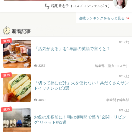
by:
稲毛登志子（コスメコンシェルジュ）
連載ランキングをもっと見る
新着記事
NEW
8/8 (土)
「活気がある」を1単語の英語で言うと？
3357
編集部（協力：eステ）
NEW
8/8 (土)
「切って挟むだけ」火を使わない！具だくさんサン
ドイッチレシピ3選
4089
朝時間.jp編集部
NEW
8/8 (土)
お盆の来客前に！朝の短時間で整う“玄関・リビン
グ”リセット術3選