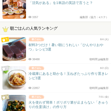
「活気がある」を1単語の英語で言うと？
3357
編集部（協力：eステ）
朝ごはんの人気ランキング
8/4 (火)
材料3つだけ！暑い朝にうれしい「ひんやりおや
つ」レシピ3選
38488
朝時間.jp編集部
8/2 (日)
冷蔵庫にあると助かる！玉ねぎたっぷり作り置きレ
シピ3選
22857
朝時間.jp編集部
7/31 (金)
火を使わず簡単！ポリポリ箸が止まらない「きゅう
りの生姜漬け」の作り方