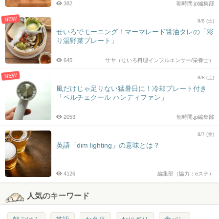
382
朝時間.jp編集部
NEW
8/8 (土)
せいろでモーニング！マーマレード醤油タレの「彩
り温野菜プレート」
645
サヤ（せいろ料理インフルエンサー/栄養士）
NEW
8/8 (土)
風だけじゃ足りない猛暑日に！冷却プレート付き
「ペルチェクール ハンディファン」
2053
朝時間.jp編集部
8/7 (金)
英語「dim lighting」の意味とは？
4126
編集部（協力：eステ）
人気のキーワード