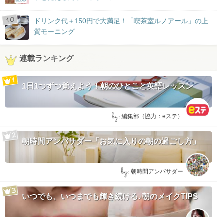
BLOG
ドリンク代＋150円で大満足！「喫茶室ルノアール」の上
質モーニング
連載ランキング
1日1つずつ覚えよう！朝のひとこと英語レッスン
by:
編集部（協力：eステ）
朝時間アンバサダー「お気に入りの朝の過ごし方」
by:
朝時間アンバサダー
いつでも、いつまでも輝き続ける♪朝のメイクTIPS