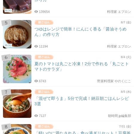
BLOG
139654
料理家 エプロン
8/7 (金)
つゆはレンジで簡単！にんにく香る「醤油そうめ
ん」の作り方
BLOG
11194
料理家 エプロン
8/4 (火)
夏のトマトは丸ごと冷凍！2分で作れる「丸ごとト
マトのサラダ」
6743
野菜料理家 やのくにこ
8/5 (水)
「混ぜて即うま」5分で完成！納豆朝ごはんレシピ
3選
7127
朝時間.jp編集部
7/31 (金)
「軽いのに満たされる」食べ過ぎリセット！豆腐丼