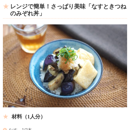
レンジで簡単！さっぱり美味「なすときつね
のみぞれ丼」
材料（1人分）
なす 1/2本