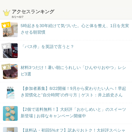
アクセスランキング
8/1
〜
8/7
5時起きを30年続けて気づいた。心と体を整え、1日を充実
させる朝習慣
「バス停」を英語で言うと？
材料3つだけ！暑い朝にうれしい「ひんやりおやつ」レシ
ピ3選
【参加者募集】8/22開催！9月から変わりたい人へ！早起
き習慣化と“自分時間”の作り方｜ゲスト：井上皓史さん
【2個で送料無料！】大好評「おかしめいと」のスイーツ
新登場 | お得なキャンペーン開催中
【送料込・初回5%オフ】訳ありおトク！大好評スペシャ