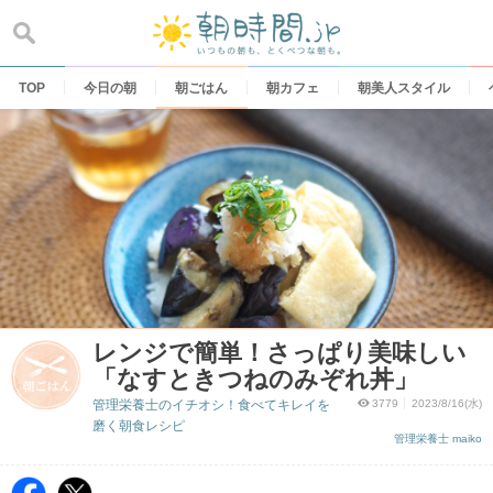
Skip
to
content
TOP
今日の朝
朝ごはん
朝カフェ
朝美人スタイル
レンジで簡単！さっぱり美味しい
「なすときつねのみぞれ丼」
管理栄養士のイチオシ！食べてキレイを
3779
2023/8/16(水)
磨く朝食レシピ
管理栄養士 maiko