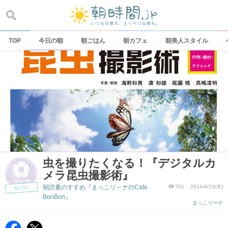
Skip
to
content
TOP
今日の朝
朝ごはん
朝カフェ
朝美人スタイル
虫を撮りたくなる！『デジタルカ
メラ昆虫撮影術』
朝読書のすすめ『まっこリ～ナのCafe
702
2014/4/23(水)
BLOG
BonBon』
まっこリ〜ナ