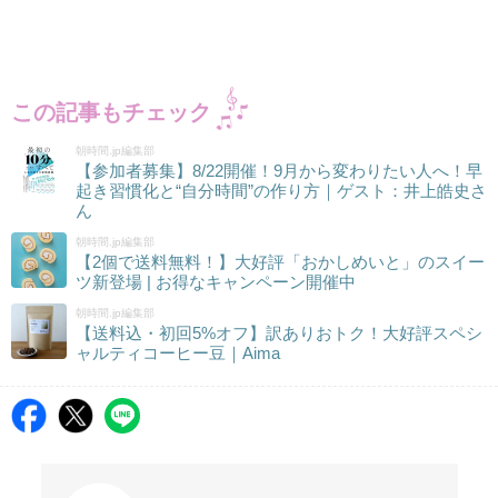
この記事もチェック
朝時間.jp編集部
【参加者募集】8/22開催！9月から変わりたい人へ！早
起き習慣化と“自分時間”の作り方｜ゲスト：井上皓史さ
ん
朝時間.jp編集部
【2個で送料無料！】大好評「おかしめいと」のスイー
ツ新登場 | お得なキャンペーン開催中
朝時間.jp編集部
【送料込・初回5%オフ】訳ありおトク！大好評スペシ
ャルティコーヒー豆｜Aima