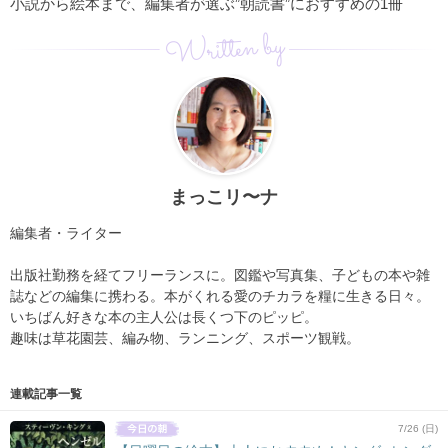
小説から絵本まで、編集者が選ぶ”朝読書”におすすめの1冊
Written by
まっこリ〜ナ
編集者・ライター
出版社勤務を経てフリーランスに。図鑑や写真集、子どもの本や雑
誌などの編集に携わる。本がくれる愛のチカラを糧に生きる日々。
いちばん好きな本の主人公は長くつ下のピッピ。
趣味は草花園芸、編み物、ランニング、スポーツ観戦。
連載記事一覧
7/26 (日)