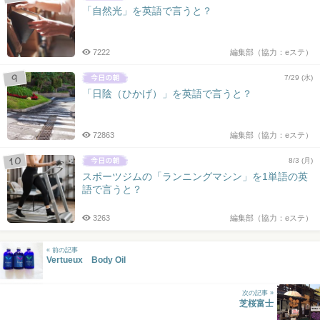
「自然光」を英語で言うと？
7222
編集部（協力：eステ）
7/29 (水)
「日陰（ひかげ）」を英語で言うと？
72863
編集部（協力：eステ）
8/3 (月)
スポーツジムの「ランニングマシン」を1単語の英
語で言うと？
3263
編集部（協力：eステ）
« 前の記事
Vertueux Body Oil
次の記事 »
芝桜富士