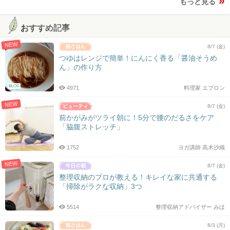
もっと見る
おすすめ記事
NEW
8/7 (金)
つゆはレンジで簡単！にんにく香る「醤油そうめ
ん」の作り方
BLOG
4971
料理家 エプロン
NEW
8/7 (金)
前かがみがツライ朝に！5分で腰のだるさをケア
「脇腹ストレッチ」
1752
ヨガ講師 高木沙織
NEW
8/7 (金)
整理収納のプロが教える！キレイな家に共通する
「掃除がラクな収納」3つ
5514
整理収納アドバイザー みほ
8/3 (月)