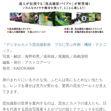
『
デジタルカメラ昆虫撮影術 プロに学ぶ作例・機材・テクニ
ック
』
写真・解説：海野和男／湊和雄／尾園暁／高嶋清明
編集・発行：アストロアーツ
発売：KADOKAWA
身のまわりにいる小さな虫。ふだんは気にもとめない虫たち
も、レンズを通せば見方が変わる。驚異の昆虫ワールドが見え
てきます。
昆虫撮影の世界を案内するのは、昆虫とカメラの達人たち。日
本を代表する昆虫写真家４人がプロの技とテクニックを伝授し