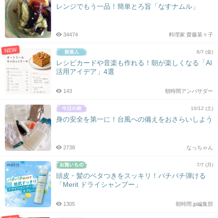
レンジでもう一品！簡単とろ旨「なすナムル」
34474
料理家 齋藤菜々子
NEW
8/7 (金)
レシピカードや音楽も作れる！朝が楽しくなる「AI
活用アイデア」4選
143
朝時間アンバサダー
10/12 (土)
身の安全を第一に！台風への備えをおさらいしよう
2738
なっちゃん
7/7 (月)
頭皮・髪のベタつきをスッキリ！パチパチ弾ける
「Merit ドライシャンプー」
1305
朝時間.jp編集部