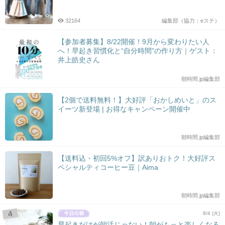
32164
編集部（協力：eステ）
【参加者募集】8/22開催！9月から変わりたい人
へ！早起き習慣化と“自分時間”の作り方｜ゲスト：
井上皓史さん
朝時間.jp編集部
【2個で送料無料！】大好評「おかしめいと」のス
イーツ新登場 | お得なキャンペーン開催中
朝時間.jp編集部
【送料込・初回5%オフ】訳ありおトク！大好評ス
ペシャルティコーヒー豆｜Aima
朝時間.jp編集部
8/4 (火)
早起きだけが朝活じゃない！朝がもっと楽しくなる