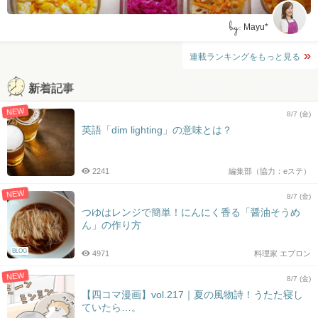
by:
Mayu*
連載ランキングをもっと見る
新着記事
NEW
8/7 (金)
英語「dim lighting」の意味とは？
2241
編集部（協力：eステ）
NEW
8/7 (金)
つゆはレンジで簡単！にんにく香る「醤油そうめ
ん」の作り方
BLOG
4971
料理家 エプロン
NEW
8/7 (金)
【四コマ漫画】vol.217｜夏の風物詩！うたた寝し
ていたら…。