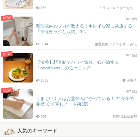
156
イラストレーターもちこ
NEW
8/7 (金)
整理収納のプロが教える！キレイな家に共通する
「掃除がラクな収納」3つ
5514
整理収納アドバイザー みほ
NEW
8/7 (金)
【渋谷】駅直結でハワイ気分。心が旅する
「goodNess」のモーニング
1555
林 美帆子
NEW
8/7 (金)
うまくいく人はお盆休みにやっている！？”今年の
目標”立て直しノート術3選
295
朝時間.jp編集部
人気のキーワード