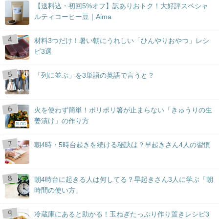
【送料込・初回5%オフ】訳ありおトク！大好評スペシャ
ルティコーヒー豆｜Aima
材料3つだけ！暑い朝にうれしい「ひんやりおやつ」レシ
ピ3選
「列に並ぶ」を3単語の英語で言うと？
火を使わず簡単！ポリポリ箸が止まらない「きゅうりの生
姜漬け」の作り方
BLOG
朝4時・5時台起きを続ける秘訣は？早起きさん4人の習慣
朝4時台に起きる人は何してる？早起きさん3人に学ぶ「朝
時間の使い方」
冷蔵庫にあると助かる！玉ねぎたっぷり作り置きレシピ3