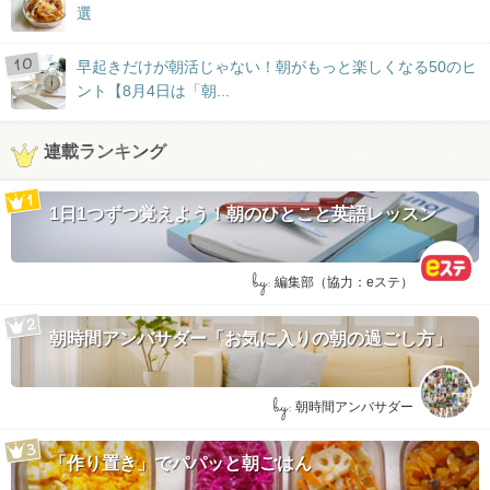
選
早起きだけが朝活じゃない！朝がもっと楽しくなる50のヒ
ント【8月4日は「朝...
連載ランキング
1日1つずつ覚えよう！朝のひとこと英語レッスン
by:
編集部（協力：eステ）
朝時間アンバサダー「お気に入りの朝の過ごし方」
by:
朝時間アンバサダー
「作り置き」でパパッと朝ごはん