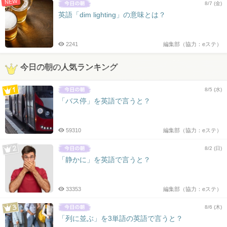
NEW
8/7 (金)
英語「dim lighting」の意味とは？
2241
編集部（協力：eステ）
今日の朝の人気ランキング
8/5 (水)
「バス停」を英語で言うと？
59310
編集部（協力：eステ）
8/2 (日)
「静かに」を英語で言うと？
33353
編集部（協力：eステ）
8/6 (木)
「列に並ぶ」を3単語の英語で言うと？