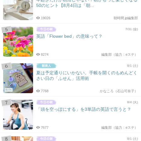
50のヒント【8月4日は「朝...
19026
朝時間.jp編集部
7/31 (金)
英語「Flower bed」の意味って？
8274
編集部（協力：eステ）
8/1 (土)
夏は予定通りにいかない。手帳を開くのもめんどく
さい日の「ふせん」活用術
BLOG
7768
かなころ（石山可奈子）
8/4 (火)
「頭を空っぽにする」を3単語の英語で言うと？
7677
編集部（協力：eステ）
8/1 (土)