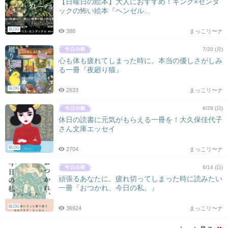
【日曜日の絵本】大人におすすめ！キング×センダ
ックの怖い絵本『ヘンゼル...
BLOG
388
まっこリ〜ナ
7/20 (月)
心も体も疲れてしまった時に。本当の優しさがしみ
る一冊『夜廻り猫』
BLOG
2633
まっこリ〜ナ
6/28 (日)
休日の読書に元気がもらえる一冊を！大久保佳代子
さん文庫エッセイ
BLOG
2704
まっこリ〜ナ
6/14 (日)
頑張るあなたに。疲れ切ってしまった時に読みたい
一冊『おつかれ、今日の私。』
BLOG
36924
まっこリ〜ナ