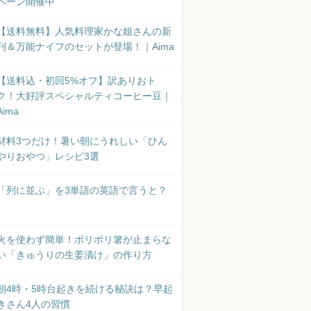
ペーン開催中
【送料無料】人気料理家かな姐さんの新
刊＆万能ナイフのセットが登場！｜Aima
【送料込・初回5%オフ】訳ありおト
ク！大好評スペシャルティコーヒー豆｜
Aima
材料3つだけ！暑い朝にうれしい「ひん
やりおやつ」レシピ3選
「列に並ぶ」を3単語の英語で言うと？
火を使わず簡単！ポリポリ箸が止まらな
い「きゅうりの生姜漬け」の作り方
朝4時・5時台起きを続ける秘訣は？早起
きさん4人の習慣