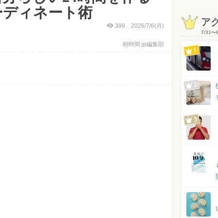
ーディネート術
ア
399
2026/7/6(月)
7/31
〜
朝時間.jp編集部