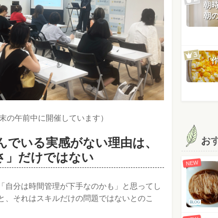
朝
朝
「
末の午前中に開催しています）
お
んでいる実感がない理由は、
さ」だけではない
NEW
「自分は時間管理が下手なのかも」と思ってし
と、それはスキルだけの問題ではないとのこ
BLOG