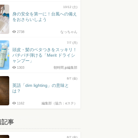
10/12 (土)
身の安全を第一に！台風への備え
をおさらいしよう
2738
なっちゃん
7/7 (月)
頭皮・髪のベタつきをスッキリ！
パチパチ弾ける「Merit ドライシ
ャンプー」
1303
朝時間.jp編集部
8/7 (金)
英語「dim lighting」の意味と
は？
1162
編集部（協力：eステ）
着記事
8/7 (金)