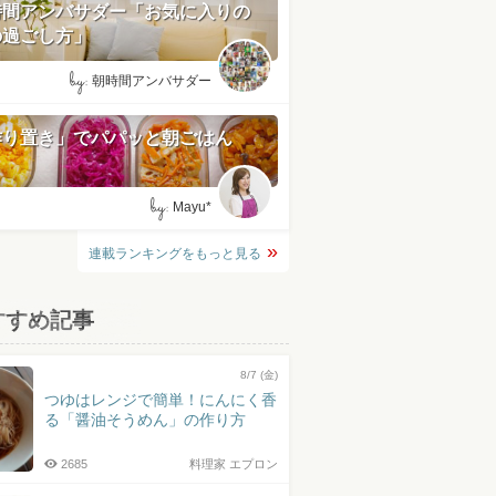
時間アンバサダー「お気に入りの
の過ごし方」
by:
朝時間アンバサダー
作り置き」でパパッと朝ごはん
by:
Mayu*
連載ランキングをもっと見る
すすめ記事
8/7 (金)
つゆはレンジで簡単！にんにく香
る「醤油そうめん」の作り方
2685
料理家 エプロン