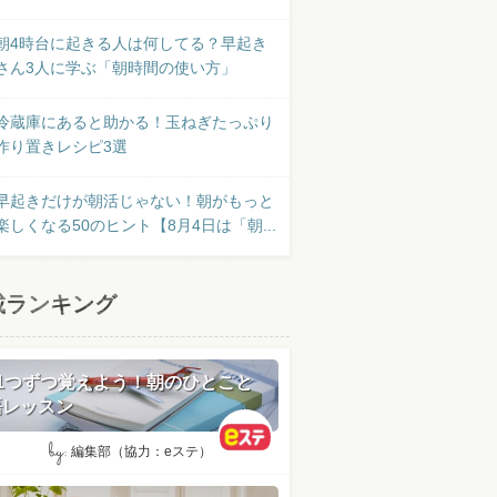
朝4時台に起きる人は何してる？早起き
さん3人に学ぶ「朝時間の使い方」
冷蔵庫にあると助かる！玉ねぎたっぷり
作り置きレシピ3選
早起きだけが朝活じゃない！朝がもっと
楽しくなる50のヒント【8月4日は「朝...
載ランキング
日1つずつ覚えよう！朝のひとこと
語レッスン
by:
編集部（協力：eステ）