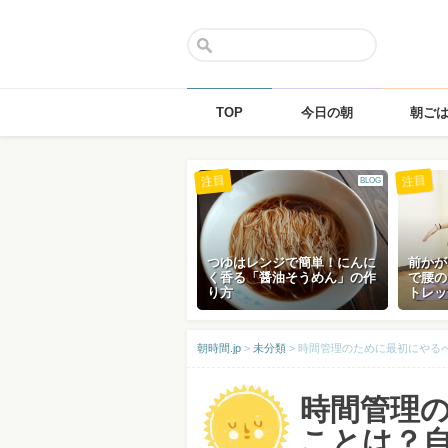
TOP
今日の朝
朝ご
Skip
注目
注目
BLOG
to
content
つゆはレンジで簡単！にんに
前かが
く香る「醤油そうめん」の作
で腰の
り方
トレッ
朝時間.jp
>
未分類
>
時間管理のために最初にやる
時間管理
ことは？自