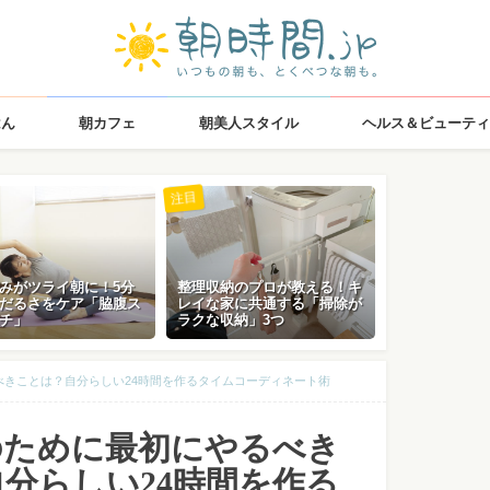
はん
朝カフェ
朝美人スタイル
ヘルス＆ビューティ
注目
みがツライ朝に！5分
整理収納のプロが教える！キ
だるさをケア「脇腹ス
レイな家に共通する「掃除が
チ」
ラクな収納」3つ
べきことは？自分らしい24時間を作るタイムコーディネート術
のために最初にやるべき
分らしい24時間を作る