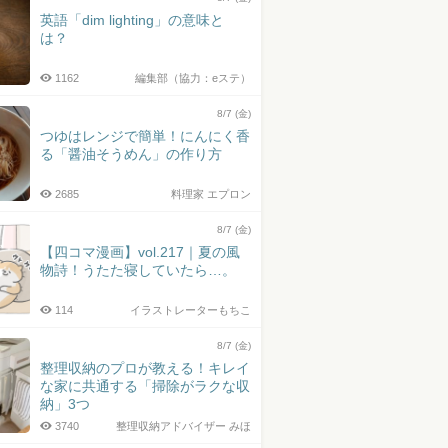
英語「dim lighting」の意味と
は？
1162
編集部（協力：eステ）
8/7 (金)
つゆはレンジで簡単！にんにく香
る「醤油そうめん」の作り方
2685
料理家 エプロン
8/7 (金)
【四コマ漫画】vol.217｜夏の風
物詩！うたた寝していたら…。
114
イラストレーターもちこ
8/7 (金)
整理収納のプロが教える！キレイ
な家に共通する「掃除がラクな収
納」3つ
3740
整理収納アドバイザー みほ