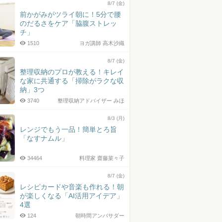
8/7 (金)
前かがみがツライ朝に！5分で腰
のだるさをケア「脇腹ストレッ
チ」
1510
ヨガ講師 高木沙織
8/7 (金)
整理収納のプロが教える！キレイ
な家に共通する「掃除がラクな収
納」3つ
3740
整理収納アドバイザー みほ
8/3 (月)
レンジでもう一品！簡単とろ旨
「なすナムル」
34464
料理家 齋藤菜々子
8/7 (金)
レシピカードや音楽も作れる！朝
が楽しくなる「AI活用アイデア」
4選
124
朝時間アンバサダー