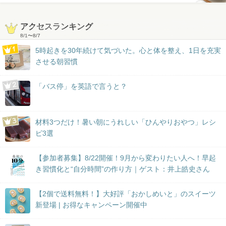
アクセスランキング
8/1
〜
8/7
5時起きを30年続けて気づいた。心と体を整え、1日を充実
させる朝習慣
「バス停」を英語で言うと？
材料3つだけ！暑い朝にうれしい「ひんやりおやつ」レシ
ピ3選
【参加者募集】8/22開催！9月から変わりたい人へ！早起
き習慣化と“自分時間”の作り方｜ゲスト：井上皓史さん
【2個で送料無料！】大好評「おかしめいと」のスイーツ
新登場 | お得なキャンペーン開催中