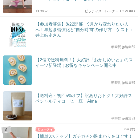
3852
ピラティストレーナー TOMOKO
【参加者募集】8/22開催！9月から変わりたい人
へ！早起き習慣化と“自分時間”の作り方｜ゲスト：
井上皓史さん
朝時間.jp編集部
【2個で送料無料！】大好評「おかしめいと」のス
イーツ新登場 | お得なキャンペーン開催中
朝時間.jp編集部
【送料込・初回5%オフ】訳ありおトク！大好評ス
ペシャルティコーヒー豆｜Aima
朝時間.jp編集部
8/6 (木)
【簡単3ステップ】ガチガチの胸まわりをほぐす！