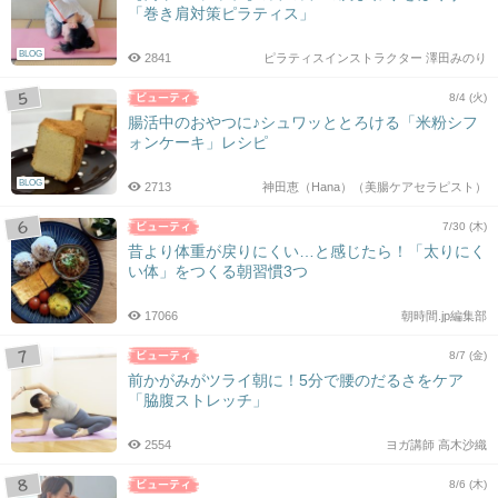
「巻き肩対策ピラティス」
BLOG
2841
ピラティスインストラクター 澤田みのり
8/4 (火)
腸活中のおやつに♪シュワッととろける「米粉シフ
ォンケーキ」レシピ
BLOG
2713
神田恵（Hana）（美腸ケアセラピスト）
7/30 (木)
昔より体重が戻りにくい…と感じたら！「太りにく
い体」をつくる朝習慣3つ
17066
朝時間.jp編集部
8/7 (金)
前かがみがツライ朝に！5分で腰のだるさをケア
「脇腹ストレッチ」
2554
ヨガ講師 高木沙織
8/6 (木)