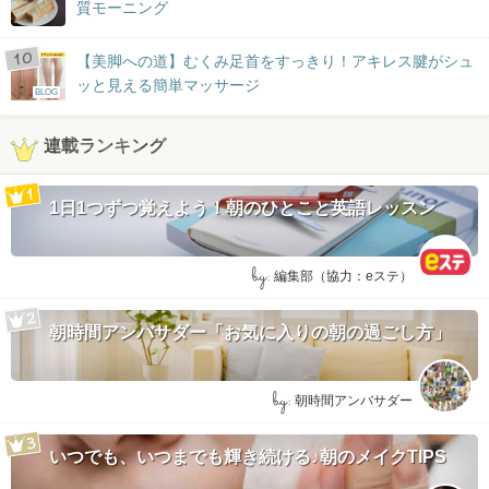
質モーニング
【美脚への道】むくみ足首をすっきり！アキレス腱がシュ
ッと見える簡単マッサージ
BLOG
連載ランキング
1日1つずつ覚えよう！朝のひとこと英語レッスン
by:
編集部（協力：eステ）
朝時間アンバサダー「お気に入りの朝の過ごし方」
by:
朝時間アンバサダー
いつでも、いつまでも輝き続ける♪朝のメイクTIPS