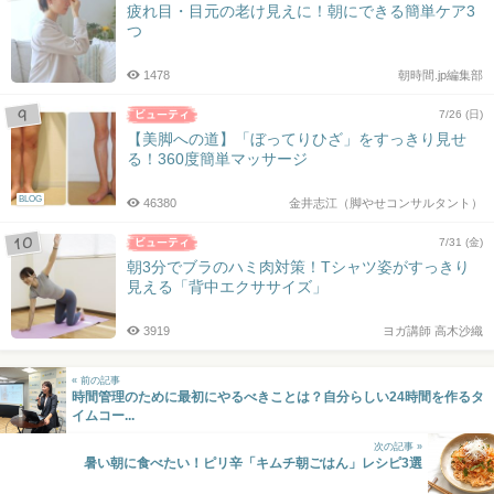
疲れ目・目元の老け見えに！朝にできる簡単ケア3
つ
1478
朝時間.jp編集部
7/26 (日)
【美脚への道】「ぼってりひざ」をすっきり見せ
る！360度簡単マッサージ
BLOG
46380
金井志江（脚やせコンサルタント）
7/31 (金)
朝3分でブラのハミ肉対策！Tシャツ姿がすっきり
見える「背中エクササイズ」
3919
ヨガ講師 高木沙織
« 前の記事
時間管理のために最初にやるべきことは？自分らしい24時間を作るタ
イムコー...
次の記事 »
暑い朝に食べたい！ピリ辛「キムチ朝ごはん」レシピ3選