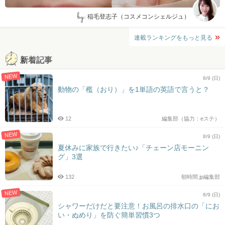
by:
稲毛登志子（コスメコンシェルジュ）
連載ランキングをもっと見る
新着記事
NEW
8/9 (日)
動物の「檻（おり）」を1単語の英語で言うと？
12
編集部（協力：eステ）
NEW
8/9 (日)
夏休みに家族で行きたい♪「チェーン店モーニン
グ」3選
132
朝時間.jp編集部
NEW
8/9 (日)
シャワーだけだと要注意！お風呂の排水口の「にお
い・ぬめり」を防ぐ簡単習慣3つ