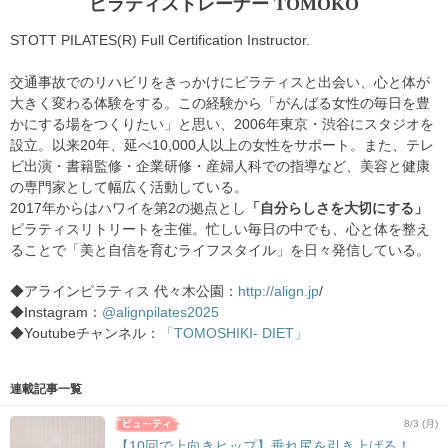
ピラティストレーナー TOMOKO
STOTT PILATES(R) Full Certification Instructor.
交通事故でのリハビリをきっかけにピラティスと出会い、心と体が
大きく変わる体験をする。この経験から「がんばる女性の毎日を豊
かにする場をつくりたい」と思い、2006年東京・渋谷にスタジオを
設立。以来20年、延べ10,000人以上の女性をサポート。また、テレ
ビ出演・書籍監修・企業研修・産婦人科での指導など、美容と健康
の専門家として幅広く活動している。
2017年からはハワイを第2の拠点とし
「自分らしさを大切にする」
ピラティスリトリートを主催。忙しい毎日の中でも、心と体を整え
ることで「美と自信を育むライフスタイル」を日々発信している。
◆アラインピラティス 代々木公園：
http://align.jp
/
◆Instagram：
@alignpilates2025
◆Youtubeチャンネル：
「TOMOSHIKI- DIET」
連載記事一覧
8/3 (月)
【10回で上向きヒップ】垂れ尻を引き上げる！