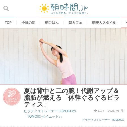
Skip
to
content
TOP
今日の朝
朝ごはん
朝カフェ
朝美人スタイル
夏は背中と二の腕！代謝アップ＆
脂肪が燃える「体幹ぐるぐるピラ
ティス」
ピラティストレーナーTOMOKOの
3174
2026/7/6(月)
「TOMO式-ダイエット♪」
ピラティストレーナー TOMOKO