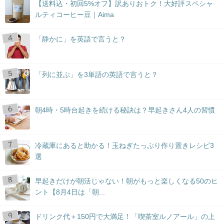
【送料込・初回5%オフ】訳ありおトク！大好評スペシャ
ルティコーヒー豆｜Aima
「静かに」を英語で言うと？
「列に並ぶ」を3単語の英語で言うと？
朝4時・5時台起きを続ける秘訣は？早起きさん4人の習慣
冷蔵庫にあると助かる！玉ねぎたっぷり作り置きレシピ3
選
早起きだけが朝活じゃない！朝がもっと楽しくなる50のヒ
ント【8月4日は「朝...
ドリンク代＋150円で大満足！「喫茶室ルノアール」の上