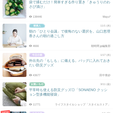
袋で揉むだけ！簡単すぎる作り置き「きゅうりのわ
さび漬け」
138446
Mayu*
11/1 (水)
朝の「ひとり会議」で後悔のない選択を。山口恵理
香さんの朝の過ごし方
4666
朝時間.jp編集部
1/17 (水)
外出先の「もしも」に備える。バッグに入れておき
たい防災グッズ
43677
田中青紗
3/11 (金)
平常時も使える防災グッズ◎「SONAENO クッシ
ョン型多機能寝袋」
11771
ライフスタイルショップ「スタイルストア」
NEW