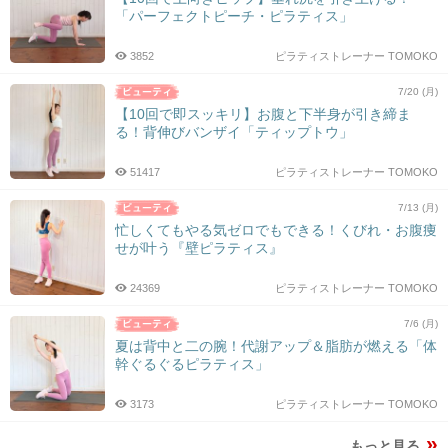
「パーフェクトピーチ・ピラティス」
3852
ピラティストレーナー TOMOKO
7/20 (月)
【10回で即スッキリ】お腹と下半身が引き締ま
る！背伸びバンザイ「ティップトウ」
51417
ピラティストレーナー TOMOKO
7/13 (月)
忙しくてもやる気ゼロでもできる！くびれ・お腹痩
せが叶う『壁ピラティス』
24369
ピラティストレーナー TOMOKO
7/6 (月)
夏は背中と二の腕！代謝アップ＆脂肪が燃える「体
幹ぐるぐるピラティス」
3173
ピラティストレーナー TOMOKO
もっと見る