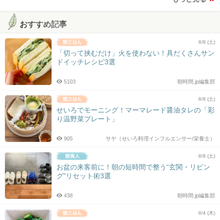
おすすめ記事
8/8 (土)
「切って挟むだけ」火を使わない！具だくさんサン
ドイッチレシピ3選
5103
朝時間.jp編集部
8/8 (土)
せいろでモーニング！マーマレード醤油タレの「彩
り温野菜プレート」
905
サヤ（せいろ料理インフルエンサー/栄養士）
8/8 (土)
お盆の来客前に！朝の短時間で整う“玄関・リビン
グ”リセット術3選
438
朝時間.jp編集部
8/4 (木)