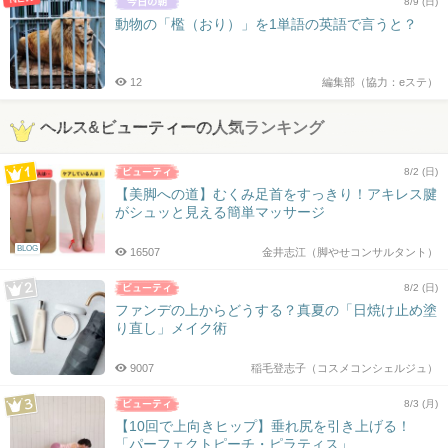
8/9 (日)
動物の「檻（おり）」を1単語の英語で言うと？
12
編集部（協力：eステ）
ヘルス&ビューティーの人気ランキング
8/2 (日)
【美脚への道】むくみ足首をすっきり！アキレス腱
がシュッと見える簡単マッサージ
BLOG
16507
金井志江（脚やせコンサルタント）
8/2 (日)
ファンデの上からどうする？真夏の「日焼け止め塗
り直し」メイク術
9007
稲毛登志子（コスメコンシェルジュ）
8/3 (月)
【10回で上向きヒップ】垂れ尻を引き上げる！
「パーフェクトピーチ・ピラティス」