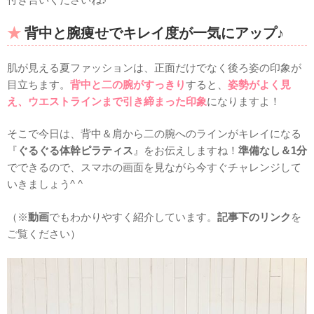
背中と腕痩せでキレイ度が一気にアップ♪
肌が見える夏ファッションは、正面だけでなく後ろ姿の印象が
目立ちます。
背中と二の腕がすっきり
すると、
姿勢がよく見
え、ウエストラインまで引き締まった印象
になりますよ！
そこで今日は、背中＆肩から二の腕へのラインがキレイになる
『
ぐるぐる体幹ピラティス
』をお伝えしますね！
準備なし＆1分
でできるので、スマホの画面を見ながら今すぐチャレンジして
いきましょう^ ^
（※
動画
でもわかりやすく紹介しています。
記事下のリンク
を
ご覧ください）