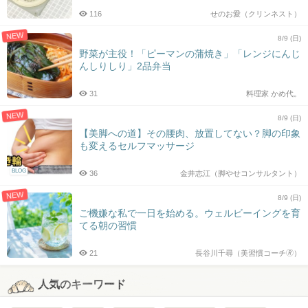
116
せのお愛（クリンネスト）
NEW
8/9 (日)
野菜が主役！「ピーマンの蒲焼き」「レンジにんじ
んしりしり」2品弁当
31
料理家 かめ代。
NEW
8/9 (日)
【美脚への道】その腰肉、放置してない？脚の印象
も変えるセルフマッサージ
BLOG
36
金井志江（脚やせコンサルタント）
NEW
8/9 (日)
ご機嫌な私で一日を始める。ウェルビーイングを育
てる朝の習慣
21
長谷川千尋（美習慣コーチ🄬）
人気のキーワード