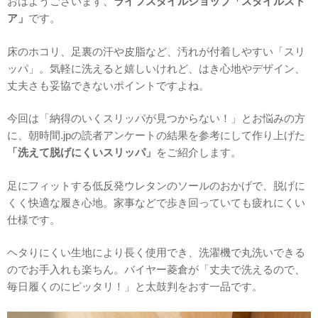
おはようございます、
ライフスタイルショップ「スタイルスト
ア」
です。
床のホコリ、足裏の汗や皮脂など、汚れが付着しやすい「スリ
ッパ」。気軽に洗えると嬉しいけれど、はき心地やデザイン、
丈夫さも妥協できないポイントですよね。
今回は「納得のいくスリッパが見つからない！」とお悩みの方
に、朝時間.jpの読者アンケートの結果を参考にして作り上げた
「洗えて脱げにくいスリッパ」
をご紹介します。
足にフィットする低反発ウレタンのソールのおかげで、脱げに
くく快適な履き心地。家事などで歩き回っていても疲れにくい
仕様です。
ヘタりにくい生地により長く使用でき、洗濯機で丸洗いできる
のでお手入れも楽ちん。バイヤー菱倉が「丈夫で洗えるので、
毎日履くのにピッタリ！」と太鼓判をおす一品です。