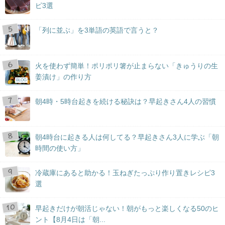
ピ3選
「列に並ぶ」を3単語の英語で言うと？
火を使わず簡単！ポリポリ箸が止まらない「きゅうりの生
姜漬け」の作り方
BLOG
朝4時・5時台起きを続ける秘訣は？早起きさん4人の習慣
朝4時台に起きる人は何してる？早起きさん3人に学ぶ「朝
時間の使い方」
冷蔵庫にあると助かる！玉ねぎたっぷり作り置きレシピ3
選
早起きだけが朝活じゃない！朝がもっと楽しくなる50のヒ
ント【8月4日は「朝...