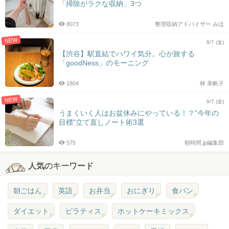
「掃除がラクな収納」3つ
8073
整理収納アドバイザー みほ
NEW
8/7 (金)
【渋谷】駅直結でハワイ気分。心が旅する
「goodNess」のモーニング
1804
林 美帆子
NEW
8/7 (金)
うまくいく人はお盆休みにやっている！？”今年の
目標”立て直しノート術3選
575
朝時間.jp編集部
人気のキーワード
朝ごはん
英語
お弁当
おにぎり
食パン
ダイエット
ピラティス
ホットケーキミックス