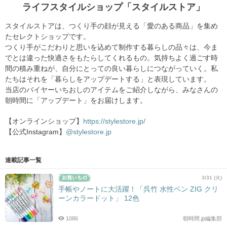
ライフスタイルショップ「スタイルストア」
スタイルストアは、つくり手の顔が見える「愛のある商品」を集め
たセレクトショップです。
つくり手がこだわりと思いを込めて制作する暮らしの品々は、今ま
でとは違った快適さをもたらしてくれるもの。気持ちよく過ごす時
間の積み重ねが、自分にとっての良い暮らしにつながっていく。私
たちはそれを「暮らしをアップデートする」と表現しています。
当店のバイヤーいちおしのアイテムをご紹介しながら、みなさんの
朝時間に「アップデート」をお届けします。
【オンラインショップ】
https://stylestore.jp/
【公式Instagram】
@stylestore.jp
連載記事一覧
3/31 (火)
手帳やノートに大活躍！「呉竹 水性ペン ZIG クリ
ーンカラードット」 12色
1086
朝時間.jp編集部