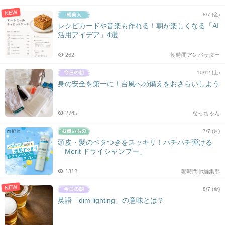
NEW
8/7 (金)
レシピカードや音楽も作れる！朝が楽しくなる「AI
活用アイデア」4選
262
朝時間アンバサダー
10/12 (土)
身の安全を第一に！台風への備えをおさらいしよう
2745
なっちゃん
7/7 (月)
頭皮・髪のベタつきをスッキリ！パチパチ弾ける
「Merit ドライシャンプー」
1312
朝時間.jp編集部
NEW
8/7 (金)
英語「dim lighting」の意味とは？