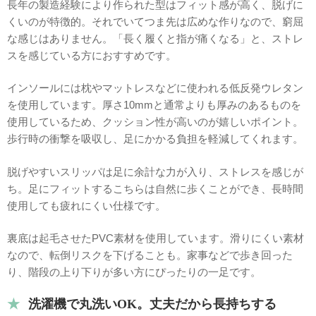
長年の製造経験により作られた型はフィット感が高く、脱げに
くいのが特徴的。それでいてつま先は広めな作りなので、窮屈
な感じはありません。「長く履くと指が痛くなる」と、ストレ
スを感じている方におすすめです。
インソールには枕やマットレスなどに使われる低反発ウレタン
を使用しています。厚さ10mmと通常よりも厚みのあるものを
使用しているため、クッション性が高いのが嬉しいポイント。
歩行時の衝撃を吸収し、足にかかる負担を軽減してくれます。
脱げやすいスリッパは足に余計な力が入り、ストレスを感じが
ち。足にフィットするこちらは自然に歩くことができ、長時間
使用しても疲れにくい仕様です。
裏底は起毛させたPVC素材を使用しています。滑りにくい素材
なので、転倒リスクを下げることも。家事などで歩き回った
り、階段の上り下りが多い方にぴったりの一足です。
洗濯機で丸洗いOK。丈夫だから長持ちする