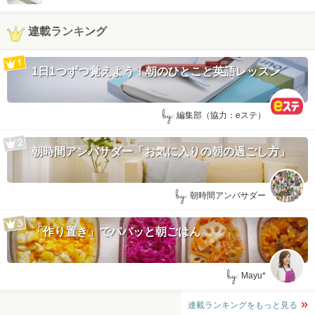
連載ランキング
1日1つずつ覚えよう！朝のひとこと英語レッスン
by:
編集部（協力：eステ）
朝時間アンバサダー「お気に入りの朝の過ごし方」
by:
朝時間アンバサダー
「作り置き」でパパッと朝ごはん
by:
Mayu*
連載ランキングをもっと見る