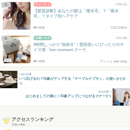
7/28 (火)
【髪質診断】あなたの髪は「撥水毛」？「吸水
毛」？タイプ別ヘアケア
5938
COCOSILK
7/23 (木)
9時間しっかり“強保冷”！普段使いにぴったりのサ
イズ感「bon moment クーラ...
BLOG
4489
アンジェ web shop
« 前の記事
いつ広げるの？印象がアップする「テーブルナプキン」の使いかた6
つ
次の記事 »
はじめましての春に！印象アップにつながるマナー3つ
アクセスランキング
7/31
〜
8/6