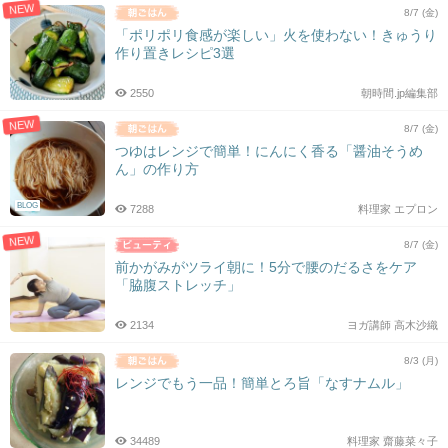
NEW
8/7 (金)
「ポリポリ食感が楽しい」火を使わない！きゅうり
作り置きレシピ3選
2550
朝時間.jp編集部
NEW
8/7 (金)
つゆはレンジで簡単！にんにく香る「醤油そうめ
ん」の作り方
BLOG
7288
料理家 エプロン
NEW
8/7 (金)
前かがみがツライ朝に！5分で腰のだるさをケア
「脇腹ストレッチ」
2134
ヨガ講師 高木沙織
8/3 (月)
レンジでもう一品！簡単とろ旨「なすナムル」
34489
料理家 齋藤菜々子