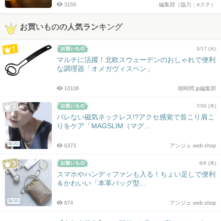
3159
編集部（協力：eステ）
お買いものの人気ランキング
3/17 (火)
マルチに活躍！北欧スウェーデンのおしゃれで便利
な調理器「オメガヴィスペン」
10108
朝時間.jp編集部
7/30 (木)
バレない磁気ネックレス!?アクセ感覚で首こり肩こ
りをケア「MAGSLIM（マグ...
BLOG
6373
アンジェ web shop
8/6 (木)
スマホやハンディファンも入る！ちょい足しで便利
＆かわいい「本革バッグ型...
BLOG
874
アンジェ web shop