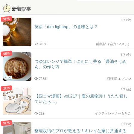
新着記事
NEW
8/7 (金)
英語「dim lighting」の意味とは？
3159
編集部（協力：eステ）
NEW
8/7 (金)
つゆはレンジで簡単！にんにく香る「醤油そうめ
ん」の作り方
BLOG
7288
料理家 エプロン
NEW
8/7 (金)
【四コマ漫画】vol.217｜夏の風物詩！うたた寝し
ていたら…。
212
イラストレーターもちこ
NEW
8/7 (金)
整理収納のプロが教える！キレイな家に共通する