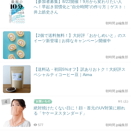
【参加者募集】8/22開催！9月から変わりたい人
へ！早起き習慣化と“自分時間”の作り方｜ゲスト：
井上皓史さん
朝時間.jp編集部
【2個で送料無料！】大好評「おかしめいと」のス
イーツ新登場 | お得なキャンペーン開催中
朝時間.jp編集部
【送料込・初回5%オフ】訳ありおトク！大好評ス
ペシャルティコーヒー豆｜Aima
朝時間.jp編集部
8/1 (土)
絶対焼けたくない日に！顔・首元のUV対策に頼れ
る「ヤケーヌスタンダード」
577
朝時間.jp編集部