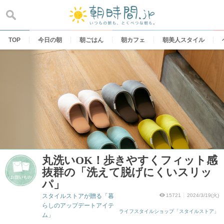
Skip
to
content
TOP
今日の朝
朝ごはん
朝カフェ
朝美人スタイル
丸洗いOK！歩きやすくフィット感
抜群の「洗えて脱げにくいスリッ
パ」
スタイルストアが贈る「暮
15721
2024/3/19(火)
らしのアップデートアイテ
ライフスタイルショップ「スタイルストア」
ム」