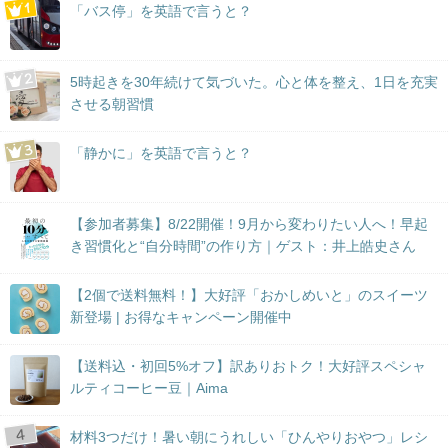
「バス停」を英語で言うと？
5時起きを30年続けて気づいた。心と体を整え、1日を充実
させる朝習慣
「静かに」を英語で言うと？
【参加者募集】8/22開催！9月から変わりたい人へ！早起
き習慣化と“自分時間”の作り方｜ゲスト：井上皓史さん
【2個で送料無料！】大好評「おかしめいと」のスイーツ
新登場 | お得なキャンペーン開催中
【送料込・初回5%オフ】訳ありおトク！大好評スペシャ
ルティコーヒー豆｜Aima
材料3つだけ！暑い朝にうれしい「ひんやりおやつ」レシ