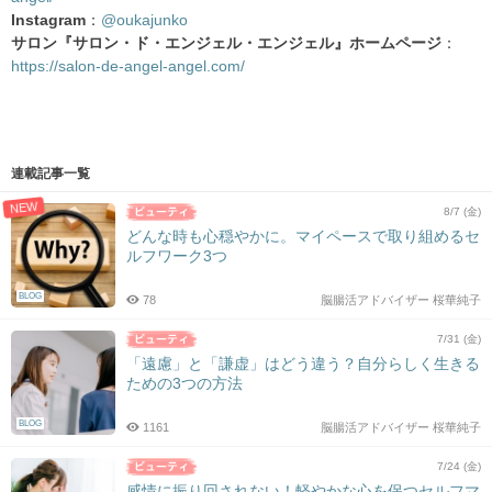
Instagram
：
@oukajunko
サロン『サロン・ド・エンジェル・エンジェル』ホームページ
：
https://salon-de-angel-angel.com/
連載記事一覧
NEW
8/7 (金)
どんな時も心穏やかに。マイペースで取り組めるセ
ルフワーク3つ
BLOG
78
脳腸活アドバイザー 桜華純子
7/31 (金)
「遠慮」と「謙虚」はどう違う？自分らしく生きる
ための3つの方法
BLOG
1161
脳腸活アドバイザー 桜華純子
7/24 (金)
感情に振り回されない！軽やかな心を保つセルフマ