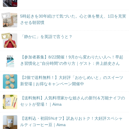
5時起きを30年続けて気づいた。心と体を整え、1日を充実
させる朝習慣
「静かに」を英語で言うと？
【参加者募集】8/22開催！9月から変わりたい人へ！早起
き習慣化と“自分時間”の作り方｜ゲスト：井上皓史さん
【2個で送料無料！】大好評「おかしめいと」のスイーツ
新登場 | お得なキャンペーン開催中
【送料無料】人気料理家かな姐さんの新刊＆万能ナイフの
セットが登場！｜Aima
【送料込・初回5%オフ】訳ありおトク！大好評スペシャ
ルティコーヒー豆｜Aima