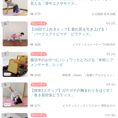
見える「背中エクササイズ」
3775
ヨガ講師 高木沙織
8/3 (月)
【10回で上向きヒップ】垂れ尻を引き上げる！
「パーフェクトピーチ・ピラティス」
3698
ピラティストレーナー TOMOKO
8/4 (火)
腸活中のおやつに♪シュワッととろける「米粉シフ
ォンケーキ」レシピ
BLOG
2549
神田恵（Hana）（美腸ケアセラピスト）
8/6 (木)
【簡単3ステップ】ガチガチの胸まわりをほぐす！
「巻き肩対策ピラティス」
BLOG
2271
ピラティスインストラクター 澤田みのり
7/31 (金)