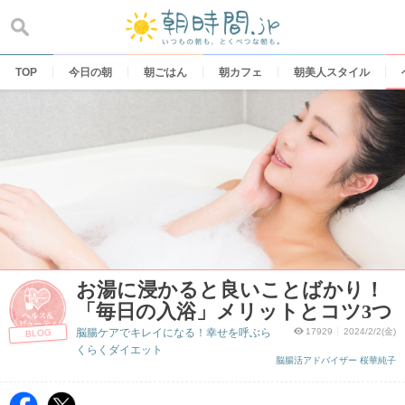
Skip
to
content
TOP
今日の朝
朝ごはん
朝カフェ
朝美人スタイル
お湯に浸かると良いことばかり！
「毎日の入浴」メリットとコツ3つ
脳腸ケアでキレイになる！幸せを呼ぶら
17929
2024/2/2(金)
BLOG
くらくダイエット
脳腸活アドバイザー 桜華純子