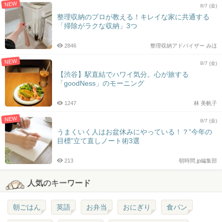
NEW
8/7 (金)
整理収納のプロが教える！キレイな家に共通する
「掃除がラクな収納」3つ
2846
整理収納アドバイザー みほ
NEW
8/7 (金)
【渋谷】駅直結でハワイ気分。心が旅する
「goodNess」のモーニング
1247
林 美帆子
NEW
8/7 (金)
うまくいく人はお盆休みにやっている！？”今年の
目標”立て直しノート術3選
213
朝時間.jp編集部
人気のキーワード
朝ごはん
英語
お弁当
おにぎり
食パン