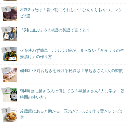
材料3つだけ！暑い朝にうれしい「ひんやりおやつ」レシ
ピ3選
「列に並ぶ」を3単語の英語で言うと？
火を使わず簡単！ポリポリ箸が止まらない「きゅうりの生
姜漬け」の作り方
BLOG
朝4時・5時台起きを続ける秘訣は？早起きさん4人の習慣
朝4時台に起きる人は何してる？早起きさん3人に学ぶ「朝
時間の使い方」
冷蔵庫にあると助かる！玉ねぎたっぷり作り置きレシピ3
選