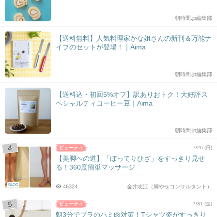
朝時間.jp編集部
【送料無料】人気料理家かな姐さんの新刊＆万能ナ
イフのセットが登場！｜Aima
朝時間.jp編集部
【送料込・初回5%オフ】訳ありおトク！大好評ス
ペシャルティコーヒー豆｜Aima
朝時間.jp編集部
7/26 (日)
【美脚への道】「ぼってりひざ」をすっきり見せ
る！360度簡単マッサージ
BLOG
46324
金井志江（脚やせコンサルタント）
7/31 (金)
朝3分でブラのハミ肉対策！Tシャツ姿がすっきり