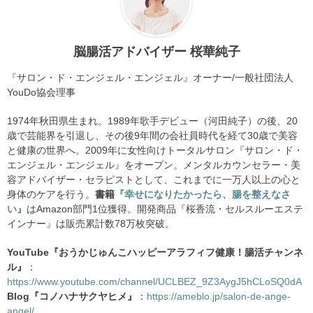
脳腸活アドバイザー 桜華純子
『サロン・ド・エンジェル・エンジェル』オーナー/一般社団法人
YouDo協会理事
1974年秋田県生まれ。1989年歌手デビュー（河田純子）の後、20
歳で芸能界を引退し、その後9年間の会社員時代を経て30歳で美容
と健康の世界へ。2009年に女性向けトータルサロン『サロン・ド・
エンジェル・エンジェル』をオープン。メンタルカウンセラー・美
容アドバイザー・セラピストとして、これまでに一万人以上の心と
身体のケアを行う。
書籍
『幸せになりたかったら、腸を整えなさ
い』
はAmazon部門1位獲得。開発商品『桜香流・セルスルーエステ
インナー』は販売累計数78万枚突破。
YouTube『おうかじゅんこハッピーアラフィフ健康！腸活チャンネ
ル』
：
https://www.youtube.com/channel/UCLBEZ_9Z3AygJ5hCLoSQ0dA
Blog『コノハナサクヤヒメ』
：
https://ameblo.jp/salon-de-ange-
angel/