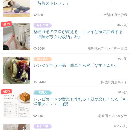
「脇腹ストレッチ」
1387
ヨガ講師 高木沙織
NEW
8/7 (金)
整理収納のプロが教える！キレイな家に共通する
「掃除がラクな収納」3つ
2846
整理収納アドバイザー みほ
8/3 (月)
レンジでもう一品！簡単とろ旨「なすナムル」
34461
料理家 齋藤菜々子
NEW
8/7 (金)
レシピカードや音楽も作れる！朝が楽しくなる「AI
活用アイデア」4選
110
朝時間アンバサダー
10/12 (土)