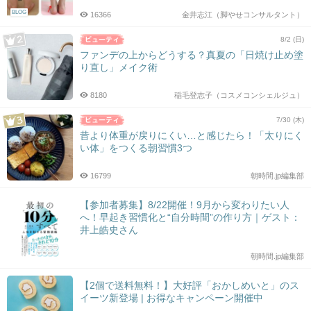
BLOG
16366
金井志江（脚やせコンサルタント）
8/2 (日)
ファンデの上からどうする？真夏の「日焼け止め塗
り直し」メイク術
8180
稲毛登志子（コスメコンシェルジュ）
7/30 (木)
昔より体重が戻りにくい…と感じたら！「太りにく
い体」をつくる朝習慣3つ
16799
朝時間.jp編集部
【参加者募集】8/22開催！9月から変わりたい人
へ！早起き習慣化と“自分時間”の作り方｜ゲスト：
井上皓史さん
朝時間.jp編集部
【2個で送料無料！】大好評「おかしめいと」のス
イーツ新登場 | お得なキャンペーン開催中