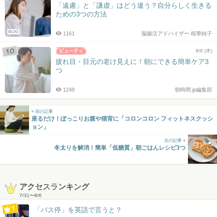
「遠慮」と「謙虚」はどう違う？自分らしく生きる
ための3つの方法
BLOG
1161
脳腸活アドバイザー 桜華純子
8/6 (木)
疲れ目・目元の老け見えに！朝にできる簡単ケア3
つ
1248
朝時間.jp編集部
« 前の記事
座るだけ！ぽっこりお腹や猫背に「コロンコロン フィットネスクッシ
ョン」
次の記事 »
冬太りを解消！簡単「低糖質」朝ごはんレシピ3つ
アクセスランキング
7/31
〜
8/6
「バス停」を英語で言うと？