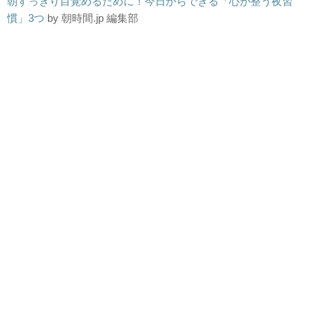
朝すっきり目覚めるために！今日からできる「心が整う夜習
慣」3つ
by 朝時間.jp 編集部