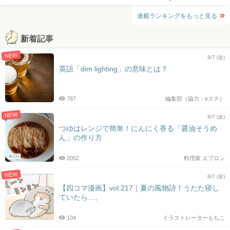
連載ランキングをもっと見る
新着記事
NEW
8/7 (金)
英語「dim lighting」の意味とは？
787
編集部（協力：eステ）
NEW
8/7 (金)
つゆはレンジで簡単！にんにく香る「醤油そうめ
ん」の作り方
BLOG
2052
料理家 エプロン
NEW
8/7 (金)
【四コマ漫画】vol.217｜夏の風物詩！うたた寝し
ていたら…。
104
イラストレーターもちこ