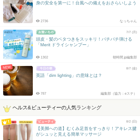
身の安全を第一に！台風への備えをおさらいしよう
2736
なっちゃん
7/7 (月)
頭皮・髪のベタつきをスッキリ！パチパチ弾ける
「Merit ドライシャンプー」
1302
朝時間.jp編集部
NEW
8/7 (金)
英語「dim lighting」の意味とは？
787
編集部（協力：eステ）
ヘルス&ビューティーの人気ランキング
8/2 (日)
【美脚への道】むくみ足首をすっきり！アキレス腱
がシュッと見える簡単マッサージ