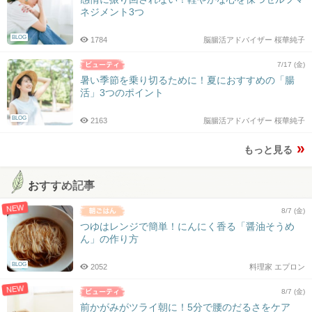
ネジメント3つ
BLOG
1784
脳腸活アドバイザー 桜華純子
7/17 (金)
暑い季節を乗り切るために！夏におすすめの「腸
活」3つのポイント
BLOG
2163
脳腸活アドバイザー 桜華純子
もっと見る
おすすめ記事
NEW
8/7 (金)
つゆはレンジで簡単！にんにく香る「醤油そうめ
ん」の作り方
BLOG
2052
料理家 エプロン
NEW
8/7 (金)
前かがみがツライ朝に！5分で腰のだるさをケア