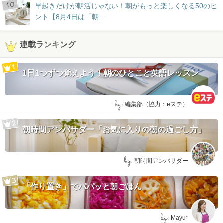
早起きだけが朝活じゃない！朝がもっと楽しくなる50のヒ
ント【8月4日は「朝...
連載ランキング
1日1つずつ覚えよう！朝のひとこと英語レッスン
by:
編集部（協力：eステ）
朝時間アンバサダー「お気に入りの朝の過ごし方」
by:
朝時間アンバサダー
「作り置き」でパパッと朝ごはん
by:
Mayu*