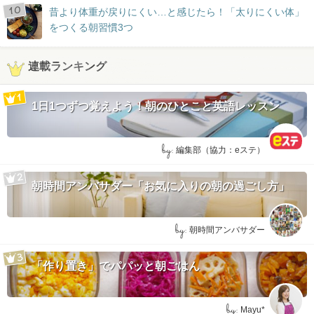
昔より体重が戻りにくい…と感じたら！「太りにくい体」
をつくる朝習慣3つ
連載ランキング
1日1つずつ覚えよう！朝のひとこと英語レッスン
by:
編集部（協力：eステ）
朝時間アンバサダー「お気に入りの朝の過ごし方」
by:
朝時間アンバサダー
「作り置き」でパパッと朝ごはん
by:
Mayu*