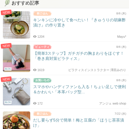
おすすめ記事
NEW
8/6 (木)
キンキンに冷やして食べたい！『きゅうりの胡麻酢
漬け』の作り置き
1204
Mayu*
NEW
8/6 (木)
【簡単3ステップ】ガチガチの胸まわりをほぐす！
「巻き肩対策ピラティス」
BLOG
1619
ピラティスインストラクター 澤田みのり
NEW
8/6 (木)
スマホやハンディファンも入る！ちょい足しで便利
＆かわいい「本革バッグ型...
BLOG
172
アンジェ web shop
7/22 (水)
だし要らず5分で簡単！梅と豆腐の「ほうじ茶茶漬
け」