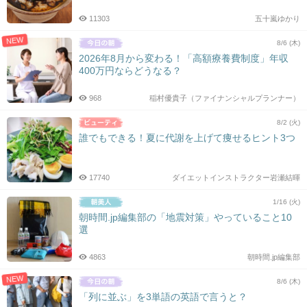
11303
五十嵐ゆかり
NEW
8/6 (木)
2026年8月から変わる！「高額療養費制度」年収
400万円ならどうなる？
968
稲村優貴子（ファイナンシャルプランナー）
8/2 (火)
誰でもできる！夏に代謝を上げて痩せるヒント3つ
17740
ダイエットインストラクター岩瀬結暉
1/16 (火)
朝時間.jp編集部の「地震対策」やっていること10
選
4863
朝時間.jp編集部
NEW
8/6 (木)
「列に並ぶ」を3単語の英語で言うと？