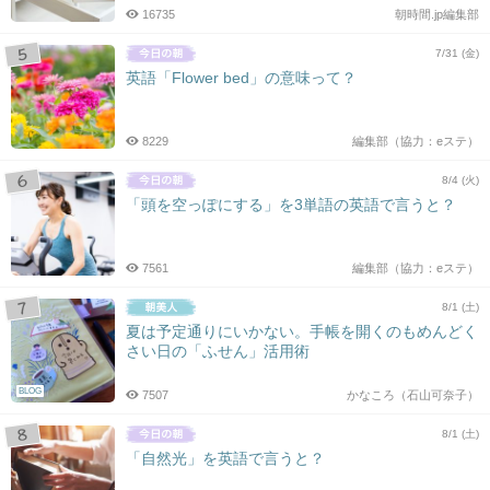
16735
朝時間.jp編集部
7/31 (金)
英語「Flower bed」の意味って？
8229
編集部（協力：eステ）
8/4 (火)
「頭を空っぽにする」を3単語の英語で言うと？
7561
編集部（協力：eステ）
8/1 (土)
夏は予定通りにいかない。手帳を開くのもめんどく
さい日の「ふせん」活用術
BLOG
7507
かなころ（石山可奈子）
8/1 (土)
「自然光」を英語で言うと？