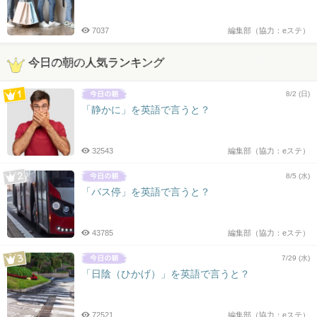
7037
編集部（協力：eステ）
今日の朝の人気ランキング
8/2 (日)
「静かに」を英語で言うと？
32543
編集部（協力：eステ）
8/5 (水)
「バス停」を英語で言うと？
43785
編集部（協力：eステ）
7/29 (水)
「日陰（ひかげ）」を英語で言うと？
72521
編集部（協力：eステ）