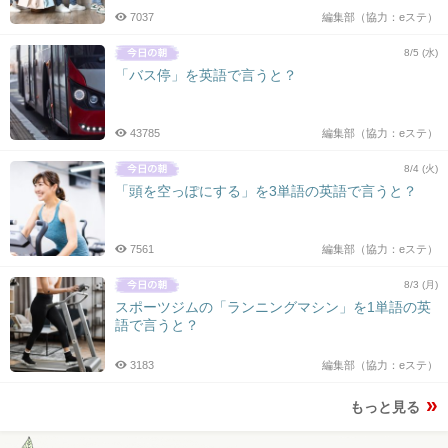
7037
編集部（協力：eステ）
8/5 (水)
「バス停」を英語で言うと？
43785
編集部（協力：eステ）
8/4 (火)
「頭を空っぽにする」を3単語の英語で言うと？
7561
編集部（協力：eステ）
8/3 (月)
スポーツジムの「ランニングマシン」を1単語の英
語で言うと？
3183
編集部（協力：eステ）
もっと見る