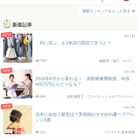
連載ランキングをもっと見る
新着記事
NEW
8/6 (木)
「列に並ぶ」を3単語の英語で言うと？
7037
編集部（協力：eステ）
NEW
8/6 (木)
2026年8月から変わる！「高額療養費制度」年収
400万円ならどうなる？
968
稲村優貴子（ファイナンシャルプランナー）
NEW
8/6 (木)
浴衣に似合う髪型は？美容師おすすめの夏ヘアアレ
ンジ3選
BLOG
212
ヘアメイク 森本英梨