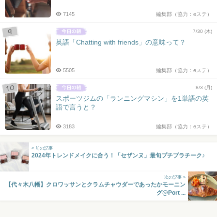
7145
編集部（協力：eステ）
7/30 (木)
英語「Chatting with friends」の意味って？
5505
編集部（協力：eステ）
8/3 (月)
スポーツジムの「ランニングマシン」を1単語の英
語で言うと？
3183
編集部（協力：eステ）
« 前の記事
2024年トレンドメイクに合う！「セザンヌ」最旬プチプラチーク♪
次の記事 »
【代々木八幡】クロワッサンとクラムチャウダーであったかモーニン
グ@Port ...