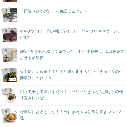
「日陰（ひかげ）」を英語で言うと？
材料3つだけ！暑い朝にうれしい「ひんやりおやつ」レシ
ピ3選
5時起きを30年続けて気づいた。心と体を整え、1日を充実
させる朝習慣
火を使わず簡単！ポリポリ箸が止まらない「きゅうりの生
姜漬け」の作り方
BLOG
切って干して漬けるだけ！『パリパリきゅうり漬け』の作
り置きレシピ
冷蔵庫にあると助かる！玉ねぎたっぷり作り置きレシピ3
選