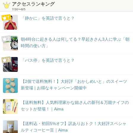
アクセスランキング
7/30
〜
8/5
「静かに」を英語で言うと？
朝4時台に起きる人は何してる？早起きさん3人に学ぶ「朝
時間の使い方」
「バス停」を英語で言うと？
【2個で送料無料！】大好評「おかしめいと」のスイーツ
新登場 | お得なキャンペーン開催中
【送料無料】人気料理家かな姐さんの新刊＆万能ナイフの
セットが登場！｜Aima
【送料込・初回5%オフ】訳ありおトク！大好評スペシャ
ルティコーヒー豆｜Aima