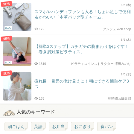
NEW
8/6 (木)
スマホやハンディファンも入る！ちょい足しで便利
＆かわいい「本革バッグ型チャーム」
BLOG
172
アンジェ web shop
NEW
8/6 (木)
【簡単3ステップ】ガチガチの胸まわりをほぐす！
「巻き肩対策ピラティス」
BLOG
1619
ピラティスインストラクター 澤田みのり
NEW
8/6 (木)
疲れ目・目元の老け見えに！朝にできる簡単ケア3
つ
163
朝時間.jp編集部
人気のキーワード
朝ごはん
英語
お弁当
おにぎり
食パン