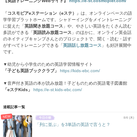
【英語トレーニングWebサイト】
https://e-st.cosmopier.com/
『
コスモピアeステーション（eステ）
』は、オンラインベースの語
学学習プラットホームです。シャドーイングをメイントレーニング
に捉えた「
英語聞き放題コース
」や、やさしい英語をたくさん読む
多読ができる「
英語読み放題コース
」のほかに、オンライン英会話
のネイティブキャンプさんとのプロジェクトで、聞く・読む・話す
がすべてトレーニングできる「
英語話し放題コース
」も好評展開中
です。
▼幼児から小学生のための英語学習情報サイト
「子ども英語ブッククラブ」
https://kids-ebc.com/
▼音声付き英語の本が読み放題！子どものための英語電子図書館
「eステKids」
https://e-st.kids-ebc.com/
連載記事一覧
NEW
8/6 (木)
「列に並ぶ」を3単語の英語で言うと？