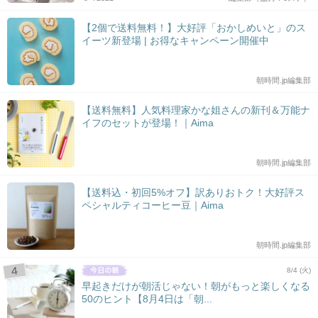
【2個で送料無料！】大好評「おかしめいと」のス
イーツ新登場 | お得なキャンペーン開催中
朝時間.jp編集部
【送料無料】人気料理家かな姐さんの新刊＆万能ナ
イフのセットが登場！｜Aima
朝時間.jp編集部
【送料込・初回5%オフ】訳ありおトク！大好評ス
ペシャルティコーヒー豆｜Aima
朝時間.jp編集部
8/4 (火)
早起きだけが朝活じゃない！朝がもっと楽しくなる
50のヒント【8月4日は「朝...