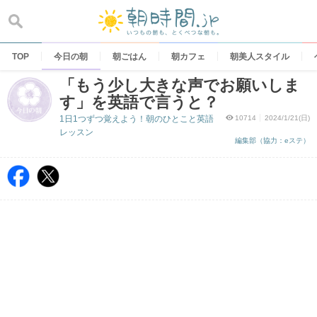
Skip
to
content
TOP
今日の朝
朝ごはん
朝カフェ
朝美人スタイル
「もう少し大きな声でお願いしま
す」を英語で言うと？
1日1つずつ覚えよう！朝のひとこと英語
10714
2024/1/21(日)
レッスン
編集部（協力：eステ）