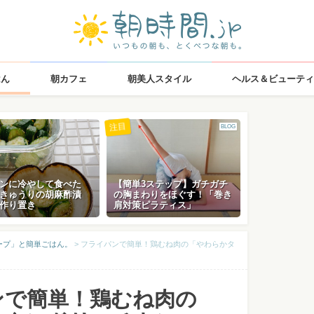
はん
朝カフェ
朝美人スタイル
ヘルス＆ビューティ
注目
BLOG
ンに冷やして食べた
【簡単3ステップ】ガチガチ
きゅうりの胡麻酢漬
の胸まわりをほぐす！「巻き
作り置き
肩対策ピラティス」
ープ」と簡単ごはん。
>
フライパンで簡単！鶏むね肉の「やわらかタ
ンで簡単！鶏むね肉の