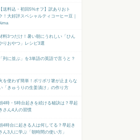
【送料込・初回5%オフ】訳ありおト
ク！大好評スペシャルティコーヒー豆｜
Aima
材料3つだけ！暑い朝にうれしい「ひん
やりおやつ」レシピ3選
「列に並ぶ」を3単語の英語で言うと？
火を使わず簡単！ポリポリ箸が止まらな
い「きゅうりの生姜漬け」の作り方
朝4時・5時台起きを続ける秘訣は？早起
きさん4人の習慣
朝4時台に起きる人は何してる？早起き
さん3人に学ぶ「朝時間の使い方」