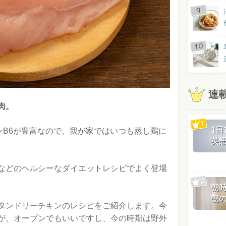
連
肉。
1
ンB6が豊富なので、我が家ではいつも蒸し鶏に
英
。
などのヘルシーなダイエットレシピでよく登場
朝
朝
タンドリーチキンのレシピをご紹介します。今
が、オーブンでもいいですし、今の時期は野外