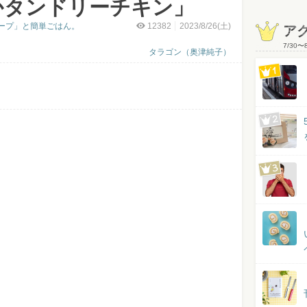
かタンドリーチキン」
ープ」と簡単ごはん。
12382
2023/8/26(土)
ア
7/30
〜
タラゴン（奥津純子）