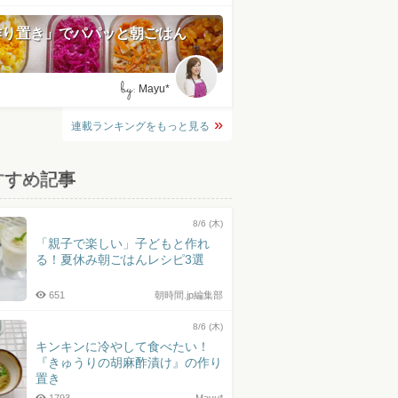
作り置き」でパパッと朝ごはん
by:
Mayu*
連載ランキングをもっと見る
すすめ記事
8/6 (木)
「親子で楽しい」子どもと作れ
る！夏休み朝ごはんレシピ3選
651
朝時間.jp編集部
8/6 (木)
キンキンに冷やして食べたい！
『きゅうりの胡麻酢漬け』の作り
置き