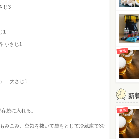
さじ3
じ1
 小さじ1
NEW
） 大さじ1
新
保存袋に入れる。
NEW
くもみこみ、空気を抜いて袋をとじて冷蔵庫で30