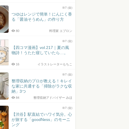
8/7 (金)
つゆはレンジで簡単！にんにく香
る「醤油そうめん」の作り方
80
料理家 エプロン
8/7 (金)
【四コマ漫画】vol.217｜夏の風
物詩！うたた寝していたら…。
16
イラストレーターもちこ
8/7 (金)
整理収納のプロが教える！キレイ
な家に共通する「掃除がラクな収
納」3つ
84
整理収納アドバイザー みほ
8/7 (金)
【渋谷】駅直結でハワイ気分。心
が旅する「goodNess」のモーニ
ング