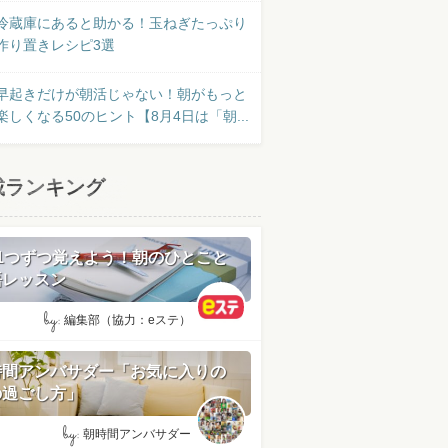
冷蔵庫にあると助かる！玉ねぎたっぷり
作り置きレシピ3選
早起きだけが朝活じゃない！朝がもっと
楽しくなる50のヒント【8月4日は「朝...
載ランキング
日1つずつ覚えよう！朝のひとこと
語レッスン
by:
編集部（協力：eステ）
時間アンバサダー「お気に入りの
の過ごし方」
by:
朝時間アンバサダー