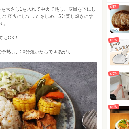
NEW
ルを大さじ1を入れて中火で熱し、皮目を下にし
して弱火にしてふたをしめ、5分蒸し焼きにす
り。
BLOG
てもOK！
NEW
で予熱し、20分焼いたらできあがり。
NEW
NEW