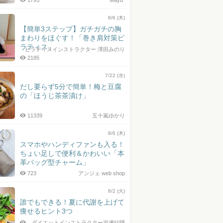
1793
Mayu*
8/6 (木)
【簡単3ステップ】ガチガチの胸
まわりをほぐす！「巻き肩対策ピ
ラティス」
ピラティスインストラクター 澤田みのり
2185
7/22 (水)
だし要らず5分で簡単！梅と豆腐
の「ほうじ茶茶漬け」
11339
五十嵐ゆかり
8/6 (木)
スマホやハンディファンも入る！
ちょい足しで便利＆かわいい「本
革バッグ型チャーム」
723
アンジェ web shop
8/2 (火)
誰でもできる！夏に代謝を上げて
痩せるヒント3つ
ダイエットインストラクター岩瀬結暉