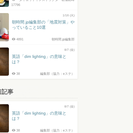
17796
1/16 (火)
朝時間.jp編集部の「地震対策」や
っていること10選
4891
朝時間.jp編集部
8/7 (金)
英語「dim lighting」の意味と
は？
38
編集部（協力：eステ）
着記事
8/7 (金)
英語「dim lighting」の意味と
は？
38
編集部（協力：eステ）