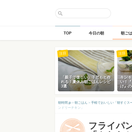
TOP
今日の朝
朝ご
Skip
注目
注目
to
content
「親子で楽しい」子どもと作
キンキ
れる！夏休み朝ごはんレシピ
い！『
3選
け』の
朝時間.jp
>
朝ごはん
>
手軽でおいしい「朝すぐス
ンドリーチキン」
フライパ