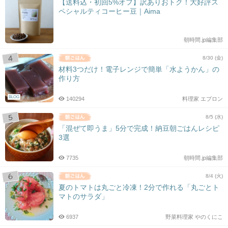
【送料込・初回5%オフ】訳ありおトク！大好評ス
ペシャルティコーヒー豆｜Aima
朝時間.jp編集部
8/30 (金)
材料3つだけ！電子レンジで簡単「水ようかん」の
作り方
BLOG
140294
料理家 エプロン
8/5 (水)
「混ぜて即うま」5分で完成！納豆朝ごはんレシピ
3選
7735
朝時間.jp編集部
8/4 (火)
夏のトマトは丸ごと冷凍！2分で作れる「丸ごとト
マトのサラダ」
6937
野菜料理家 やのくにこ