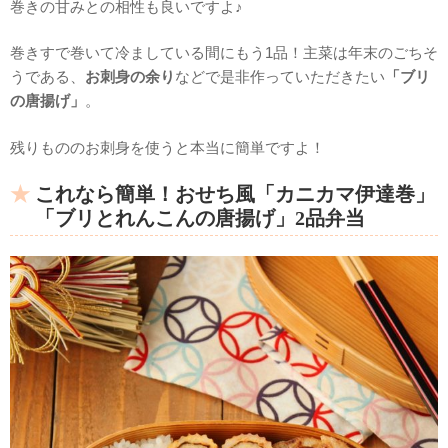
巻きの甘みとの相性も良いですよ♪
巻きすで巻いて冷ましている間にもう1品！主菜は年末のごちそ
うである、
お刺身の余り
などで是非作っていただきたい
「ブリ
の唐揚げ」
。
残りもののお刺身を使うと本当に簡単ですよ！
これなら簡単！おせち風「カニカマ伊達巻」
「ブリとれんこんの唐揚げ」2品弁当