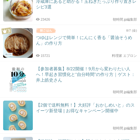
冷蔵庫にあると助かる！玉ねぎたっぷり作り置きレ
シピ3選
23426
朝時間.jp編集部
8/7 (金)
つゆはレンジで簡単！にんにく香る「醤油そうめ
ん」の作り方
BLOG
15721
料理家 エプロン
【参加者募集】8/22開催！9月から変わりたい人
へ！早起き習慣化と“自分時間”の作り方｜ゲスト：
井上皓史さん
朝時間.jp編集部
【2個で送料無料！】大好評「おかしめいと」のス
イーツ新登場 | お得なキャンペーン開催中
朝時間.jp編集部