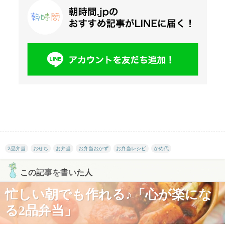
2品弁当
おせち
お弁当
お弁当おかず
お弁当レシピ
かめ代
この記事を書いた人
忙しい朝でも作れる♪「心が楽にな
る2品弁当」