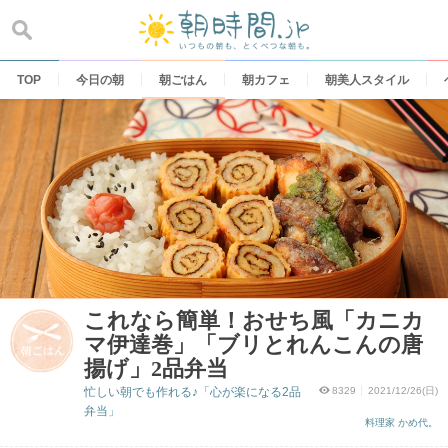
Skip
to
content
TOP
今日の朝
朝ごはん
朝カフェ
朝美人スタイル
これなら簡単！おせち風「カニカ
マ伊達巻」「ブリとれんこんの唐
揚げ」2品弁当
忙しい朝でも作れる♪「心が楽になる2品
8329
2021/12/26(日)
弁当」
料理家 かめ代。