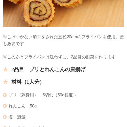
※こげつかない加工をされた直径20cmのフライパンを使用。蓋
も必要です
※このあとフライパンは洗わずに、2品目の副菜を作ります
2品目 ブリとれんこんの唐揚げ
材料（1人分）
ブリ（刺身用） 5切れ（50g程度 ）
れんこん 50g
塩 適量