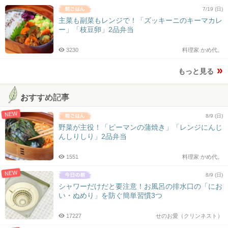
7/19 (日)
主菜も副菜もレンジで！「ズッキーニのキーマカレ
ー」「枝豆卵」2品弁当
3230
料理家 かめ代。
もっと見る
おすすめ記事
NEW
8/9 (日)
野菜が主役！「ピーマンの蒲焼き」「レンジにんじ
んしりしり」2品弁当
1551
料理家 かめ代。
NEW
8/9 (日)
シャワーだけだと要注意！お風呂の排水口の「にお
い・ぬめり」を防ぐ簡単習慣3つ
17227
せのお愛（クリンネスト）