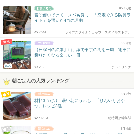
9/27 (月)
普段使いできてコスパも良し！「充電できる防災ラ
イト」を選んだ4つの理由
7444
ライフスタイルショップ「スタイルストア」
NEW
8/9 (日)
【日曜日の絵本】山手線で東京の街を一周！電車に
乗りたくなる楽しい一冊
BLOG
292
まっこリ〜ナ
朝ごはんの人気ランキング
8/4 (火)
材料3つだけ！暑い朝にうれしい「ひんやりおや
つ」レシピ3選
41313
朝時間.jp編集部
8/2 (日)