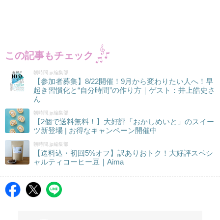
この記事もチェック
朝時間.jp編集部
【参加者募集】8/22開催！9月から変わりたい人へ！早
起き習慣化と“自分時間”の作り方｜ゲスト：井上皓史さ
ん
朝時間.jp編集部
【2個で送料無料！】大好評「おかしめいと」のスイー
ツ新登場 | お得なキャンペーン開催中
朝時間.jp編集部
【送料込・初回5%オフ】訳ありおトク！大好評スペシ
ャルティコーヒー豆｜Aima