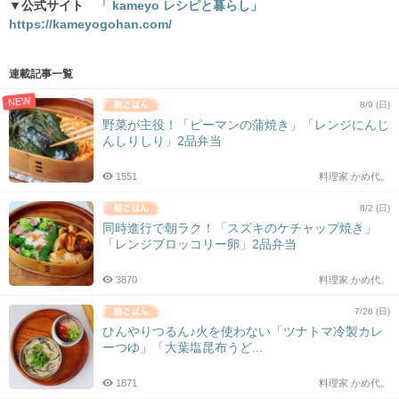
▼公式サイト
「 kameyo レシピと暮らし」
https://kameyogohan.com/
連載記事一覧
NEW
8/9 (日)
野菜が主役！「ピーマンの蒲焼き」「レンジにんじ
んしりしり」2品弁当
1551
料理家 かめ代。
8/2 (日)
同時進行で朝ラク！「スズキのケチャップ焼き」
「レンジブロッコリー卵」2品弁当
3870
料理家 かめ代。
7/26 (日)
ひんやりつるん♪火を使わない「ツナトマ冷製カレ
ーつゆ」「大葉塩昆布うど...
1871
料理家 かめ代。