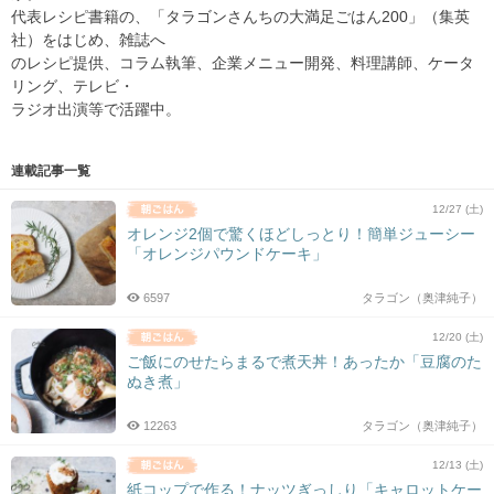
代表レシピ書籍の、「タラゴンさんちの大満足ごはん200」（集英
社）をはじめ、雑誌へ
のレシピ提供、コラム執筆、企業メニュー開発、料理講師、ケータ
リング、テレビ・
ラジオ出演等で活躍中。
連載記事一覧
12/27 (土)
オレンジ2個で驚くほどしっとり！簡単ジューシー
「オレンジパウンドケーキ」
6597
タラゴン（奥津純子）
12/20 (土)
ご飯にのせたらまるで煮天丼！あったか「豆腐のた
ぬき煮」
12263
タラゴン（奥津純子）
12/13 (土)
紙コップで作る！ナッツぎっしり「キャロットケー