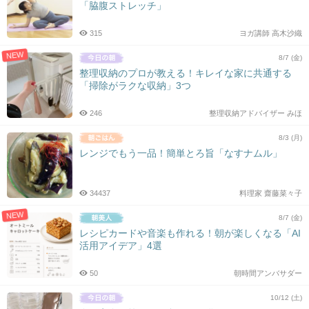
「脇腹ストレッチ」
315
ヨガ講師 高木沙織
NEW
8/7 (金)
整理収納のプロが教える！キレイな家に共通する
「掃除がラクな収納」3つ
246
整理収納アドバイザー みほ
8/3 (月)
レンジでもう一品！簡単とろ旨「なすナムル」
34437
料理家 齋藤菜々子
NEW
8/7 (金)
レシピカードや音楽も作れる！朝が楽しくなる「AI
活用アイデア」4選
50
朝時間アンバサダー
10/12 (土)