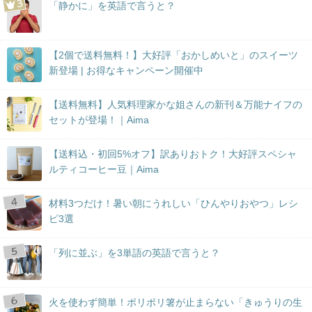
「静かに」を英語で言うと？
【2個で送料無料！】大好評「おかしめいと」のスイーツ
新登場 | お得なキャンペーン開催中
【送料無料】人気料理家かな姐さんの新刊＆万能ナイフの
セットが登場！｜Aima
【送料込・初回5%オフ】訳ありおトク！大好評スペシャ
ルティコーヒー豆｜Aima
材料3つだけ！暑い朝にうれしい「ひんやりおやつ」レシ
ピ3選
「列に並ぶ」を3単語の英語で言うと？
火を使わず簡単！ポリポリ箸が止まらない「きゅうりの生