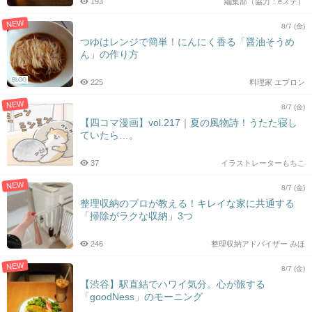
193
編集部（協力：eステ）
NEW
8/7 (金)
つゆはレンジで簡単！にんにく香る「醤油そうめ
ん」の作り方
BLOG
225
料理家 エプロン
NEW
8/7 (金)
【四コマ漫画】vol.217｜夏の風物詩！うたた寝し
ていたら…。
37
イラストレーターもちこ
NEW
8/7 (金)
整理収納のプロが教える！キレイな家に共通する
「掃除がラクな収納」3つ
246
整理収納アドバイザー みほ
NEW
8/7 (金)
【渋谷】駅直結でハワイ気分。心が旅する
「goodNess」のモーニング