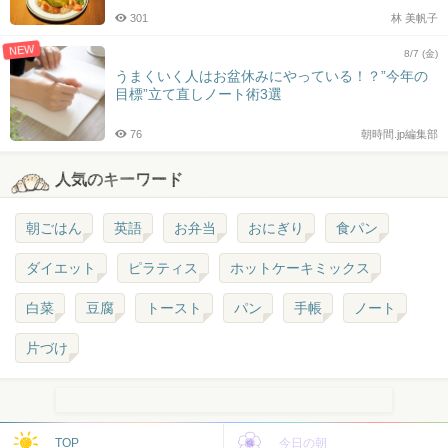
301
林 美帆子
NEW
8/7 (金)
うまくいく人はお盆休みにやっている！？”今年の
目標”立て直しノート術3選
76
朝時間.jp編集部
人気のキーワード
朝ごはん
英語
お弁当
おにぎり
食パン
ダイエット
ピラティス
ホットケーキミックス
白菜
豆腐
トースト
パン
手帳
ノート
片づけ
TOP
今日の朝