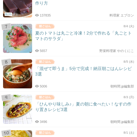
作り方
BLOG
137835
料理家 エプロン
8/4 (火)
夏のトマトは丸ごと冷凍！2分で作れる「丸ごとト
マトのサラダ」
5657
野菜料理家 やのくにこ
8/5 (水)
「混ぜて即うま」5分で完成！納豆朝ごはんレシピ
3選
5006
朝時間.jp編集部
8/3 (月)
「ひんやり味しみ♪」夏の朝に食べたい！なすの作
り置きレシピ3選
3496
朝時間.jp編集部
8/1 (土)