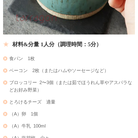
材料&分量 1人分（調理時間：5分
）
食パン 1枚
ベーコン 2枚（またはハムやソーセージなど）
ブロッコリー 2〜3個（または茹でほうれん草やアスパラな
どお好み野菜）
とろけるチーズ 適量
（A）卵 1個
（A）牛乳 100ml
（A）塩胡椒 少々