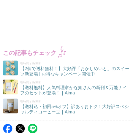
この記事もチェック
朝時間.jp編集部
【2個で送料無料！】大好評「おかしめいと」のスイー
ツ新登場 | お得なキャンペーン開催中
朝時間.jp編集部
【送料無料】人気料理家かな姐さんの新刊＆万能ナイ
フのセットが登場！｜Aima
朝時間.jp編集部
【送料込・初回5%オフ】訳ありおトク！大好評スペシ
ャルティコーヒー豆｜Aima