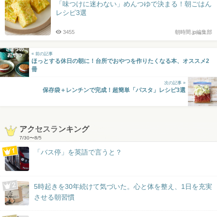
「味つけに迷わない」めんつゆで決まる！朝ごはん
レシピ3選
3455
朝時間.jp編集部
« 前の記事
ほっとする休日の朝に！台所でおやつを作りたくなる本、オススメ2
冊
次の記事 »
保存袋＋レンチンで完成！超簡単「パスタ」レシピ3選
アクセスランキング
7/30
〜
8/5
「バス停」を英語で言うと？
5時起きを30年続けて気づいた。心と体を整え、1日を充実
させる朝習慣