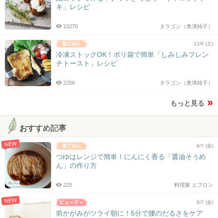
キ」レシピ
10270
タラゴン（奥津純子）
12/6 (土)
冷凍ストックOK！ポリ袋で簡単「しみしみフレン
チトースト」レシピ
2256
タラゴン（奥津純子）
もっと見る
おすすめ記事
NEW
8/7 (金)
つゆはレンジで簡単！にんにく香る「醤油そうめ
ん」の作り方
BLOG
225
料理家 エプロン
NEW
8/7 (金)
前かがみがツライ朝に！5分で腰のだるさをケア