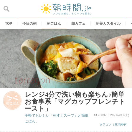
Skip
to
content
TOP
今日の朝
朝ごはん
朝カフェ
朝美人スタイル
レンジ4分で洗い物も楽ちん♪簡単
お食事系「マグカップフレンチト
ースト」
手軽でおいしい「朝すぐスープ」と簡単
28037
2021/4/17(土)
ごはん。
タラゴン（奥津純子）