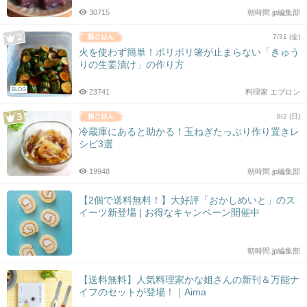
30715
朝時間.jp編集部
7/31 (金)
火を使わず簡単！ポリポリ箸が止まらない「きゅう
りの生姜漬け」の作り方
BLOG
23741
料理家 エプロン
8/2 (日)
冷蔵庫にあると助かる！玉ねぎたっぷり作り置きレ
シピ3選
19948
朝時間.jp編集部
【2個で送料無料！】大好評「おかしめいと」のス
イーツ新登場 | お得なキャンペーン開催中
朝時間.jp編集部
【送料無料】人気料理家かな姐さんの新刊＆万能ナ
イフのセットが登場！｜Aima