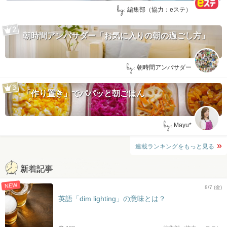
by:
編集部（協力：eステ）
朝時間アンバサダー「お気に入りの朝の過ごし方」
by:
朝時間アンバサダー
「作り置き」でパパッと朝ごはん
by:
Mayu*
連載ランキングをもっと見る
新着記事
NEW
8/7 (金)
英語「dim lighting」の意味とは？