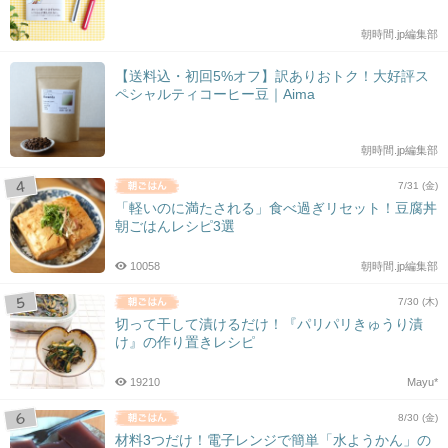
朝時間.jp編集部
【送料込・初回5%オフ】訳ありおトク！大好評ス
ペシャルティコーヒー豆｜Aima
朝時間.jp編集部
7/31 (金)
「軽いのに満たされる」食べ過ぎリセット！豆腐丼
朝ごはんレシピ3選
10058
朝時間.jp編集部
7/30 (木)
切って干して漬けるだけ！『パリパリきゅうり漬
け』の作り置きレシピ
19210
Mayu*
8/30 (金)
材料3つだけ！電子レンジで簡単「水ようかん」の