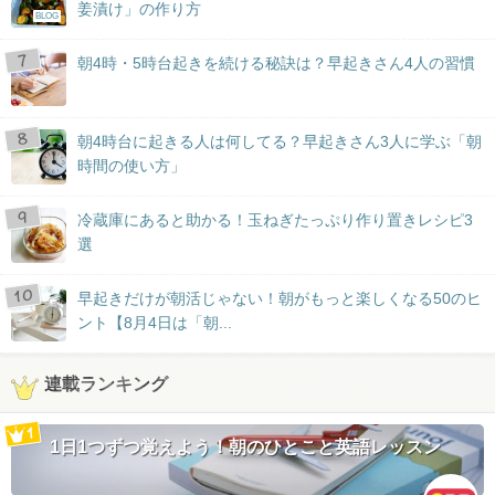
姜漬け」の作り方
BLOG
朝4時・5時台起きを続ける秘訣は？早起きさん4人の習慣
朝4時台に起きる人は何してる？早起きさん3人に学ぶ「朝
時間の使い方」
冷蔵庫にあると助かる！玉ねぎたっぷり作り置きレシピ3
選
早起きだけが朝活じゃない！朝がもっと楽しくなる50のヒ
ント【8月4日は「朝...
連載ランキング
1日1つずつ覚えよう！朝のひとこと英語レッスン