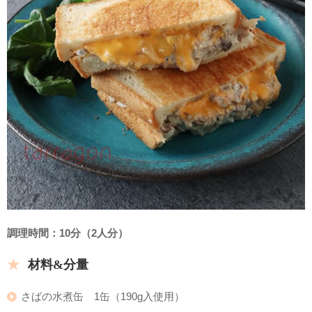
調理時間：10分（2人分）
材料&分量
さばの水煮缶 1缶（190g入使用）