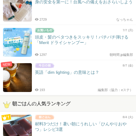
身の安全を第一に！台風への備えをおさらいしよう
2729
なっちゃん
7/7 (月)
頭皮・髪のベタつきをスッキリ！パチパチ弾ける
「Merit ドライシャンプー」
1297
朝時間.jp編集部
NEW
8/7 (金)
英語「dim lighting」の意味とは？
193
編集部（協力：eステ）
朝ごはんの人気ランキング
8/4 (火)
材料3つだけ！暑い朝にうれしい「ひんやりおや
つ」レシピ3選